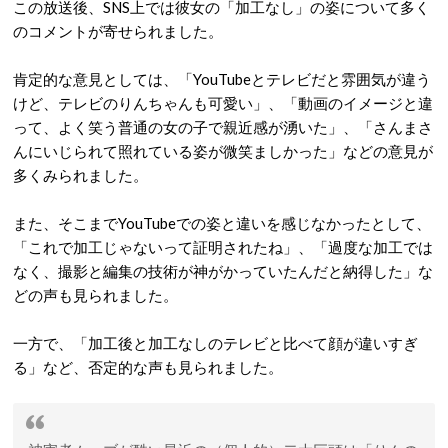
この放送後、SNS上では彼女の「加工なし」の姿について多く
のコメントが寄せられました。
肯定的な意見としては、「YouTubeとテレビだと雰囲気が違う
けど、テレビのりんちゃんも可愛い」、
「動画のイメージと違
って、よく笑う普通の女の子で親近感が湧いた」、
「さんまさ
んにいじられて照れている姿が微笑ましかった」などの意見が
多くみられました。
また、そこまでYouTubeでの姿と違いを感じなかったとして、
「これで加工じゃないって証明されたね」、
「過度な加工では
なく、撮影と編集の技術が神がかっていたんだと納得した」な
どの声も見られました。
一方で、「
加工
後と
加工
なし
の
テレビと比べて顔が違いすぎ
る
」など、否定的な声も見られました。