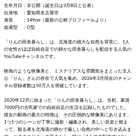
生年月日：非公開（誕生日は3月8日と公表）
出身地 ：愛知県名古屋市
身長 ：149cm（最新の公称プロフィールより）
血液型 ：O型
「りんの田舎暮らし」は、北海道の雄大な自然を背景に、1人
の女性がほぼ自給自足での静かな田舎暮らしを配信する人気の
YouTubeチャンネルです。
映画のような映像美と、ミステリアスな雰囲気をまとった主人
公「りん」さんの存在で人気を集め、2026年3月現在のチャン
ネル登録者数は50万人を突破しています。
2020年12月に始まった「りんの田舎暮らし」は、当初、家賃
7000円の古民家での自給自足の生活を記録したものでした。
彼女の動画の最大の特徴は、その圧倒的な映像美にあります。
1つ1つのシーンが丁寧に撮影・編集され、美しい音楽と相ま
って、観る者を北海道の静かで厳しい自然の中へと引き込みま