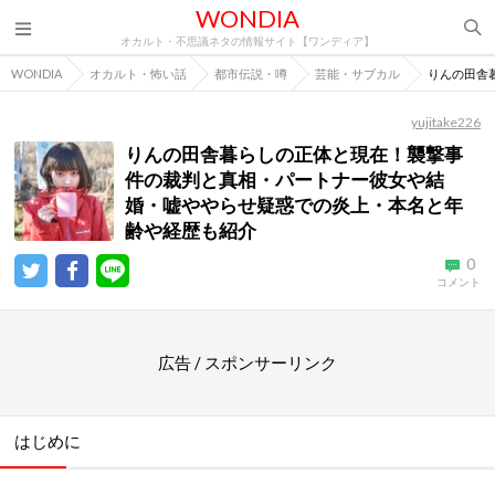
WONDIA
オカルト・不思議ネタの情報サイト【ワンディア】
WONDIA
オカルト・怖い話
都市伝説・噂
芸能・サブカル
りんの田舎
yujitake226
りんの田舎暮らしの正体と現在！襲撃事
件の裁判と真相・パートナー彼女や結
婚・嘘ややらせ疑惑での炎上・本名と年
齢や経歴も紹介
0
コメント
広告 / スポンサーリンク
はじめに