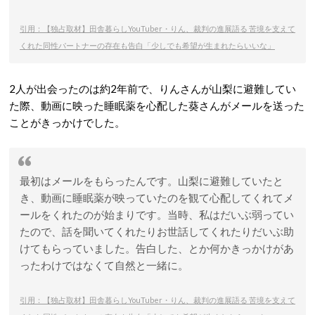
引用：【独占取材】田舎暮らしYouTuber・りん、裁判の進展語る 苦境を支えて
くれた同性パートナーの存在も告白「少しでも希望が生まれたらいいな」
2人が出会ったのは約2年前で、りんさんが山梨に避難してい
た際、動画に映った睡眠薬を心配した葵さんがメールを送った
ことがきっかけでした。
最初はメールをもらったんです。山梨に避難していたと
き、動画に睡眠薬が映っていたのを観て心配してくれてメ
ールをくれたのが始まりです。当時、私はだいぶ弱ってい
たので、話を聞いてくれたりお世話してくれたりだいぶ助
けてもらっていました。告白した、とか何かきっかけがあ
ったわけではなくて自然と一緒に。
引用：【独占取材】田舎暮らしYouTuber・りん、裁判の進展語る 苦境を支えて