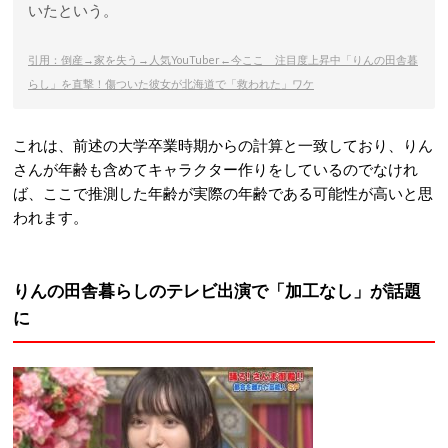
いたという。
引用：倒産→家を失う→人気YouTuber←今ここ 注目度上昇中「りんの田舎暮
らし」を直撃！傷ついた彼女が北海道で「救われた」ワケ
これは、前述の大学卒業時期からの計算と一致しており、りん
さんが年齢も含めてキャラクター作りをしているのでなけれ
ば、ここで推測した年齢が実際の年齢である可能性が高いと思
われます。
りんの田舎暮らしのテレビ出演で「加工なし」が話題
に