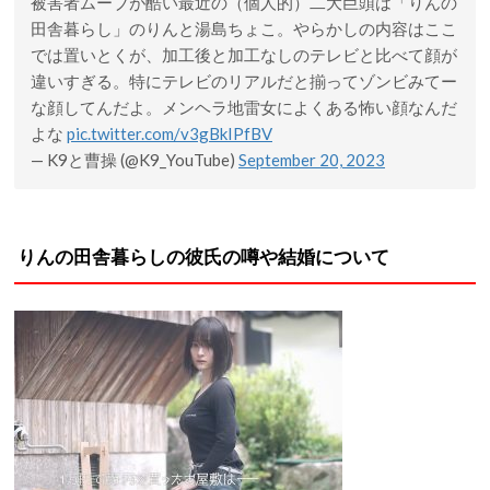
被害者ムーブが酷い最近の（個人的）二大巨頭は「りんの
田舎暮らし」のりんと湯島ちょこ。やらかしの内容はここ
では置いとくが、加工後と加工なしのテレビと比べて顔が
違いすぎる。特にテレビのリアルだと揃ってゾンビみてー
な顔してんだよ。メンヘラ地雷女によくある怖い顔なんだ
よな
pic.twitter.com/v3gBkIPfBV
— K9と曹操 (@K9_YouTube)
September 20, 2023
りんの田舎暮らしの彼氏の噂や結婚について