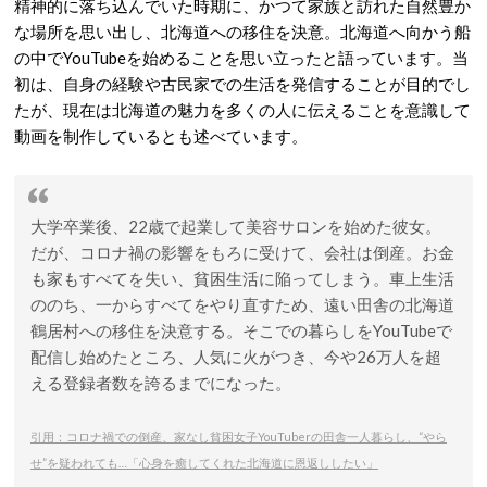
精神的に落ち込んでいた時期に、かつて家族と訪れた自然豊か
な場所を思い出し、北海道への移住を決意。
北海道へ向かう船
の中でYouTubeを始めることを思い立ったと語っています。
当
初は、自身の経験や古民家での生活を発信することが目的でし
たが、現在は北海道の魅力を多くの人に伝えることを意識して
動画を制作しているとも述べています。
大学卒業後、22歳で起業して美容サロンを始めた彼女。
だが、コロナ禍の影響をもろに受けて、会社は倒産。お金
も家もすべてを失い、貧困生活に陥ってしまう。車上生活
ののち、一からすべてをやり直すため、遠い田舎の北海道
鶴居村への移住を決意する。そこでの暮らしをYouTubeで
配信し始めたところ、人気に火がつき、今や26万人を超
える登録者数を誇るまでになった。
引用：コロナ禍での倒産、家なし貧困女子YouTuberの田舎一人暮らし、“やら
せ”を疑われても…「心身を癒してくれた北海道に恩返ししたい」