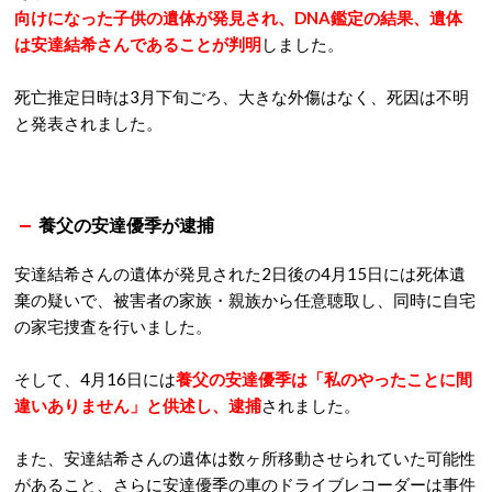
向けになった子供の遺体が発見され、DNA鑑定の結果、遺体
は安達結希さんであることが判明
しました。
死亡推定日時は3月下旬ごろ、大きな外傷はなく、死因は不明
と発表されました。
養父の安達優季が逮捕
安達結希さんの遺体が発見された2日後の4月15日には死体遺
棄の疑いで、被害者の家族・親族から任意聴取し、同時に自宅
の家宅捜査を行いました。
そして、4月16日には
養父の安達優季は「私のやったことに間
違いありません」と供述し、逮捕
されました。
また、安達結希さんの遺体は数ヶ所移動させられていた可能性
があること、さらに安達優季の車のドライブレコーダーは事件