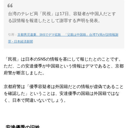
台湾のテレビ局「民視」は17日、容疑者が中国人だとす
る誤情報を報道したとして謝罪する声明を発表。
引用：
京都男児遺棄、SNSでデマ拡散 「父親は中国籍」台湾TV局が誤情報謝
罪 – 日本経済新聞
「民視」は日本のSNSの情報を基にして報じたとのことです。
ただ、この安達優季が中国籍という情報はデマであると、京都
府警が断言しました。
京都府警は「優季容疑者は外国籍だとの情報が虚偽であること
を確認した」ということは、安達優季の国籍は外国籍ではな
く、日本で間違いないでしょう。
安達優季の旧姓