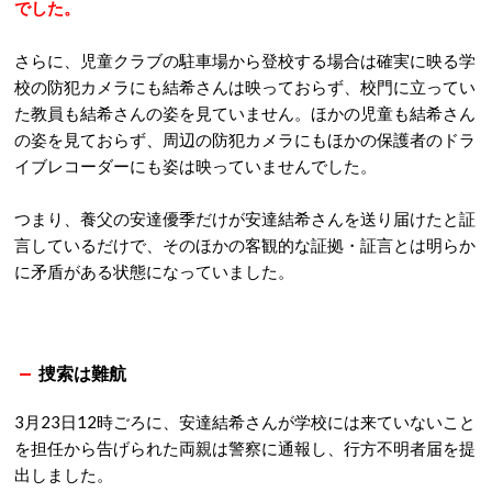
でした。
さらに、児童クラブの駐車場から登校する場合は確実に映る学
校の防犯カメラにも結希さんは映っておらず、校門に立ってい
た教員も結希さんの姿を見ていません。ほかの児童も結希さん
の姿を見ておらず、周辺の防犯カメラにもほかの保護者のドラ
イブレコーダーにも姿は映っていませんでした。
つまり、養父の安達優季だけが安達結希さんを送り届けたと証
言しているだけで、そのほかの客観的な証拠・証言とは明らか
に矛盾がある状態になっていました。
捜索は難航
3月23日12時ごろに、安達結希さんが学校には来ていないこと
を担任から告げられた両親は警察に通報し、行方不明者届を提
出しました。