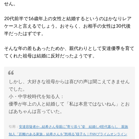
せん。
20代前半で16歳年上の女性と結婚するというのはかなりレア
ケースと言えるでしょう。おそらく、お相手の女性は30代後
半だったはずです。
そんな年の差もあったためか、親代わりとして安達優季を育て
てくれた祖母は結婚に反対だったようです。
しかし、大好きな祖母からは喜びの声は聞こえてきません
でした。
小・中学校時代を知る人：
優季が年上の人と結婚して「私は本意ではないねん」とお
ばあちゃんは言っていた。
引用：
安達容疑者か…結希さん母親に“寄り添う”姿 結婚し4世代暮らし 親族
知人「距離のある家族」結希さんを“怒鳴る”様子も｜FNNプライムオンライン