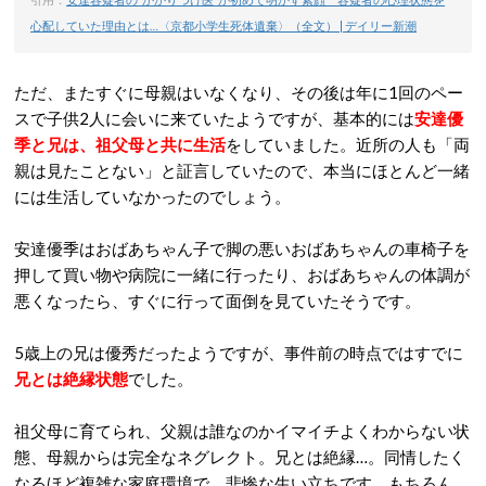
心配していた理由とは…〈京都小学生死体遺棄〉（全文） | デイリー新潮
ただ、またすぐに母親はいなくなり、その後は年に1回のペー
スで子供2人に会いに来ていたようですが、基本的には
安達優
季と兄は、祖父母と共に生活
をしていました。近所の人も「両
親は見たことない」と証言していたので、本当にほとんど一緒
には生活していなかったのでしょう。
安達優季はおばあちゃん子で脚の悪いおばあちゃんの車椅子を
押して買い物や病院に一緒に行ったり、おばあちゃんの体調が
悪くなったら、すぐに行って面倒を見ていたそうです。
5歳上の兄は優秀だったようですが、事件前の時点ではすでに
兄とは絶縁状態
でした。
祖父母に育てられ、父親は誰なのかイマイチよくわからない状
態、母親からは完全なネグレクト。兄とは絶縁…。同情したく
なるほど複雑な家庭環境で、悲惨な生い立ちです。もちろん、