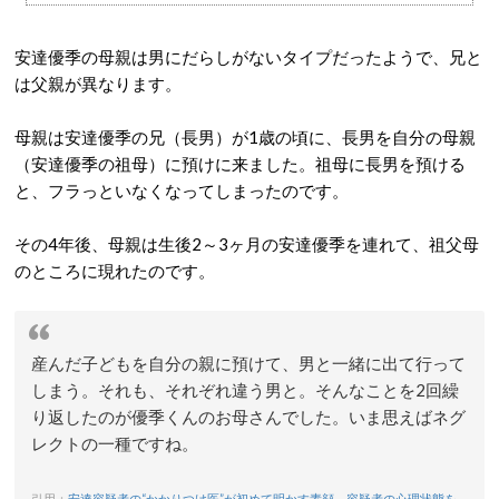
安達優季の母親は男にだらしがないタイプだったようで、兄と
は父親が異なります。
母親は安達優季の兄（長男）が1歳の頃に、長男を自分の母親
（安達優季の祖母）に預けに来ました。祖母に長男を預ける
と、フラっといなくなってしまったのです。
その4年後、母親は生後2～3ヶ月の安達優季を連れて、祖父母
のところに現れたのです。
産んだ子どもを自分の親に預けて、男と一緒に出て行って
しまう。それも、それぞれ違う男と。そんなことを2回繰
り返したのが優季くんのお母さんでした。いま思えばネグ
レクトの一種ですね。
引用：
安達容疑者の“かかりつけ医”が初めて明かす素顔 容疑者の心理状態を