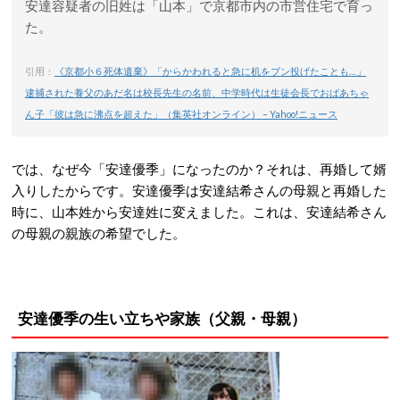
安達容疑者の旧姓は「山本」で京都市内の市営住宅で育っ
た。
引用：
《京都小６死体遺棄》「からかわれると急に机をブン投げたことも…」
逮捕された養父のあだ名は校長先生の名前、中学時代は生徒会長でおばあちゃ
ん子「彼は急に沸点を超えた」（集英社オンライン） – Yahoo!ニュース
では、なぜ今「安達優季」になったのか？それは、再婚して婿
入りしたからです。安達優季は安達結希さんの母親と再婚した
時に、山本姓から安達姓に変えました。これは、安達結希さん
の母親の親族の希望でした。
安達優季の生い立ちや家族（父親・母親）