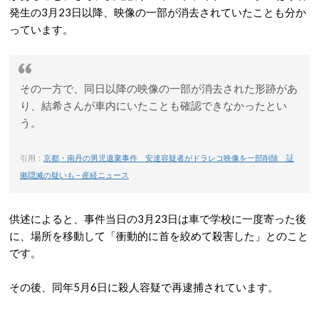
発生の3月23日以降、映像の一部が消去されていたことも分か
っています。
その一方で、同日以降の映像の一部が消去された形跡があ
り、結希さんが車内にいたことも確認できなかったとい
う。
引用：
京都・南丹の男児遺棄事件 安達容疑者がドラレコ映像を一部削除 証
拠隠滅の疑いも – 産経ニュース
供述によると、事件当日の3月23日は車で学校に一度寄った後
に、場所を移動して「衝動的に首を絞めて殺害した」とのこと
です。
その後、同年5月6日に殺人容疑で再逮捕されています。