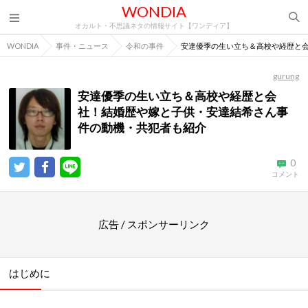
WONDIA
オカルト・不思議ネタの情報サイト【ワンディア】
WONDIA
事件・ニュース
令和の事件
安達優季の生い立ち＆高校や経歴と
gurung
安達優季の生い立ち＆高校や経歴と会
社！結婚歴や嫁と子供・安達結希さん事
件の動機・共犯者も紹介
0
コメント
広告 / スポンサーリンク
はじめに