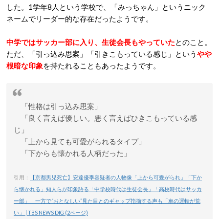
した。1学年8人という学校で、「みっちゃん」というニック
ネームでリーダー的な存在だったようです。
中学ではサッカー部に入り、生徒会長もやっていた
とのこと。
ただ、「引っ込み思案」「引きこもっている感じ」という
やや
根暗な印象
を持たれることもあったようです。
「性格は引っ込み思案」
「良く言えば優しい。悪く言えばひきこもっている感
じ」
「上から見ても可愛がられるタイプ」
「下からも懐かれる人柄だった」
引用：
【京都男児死亡】安達優季容疑者の人物像「上から可愛がられ」「下か
ら懐かれる」知人らが印象語る「中学校時代は生徒会長」「高校時代はサッカ
ー部」 一方で“おとなしい”見た目とのギャップ指摘する声も「車の運転が荒
い」 | TBS NEWS DIG (2ページ)