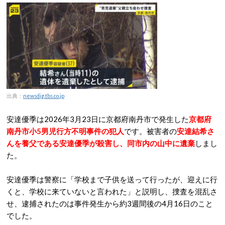
出典：
newsdig.tbs.co.jp
安達優季は2026年3月23日に京都府南丹市で発生した
京都府
南丹市小5男児行方不明事件の犯人
です。被害者の
安達結希さ
んを養父である安達優季が殺害し、同市内の山中に遺棄
しまし
た。
安達優季は警察に「学校まで子供を送って行ったが、迎えに行
くと、学校に来ていないと言われた」と説明し、捜査を混乱さ
せ、逮捕されたのは事件発生から約3週間後の4月16日のこと
でした。