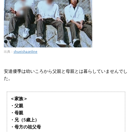
出典：
shueisha.online
安達優季は幼いころから父親と母親とは暮らしていませんでし
た。
＜家族＞
・父親
・母親
・兄（5歳上）
・母方の祖父母