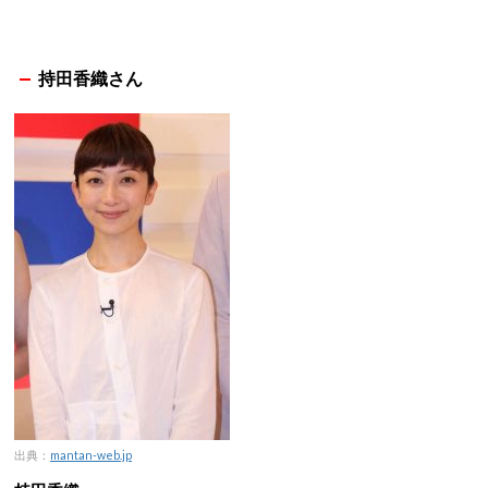
持田香織さん
出典：
mantan-web.jp