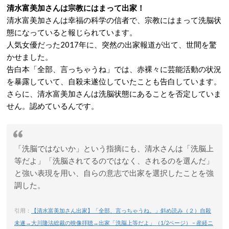
清水富美加さんは宗教にはまって出家！
清水富美加さんは幸福の科学の信者で、宗教にはまって洗脳状
態になっていると報じられています。
人気女優だった2017年に、突然の出家報道が出て、世間を驚
かせました。
告白本「全部、言っちゃうね」では、赤裸々に芸能活動の状況
を暴露していて、自殺未遂位していたことも告白しています。
さらに、清水富美加さんは洗脳状態にあることを否定していま
せん。認めているんです。
「洗脳ではないか」という指摘にも、清水さんは「洗脳上
等だよ」「洗脳されてるのではなく、されるのを選んだ」
と強い表現を用い、自らの意志で出家を選択したことを強
調した。
引用：
【清水富美加さん出家】「全部、言っちゃうね。」斜め読み（２）自殺
未遂→大川隆法総裁の映像拝聴→出家「洗脳上等だよ」（1/2ページ） – 産経ニ