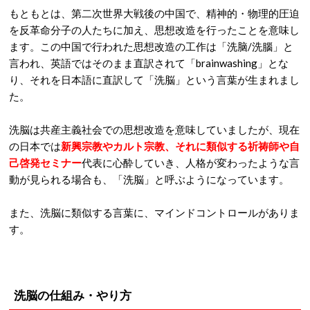
もともとは、第二次世界大戦後の中国で、精神的・物理的圧迫
を反革命分子の人たちに加え、思想改造を行ったことを意味し
ます。この中国で行われた思想改造の工作は「
洗脑
/洗腦」と
言われ、英語ではそのまま直訳されて「brainwashing」とな
り、それを日本語に直訳して「洗脳」という言葉が生まれまし
た。
洗脳は共産主義社会での思想改造を意味していましたが、現在
の日本では
新興宗教やカルト宗教、それに類似する祈祷師や自
己啓発セミナー
代表に心酔していき、人格が変わったような言
動が見られる場合も、「洗脳」と呼ぶようになっています。
また、洗脳に類似する言葉に、マインドコントロールがありま
す。
洗脳の仕組み・やり方