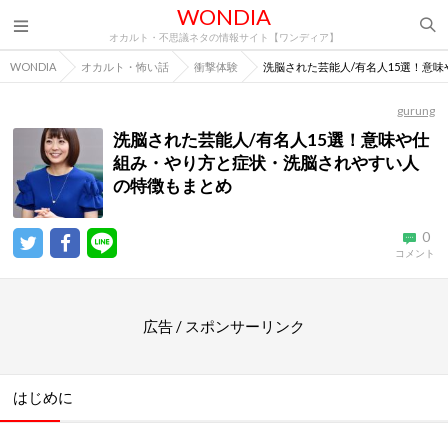
WONDIA
オカルト・不思議ネタの情報サイト【ワンディア】
WONDIA
オカルト・怖い話
衝撃体験
洗脳された芸能人/有名人15選！意
gurung
洗脳された芸能人/有名人15選！意味や仕
組み・やり方と症状・洗脳されやすい人
の特徴もまとめ
0
コメント
広告 / スポンサーリンク
はじめに