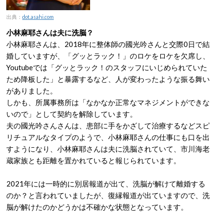
出典：
dot.asahi.com
小林麻耶さんは夫に洗脳？
小林麻耶さんは、2018年に整体師の國光吟さんと交際0日で結
婚していますが、「グッとラック！」のロケをロケを欠席し、
Youtubeでは「グッとラック！のスタッフにいじめられていた
ため降板した」と暴露するなど、人が変わったような振る舞い
がありました。
しかも、所属事務所は「なかなか正常なマネジメントができな
いので」として契約を解除しています。
夫の國光吟さんさんは、患部に手をかざして治療するなどスピ
リチュアルなタイプのようで、小林麻耶さんの仕事にも口を出
すようになり、小林麻耶さんは夫に洗脳されていて、市川海老
蔵家族とも距離を置かれていると報じられています。
2021年には一時的に別居報道が出て、洗脳が解けて離婚する
のか？と言われていましたが、復縁報道が出ていますので、洗
脳が解けたのかどうかは不確かな状態となっています。