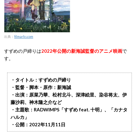
出典：
filmarks.com
すずめの戸締りは
2022年公開の新海誠監督のアニメ映画
で
す。
・タイトル：すずめの戸締り
・監督・脚本・原作：新海誠
・出演：原菜乃華、松村北斗、深津絵里、染谷将太、伊
藤沙莉、神木隆之介など
・主題歌：RADWIMPS「すずめ feat. 十明」、「カナタ
ハルカ」
・公開：2022年11月11日