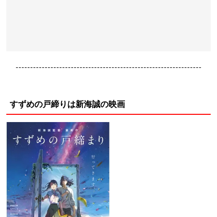
----------------------------------------------------------------
すずめの戸締りは新海誠の映画