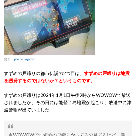
出典：
pbs.twimg.com
すずめの戸締りの都市伝説の2つ目は、
すずめの戸締りは地震
を誘発するのではないか？というものです。
すずめの戸締りは2024年1月1日午後9時からWOWOWで放送
されましたが、その日には能登半島地震が起こり、放送中に津
波警報が出ていました。
今WOWOWですずめの戸締りやってるの見てるけど、津