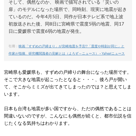
そして、偶然なのか、 映画で描写されている「災いの
扉」のモデルになった場所で、同時刻、現実に地震が起き
ているのだ。今年4月5日、同作が日本テレビ系で地上波
初放送された後、同8日に宮崎県で震度5弱の地震、同17
日に愛媛県で震度6弱の地震が発生。
引用：
映画「すずめの戸締まり」が宮崎地震を予言!?「震度や時刻が同じ」と
作家が指摘、研究機関識者の見解とは（よろず～ニュース） – Yahoo!ニュース
宮崎県も愛媛県も、すずめの戸締りの舞台になった場所です。
そこで大きな地震が起こったとなると・・・、後ろ戸が開い
て、そこからミミズが出てきてしまったのでは？と思えてしま
います。
日本も台湾も地震が多い国ですから、ただの偶然であることは
間違いないのですが、こんなにも偶然が続くと、都市伝説を信
じたくなる気持ちはわかります。