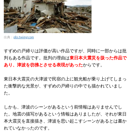
出典：
pbs.twimg.com
すずめの戸締りは評価が高い作品ですが、同時に一部からは批
判もある作品です。批判の理由は
東日本大震災を扱った作品で
あり、津波を彷彿とさせる表現があった
からです。
東日本大震災の大津波で民宿の上に観光船が乗り上げてしまっ
た衝撃的な光景が、すずめの戸締りの中でも描かれていまし
た。
しかも、津波のシーンがあるという前情報はありませんでし
た。地震の描写があるという情報はありましたが、それが東日
本大震災を直接描き、津波を思い起こすシーンがあるとは書か
れていなかったのです。