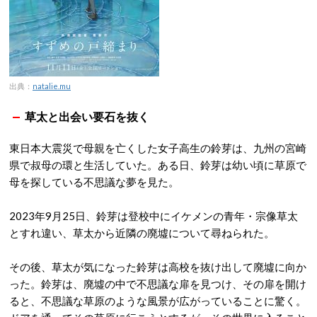
出典：
natalie.mu
草太と出会い要石を抜く
東日本大震災で母親を亡くした女子高生の鈴芽は、九州の宮崎
県で叔母の環と生活していた。ある日、鈴芽は幼い頃に草原で
母を探している不思議な夢を見た。
2023年9月25日、鈴芽は登校中にイケメンの青年・宗像草太
とすれ違い、草太から近隣の廃墟について尋ねられた。
その後、草太が気になった鈴芽は高校を抜け出して廃墟に向か
った。鈴芽は、廃墟の中で不思議な扉を見つけ、その扉を開け
ると、不思議な草原のような風景が広がっていることに驚く。