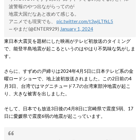
波警報のやつ出ながらってのが
地震大国だなあと改めて感じる。
アニメでも現実でも、
pic.twitter.com/t3wjLTfkL5
— やまだ (@ENTER929)
January 1, 2024
東日本大震災を題材にした映画がテレビ初放送のタイミング
で、能登半島地震が起こるというのはやはり不気味な気がしま
す。
さらに、すずめの戸締りは2024年4月5日に日本テレビ系の金
曜ロードショーで、地上波初放送されました。この2日前の4
月3日、台湾ではマグニチュード7.7の台湾東部沖地震が起こ
り、大きな被害を出しました。
そして、日本でも放送3日後の4月8日に宮崎県で震度5弱、17
日に愛媛県で震度6弱の地震が起こっています。