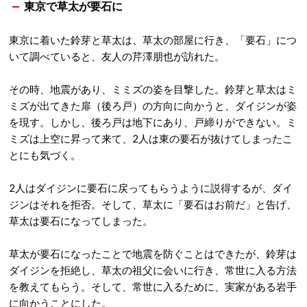
東京で草太が要石に
東京に着いた鈴芽と草太は、草太の部屋に行き、「要石」につ
いて調べていると、友人の芹澤朋也が訪れた。
その時、地震があり、ミミズの姿を目撃した。鈴芽と草太はミ
ミズが出てきた扉（後ろ戸）の方向に向かうと、ダイジンが姿
を現す。しかし、後ろ戸は地下にあり、戸締りができない。ミ
ミズは上空に昇って来て、2人は東の要石が抜けてしまったこ
とにも気づく。
2人はダイジンに要石に戻ってもらうように説得するが、ダイ
ジンはそれを拒否。そして、草太に「要石はお前だ」と告げ、
草太は要石になってしまった。
草太が要石になったことで地震を防ぐことはできたが、鈴芽は
ダイジンを拒絶し、草太の祖父に会いに行き、常世に入る方法
を教えてもらう。そして、常世に入るために、実家がある岩手
に向かうことにした。