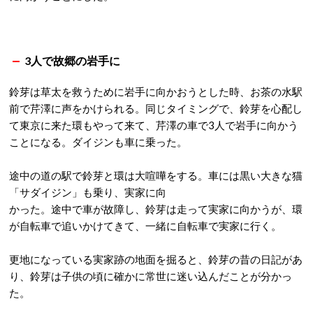
3人で故郷の岩手に
鈴芽は草太を救うために岩手に向かおうとした時、お茶の水駅
前で芹澤に声をかけられる。同じタイミングで、鈴芽を心配し
て東京に来た環もやって来て、芹澤の車で3人で岩手に向かう
ことになる。ダイジンも車に乗った。
途中の道の駅で鈴芽と環は大喧嘩をする。車には黒い大きな猫
「サダイジン」も乗り、実家に向
かった。途中で車が故障し、鈴芽は走って実家に向かうが、環
が自転車で追いかけてきて、一緒に自転車で実家に行く。
更地になっている実家跡の地面を掘ると、鈴芽の昔の日記があ
り、鈴芽は子供の頃に確かに常世に迷い込んだことが分かっ
た。