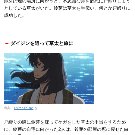
鈴芽は煙の場所に向かうと、不思議な扉を必死に戸締りしよう
としている草太がいた。鈴芽は草太を手伝い、何とか戸締りに
成功した。
ダイジンを追って草太と旅に
出典：
animeanime.jp
戸締りの際に鈴芽を庇ってケガをした草太の手当をするため
に、鈴芽の自宅に向かった2人は、鈴芽の部屋の窓に痩せた白