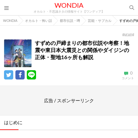
WONDIA
オカルト・不思議ネタの情報サイト【ワンディア】
WONDIA
オカルト・怖い話
都市伝説・噂
芸能・サブカル
すずめの戸
gurung
すずめの戸締まりの都市伝説や考察！地
震や東日本大震災との関係やダイジンの
正体・聖地16ヶ所も解説
0
コメント
広告 / スポンサーリンク
はじめに