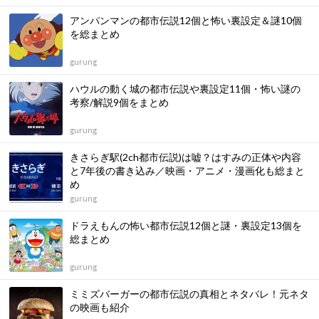
アンパンマンの都市伝説12個と怖い裏設定＆謎10個
を総まとめ
gurung
ハウルの動く城の都市伝説や裏設定11個・怖い謎の
考察/解説9個をまとめ
gurung
きさらぎ駅(2ch都市伝説)は嘘？はすみの正体や内容
と7年後の書き込み／映画・アニメ・漫画化も総まと
め
gurung
ドラえもんの怖い都市伝説12個と謎・裏設定13個を
総まとめ
gurung
ミミズバーガーの都市伝説の真相とネタバレ！元ネタ
の映画も紹介