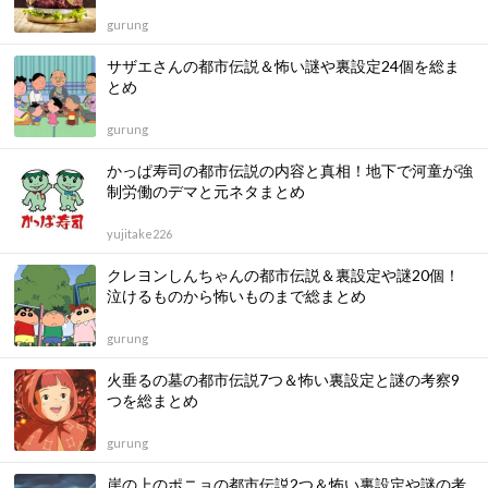
gurung
サザエさんの都市伝説＆怖い謎や裏設定24個を総ま
とめ
gurung
かっぱ寿司の都市伝説の内容と真相！地下で河童が強
制労働のデマと元ネタまとめ
yujitake226
クレヨンしんちゃんの都市伝説＆裏設定や謎20個！
泣けるものから怖いものまで総まとめ
gurung
火垂るの墓の都市伝説7つ＆怖い裏設定と謎の考察9
つを総まとめ
gurung
崖の上のポニョの都市伝説2つ＆怖い裏設定や謎の考