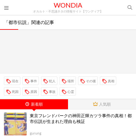
WONDIA
オカルト・不思議ネタの情報サイト【ワンディア】
「都市伝説」関連の記事
現在
事件
犯人
場所
その後
真相
死因
原因
事故
心霊
新着順
人気順
東京フレンドパークの神田正輝カツラ事件の真相！都
市伝説が生まれた理由も検証
gurung