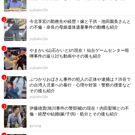
yujitake226
今北享宏の勤務先や経歴！嫁と子供・池田園美さんと
の不倫・奈良の母娘遺体遺棄事件の動機も紹介
yujitake226
やまかい(山石かいと)の現在！仙台ゲームセンター喧
嘩事件の返り討ち動画やその後も紹介
yujitake226
ぶつかりおばさん事件の犯人の正体や逮捕は？渋谷で
の台湾人児童への暴行・心理や対策・警察の捜査など
その後も紹介
yujitake226
伊藤雄貴(旭川事件の警部補)の現在！内田梨瑚との不
倫・経歴や結婚(嫁/子供)・処分とその後も紹介
gurung