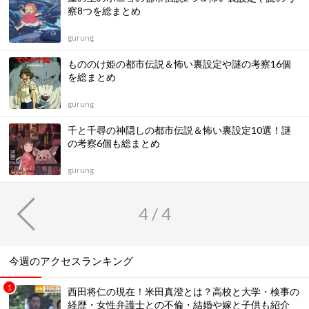
察8つを総まとめ
gurung
もののけ姫の都市伝説＆怖い裏設定や謎の考察16個
を総まとめ
gurung
千と千尋の神隠しの都市伝説＆怖い裏設定10選！謎
の考察6個も総まとめ
gurung
4 / 4
今週のアクセスランキング
西田将仁の現在！米田真澄とは？高校と大学・検事の
経歴・女性弁護士との不倫・結婚や嫁と子供も紹介