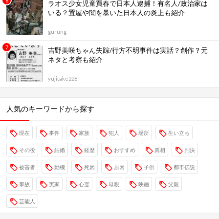
ラオス少女児童買春で日本人逮捕！有名人/政治家は
いる？置屋や闇を暴いた日本人の炎上も紹介
gurung
吉野美咲ちゃん失踪/行方不明事件は実話？創作？元
ネタと考察も紹介
yujitake226
人気のキーワードから探す
現在
事件
家族
犯人
場所
生い立ち
その後
結婚
経歴
おすすめ
真相
判決
被害者
動機
死因
原因
子供
都市伝説
事故
実家
心霊
母親
映画
父親
芸能人