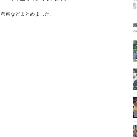
で
権
認
謎考察などまとめました。
W