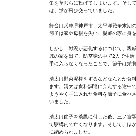
缶を草むらに投げてしまいます。そし
は、蛍が飛び交っていました。
舞台は兵庫県神戸市、太平洋戦争末期の1
節子は家や母親を失い、親戚の家に身
しかし、戦況が悪化するにつれて、親
戚の家を出て、防空壕の中で2人で生活
手に入らなくなったことで、節子は栄
清太は野菜泥棒をするなどなんとか食
ます。清太は食料調達に奔走する途中
ようやく手に入れた食料を節子に食べさ
いました。
清太は節子を荼毘に付した後、三ノ宮駅
て駅構内で亡くなります。そして、ほ
に納められました。