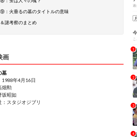
⑧：蛍は人々の魂？
過
⑨：火垂るの墓のタイトルの意味
＆謎考察のまとめ
こ
映画
の墓
1988年4月16日
高畑勲
野坂昭如
社：スタジオジブリ