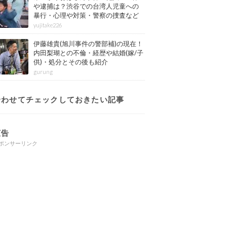
や逮捕は？渋谷での台湾人児童への
暴行・心理や対策・警察の捜査など
その後も紹介
yujitake226
伊藤雄貴(旭川事件の警部補)の現在！
内田梨瑚との不倫・経歴や結婚(嫁/子
供)・処分とその後も紹介
gurung
合わせてチェックしておきたい記事
広告
ポンサーリンク