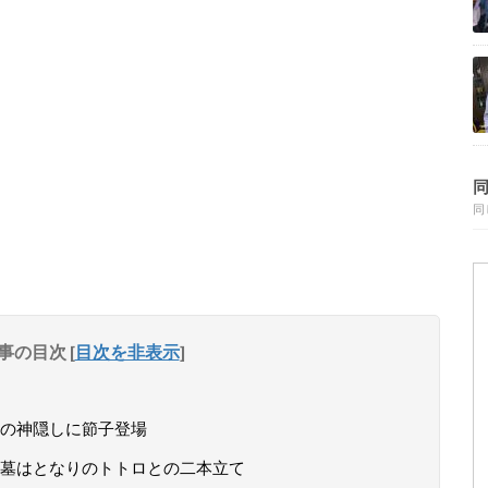
同
事の目次
[
目次を非表示
]
の神隠しに節子登場
墓はとなりのトトロとの二本立て