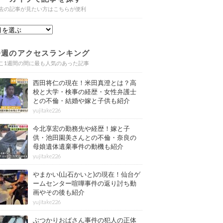
去の記事が見たい方はこちらが便利
今週のアクセスランキング
こ1週間の間に最も人気のあった記事
西田将仁の現在！米田真澄とは？高
校と大学・検事の経歴・女性弁護士
との不倫・結婚や嫁と子供も紹介
yujitake226
今北享宏の勤務先や経歴！嫁と子
供・池田園美さんとの不倫・奈良の
母娘遺体遺棄事件の動機も紹介
yujitake226
やまかい(山石かいと)の現在！仙台ゲ
ームセンター喧嘩事件の返り討ち動
画やその後も紹介
yujitake226
ぶつかりおばさん事件の犯人の正体