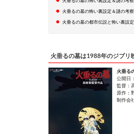
火垂るの墓の怖い裏設定＆謎の考察
火垂るの墓の怖い裏設定＆謎の考察
火垂るの墓の都市伝説と怖い裏設定
火垂るの墓は1988年のジブリ
火垂る
公開日：
監督：
原作：
制作会