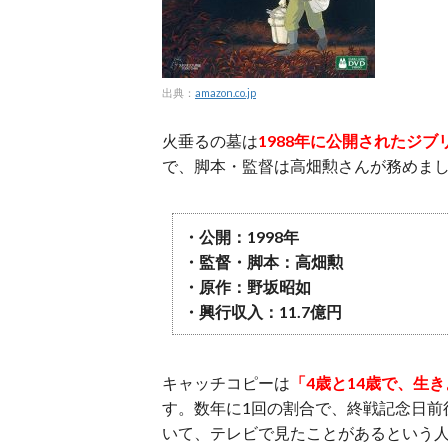
出典：
amazon.co.jp
火垂るの墓は
1988年に公開されたジブ
で、脚本・監督は高畑勲さんが務めま
・公開：1998年
・監督・脚本：高畑勲
・原作：野坂昭如
・興行収入：11.7億円
キャッチコピーは
「4歳と14歳で、生
す。数年に1回の割合で、終戦記念日前
いて、テレビで見たことがあるという