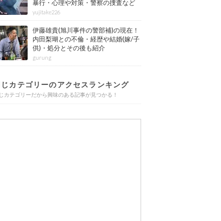
暴行・心理や対策・警察の捜査など
その後も紹介
yujitake226
伊藤雄貴(旭川事件の警部補)の現在！
内田梨瑚との不倫・経歴や結婚(嫁/子
供)・処分とその後も紹介
gurung
同じカテゴリーのアクセスランキング
じカテゴリーだから興味のある記事が見つかる！