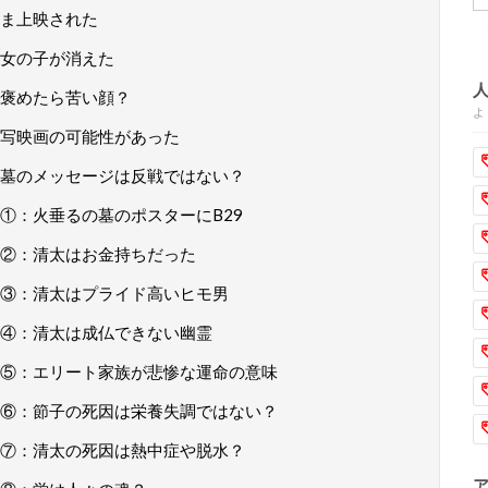
ま上映された
女の子が消えた
褒めたら苦い顔？
よ
写映画の可能性があった
墓のメッセージは反戦ではない？
①：火垂るの墓のポスターにB29
②：清太はお金持ちだった
③：清太はプライド高いヒモ男
④：清太は成仏できない幽霊
⑤：エリート家族が悲惨な運命の意味
⑥：節子の死因は栄養失調ではない？
⑦：清太の死因は熱中症や脱水？