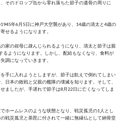
て、そのドロップ缶から零れ落ちた節子の遺骨の周りに
945年6月5日に神戸大空襲があり、14歳の清太と4歳の
を寄せるようになります。
戚の家の叔母に疎んじられるようになり、清太と節子は親
するようになります。しかし、配給もなくなり、食料が
養失調になっていきます。
料を手に入れようとしますが、節子は飢えで倒れてしまい
で、日本の敗戦と父親の艦隊の壊滅を知ります。そして、
せましたが、手遅れで節子は8月22日に亡くなってしま
でホームレスのような状態となり、戦災孤児の1人とし
かの戦災孤児と荼毘に付されて一緒に無縁仏として納骨堂