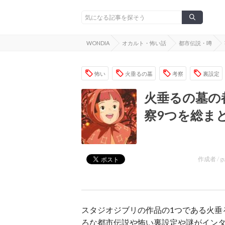
WONDIA
オカルト・怖い話
都市伝説・噂
怖い
火垂るの墓
考察
裏設定
火垂るの墓の
察9つを総ま
作成者 /
g
スタジオジブリの作品の1つである火垂
ろな都市伝説や怖い裏設定や謎がイン