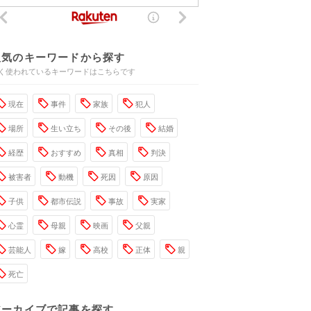
人気のキーワードから探す
く使われているキーワードはこちらです
現在
事件
家族
犯人
場所
生い立ち
その後
結婚
経歴
おすすめ
真相
判決
被害者
動機
死因
原因
子供
都市伝説
事故
実家
心霊
母親
映画
父親
芸能人
嫁
高校
正体
親
死亡
アーカイブで記事を探す