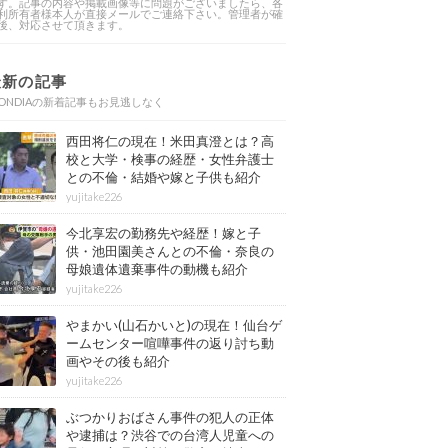
す。記事の内容や掲載画像等に問題がございましたら、各
利所有者様本人が直接メールでご連絡下さい。管理者が確
後、対応させて頂きます。
最新の記事
ONDIAの新着記事もお見逃しなく
西田将仁の現在！米田真澄とは？高
校と大学・検事の経歴・女性弁護士
との不倫・結婚や嫁と子供も紹介
yujitake226
今北享宏の勤務先や経歴！嫁と子
供・池田園美さんとの不倫・奈良の
母娘遺体遺棄事件の動機も紹介
yujitake226
やまかい(山石かいと)の現在！仙台ゲ
ームセンター喧嘩事件の返り討ち動
画やその後も紹介
yujitake226
ぶつかりおばさん事件の犯人の正体
や逮捕は？渋谷での台湾人児童への