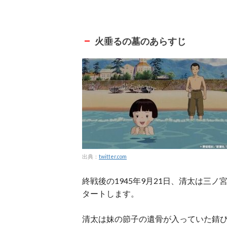
火垂るの墓のあらすじ
出典：
twitter.com
終戦後の1945年9月21日、清太は三
タートします。
清太は妹の節子の遺骨が入っていた錆