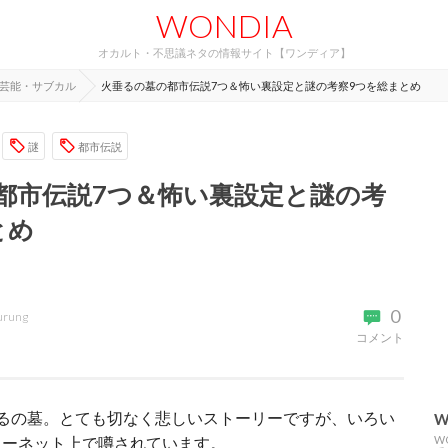
WONDIA
オカルト・不思議ネタの情報サイト【ワンディア】
芸能・サブカル
火垂るの墓の都市伝説7つ＆怖い裏設定と謎の考察9つを総まとめ
謎
都市伝説
都市伝説7つ＆怖い裏設定と謎の考
とめ
0
urung
コメント
るの墓。とても切なく悲しいストーリーですが、いろい
W
ターネット上で噂されています。
W