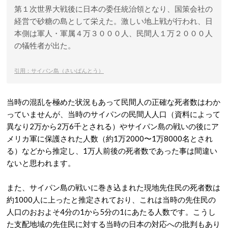
第１次世界大戦後に日本の委任統治領となり、国策会社の
経営で砂糖の島として栄えた。激しい地上戦が行われ、日
本側は軍人・軍属４万３０００人、民間人１万２０００人
の犠牲者が出た。
引用：サイパン島（さいぱんとう）
当時の混乱を極めた状況もあって民間人の正確な死者数はわか
っていませんが、当時のサイパンの民間人人口（資料によって
異なり2万から2万6千とされる）やサイパン島の戦いの後にア
メリカ軍に保護された人数（約1万2000〜1万8000名とされ
る）などから推定し、1万人前後の死者数であった事は間違い
ないと思われます。
また、サイパン島の戦いに巻き込まれた現地先住民の死者数は
約1000人に上ったと推定されており、これは当時の先住民の
人口のおおよそ4分の1から5分の1にあたる人数です。こうし
た支配地域の先住民に対する当時の日本の対応への批判もあり