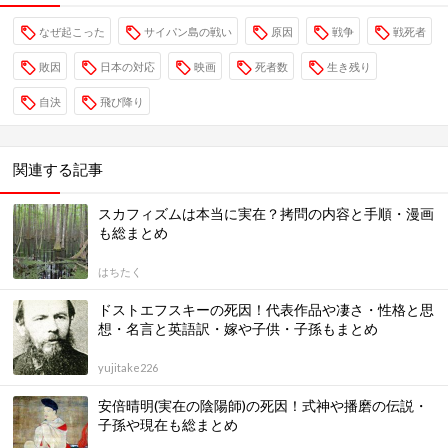
なぜ起こった
サイパン島の戦い
原因
戦争
戦死者
敗因
日本の対応
映画
死者数
生き残り
自決
飛び降り
関連する記事
スカフィズムは本当に実在？拷問の内容と手順・漫画
も総まとめ
はちたく
ドストエフスキーの死因！代表作品や凄さ・性格と思
想・名言と英語訳・嫁や子供・子孫もまとめ
yujitake226
安倍晴明(実在の陰陽師)の死因！式神や播磨の伝説・
子孫や現在も総まとめ