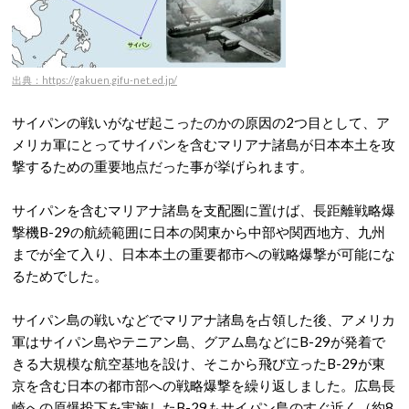
出典：https://gakuen.gifu-net.ed.jp/
サイパンの戦いがなぜ起こったのかの原因の2つ目として、ア
メリカ軍にとってサイパンを含むマリアナ諸島が日本本土を攻
撃するための重要地点だった事が挙げられます。
サイパンを含むマリアナ諸島を支配圏に置けば、長距離戦略爆
撃機B-29の航続範囲に日本の関東から中部や関西地方、九州
までが全て入り、日本本土の重要都市への戦略爆撃が可能にな
るためでした。
サイパン島の戦いなどでマリアナ諸島を占領した後、アメリカ
軍はサイパン島やテニアン島、グアム島などにB-29が発着で
きる大規模な航空基地を設け、そこから飛び立ったB-29が東
京を含む日本の都市部への戦略爆撃を繰り返しました。広島長
崎への原爆投下を実施したB-29もサイパン島のすぐ近く（約8