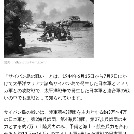
出典：https://pbs.twimg.com/
「サイパン島の戦い」とは、1944年6月15日から7月9日にか
けて太平洋マリアナ諸島サイパン島で発生した日本軍とアメリ
カ軍との攻防戦で、太平洋戦争で発生した日本軍と連合軍の戦
いの中でも激戦として知られています。
サイパン島の戦いは、陸軍第43師団を主力とする約3万〜4万
の日本軍と、第2海兵師団、第4海兵師団、第27歩兵師団の主
力とする約7万（上陸兵力のみ、予備と海上・航空兵力を合わ
せると約12万〜16万）のアメリカ軍が戦った激戦で日本軍は