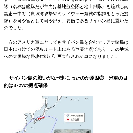
隊（名称は艦隊だが主力は基地航空隊と地上部隊）を編成し南
雲忠一中将（真珠湾攻撃やミッドウェー海戦の指揮をとった提
督）を司令官として司令部を、要衝であるサイパン島に置いた
のでした。
一方のアメリカ軍にとってもサイパン島を含むマリアナ諸島は
日本に向けての侵攻ルート上にある重要地点であり、この地域
への大規模な侵攻作戦が計画実行される事になりました。
サイパン島の戦いがなぜ起こったのか原因② 米軍の目
的はB-29の拠点確保