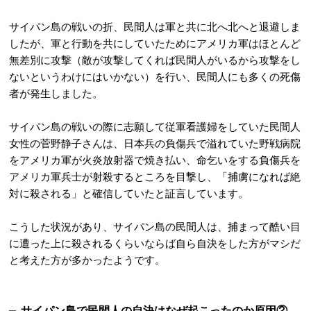
サイパン島の戦いの折、民間人は軍と共に北へ北へと退避しま
したが、軍と行動を共にしていたためにアメリカ軍はほとんど
無差別に攻撃（敵が攻撃してくれば民間人がいるから攻撃をし
ないというわけにはいかない）を行い、民間人にも多くの死傷
者が発生しました。
サイパン島の戦いの際に志願して従軍看護婦をしていた民間人
女性の菅野静子さんは、日本兵の負傷兵で溢れていた野戦病院
をアメリカ軍が火炎放射器で焼き払い、命乞いをする負傷兵を
アメリカ軍兵士が射殺するところを目撃し、「捕虜になれば絶
対に殺される」と確信していたと証言しています。
こうした状況があり、サイパン島の民間人は、捕まって酷い目
に遭った上に殺されるくらいならば自ら自決をした方がマシだ
と考えた方が多かったようです。
サイパン島で民間人の自決はなぜ起こったのか原因②