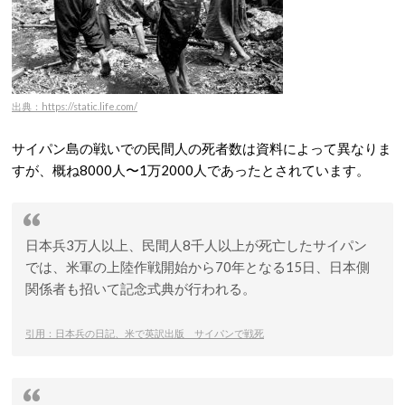
出典：https://static.life.com/
サイパン島の戦いでの民間人の死者数は資料によって異なりま
すが、概ね8000人〜1万2000人であったとされています。
日本兵3万人以上、民間人8千人以上が死亡したサイパン
では、米軍の上陸作戦開始から70年となる15日、日本側
関係者も招いて記念式典が行われる。
引用：日本兵の日記、米で英訳出版 サイパンで戦死