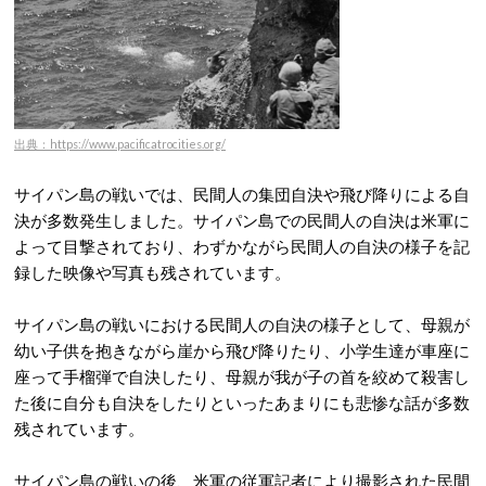
出典：https://www.pacificatrocities.org/
サイパン島の戦いでは、民間人の集団自決や飛び降りによる自
決が多数発生しました。サイパン島での民間人の自決は米軍に
よって目撃されており、わずかながら民間人の自決の様子を記
録した映像や写真も残されています。
サイパン島の戦いにおける民間人の自決の様子として、母親が
幼い子供を抱きながら崖から飛び降りたり、小学生達が車座に
座って手榴弾で自決したり、母親が我が子の首を絞めて殺害し
た後に自分も自決をしたりといったあまりにも悲惨な話が多数
残されています。
サイパン島の戦いの後、米軍の従軍記者により撮影された民間