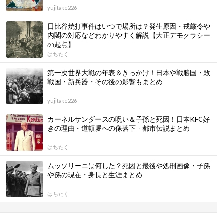
yujitake226
日比谷焼打事件はいつで場所は？発生原因・戒厳令や
内閣の対応などわかりやすく解説【大正デモクラシー
の起点】
はちたく
第一次世界大戦の年表＆きっかけ！日本や戦勝国・敗
戦国・新兵器・その後の影響もまとめ
yujitake226
カーネルサンダースの呪い＆子孫と死因！日本KFC好
きの理由・道頓堀への像落下・都市伝説まとめ
はちたく
ムッソリーニは何した？死因と最後や処刑画像・子孫
や孫の現在・身長と生涯まとめ
はちたく