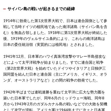
サイパン島の戦いが起きるまでの経緯
1914年に勃発した第1次世界大戦で、日本は連合国側として参
戦して当時ドイツの植民地であった南洋諸島（サイパン島を含
む）を無血占領しました。1918年に第1次世界大戦が終結した
後、1919年のヴェルサイユ条約により、これらの南洋諸島は
日本の委任統治領（実質的には植民地）とされました。
1941年12月、日本軍のハワイ真珠湾攻撃やマレー半島侵攻な
どによって太平洋戦争が始まりました。すでに連合国と戦争
（第2次世界大戦）を始めていたドイツやイタリアと日独伊三
国同盟を結んだ日本と連合国（主にアメリカ、イギリス、オラ
ンダ、オーストラリアなど）との間の戦争の勃発でした。
1942年半ばまでは連戦連勝を重ねて太平洋に広大な勢力圏を
築いた日本軍でしたが、同年6月のミッドウェー海戦、同年8
月から1943年2月のガダルカナル島の戦いなどでの大敗を契機
として攻守が逆転。アメリカ軍は1944年までに次々と日本軍