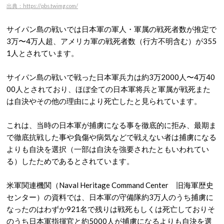
出典：https://pbs.twimg.com/
サイパン島の戦いでは日本軍の軍人・軍属の戦死者数が推定で
3万〜4万人超、アメリカ軍の戦死者数（行方不明含む）が355
1人とされています。
サイパン島の戦いで戦った日本軍兵力は約3万2000人〜4万40
00人とされており、ほぼ全ての日本軍将兵と軍属が戦死また
は自決やその他の理由により死亡したと見られています。
これは、当時の日本軍が捕虜になる事を徹底的に拒み、最期ま
で徹底抗戦した事や負傷や病気などで戦えない者は捕虜になる
よりも自決を選択（一部は自決を強要されたともいわれてい
る）したためであるとされています。
米軍関連機関（Naval Heritage Command Center 旧海軍歴史
センター）の資料では、日本軍の守備隊約3万人のうち捕虜に
なったのはわずか921名で残りは戦死もしくは死亡しておりそ
のうち日本軍指揮官と約5000人が捕虜になるよりも自決を選