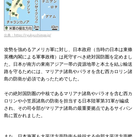
出典：https://ryukyushimpo.jp/
攻勢を強めるアメリカ軍に対し、日本政府（当時の日本は東條
英機内閣による軍事政権）は死守すべき絶対国防圏を定めまし
た。日本が南方の東南アジア一帯の資源地帯と本土を結ぶ輸送
路を守るためには、マリアナ諸島やパラオを含む西カロリン諸
島の防衛が必須であったためでした。
その絶対国防圏の中核であるマリアナ諸島やパラオを含む西カ
ロリンや小笠原諸島の防衛を担当する日本陸軍第31軍が編成
され、その司令部がマリアナ諸島の最重要拠点であるサイパン
島に置かれました。
また、日本海軍も太平洋方面防衛を統括する中部太平洋方面艦