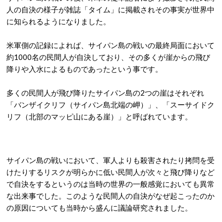
人の自決の様子が雑誌「タイム」に掲載されその事実が世界中
に知られるようになりました。
米軍側の記録によれば、サイパン島の戦いの最終局面において
約1000名の民間人が自決しており、その多くが崖からの飛び
降りや入水によるものであったという事です。
多くの民間人が飛び降りたサイパン島の2つの崖はそれぞれ
「バンザイクリフ（サイパン島北端の岬）」、「スーサイドク
リフ（北部のマッピ山にある崖）」と呼ばれています。
サイパン島の戦いにおいて、軍人よりも殺害されたり拷問を受
けたりするリスクが明らかに低い民間人が次々と飛び降りなど
で自決をするというのは当時の世界の一般感覚においても異常
な出来事でした。このような民間人の自決がなぜ起こったのか
の原因についても当時から盛んに議論研究されました。