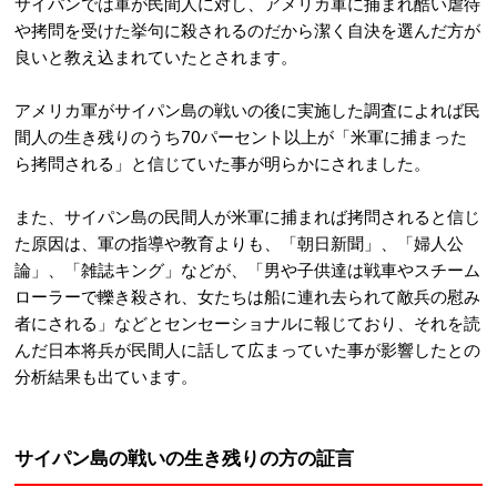
サイパンでは軍が民間人に対し、アメリカ軍に捕まれ酷い虐待
や拷問を受けた挙句に殺されるのだから潔く自決を選んだ方が
良いと教え込まれていたとされます。
アメリカ軍がサイパン島の戦いの後に実施した調査によれば民
間人の生き残りのうち70パーセント以上が「米軍に捕まった
ら拷問される」と信じていた事が明らかにされました。
また、サイパン島の民間人が米軍に捕まれば拷問されると信じ
た原因は、軍の指導や教育よりも、「朝日新聞」、「婦人公
論」、「雑誌キング」などが、「男や子供達は戦車やスチーム
ローラーで轢き殺され、女たちは船に連れ去られて敵兵の慰み
者にされる」などとセンセーショナルに報じており、それを読
んだ日本将兵が民間人に話して広まっていた事が影響したとの
分析結果も出ています。
サイパン島の戦いの生き残りの方の証言