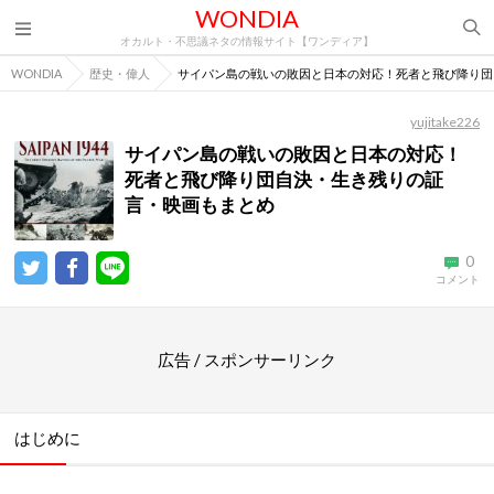
WONDIA
オカルト・不思議ネタの情報サイト【ワンディア】
WONDIA
歴史・偉人
サイパン島の戦いの敗因と日本の対応！死者と飛び降り団
yujitake226
サイパン島の戦いの敗因と日本の対応！
死者と飛び降り団自決・生き残りの証
言・映画もまとめ
0
コメント
広告 / スポンサーリンク
はじめに