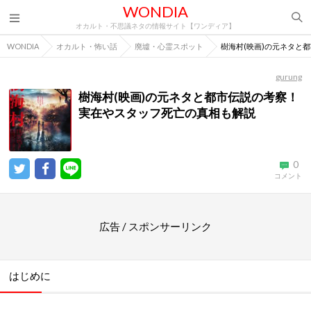
WONDIA
オカルト・不思議ネタの情報サイト【ワンディア】
WONDIA
オカルト・怖い話
廃墟・心霊スポット
樹海村(映画)の元ネタと
gurung
樹海村(映画)の元ネタと都市伝説の考察！
実在やスタッフ死亡の真相も解説
0
コメント
広告 / スポンサーリンク
はじめに