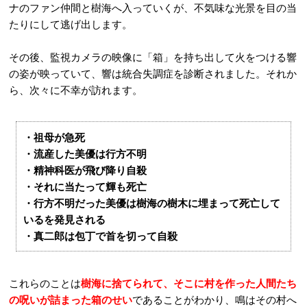
ナのファン仲間と樹海へ入っていくが、不気味な光景を目の当
たりにして逃げ出します。
その後、監視カメラの映像に「箱」を持ち出して火をつける響
の姿が映っていて、響は統合失調症を診断されました。それか
ら、次々に不幸が訪れます。
・祖母が急死
・流産した美優は行方不明
・精神科医が飛び降り自殺
・それに当たって輝も死亡
・行方不明だった美優は樹海の樹木に埋まって死亡して
いるを発見される
・真二郎は包丁で首を切って自殺
これらのことは
樹海に捨てられて、そこに村を作った人間たち
の呪いが詰まった箱のせい
であることがわかり、鳴はその村へ