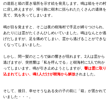
の道筋と箱の置き場所を示す絵を発見します。鳴は箱をその村
に戻し終えますが、帰り路に樹木に括られたたくさんの遺体を
見て、気を失ってしまいます。
鳴が目を覚ますと、そこは夜の樹海村で手足が縛りつけられ、
あたりには霊がたくさんひしめいていました。鳴はなんとか逃
げだしますが、足を痛めてしまい、霊から逃げることができな
くなってしまいました。
しかし、間一髪のところで妹の響きが現れます。2人は霊から
逃げますが、突然響は「私を呼んでる」と樹海村に1人で向か
ってしまいます。鳴が引き止めようとしますが、
響は霊に取り
込まれてしまい、鳴1人だけが樹海から解放
されました。
そして、後日、幸せそうなある女の子の前に「箱」が置かれて
いました・・・。