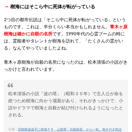
樹海にはそこら中に死体が転がっている
2つ目の都市伝説は「そこら中に死体が転がっている」という
ものです。これは、半分くらい本当かもしれません。
青木ヶ原
樹海は確かに自殺の名所
です。1990年代の心霊ブームの時に
は、霊能者やタレントが樹海を訪れて、「たくさんの霊がい
る」なんてやっていましたよね。
青木ヶ原樹海が自殺の名所になったのは、松本清張の小説がき
っかけと言われています。
松本清張の小説「波の塔」（昭和３５年）で主人公が命を
絶つため樹海に向かう場面があり、それがきっかけで、小
説やドラマで樹海と自殺が結び付けられるようになったと
される。
引用：
恐怖映画逆手に樹海ＰＲ 山梨県「自殺助長」から一転、抱き付き戦法