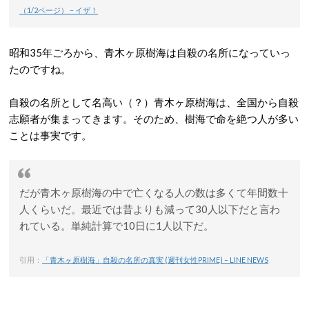
（1/2ページ） – イザ！
昭和35年ごろから、青木ヶ原樹海は自殺の名所になっていっ
たのですね。
自殺の名所として名高い（？）青木ヶ原樹海は、全国から自殺
志願者が集まってきます。そのため、樹海で命を絶つ人が多い
ことは事実です。
だが青木ヶ原樹海の中で亡くなる人の数は多くて年間数十
人くらいだ。最近では昔よりも減って30人以下だと言わ
れている。単純計算で10日に1人以下だ。
引用：
「青木ヶ原樹海」自殺の名所の真実 (週刊女性PRIME) – LINE NEWS