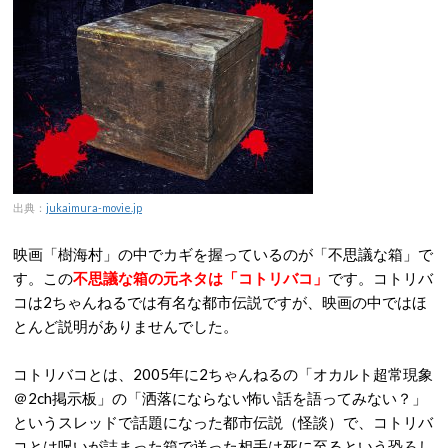
出典：
jukaimura-movie.jp
映画「樹海村」の中でカギを握っているのが「不思議な箱」で
す。この
不思議な箱の元ネタは「コトリバコ」
です。コトリバ
コは2ちゃんねるでは有名な都市伝説ですが、映画の中ではほ
とんど説明がありませんでした。
コトリバコとは、2005年に2ちゃんねるの「オカルト超常現象
＠2ch掲示板」の「洒落にならない怖い話を語ってみない？」
というスレッドで話題になった都市伝説（怪談）で、コトリバ
コとは呪いが詰まった箱で送った相手は死に至るという恐ろし