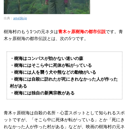
出典：
ameblo.jp
樹海村のもう1つの元ネタは
青木ヶ原樹海の都市伝説
です。青
木ヶ原樹海の都市伝説とは、次の5つです。
・樹海はコンパスが効かない迷いの森
・樹海にはそこら中に死体が転がっている
・樹海には人を襲う犬や熊などの動物がいる
・樹海には自殺に訪れたが死にきれなかった人が作った
村がある
・樹海には独自の新興宗教がある
青木ヶ原樹海は自殺の名所・心霊スポットとして知られるスポ
ットですが、「そこら中に死体が転がっている」とか「死にき
れなかった人が作った村がある」などが、映画の樹海村の元ネ