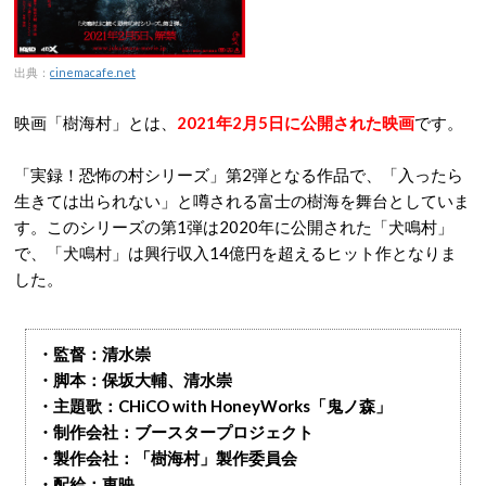
出典：
cinemacafe.net
映画「樹海村」とは、
2021年2月5日に公開された映画
です。
「実録！恐怖の村シリーズ」第2弾となる作品で、「入ったら
生きては出られない」と噂される富士の樹海を舞台としていま
す。このシリーズの第1弾は2020年に公開された「犬鳴村」
で、「犬鳴村」は興行収入14億円を超えるヒット作となりま
した。
・監督：清水崇
・脚本：保坂大輔、清水崇
・主題歌：CHiCO with HoneyWorks「鬼ノ森」
・制作会社：ブースタープロジェクト
・製作会社：「樹海村」製作委員会
・配給：東映