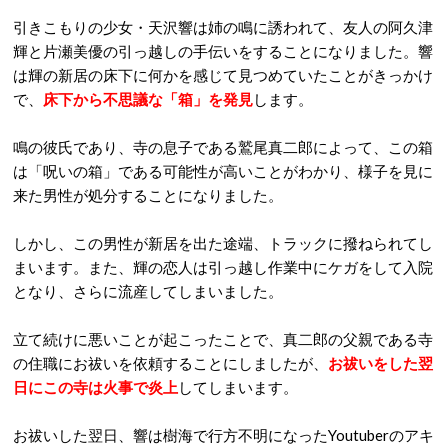
引きこもりの少女・天沢響は姉の鳴に誘われて、友人の阿久津
輝と片瀬美優の引っ越しの手伝いをすることになりました。響
は輝の新居の床下に何かを感じて見つめていたことがきっかけ
で、
床下から不思議な「箱」を発見
します。
鳴の彼氏であり、寺の息子である鷲尾真二郎によって、この箱
は「呪いの箱」である可能性が高いことがわかり、様子を見に
来た男性が処分することになりました。
しかし、この男性が新居を出た途端、トラックに撥ねられてし
まいます。また、輝の恋人は引っ越し作業中にケガをして入院
となり、さらに流産してしまいました。
立て続けに悪いことが起こったことで、真二郎の父親である寺
の住職にお祓いを依頼することにしましたが、
お祓いをした翌
日にこの寺は火事で炎上
してしまいます。
お祓いした翌日、響は樹海で行方不明になったYoutuberのアキ