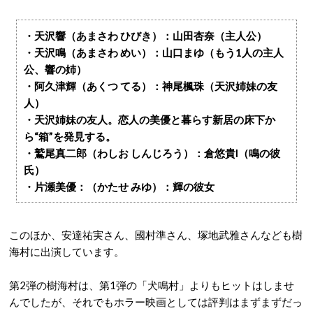
・天沢響（あまさわ ひびき）：山田杏奈（主人公）
・天沢鳴（あまさわ めい）：山口まゆ（もう1人の主人
公、響の姉）
・阿久津輝（あくつ てる）：神尾楓珠（天沢姉妹の友
人）
・天沢姉妹の友人。恋人の美優と暮らす新居の床下か
ら“箱”を発見する。
・鷲尾真二郎（わしお しんじろう）：倉悠貴I（鳴の彼
氏）
・片瀬美優：（かたせ みゆ）：輝の彼女
このほか、安達祐実さん、國村準さん、塚地武雅さんなども樹
海村に出演しています。
第2弾の樹海村は、第1弾の「犬鳴村」よりもヒットはしませ
んでしたが、それでもホラー映画としては評判はまずまずだっ