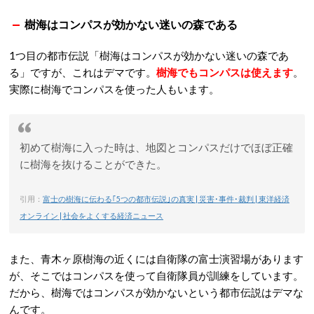
樹海はコンパスが効かない迷いの森である
1つ目の都市伝説「樹海はコンパスが効かない迷いの森であ
る」ですが、これはデマです。
樹海でもコンパスは使えます
。
実際に樹海でコンパスを使った人もいます。
初めて樹海に入った時は、地図とコンパスだけでほぼ正確
に樹海を抜けることができた。
引用：
富士の樹海に伝わる｢5つの都市伝説｣の真実 | 災害･事件･裁判 | 東洋経済
オンライン | 社会をよくする経済ニュース
また、青木ヶ原樹海の近くには自衛隊の富士演習場があります
が、そこではコンパスを使って自衛隊員が訓練をしています。
だから、樹海ではコンパスが効かないという都市伝説はデマな
んです。