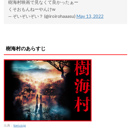
樹海村映画で見なくて良かったぁー
くそおもんねーやんけw
— ぞいぞいぞい？ (@iroirohaaasu)
May 13, 2022
樹海村のあらすじ
出典：
toei.co.jp