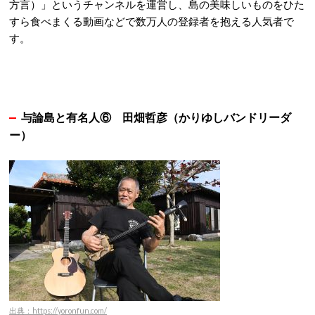
方言）」というチャンネルを運営し、島の美味しいものをひた
すら食べまくる動画などで数万人の登録者を抱える人気者で
す。
与論島と有名人⑥
田畑哲彦（かりゆしバンドリーダ
ー）
出典：https://yoronfun.com/