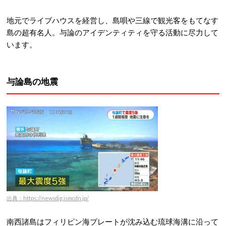
地元でライブハウスを経営し、島唄や三線で観光客をもてなす
島の超有名人。与論のアイデンティティを守る活動に尽力して
います
。
与論島の地震
出典：https://newsdig.ismcdn.jp/
南西諸島はフィリピン海プレートが沈み込む琉球海溝に沿って