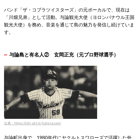
バンド「ザ・コブラツイスターズ」の元ボーカルで、現在は
「川畑兄弟」として活動。与論観光大使（ヨロンパナウル王国
観光大使）を務め、音楽を通じて島の魅力を発信し続けていま
す。
与論島と有名人②
玄岡正充（元プロ野球選手）
出典：https://cdn-ak.f.st-hatena.com/
与論町出身で、1980年代にヤクルトスワローズで活躍した外