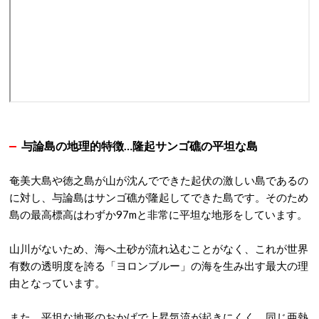
与論島の地理的特徴…隆起サンゴ礁の平坦な島
奄美大島や徳之島が山が沈んでできた起伏の激しい島であるの
に対し、与論島はサンゴ礁が隆起してできた島です。そのため
島の最高標高はわずか97mと非常に平坦な地形をしています
。
山川がないため、海へ土砂が流れ込むことがなく、これが世界
有数の透明度を誇る「ヨロンブルー」の海を生み出す最大の理
由となっています
。
また、平坦な地形のおかげで上昇気流が起きにくく、同じ亜熱