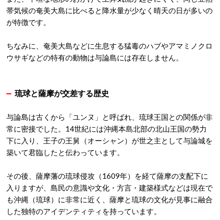
帯気候の奄美大島に比べると降水量が少なく晴天の日が多いの
が特徴です。
ちなみに、奄美大島などに生息する猛毒のハブやアマミノクロ
ウサギなどの特有の動物は与論島には存在しません
。
琉球と薩摩が交差する歴史
与論島は古くから「ユンヌ」と呼ばれ、琉球王国との関係が非
常に密接でした。
14世紀には沖縄本島北部の北山王国の勢力
下に入り、王子の王舅（オーシャン）が世之主として与論城を
築いて君臨したと伝わっています
。
その後、薩摩藩の琉球侵攻（1609年）を経て薩摩の支配下に
入りますが、島民の意識や文化・方言・建築様式などは現在で
も沖縄（琉球）に非常に近く、薩摩と琉球の文化が見事に融合
した独特のアイデンティティを持っています
。