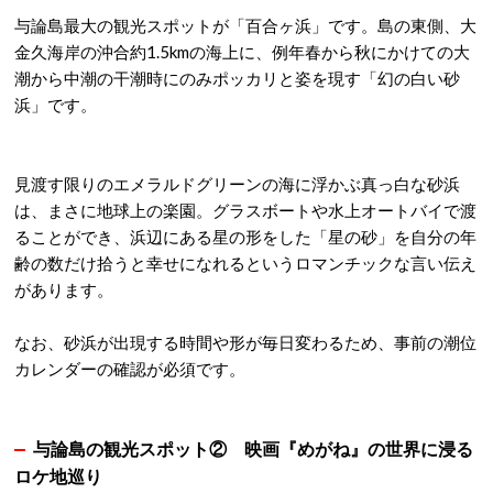
与論島最大の観光スポットが「百合ヶ浜」です。島の東側、大
金久海岸の沖合約1.5kmの海上に、例年春から秋にかけての大
潮から中潮の干潮時にのみポッカリと姿を現す「幻の白い砂
浜」です
。
見渡す限りのエメラルドグリーンの海に浮かぶ真っ白な砂浜
は、まさに地球上の楽園。グラスボートや水上オートバイで渡
ることができ、浜辺にある星の形をした「星の砂」を自分の年
齢の数だけ拾うと幸せになれるというロマンチックな言い伝え
があります
。
なお、砂浜が出現する時間や形が毎日変わるため、事前の潮位
カレンダーの確認が必須です
。
与論島の観光スポット②
映画『めがね』の世界に浸る
ロケ地巡り