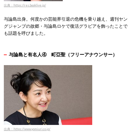
出典：https://res.booklive.jp/
与論島出身。何度かの芸能界引退の危機を乗り越え、週刊ヤン
グジャンプの故郷・与論島ロケで復活グラビアを飾ったことで
も話題を呼びました
。
与論島と有名人④
町亞聖（フリーアナウンサー）
出典：https://www.yomiuri.co.jp/