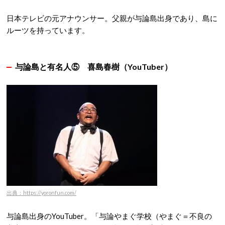
日本テレビの元アナウンサー。父親が与論島出身であり、島に
ルーツを持っています
。
与論島と有名人⑤
喜島春樹（YouTuber）
出典：https://yoronfun.com/
与論島出身のYouTuber。「与論やまぐ学校（やまぐ＝不良の