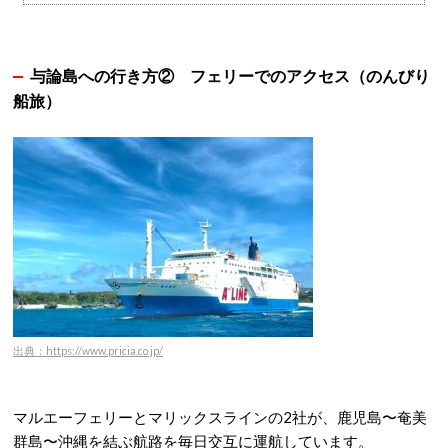
与論島への行き方②
フェリーでのアクセス（のんびり
船旅）
出典：https://www.pricia.co.jp/
マルエーフェリーとマリックスラインの2社が、鹿児島〜奄美
群島〜沖縄を結ぶ航路を毎日交互に運航しています
。