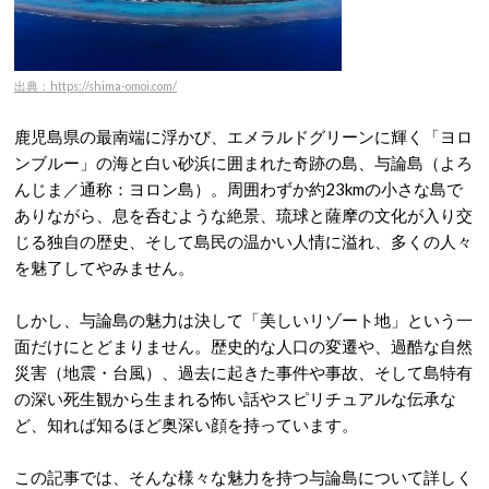
出典：https://shima-omoi.com/
鹿児島県の最南端に浮かび、エメラルドグリーンに輝く「ヨロ
ンブルー」の海と白い砂浜に囲まれた奇跡の島、与論島（よろ
んじま／通称：ヨロン島）。周囲わずか約23kmの小さな島で
ありながら、息を呑むような絶景、琉球と薩摩の文化が入り交
じる独自の歴史、そして島民の温かい人情に溢れ、多くの人々
を魅了してやみません。
しかし、与論島の魅力は決して「美しいリゾート地」という一
面だけにとどまりません。歴史的な人口の変遷や、過酷な自然
災害（地震・台風）、過去に起きた事件や事故、そして島特有
の深い死生観から生まれる怖い話やスピリチュアルな伝承な
ど、知れば知るほど奥深い顔を持っています。
この記事では、そんな様々な魅力を持つ与論島について詳しく