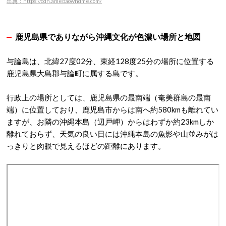
出典：https://cdn.amebaowndme.com/
鹿児島県でありながら沖縄文化が色濃い場所と地図
与論島は、北緯27度02分、東経128度25分の場所に位置する
鹿児島県大島郡与論町に属する島です。
行政上の場所としては、鹿児島県の最南端（奄美群島の最南
端）に位置しており、鹿児島市からは南へ約580kmも離れてい
ますが、お隣の沖縄本島（辺戸岬）からはわずか約23kmしか
離れておらず、天気の良い日には沖縄本島の魚影や山並みがは
っきりと肉眼で見えるほどの距離にあります
。