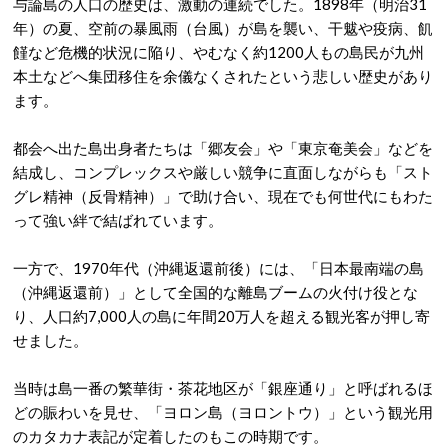
与論島の人口の歴史は、激動の連続でした。1898年（明治31
年）の夏、空前の暴風雨（台風）が島を襲い、干魃や疫病、飢
饉など危機的状況に陥り、やむなく約1200人もの島民が九州
本土などへ集団移住を余儀なくされたという悲しい歴史があり
ます
。
都会へ出た島出身者たちは「郷友会」や「東京奄美会」などを
結成し、コンプレックスや厳しい競争に直面しながらも「スト
グレ精神（反骨精神）」で助け合い、現在でも何世代にもわた
って強い絆で結ばれています
。
一方で、1970年代（沖縄返還前後）には、「日本最南端の島
（沖縄返還前）」として全国的な離島ブームの火付け役とな
り、人口約7,000人の島に年間20万人を超える観光客が押し寄
せました
。
当時は島一番の繁華街・茶花地区が「銀座通り」と呼ばれるほ
どの賑わいを見せ、「ヨロン島（ヨロントウ）」という観光用
のカタカナ表記が定着したのもこの時期です
。