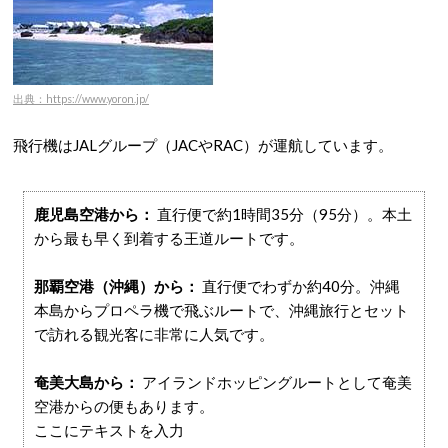
出典：https://www.yoron.jp/
飛行機はJALグループ（JACやRAC）が運航しています。
鹿児島空港から：
直行便で約1時間35分（95分）
。本土
から最も早く到着する王道ルートです。
那覇空港（沖縄）から：
直行便でわずか約40分
。沖縄
本島からプロペラ機で飛ぶルートで、沖縄旅行とセット
で訪れる観光客に非常に人気です。
奄美大島から：
アイランドホッピングルートとして奄美
空港からの便もあります。
ここにテキストを入力