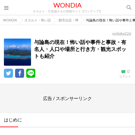
WONDIA
オカルト・不思議ネタの情報サイト【ワンディア】
WONDIA
オカルト・怖い話
都市伝説・噂
与論島の現在！怖い話や事件と
yujitake226
与論島の現在！怖い話や事件と事故・有
名人・人口や場所と行き方・観光スポッ
トも紹介
0
コメント
広告 / スポンサーリンク
はじめに