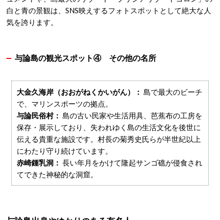
白と青の景観は、SNS映えするフォトスポットとして絶大な人
気を誇ります
。
与論島の観光スポット④
その他の名所
大金久海岸（おおがねくかいがん）：
島で最大のビーチ
で、マリンスポーツの拠点
。
与論民俗村：
島の古い民家や生活用具、芭蕉布の工房を
保存・展示しており、失われゆく島の生活文化を後世に
伝える貴重な施設です。村長の菊秀史氏らが半世紀以上
にわたり守り続けています
。
赤崎鍾乳洞：
長い年月をかけて隆起サンゴ礁が侵食され
てできた神秘的な洞窟
。