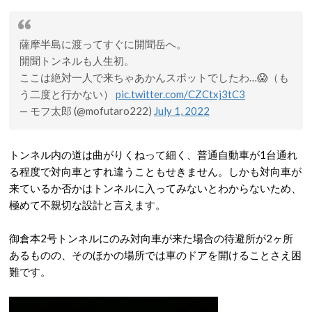
薩摩半島に渡ってすぐに開聞岳へ。
開聞トンネルも人生初。
ここは絶対一人で来ちゃあかんスポットでしたわ…😱（も
う二度と行かない）
pic.twitter.com/CZCtxj3tC3
— モフ太郎 (@mofutaro222)
July 1, 2022
トンネル内の道は曲がりくねって細く、普通自動車が1台通れ
る程度で対向車とすれ違うこともせきません。しかも対向車が
来ているか否かはトンネルに入ってみないとわからないため、
極めて不親切な設計と言えます。
御倉本2号トンネルにのみ対向車が来た場合の待避所が2ヶ所
あるものの、そのほかの場所では車のドアを開けることさえ困
難です。