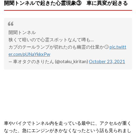
開聞トンネルで起きた心霊現象③ 車に異変が起きる
開聞トンネル
狭くて暗いので心霊スポットなんて噂も…
カブのテールランプが切れたのも幽霊の仕業か🙄
pic.twitt
er.com/pUNaYkkxPw
— 車オタクのきりたん (@otaku_kiritan)
October 23, 2021
車やバイクでトンネル内を走っている最中に、アクセルが重く
なった、急にエンジンがきかなくなったという話も見られまし