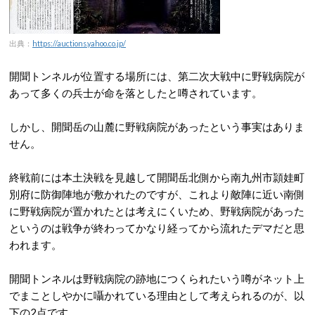
出典：
https://auctions.yahoo.co.jp/
開聞トンネルが位置する場所には、第二次大戦中に野戦病院が
あって多くの兵士が命を落としたと噂されています。
しかし、開聞岳の山麓に野戦病院があったという事実はありま
せん。
終戦前には本土決戦を見越して開聞岳北側から南九州市頴娃町
別府に防御陣地が敷かれたのですが、これより敵陣に近い南側
に野戦病院が置かれたとは考えにくいため、野戦病院があった
というのは戦争が終わってかなり経ってから流れたデマだと思
われます。
開聞トンネルは野戦病院の跡地につくられたいう噂がネット上
でまことしやかに囁かれている理由として考えられるのが、以
下の2点です。