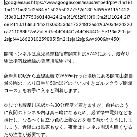
[googlemaps https://www.google.com/maps/embed?pb=!1m18!
1m12!1m3!1d2684.615025502775!2d130.5499691151422
3!3d31.17775368148424!2m3!1f0!2f0!3f0!3m2!1i1024!2i7
68!4f13.1!3m3!1m2!1s0x353dd173248f2add%3A0x4e2d220
ca711088b!2z6ZaL6IGe44OI44Oz44ON44Or!5e1!3m2!1sja!
2sjp!4v1662310259885!5m2!1sja!2sjp&w=600&h=450]
開聞トンネルは鹿児島県指宿市開聞川尻6743にあり、
最寄り
駅は指宿枕崎線の
薩摩川尻駅です。
薩摩川尻駅から直線距離で2659m行った場所にある開聞山麓自
然公園の、入り口手前50mほどの「いぶすきゴルフクラブ開聞
コース」を右手に入ると到着します。
徒歩でも
薩摩川尻駅から30分程度で着きますが、前述のよう
に夜間のトンネル内は真っ暗になるため、必ず懐中電灯などを
携行し、なるべく目立つ色の上着などを着て向かうようにしま
しょう。
近隣には民家もなく、夜間はトンネル周辺も暗くなる
ため注意が必要です。