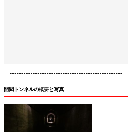
----------------------------------------------------------------
開聞トンネルの概要と写真