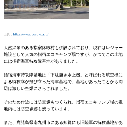
出典：
https://www.ibusuki.or.jp/
天然温泉のある指宿休暇村も併設されており、現在はレジャー
施設として人気の指宿エコキャンプ場ですが、かつてこの土地
には指宿海軍特攻隊基地がありました。
指宿海軍特攻隊基地は「下駄履き水上機」と呼ばれる航空機に
よる特攻隊が飛び立った海軍基地で、基地があったことから周
辺は激しい空爆にさらされました。
そのため付近には防空壕もつくられ、指宿エコキャンプ場の敷
地内には防空壕跡も残っています。
また、鹿児島県南九州市にある知覧にも旧陸軍の特攻基地があ