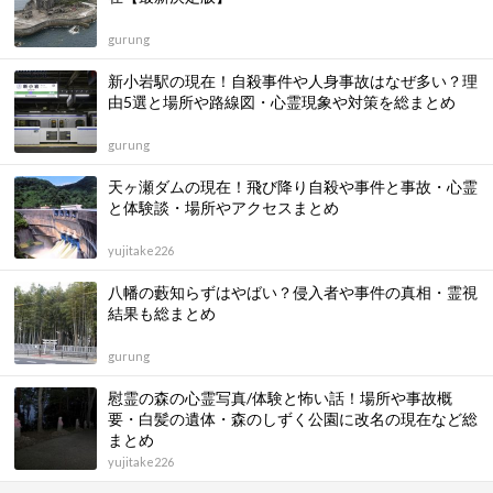
gurung
新小岩駅の現在！自殺事件や人身事故はなぜ多い？理
由5選と場所や路線図・心霊現象や対策を総まとめ
gurung
天ヶ瀬ダムの現在！飛び降り自殺や事件と事故・心霊
と体験談・場所やアクセスまとめ
yujitake226
八幡の藪知らずはやばい？侵入者や事件の真相・霊視
結果も総まとめ
gurung
慰霊の森の心霊写真/体験と怖い話！場所や事故概
要・白髪の遺体・森のしずく公園に改名の現在など総
まとめ
yujitake226