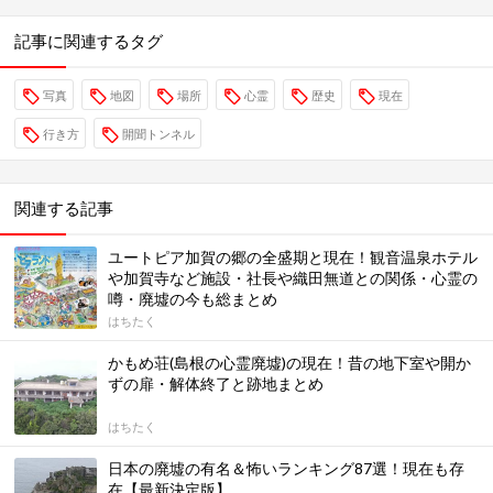
記事に関連するタグ
写真
地図
場所
心霊
歴史
現在
行き方
開聞トンネル
関連する記事
ユートピア加賀の郷の全盛期と現在！観音温泉ホテル
や加賀寺など施設・社長や織田無道との関係・心霊の
噂・廃墟の今も総まとめ
はちたく
かもめ荘(島根の心霊廃墟)の現在！昔の地下室や開か
ずの扉・解体終了と跡地まとめ
はちたく
日本の廃墟の有名＆怖いランキング87選！現在も存
在【最新決定版】