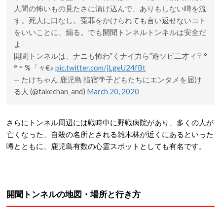
人間の怖いもの見たさに漬け込んで、ありもしない噂を流
す。死人に口なし。冤罪をかけられても言い返せないコト
をいいことに、煽る。でも開聞トンネルトンネルは安全だ
よ
開聞トンネルは、ナニも怖わ”くナイ力ら”遊ソビ二才ィ〒°
°＊%「々€♪
pic.twitter.com/jLgeU24fBt
— たけちゃん 鹿児島 指宿🌴子どもたちにエンタメを届け
る人 (@takechan_and)
March 20, 2020
さらにトンネル周辺には戦時中に野戦病院があり、多くの人が
亡くなった、自殺の名所とされる雑木林が近くにあるといった
噂とともに、鹿児島有数の心霊スポットとしても有名です。
開聞トンネルの地図・場所と行き方