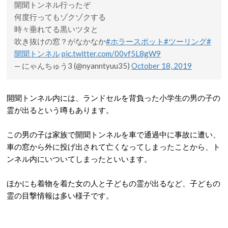
開聞トンネル行ったぞ
何度行ってもゾクゾクする
時々垂れてる黒いツタと
吹き抜けの窓？がなかなか
#ホラースポット
#ツーリング
#
開聞トンネル
pic.twitter.com/00vf5L8gW9
— にゃんちゅう3 (@nyanntyuu35)
October 18, 2019
開聞トンネル内には、ランドセルを背負った小学生の男の子の
霊が出るという噂もあります。
この男の子は家族で開聞トンネルを車で通過中に事故に遭い、
車の窓から外に投げ出されて亡くなってしまったことから、ト
ンネル内にいついてしまったといいます。
ほかにも着物を着た女の人と子どもの霊が出るなど、子どもの
霊の目撃情報は多い様子です。