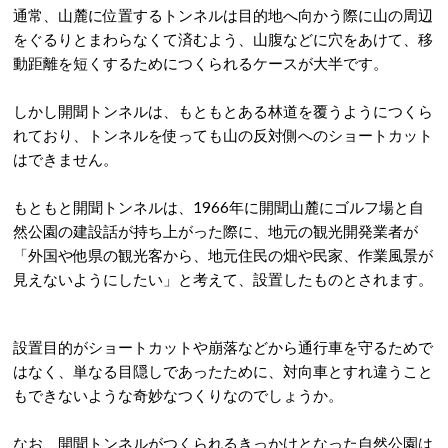
通常、山麓に位置するトンネルは目的地へ向かう際に山の周辺
をぐるりとまわらなくて済むよう、山腹などに穴をあけて、移
動距離を短くするためにつくられるケースが大半です。
しかし開聞トンネルは、もともとある林道を覆うようにつくら
れており、トンネルを使っても山の反対側へのショートカット
はできません。
もともと開聞トンネルは、1966年に開聞山麓にゴルフ場と自
然公園の建設話が持ち上がった際に、地元の観光開発業者が
「外国や他県の観光客から、地元住民の畑や民家、作業風景が
見えないようにしたい」と考えて、設置したものとされます。
設置目的がショートカットや崩落などから通行車を守るためで
はなく、単なる目隠しであったために、対向車とすれ違うこと
もできないような奇妙なつくりなのでしょうか。
なお、開聞トンネルがつくられるきっかけとなった自然公園は