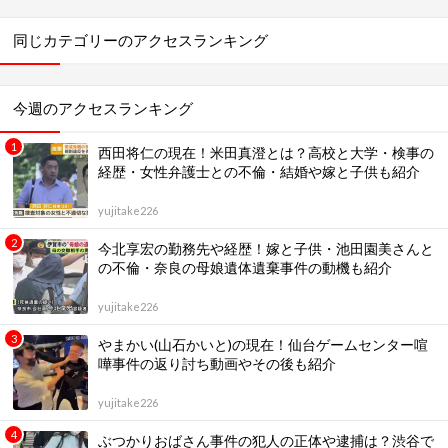
同じカテゴリーのアクセスランキング
今週のアクセスランキング
西田将仁の現在！米田真澄とは？高校と大学・検事の
経歴・女性弁護士との不倫・結婚や嫁と子供も紹介
yujitake226
今北享宏の勤務先や経歴！嫁と子供・池田園美さんと
の不倫・奈良の母娘遺体遺棄事件の動機も紹介
yujitake226
やまかい(山石かいと)の現在！仙台ゲームセンター喧
嘩事件の返り討ち動画やその後も紹介
yujitake226
ぶつかりおばさん事件の犯人の正体や逮捕は？渋谷で