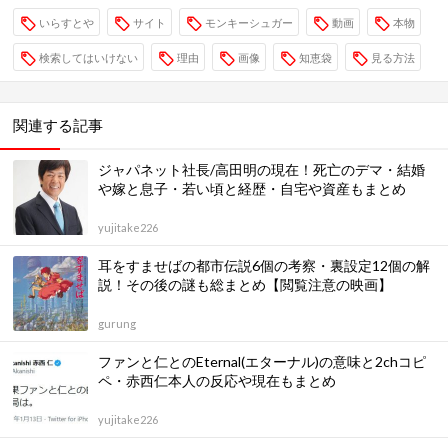
いらすとや
サイト
モンキーシュガー
動画
本物
検索してはいけない
理由
画像
知恵袋
見る方法
関連する記事
ジャパネット社長/高田明の現在！死亡のデマ・結婚
や嫁と息子・若い頃と経歴・自宅や資産もまとめ
yujitake226
耳をすませばの都市伝説6個の考察・裏設定12個の解
説！その後の謎も総まとめ【閲覧注意の映画】
gurung
ファンと仁とのEternal(エターナル)の意味と2chコピ
ペ・赤西仁本人の反応や現在もまとめ
yujitake226