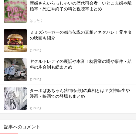
新婚さんいらっしゃいの歴代司会者・いとこ夫婦や離
婚率・死亡や終了の噂と視聴率まとめ
はちたく
ミミズバーガーの都市伝説の真相とネタバレ！元ネタ
の映画も紹介
gurung
ヤクルトレディの裏話や本音！枕営業の噂や事件・給
料の歩合制も総まとめ
gurung
ターボばあちゃん(都市伝説)の真相とは？女神転生や
漫画・映画での登場もまとめ
gurung
記事へのコメント