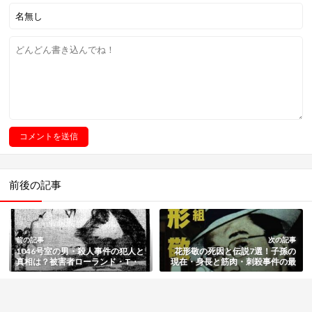
前後の記事
前の記事
次の記事
1046号室の男・殺人事件の犯人と
花形敬の死因と伝説7選！子孫の
真相は？被害者ローランド・T・
現在・身長と筋肉・刺殺事件の最
オーウェンやその後まとめ
後など総まとめ【伝説のヤクザ】