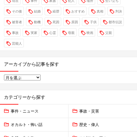
現在
事件
家族
犯人
場所
生い立ち
その後
結婚
経歴
おすすめ
真相
判決
被害者
動機
死因
原因
子供
都市伝説
事故
実家
心霊
母親
映画
父親
芸能人
アーカイブから記事を探す
カテゴリーから探す
事件・ニュース
事故・災害
オカルト・怖い話
歴史・偉人