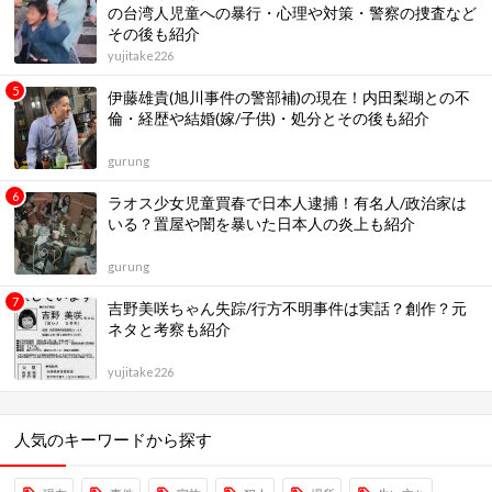
の台湾人児童への暴行・心理や対策・警察の捜査など
その後も紹介
yujitake226
伊藤雄貴(旭川事件の警部補)の現在！内田梨瑚との不
倫・経歴や結婚(嫁/子供)・処分とその後も紹介
gurung
ラオス少女児童買春で日本人逮捕！有名人/政治家は
いる？置屋や闇を暴いた日本人の炎上も紹介
gurung
吉野美咲ちゃん失踪/行方不明事件は実話？創作？元
ネタと考察も紹介
yujitake226
人気のキーワードから探す