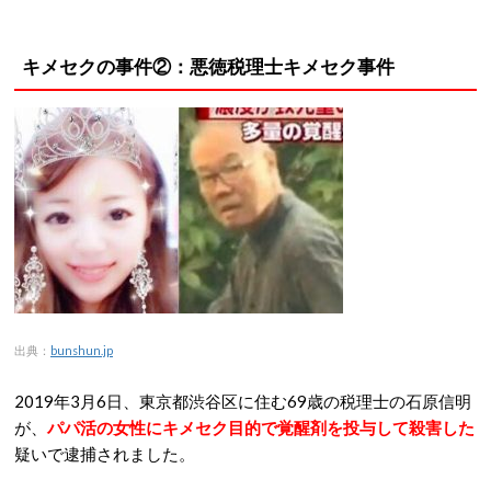
キメセクの事件②：悪徳税理士キメセク事件
出典：
bunshun.jp
2019年3月6日、東京都渋谷区に住む69歳の税理士の石原信明
が、
パパ活の女性にキメセク目的で覚醒剤を投与して殺害した
疑いで逮捕されました。