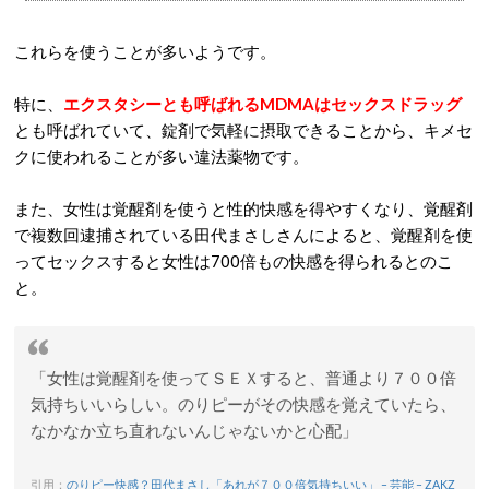
これらを使うことが多いようです。
特に、
エクスタシーとも呼ばれるMDMAはセックスドラッグ
とも呼ばれていて、錠剤で気軽に摂取できることから、キメセ
クに使われることが多い違法薬物です。
また、女性は覚醒剤を使うと性的快感を得やすくなり、覚醒剤
で複数回逮捕されている田代まさしさんによると、覚醒剤を使
ってセックスすると女性は700倍もの快感を得られるとのこ
と。
「女性は覚醒剤を使ってＳＥＸすると、普通より７００倍
気持ちいいらしい。のりピーがその快感を覚えていたら、
なかなか立ち直れないんじゃないかと心配」
引用：
のりピー快感？田代まさし「あれが７００倍気持ちいい」 – 芸能 – ZAKZ