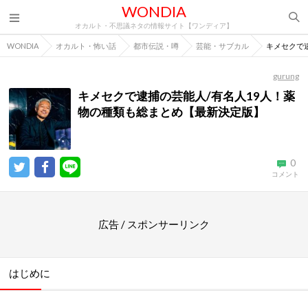
WONDIA
オカルト・不思議ネタの情報サイト【ワンディア】
WONDIA
オカルト・怖い話
都市伝説・噂
芸能・サブカル
キメセクで
gurung
キメセクで逮捕の芸能人/有名人19人！薬
物の種類も総まとめ【最新決定版】
0
コメント
広告 / スポンサーリンク
はじめに