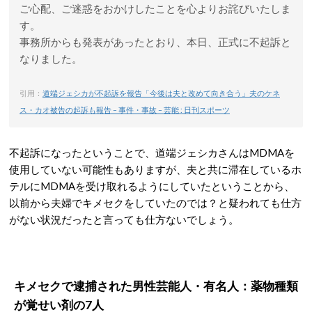
ご心配、ご迷惑をおかけしたことを心よりお詫びいたしま
す。
事務所からも発表があったとおり、本日、正式に不起訴と
なりました。
引用：
道端ジェシカが不起訴を報告「今後は夫と改めて向き合う」夫のケネ
ス・カオ被告の起訴も報告 – 事件・事故 – 芸能 : 日刊スポーツ
不起訴になったということで、道端ジェシカさんはMDMAを
使用していない可能性もありますが、夫と共に滞在しているホ
テルにMDMAを受け取れるようにしていたということから、
以前から夫婦でキメセクをしていたのでは？と疑われても仕方
がない状況だったと言っても仕方ないでしょう。
キメセクで逮捕された男性芸能人・有名人：薬物種類
が覚せい剤の7人