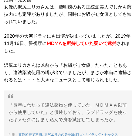
女優の沢尻エリカさんは、透明感のある正統派美人でしかも演
技力にも定評がありましたが、同時にお騒がせ女優としても知
られていました。
2020年の大河ドラマにも出演が決まっていましたが、2019年
11月16日、警視庁に
MDMAを所持していた疑いで逮捕
されま
した。
沢尻エリカさんは以前から「お騒がせ女優」だったこともあ
り、違法薬物使用の噂が出ていましたが、まさか本当に逮捕さ
れるとは・・・と大きなニュースとして報じられました。
「長年にわたって違法薬物を使っていた。ＭＤＭＡも以前
から使用していた」と供述しており、ラブドラッグを使っ
たキメセクにはまり込んで身を滅ぼしてしまったか。
引用：
薬物所持で逮捕…沢尻エリカの身を滅ぼした「ドラッグとセックス」