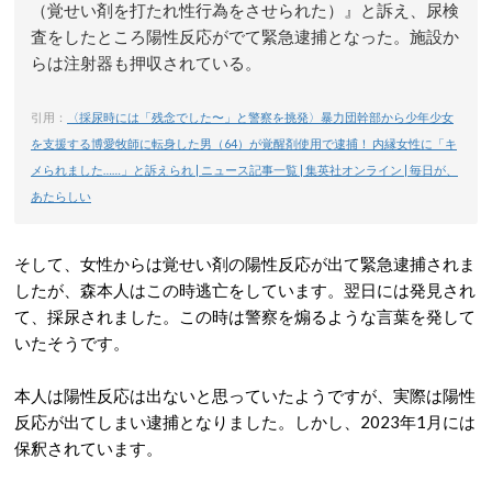
（覚せい剤を打たれ性行為をさせられた）』と訴え、尿検
査をしたところ陽性反応がでて緊急逮捕となった。施設か
らは注射器も押収されている。
引用：
〈採尿時には「残念でした〜」と警察を挑発〉暴力団幹部から少年少女
を支援する博愛牧師に転身した男（64）が覚醒剤使用で逮捕！ 内縁女性に「キ
メられました……」と訴えられ | ニュース記事一覧 | 集英社オンライン | 毎日が、
あたらしい
そして、女性からは覚せい剤の陽性反応が出て緊急逮捕されま
したが、森本人はこの時逃亡をしています。翌日には発見され
て、採尿されました。この時は警察を煽るような言葉を発して
いたそうです。
本人は陽性反応は出ないと思っていたようですが、実際は陽性
反応が出てしまい逮捕となりました。しかし、2023年1月には
保釈されています。