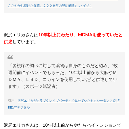
ささやかれ続けた疑惑、２００９年の契約解除も… – イザ！
沢尻エリカさんは
10年以上にわたり、MDMAを使っていたと
供述
しています。
「警視庁の調べに対して薬物は自身のものだと認め、“数
週間前にイベントでもらった。10年以上前から大麻やＭ
ＤＭＡ、ＬＳＤ、コカインを使用していた”と供述してい
ます」（スポーツ紙記者）
引用：
沢尻エリカがクラブやレイヴパーティで見せていたセクシーダンス姿 | F
RIDAYデジタル
沢尻エリカさんは、10年以上前からやたらハイテンションで