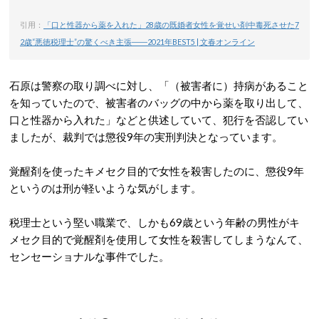
引用：
「口と性器から薬を入れた」28歳の既婚者女性を覚せい剤中毒死させた7
2歳“悪徳税理士”の驚くべき主張――2021年BEST5 | 文春オンライン
石原は警察の取り調べに対し、「（被害者に）持病があること
を知っていたので、被害者のバッグの中から薬を取り出して、
口と性器から入れた」などと供述していて、犯行を否認してい
ましたが、裁判では懲役9年の実刑判決となっています。
覚醒剤を使ったキメセク目的で女性を殺害したのに、懲役9年
というのは刑が軽いような気がします。
税理士という堅い職業で、しかも69歳という年齢の男性がキ
メセク目的で覚醒剤を使用して女性を殺害してしまうなんて、
センセーショナルな事件でした。