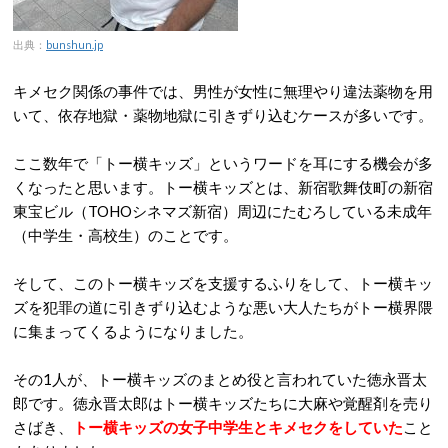
出典：
bunshun.jp
キメセク関係の事件では、男性が女性に無理やり違法薬物を用
いて、依存地獄・薬物地獄に引きずり込むケースが多いです。
ここ数年で「トー横キッズ」というワードを耳にする機会が多
くなったと思います。トー横キッズとは、新宿歌舞伎町の新宿
東宝ビル（TOHOシネマズ新宿）周辺にたむろしている未成年
（中学生・高校生）のことです。
そして、このトー横キッズを支援するふりをして、トー横キッ
ズを犯罪の道に引きずり込むような悪い大人たちがトー横界隈
に集まってくるようになりました。
その1人が、トー横キッズのまとめ役と言われていた徳永晋太
郎です。徳永晋太郎はトー横キッズたちに大麻や覚醒剤を売り
さばき、
トー横キッズの女子中学生とキメセクをしていた
こと