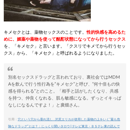
キメセクとは、薬物セックスのことです。
性的快感を高めるた
めに、媚薬や薬物を使って酩酊状態になってから行うセックス
を、「キメセク」と言います。「クスリでキメてから行うセッ
クス」から、「キメセク」と呼ばれるようになりました。
別名セックスドラッグと言われており、裏社会ではMDM
Aを飲んで行う性行為を”キメセク”と呼び、”何十倍もの快
感を得られる”とのこと。「相手と話がしたくなり、共感
を持つ、仲良くなれる、肌も敏感になる。ずっとイキっぱ
なしになるんですよ！」と廣畑さん。
引用：
穴という穴から垂れ流し…沢尻エリカが使用した薬物の上をいく”最も危
険なドラッグ”とは？：じっくり聞いタロウ | テレビ東京・ＢＳテレ東の読んで