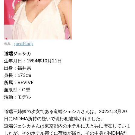
出典：
sponichi.co.jp
道端ジェシカ
生年月日：1984年10月21日
出身：福井県
身長：173cm
所属：REVIVE
血液型：O型
活動：モデル
道端三姉妹の次女である道端ジェシカさんは、2023年3月20
日にMDMA所持の疑いで現行犯逮捕されました。
道端ジェシカさんは東京都内のホテルに夫と共に滞在していま
したが、そのホテル宛てに荷物が届き、その中身がMDMAだ