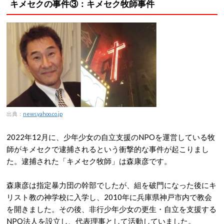
キメセクの事件③：キメセク牧師事件
出典：
news.yahoo.co.jp
2022年12月に、少年少女の自立支援のNPOを運営している牧
師がキメセクで逮捕されるという衝撃的な事件が起こりまし
た。逮捕された「キメセク牧師」は森康彦です。
森康彦は指定暴力団の幹部でしたが、組を破門になった後にキ
リスト教の神学校に入学し、2010年に兵庫県神戸市内で教会
を開きました。その後、非行少年少女の更生・自立を支援する
NPO法人を設立し、代表理事として活動していました。