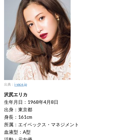
出典：
i-voce.jp
沢尻エリカ
生年月日：1968年4月8日
出身：東京都
身長：161cm
所属：エイベックス・マネジメント
血液型：A型
活動：元女優