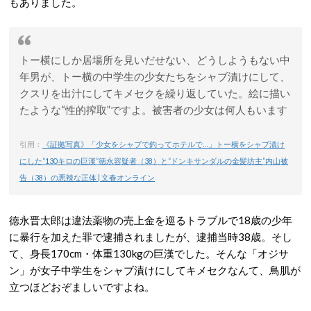
もありました。
トー横にしか居場所を見いだせない、どうしようもない中
年男が、トー横の中学生の少女たちをシャブ漬けにして、
クスリを出汁にしてキメセクを繰り返していた。絵に描い
たような“性的搾取”ですよ。被害者の少女は何人もいます
引用：
《証拠写真》「少女をシャブで釣ってホテルで…」トー横をシャブ漬け
にした“130キロの巨漢”徳永容疑者（38）と“ドンキサンダルの金髪坊主”内山被
告（38）の悪辣な正体 | 文春オンライン
徳永晋太郎は違法薬物の売上金を巡るトラブルで18歳の少年
に暴行を加えた罪で逮捕されましたが、逮捕当時38歳。そし
て、身長170cm・体重130kgの巨漢でした。そんな「オジサ
ン」が女子中学生をシャブ漬けにしてキメセクなんて、鳥肌が
立つほどおぞましいですよね。