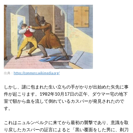
出典：
https://commons.wikimedia.org/
しかし、謎に包まれた生い立ちの手がかりが出始めた矢先に事
件が起こります。1982年10月17日の正午、ダウマー宅の地下
室で額から血を流して倒れているカスパーが発見されたので
す。
これはニュルンベルクに来てから最初の襲撃であり、意識を取
り戻したカスパーの証言によると「黒い覆面をした男に、剃刀