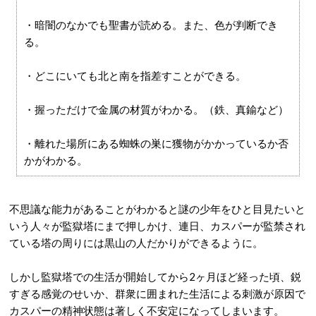
・暗闇のなかでも聖書が読める。また、色が判断でき
る。
・どこにいても北と南を指差すことができる。
・握っただけで金属の材質がわかる。（鉄、真鍮など）
・離れた場所にある蜘蛛の巣に獲物がかかっているか否
かがわかる。
不思議な能力があることがわかると謎の少年をひと目見たいと
いう人々が監獄塔にまで押しかけ、連日、カスパーが監禁され
ている塔の周りには黒山の人だかりができるように。
しかし監獄塔での生活が開始してから2ヶ月ほど経った頃、鋭
すぎる感覚のせいか、群衆に囲まれた生活による刺激が原因で
カスパーの精神状態は著しく不安定になってしまいます。