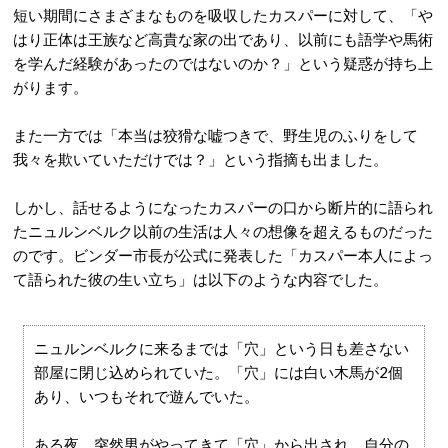
短い期間にさまざまなものを吸収したカスパーに対して、「や
はり正体は王族など高貴な家の出であり、以前にも語学や馬術
を学んだ経験があったのではないのか？」という疑惑が持ち上
がります。
また一方では「本当は狡猾な嘘つきで、野生児のふりをして
我々を欺いていただけでは？」という指摘も出ました。
しかし、話せるようになったカスパーの口から断片的に語られ
たニュルンベルク以前の生活は人々の想像を超えるものだった
のです。ビンダー市長が公式に発表した「カスパー本人によっ
て語られた彼の生い立ち」は以下のような内容でした。
ニュルンベルクに来るまでは「穴」という日も差さない
部屋に閉じ込められていた。「穴」には白い木馬が2個
あり、いつもそれで遊んでいた。
ある夜、突然男がやってきて「穴」から出され、自分の