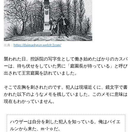
出典：
https://daimaohgun.web.fc2.com/
襲われた日、控訴院の写字生として働き始めたばかりのカスパ
ーは、待ち伏せをしていた男に「庭園長が待っている」と呼び
出されて王宮庭園を訪れていました。
そこで左胸を刺されたのです。犯人は現場近くに、鏡文字で書
かれた以下のようなメモを残していました。このメモに意味は
現在もわかっていません。
ハウザーは自分を刺した犯人を知っている。俺はバイエ
ルンから来た、m･l･o だ。