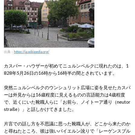
出典：
https://ja.wikipedia.org/
カスパー・ハウザーが初めてニュルンベルクに現れたのは、1
828年5月26日の16時から16時半の間とされています。
突然ニュルンベルクのウンシュリット広場に姿を見せたカスパ
ーは外見からは16歳程度に見えるものの言語能力は4歳程度
で、近くにいた靴職人らに「お前ら、ノイトーア通り（neutor
straße）」と話しかけてきました。
片言での話し方を不思議に思った靴職人が、どこから来たのか
と尋ねたところ、彼は強いバイエルン訛りで「レーゲンスブル