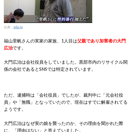
出典：
mbs.jp
福山里帆さんの実家の家族、1人目は
父親であり加害者の大門
広治
です。
大門広治は会社役員をしていました。黒部市内のリサイクル関
係の会社であるとSNSでは特定されています。
ただ、逮捕時は「会社役員」でしたが、裁判中に「元会社役
員」や「無職」となっていたので、現在はすでに解雇されてる
ようです。
大門広治はなぜ実の娘を襲ったのか、その理由を聞かれた際
に、「理由はない」と答えていました。