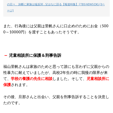
の日々、決断に家族は猛反対…父はなに語る【報道特集】 | TBS NEWS DIG (3ペ
ージ)
また、行為後には父親は里帆さんに口止めのためにお金（500
0～10000円）を渡すこともあったそうです。
児童相談所に保護＆刑事告訴
福山里帆さんは家族のためと思って誰にも言わずに父親からの
性暴力に耐えていましたが、高校2年生の時に我慢の限界が来
て、
学校の養護の先生に相談
しました。そして、
児童相談所に
保護
されます。
その後、旦那さんと出会い、父親を刑事告訴することを決意し
たのです。