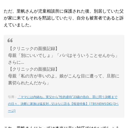
ただ、里帆さんが児童相談所に保護された後、別居していた父
が家に来てもそれを黙認していたり、自分も被害者であると訴
えていました。
【クリニックの面接記録】
母親「別にいいでしょ」「パパはそういうことせんから」
さらに…
【クリニックの面接記録】
母親「私の方が辛いのよ。娘がこんな目に遭って、旦那に
裏切られたんだから」
引用：
「ママには内緒ね」実父から“性的虐待”23歳の告白、罪に問う決断まで
の日々、決断に家族は猛反対…父はなに語る【報道特集】 | TBS NEWS DIG (3ペ
ージ)