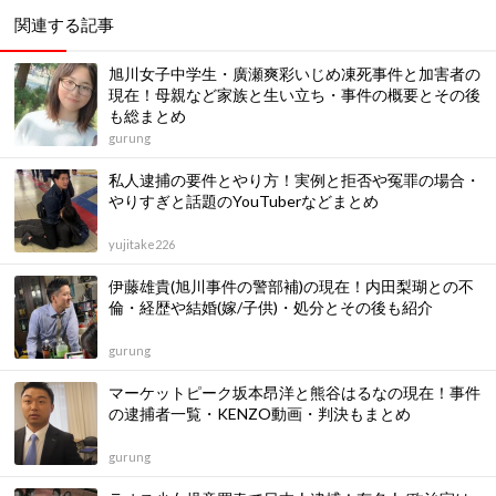
関連する記事
旭川女子中学生・廣瀬爽彩いじめ凍死事件と加害者の
現在！母親など家族と生い立ち・事件の概要とその後
も総まとめ
gurung
私人逮捕の要件とやり方！実例と拒否や冤罪の場合・
やりすぎと話題のYouTuberなどまとめ
yujitake226
伊藤雄貴(旭川事件の警部補)の現在！内田梨瑚との不
倫・経歴や結婚(嫁/子供)・処分とその後も紹介
gurung
マーケットピーク坂本昂洋と熊谷はるなの現在！事件
の逮捕者一覧・KENZO動画・判決もまとめ
gurung