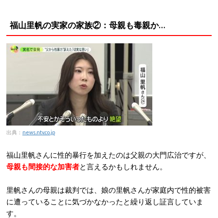
福山里帆の実家の家族②：母親も毒親か…
出典：
news.ntv.co.jp
福山里帆さんに性的暴行を加えたのは父親の大門広治ですが、
母親も間接的な加害者
と言えるかもしれません。
里帆さんの母親は裁判では、娘の里帆さんが家庭内で性的被害
に遭っていることに気づかなかったと繰り返し証言していま
す。