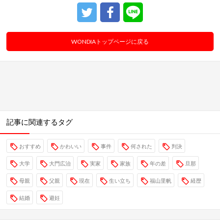
WONDIAトップページに戻る
記事に関連するタグ
おすすめ
かわいい
事件
何された
判決
大学
大門広治
実家
家族
年の差
旦那
母親
父親
現在
生い立ち
福山里帆
経歴
結婚
避妊