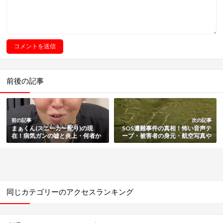
前後の記事
前の記事
次の記事
まぁくん(スニーカー配り)の現
SOS遭難事件の真相！怖い音声テ
在！病気ガンの嘘と炎上・何者か
ープ・被害者の身元・航空写真や
経歴・身長と年齢・過去の経歴も
同僚の証言・2chやなんJの扱いを
紹介
紹介
同じカテゴリーのアクセスランキング