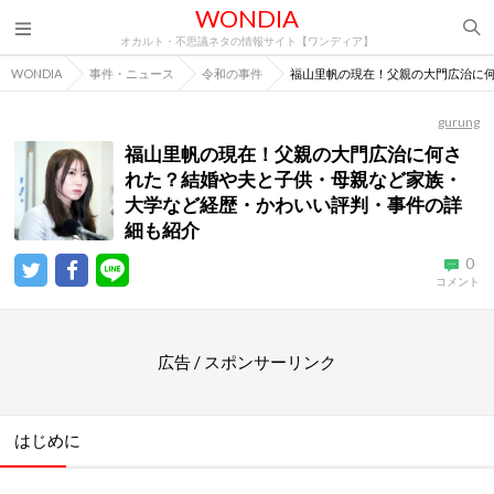
WONDIA
オカルト・不思議ネタの情報サイト【ワンディア】
WONDIA
事件・ニュース
令和の事件
福山里帆の現在！父親の大門広治に
gurung
福山里帆の現在！父親の大門広治に何さ
れた？結婚や夫と子供・母親など家族・
大学など経歴・かわいい評判・事件の詳
細も紹介
0
コメント
広告 / スポンサーリンク
はじめに