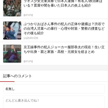
ラオス少女児童買春で日本人逮捕！有名人/政治家は
いる？置屋や闇を暴いた日本人の炎上も紹介
gurung
ぶつかりおばさん事件の犯人の正体や逮捕は？渋谷で
の台湾人児童への暴行・心理や対策・警察の捜査など
その後も紹介
yujitake226
京王線事件の犯人ジョーカー服部恭太の現在！生い立
ちや出身・親と家族・高校・元彼女を総まとめ
gurung
記事へのコメント