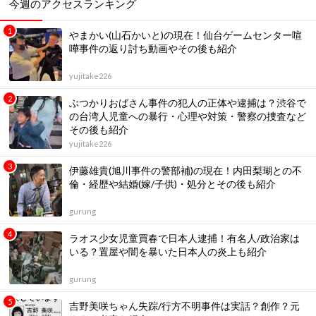
今週のアクセスランキング
やまかい(山石かいと)の現在！仙台ゲームセンター喧
嘩事件の返り討ち動画やその後も紹介
yujitake226
ぶつかりおばさん事件の犯人の正体や逮捕は？渋谷で
の台湾人児童への暴行・心理や対策・警察の捜査など
その後も紹介
yujitake226
伊藤雄貴(旭川事件の警部補)の現在！内田梨瑚との不
倫・経歴や結婚(嫁/子供)・処分とその後も紹介
gurung
ラオス少女児童買春で日本人逮捕！有名人/政治家は
いる？置屋や闇を暴いた日本人の炎上も紹介
gurung
吉野美咲ちゃん失踪/行方不明事件は実話？創作？元