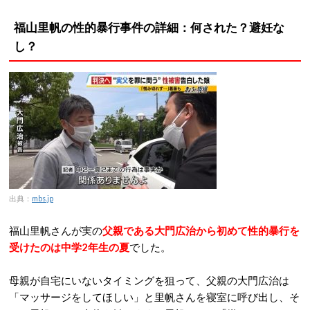
福山里帆の性的暴行事件の詳細：何された？避妊な
し？
出典：
mbs.jp
福山里帆さんが実の
父親である大門広治から初めて性的暴行を
受けたのは中学2年生の夏
でした。
母親が自宅にいないタイミングを狙って、父親の大門広治は
「マッサージをしてほしい」と里帆さんを寝室に呼び出し、そ