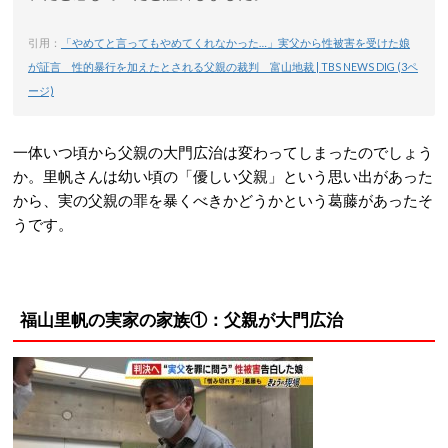
引用：
「やめてと言ってもやめてくれなかった…」実父から性被害を受けた娘
が証言 性的暴行を加えたとされる父親の裁判 富山地裁 | TBS NEWS DIG (3ペ
ージ)
一体いつ頃から父親の大門広治は変わってしまったのでしょう
か。里帆さんは幼い頃の「優しい父親」という思い出があった
から、実の父親の罪を暴くべきかどうかという葛藤があったそ
うです。
福山里帆の実家の家族①：父親が大門広治