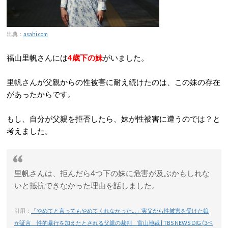
出典：
asahi.com
福山里帆さんには
4歳下の妹
がいました。
里帆さんが父親からの性被害に耐え続けたのは、この妹の存在
があったからです。
もし、自分が父親を拒否したら、妹が性被害に遭うのでは？と
考えました。
里帆さんは、拒んだら4つ下の妹に危害が及ぶかもしれな
いと抵抗できなかった理由を話しました。
引用：
「やめてと言ってもやめてくれなかった…」実父から性被害を受けた娘
が証言 性的暴行を加えたとされる父親の裁判 富山地裁 | TBS NEWS DIG (3ペ