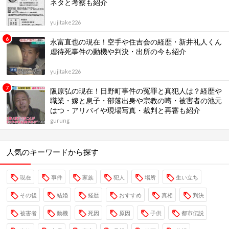
ネタと考察も紹介
yujitake226
永富直也の現在！空手や住吉会の経歴・新井礼人くん
虐待死事件の動機や判決・出所の今も紹介
yujitake226
阪原弘の現在！日野町事件の冤罪と真犯人は？経歴や
職業・嫁と息子・部落出身や宗教の噂・被害者の池元
はつ・アリバイや現場写真・裁判と再審も紹介
gurung
人気のキーワードから探す
現在
事件
家族
犯人
場所
生い立ち
その後
結婚
経歴
おすすめ
真相
判決
被害者
動機
死因
原因
子供
都市伝説