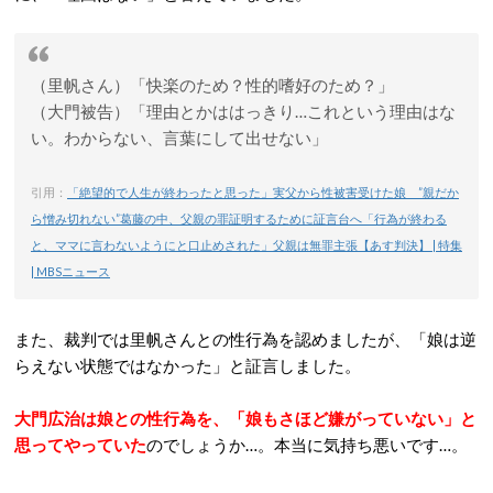
（里帆さん）「快楽のため？性的嗜好のため？」
（大門被告）「理由とかははっきり…これという理由はな
い。わからない、言葉にして出せない」
引用：
「絶望的で人生が終わったと思った」実父から性被害受けた娘 ”親だか
ら憎み切れない”葛藤の中、父親の罪証明するために証言台へ「行為が終わる
と、ママに言わないようにと口止めされた」父親は無罪主張【あす判決】 | 特集
| MBSニュース
また、裁判では里帆さんとの性行為を認めましたが、「娘は逆
らえない状態ではなかった」と証言しました。
大門広治は娘との性行為を、「娘もさほど嫌がっていない」と
思ってやっていた
のでしょうか…。本当に気持ち悪いです…。