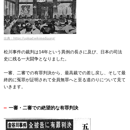
出典：https://upload.wikimedia.org/
松川事件の裁判は14年という異例の長さに及び、
日本の司法
史に残る一大闘争となりました。
一審、二審での有罪判決から、最高裁での差し戻し、そして最
終的に冤罪が証明されて全員無罪へと至る道のりについて見て
いきます。
一審・二審での絶望的な有罪判決