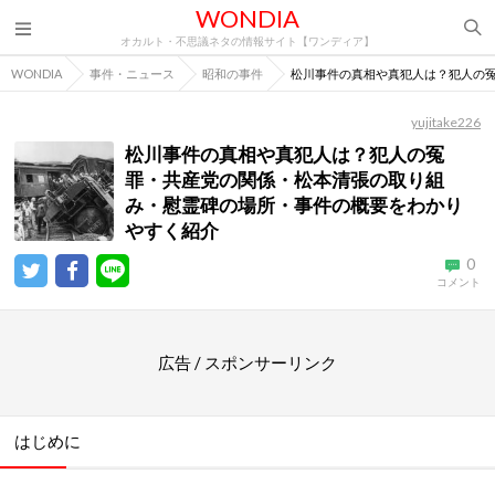
WONDIA
オカルト・不思議ネタの情報サイト【ワンディア】
WONDIA
事件・ニュース
昭和の事件
松川事件の真相や真犯人は？犯人の
yujitake226
松川事件の真相や真犯人は？犯人の冤
罪・共産党の関係・松本清張の取り組
み・慰霊碑の場所・事件の概要をわかり
やすく紹介
0
コメント
広告 / スポンサーリンク
はじめに