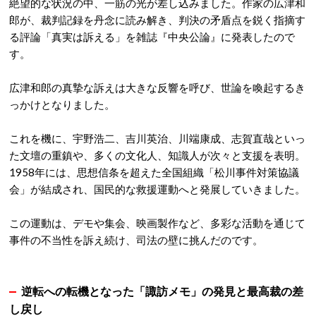
絶望的な状況の中、一筋の光が差し込みました。作家の広津和
郎が、裁判記録を丹念に読み解き、判決の矛盾点を鋭く指摘す
る評論「真実は訴える」を雑誌『中央公論』に発表したので
す。
広津和郎の真摯な訴えは大きな反響を呼び、世論を喚起するき
っかけとなりました。
これを機に、宇野浩二、吉川英治、川端康成、志賀直哉といっ
た文壇の重鎮や、多くの文化人、知識人が次々と支援を表明。
1958年には、思想信条を超えた全国組織「松川事件対策協議
会」が結成され、国民的な救援運動へと発展していきました。
この運動は、デモや集会、映画製作など、多彩な活動を通じて
事件の不当性を訴え続け、司法の壁に挑んだのです。
逆転への転機となった
「諏訪メモ」の発見と最高裁の差
し戻し