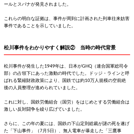
ールとスパナが発見されました。
これらの明白な証拠は、事件が周到に計画された列車往来妨害
事件であることを示していました。
松川事件をわかりやすく解説② 当時の時代背景
松川事件が発生した1949年は、日本がGHQ（連合国軍総司令
部）の占領下にあった激動の時代でした。
ドッジ・ラインと呼
ばれる緊縮財政政策により、国鉄では約10万人規模の空前絶
後の人員整理が進められていました。
これに対し、国鉄労働組合（国労）をはじめとする労働組合は
激しい反対闘争を繰り広げていました。
さらに、この年の夏には、国鉄の下山定則総裁が謎の死を遂げ
た「下山事件」（7月5日）、無人電車が暴走した「三鷹事