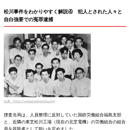
松川事件をわかりやすく解説④ 犯人とされた人々と
自白強要での冤罪逮捕
出典：https://upload.wikimedia.org/
捜査当局は、人員整理に反対していた国鉄労働組合福島支部
と、近隣の東芝松川工場（現在の北芝電機）の労働組合の組合
員を容疑者として狙いを定めました。