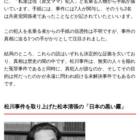
に、「私達は現（原文ママ）犯人」と名乗る人物から手紙が届
いています。
手紙には、事件には7人が関与し、そのうち2名
は共産党関係者であったことなどが記されていたといいます。
この犯人を名乗る者からの手紙の信憑性は不明ですが、事件の
真相に迫る1つの手がかりとして注目されました。
結局のところ、これらの説はいずれも決定的な証拠を欠いてお
り、真相は歴史の闇の中です。松川事件は、無実の人々を陥れ
た冤罪事件であると同時に、真犯人が誰なのか、そしてその目
的は何だったのかが永遠に問われ続ける未解決事件でもあるの
です。
松川事件を取り上げた松本清張の「
日本の黒い霧
」