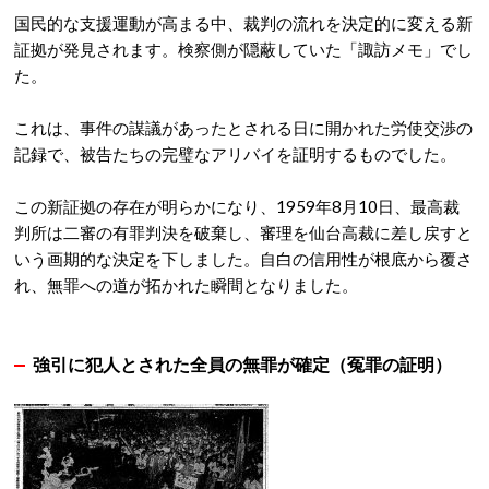
国民的な支援運動が高まる中、裁判の流れを決定的に変える新
証拠が発見されます。検察側が隠蔽していた「諏訪メモ」でし
た。
これは、事件の謀議があったとされる日に開かれた労使交渉の
記録で、被告たちの完璧なアリバイを証明するものでした。
この新証拠の存在が明らかになり、1959年8月10日、最高裁
判所は二審の有罪判決を破棄し、審理を仙台高裁に差し戻すと
いう画期的な決定を下しました。
自白の信用性が根底から覆さ
れ、無罪への道が拓かれた瞬間となりました。
強引に犯人とされた全員の
無罪が確定（冤罪の証明）