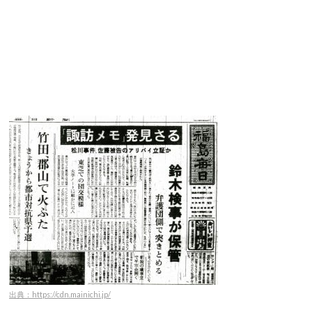
出典：https://cdn.mainichi.jp/