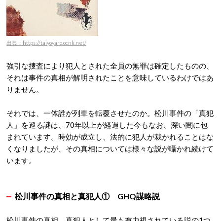
出典：https://taiyoyaro.ocnk.net/
強引な捜査により犯人とされた全員の無罪は確定したものの、
それは事件の真相が解明されたことを意味しているわけではあ
りません。
それでは、一体誰が列車を転覆させたのか。松川事件の「真犯
人」を巡る謎は、70年以上が経過した今もなお、深い闇に包
まれています。時効が成立し、法的に犯人が裁かれることはな
くなりましたが、その真相については様々な説が囁かれ続けて
います。
松川事件の真相と真犯人①
GHQ謀略説
松川事件の真相、真犯人として最も有力視されている説の1つ