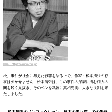
出典：https://oki.ismcdn.jp/
松川事件が社会に与えた影響を語る上で、作家・松本清張の存
在は欠かせません。松本清張は、この事件の深層に潜む権力の
闇を鋭く見抜き、そのペンを武器に真相究明に大きな役割を果
たしました。
松本清張のノンフィクション「日本の黒い霧」での告発