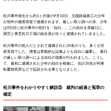
松川事件発生から約1ヶ月後の9月10日、元国鉄線路工の少年
が別件の傷害容疑で逮捕されます。
厳しい取り調べの末、少年
は9日目に松川事件の犯行を「自白」。
この自白を突破口に、
国労と東芝松川工場の組合員が次々と逮捕されていきました。
松川事件の犯人だとされて逮捕された20名のうち、多くが共
産党員でした。
捜査は客観的な証拠よりも自白に偏重し、連日
の厳しい取り調べによる自白の強要が行われました。
こうし
て、最初に逮捕された少年の自白を根拠に、合計20名が列車
転覆致死罪などで起訴される事となりました。
松川事件をわかりやすく解説⑤ 裁判の経過と冤罪の
確定