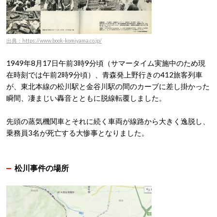
出典：https://www.book-komiyama.co.jp/
1949年8月17日午前3時9分頃（サマータイム実施中のため現
在時刻では午前2時9分頃）、青森発上野行きの412旅客列車
が、東北本線の松川駅と金谷川駅の間のカーブに差し掛かった
瞬間、凄まじい轟音とともに脱線転覆しました。
先頭の蒸気機関車とそれに続く車両が線路から大きく逸脱し、
乗務員3名が死亡する大惨事となりました。
松川事件の場所