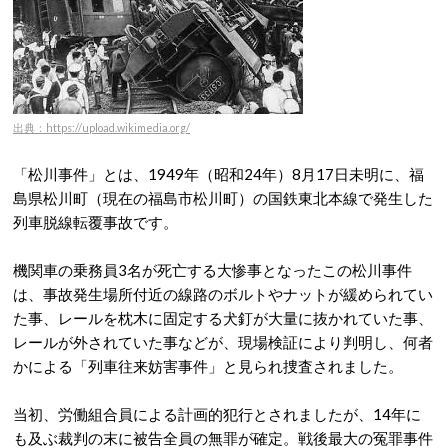
出典：https://upload.wikimedia.org/
「松川事件」とは、
1949年（昭和24年）8月17日未明に、福
島県松川町（現在の福島市松川町）の国鉄東北本線で発生した
列車脱線転覆事故です。
機関車の乗務員3名が死亡する大惨事となったこの
松川事件
は、事故発生場所付近の線路のボルトやナットが緩められてい
た事、レールを枕木に固定する犬釘が大量に抜かれていた事、
レールが外されていた事などが、現場検証により判明し、何者
かによる「列車往来妨害事件」と見られ捜査されました。
当初、
労働組合員による計画的犯行とされましたが、14年に
も及ぶ裁判の末に被告全員の無罪が確定。戦後最大の冤罪事件