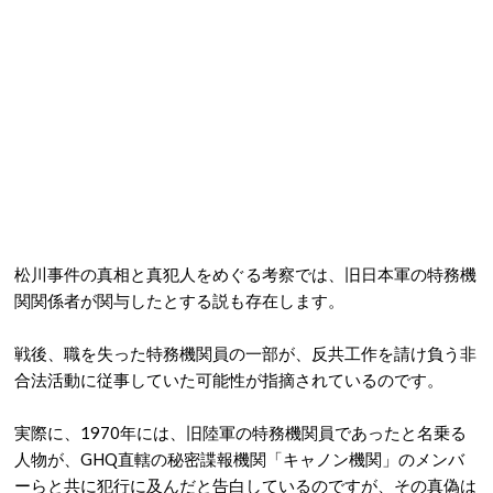
松川事件の真相と真犯人をめぐる考察では、旧日本軍の特務機
関関係者が関与したとする説も存在します。
戦後、職を失った特務機関員の一部が、反共工作を請け負う非
合法活動に従事していた可能性が指摘されているのです。
実際に、1970年には、旧陸軍の特務機関員であったと名乗る
人物が、GHQ直轄の秘密諜報機関「キャノン機関」のメンバ
ーらと共に犯行に及んだと告白しているのですが、その真偽は