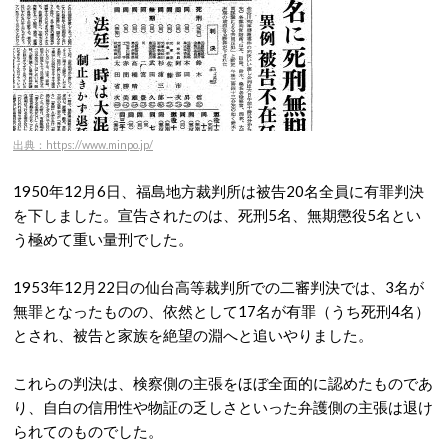
出典：https://www.minpo.jp/
1950年12月6日、福島地方裁判所は被告20名全員に有罪判決
を下しました。宣告されたのは、
死刑5名、無期懲役5名とい
う極めて重い量刑でした。
1953年12月22日の仙台高等裁判所での二審判決では、3名が
無罪となったものの、依然として17名が有罪（うち死刑4名）
とされ、被告と家族を絶望の淵へと追いやりました。
これらの判決は、検察側の主張をほぼ全面的に認めたものであ
り、自白の信用性や物証の乏しさといった弁護側の主張は退け
られてのものでした。