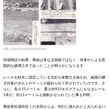
出典：https://m.media-amazon.com/
現場検証の結果、事故は単なる脱線ではなく、何者かによる意
図的な破壊工作であったことが明らかになります。
レールを枕木に固定している犬釘が多数引き抜かれ、線路の継
ぎ目板のボルトやナットが緩められて外されていたのです。
さ
らに、長さ25メートル、重さ約925キログラムにもなるレール
1本が、約13メートルも移動させられていた事も判明。
事故発生場所近くの水田からは、犯行に使われたとみられるバ