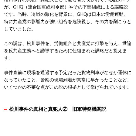
が、GHQ（連合国軍総司令部）やその下部組織による謀略説
です。
当時、冷戦の激化を背景に、GHQは日本の労働運動、
特に共産党の影響力が強い組合を危険視し、その力を削ごうと
していました。
この説は、松川事件を、労働組合と共産党に打撃を与え、世論
を反共産主義へと誘導するために仕組まれた謀略だと捉えま
す。
事件直前に現場を通過する予定だった貨物列車がなぜか運休に
なっていたこと、警察の現場到着が異常に早かったことなど、
いくつかの不審な点がこの説の根拠として挙げられています。
松川事件の真相と真犯人②
旧軍特務機関説