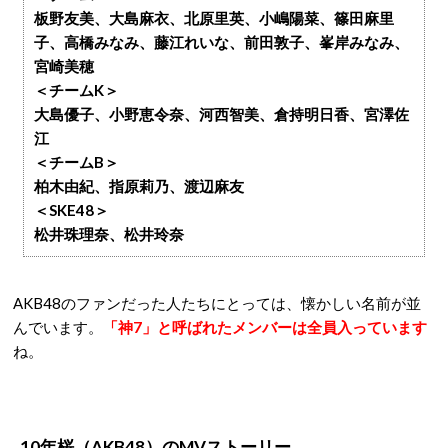
板野友美、大島麻衣、北原里英、小嶋陽菜、篠田麻里
子、高橋みなみ、藤江れいな、前田敦子、峯岸みなみ、
宮崎美穂
＜チームK＞
大島優子、小野恵令奈、河西智美、倉持明日香、宮澤佐
江
＜チームB＞
柏木由紀、指原莉乃、渡辺麻友
＜SKE48＞
松井珠理奈、松井玲奈
AKB48のファンだった人たちにとっては、懐かしい名前が並
んでいます。
「神7」と呼ばれたメンバーは全員入っています
ね。
10年桜（AKB48）のMVストーリー