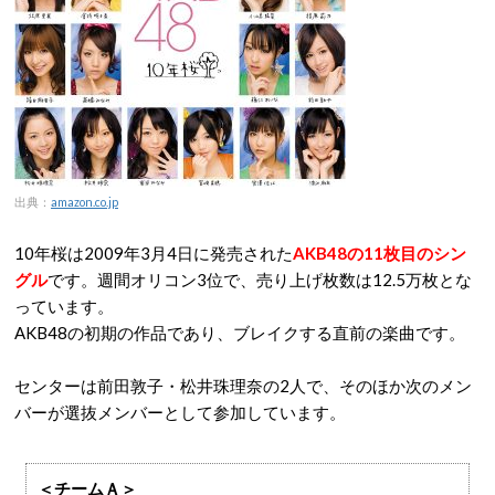
出典：
amazon.co.jp
10年桜は2009年3月4日に発売された
AKB48の11枚目のシン
グル
です。週間オリコン3位で、売り上げ枚数は12.5万枚とな
っています。
AKB48の初期の作品であり、ブレイクする直前の楽曲です。
センターは前田敦子・松井珠理奈の2人で、そのほか次のメン
バーが選抜メンバーとして参加しています。
＜チームＡ＞