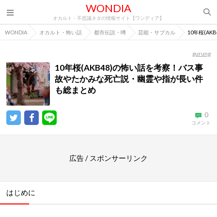
WONDIA
オカルト・不思議ネタの情報サイト【ワンディア】
WONDIA
オカルト・怖い話
都市伝説・噂
芸能・サブカル
10年桜(A
gurung
10年桜(AKB48)の怖い話を考察！バス事
故やたかみな死亡説・幽霊や指が長い件
も総まとめ
0
コメント
広告 / スポンサーリンク
はじめに