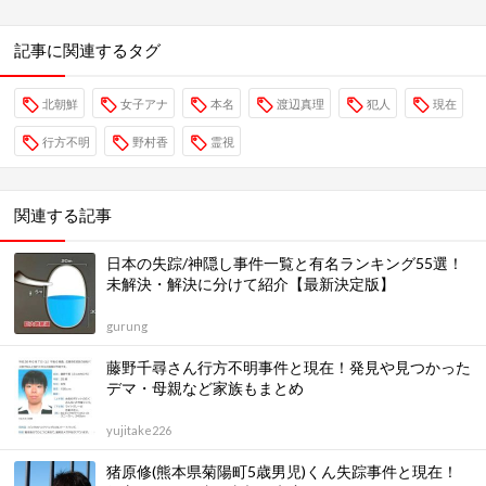
記事に関連するタグ
北朝鮮
女子アナ
本名
渡辺真理
犯人
現在
行方不明
野村香
霊視
関連する記事
日本の失踪/神隠し事件一覧と有名ランキング55選！
未解決・解決に分けて紹介【最新決定版】
gurung
藤野千尋さん行方不明事件と現在！発見や見つかった
デマ・母親など家族もまとめ
yujitake226
猪原修(熊本県菊陽町5歳男児)くん失踪事件と現在！