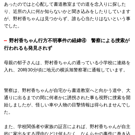
あったのではと心配して書道教室までの道を念入りに探した
り、近所の人に何か知らないかと聞き込みをしたりしています
が、野村香ちゃんは見つからず、誰も心当たりはないという事
でした。
野村香ちゃん行方不明事件の経緯④ 警察による捜索が
行われるも発見されず
母親の郁子さんは、野村香ちゃんの通っている小学校に連絡を
入れ、20時30分頃に地元の横浜旭警察署に通報しています。
警察は、野村香ちゃんが自宅から書道教室へと向かう道中、大
通りに出るまでの間に何者かに誘拐された事も視野に捜索を開
始しましたが、怪しい車や人物の目撃情報は得られませんでし
た。
また、学校関係者や家族の証言によれば、野村香ちゃんが自主
的に家出をする理由などは何もなく、なんらかの事件に巻き込