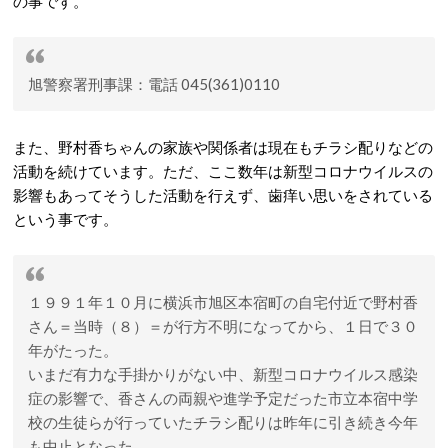
の事です。
旭警察署刑事課：電話 045(361)0110
また、野村香ちゃんの家族や関係者は現在もチラシ配りなどの
活動を続けています。ただ、ここ数年は新型コロナウイルスの
影響もあってそうした活動を行えず、歯痒い思いをされている
という事です。
１９９１年１０月に横浜市旭区本宿町の自宅付近で野村香
さん＝当時（８）＝が行方不明になってから、１日で３０
年がたった。
いまだ有力な手掛かりがない中、新型コロナウイルス感染
症の影響で、香さんの両親や進学予定だった市立本宿中学
校の生徒らが行っていたチラシ配りは昨年に引き続き今年
も中止となった。