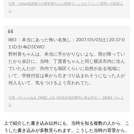
引用：Yahoo!知恵袋での野村香ちゃん誘拐でしょうか？という質問への回答よ
り
883 ：本当にあった怖い名無し：2007/05/05(土) 20:37:0
1 ID:Er4kD5EWO
野村香ちゃんは、本当に手ががりないよな。雨が降ってい
たから余計に。当時、丁度香ちゃんと同じ横浜市内に住ん
でいたんだが、市内でも旭区くらいに自然がある地域に
いて、学校付近は車から引きづり込まれそうになった人が
何人もいて、気をつけるよう言われてた。
引用：5ちゃんねる【神隠しの】3大幼児失踪事件に終止符を！【真相】スレよ
り
上で紹介した書き込み以外にも、当時を知る複数の人から、こ
うした書き込みが多数見られます。こうした当時の背景から、