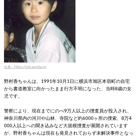
出典：https://stat.ameba.jp/
野村香ちゃんは、1991年10月1日に横浜市旭区本宿町の自宅
から書道教室に向かったまま行方不明になった、当時8歳の女
児です。
警察により、現在までにのべ9万人以上の捜査員が投入され、
神奈川県内の河川や山林、寺院など約6000ヶ所の捜索、8万4
000人以上への聞き込みなど大規模捜査が展開されています
が、野村香ちゃんは現在も発見されておらず未解決事件となっ