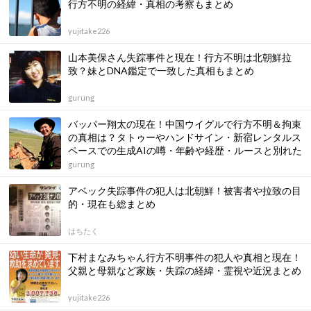
行方不明の経緯・真相の考察もまとめ
yujitake226
山本美保さん失踪事件と現在！行方不明は北朝鮮拉
致？妹とDNA鑑定で一致した真相もまとめ
gurung
バッパー翔太の現在！中国ウイグルで行方不明＆拘束
の真相は？タトゥーやハンドサイン・新宿レンタルス
ペースでの生成AIの噂・年齢や経歴・ルースと別れた
理由もまとめ
gurung
アベック失踪事件の犯人は北朝鮮！被害者や拉致の目
的・現在も総まとめ
はちたく
下村まなみちゃん行方不明事件の犯人や真相と現在！
父親と母親など家族・失踪の経緯・霊視や近況まとめ
yujitake226