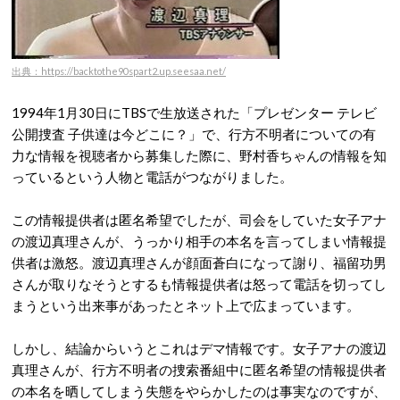
出典：https://backtothe90spart2.up.seesaa.net/
1994年1月30日にTBSで生放送された「プレゼンター テレビ
公開捜査 子供達は今どこに？」で、行方不明者についての有
力な情報を視聴者から募集した際に、野村香ちゃんの情報を知
っているという人物と電話がつながりました。
この情報提供者は匿名希望でしたが、司会をしていた女子アナ
の渡辺真理さんが、うっかり相手の本名を言ってしまい情報提
供者は激怒。渡辺真理さんが顔面蒼白になって謝り、福留功男
さんが取りなそうとするも情報提供者は怒って電話を切ってし
まうという出来事があったとネット上で広まっています。
しかし、結論からいうとこれはデマ情報です。女子アナの渡辺
真理さんが、行方不明者の捜索番組中に匿名希望の情報提供者
の本名を晒してしまう失態をやらかしたのは事実なのですが、