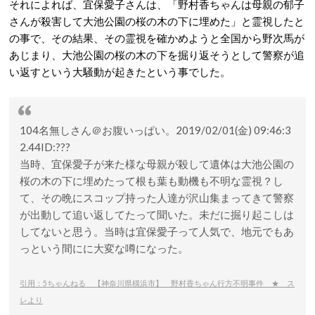
それによれば、宜保愛子さんは、「野村香ちゃんは母親の郁子
さんが殺害して大池公園の桜の木の下に埋めた」と霊視したと
の事で、その結果、その霊視を確かめようと全国から野次馬が
あじまり、大池公園の桜の木の下を掘り返そうとして警察が追
い返すという大騒動が起きたという事でした。
104
名無しさん＠お腹いっぱい。
2019/02/01(金) 09:46:3
2.44
ID:???
当時、宜保愛子が来た様な母親が殺して遺体は大池公園の
桜の木の下に埋めたって根も葉も動機も不明な霊視？し
て、その晩にスコップ持った人達が沢山集まってきて警察
が出動して追い返してたって聞いた。未だに掘り起こしは
してないと思う。当時は宜保愛子って人気で、地元でもあ
っという間にに大変な噂になった。
引用：5ちゃんねる 【神奈川県橫浜市】 野村香ちゃん行方不明事件 ★ ス
レより