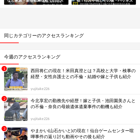
など家族・新宿歌舞伎町でのホス
在！行方不明とその後・ハリネズ
トの噂や発見情報まとめ
ミカフェで目撃の噂など総まとめ
同じカテゴリーのアクセスランキング
今週のアクセスランキング
西田将仁の現在！米田真澄とは？高校と大学・検事の
経歴・女性弁護士との不倫・結婚や嫁と子供も紹介
yujitake226
今北享宏の勤務先や経歴！嫁と子供・池田園美さんと
の不倫・奈良の母娘遺体遺棄事件の動機も紹介
yujitake226
やまかい(山石かいと)の現在！仙台ゲームセンター喧
嘩事件の返り討ち動画やその後も紹介