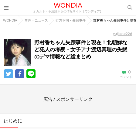
WONDIA
オカルト・不思議ネタの情報サイト【ワンディア】
WONDIA
事件・ニュース
行方不明・失踪事件
野村香ちゃん失踪事件と現
yujitake226
野村香ちゃん失踪事件と現在！北朝鮮な
ど犯人の考察・女子アナ渡辺真理の失態
のデマ情報など総まとめ
0
コメント
広告 / スポンサーリンク
はじめに