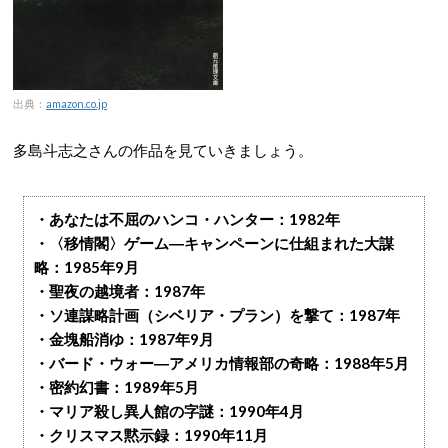
出典：
amazon.co.jp
多島斗志之さんの作品を見ていきましょう。
・あなたは不屈のハンコ・ハンター：1982年
・〈移情閣〉ゲーム―キャンペーンに仕組まれた大謀
略：1985年9月
・聖夜の越境者：1987年
・ソ連謀略計画（シベリア・プラン）を撃て：1987年
・金塊船消ゆ：1987年9月
・バード・ウォー―アメリカ情報部の奇略：1988年5月
・密約幻書：1989年5月
・マリア殺し異人館の字謎：1990年4月
・クリスマス黙示録：1990年11月