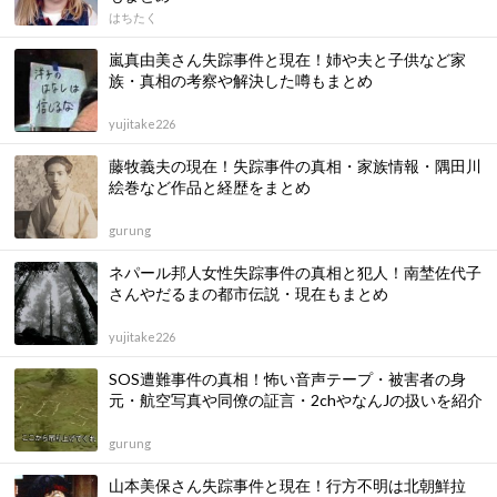
はちたく
嵐真由美さん失踪事件と現在！姉や夫と子供など家
族・真相の考察や解決した噂もまとめ
yujitake226
藤牧義夫の現在！失踪事件の真相・家族情報・隅田川
絵巻など作品と経歴をまとめ
gurung
ネパール邦人女性失踪事件の真相と犯人！南埜佐代子
さんやだるまの都市伝説・現在もまとめ
yujitake226
SOS遭難事件の真相！怖い音声テープ・被害者の身
元・航空写真や同僚の証言・2chやなんJの扱いを紹介
gurung
山本美保さん失踪事件と現在！行方不明は北朝鮮拉