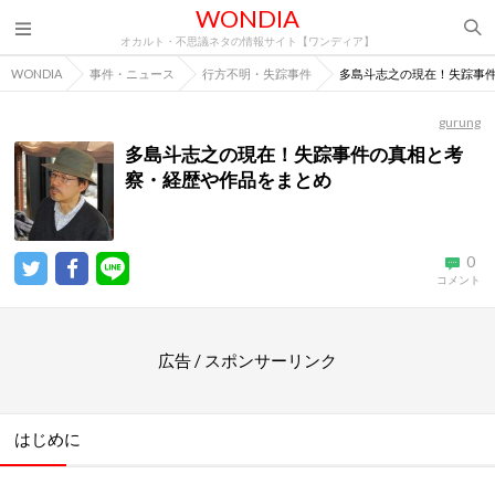
WONDIA
オカルト・不思議ネタの情報サイト【ワンディア】
WONDIA
事件・ニュース
行方不明・失踪事件
多島斗志之の現在！失踪事
gurung
多島斗志之の現在！失踪事件の真相と考
察・経歴や作品をまとめ
0
コメント
広告 / スポンサーリンク
はじめに