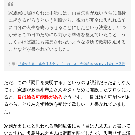
家族宛に届けられた手紙には、両目失明が近いうちに自身
に起きるだろうという判断から、視力が完全に失われる前
に自分の人生を終わらせることにしたという決意と、いつ
か来るこの日のために以前から準備を整えていたこと、う
まくいけば誰にも発見されないような場所で最期を迎える
ことなどが書かれていました。
引用：
『密約幻書』 多島斗志之 ＞ 「このミス」完全読破 No.427: 朴念仁と居候
ただ、この「両目を失明する」というのは誤解だったようなん
です。家族が多島斗志之さんを探すために開設したブログによ
ると、
目は治る可能性がある
そうです。「目は治る可能性があ
るから、とりあえず検診を受けて欲しい」と書かれていまし
た。
家族が出したと思われる新聞広告にも「目は大丈夫」と書いて
いますね。多島斗志之さんは網膜剥離でしたが、失明せずに済