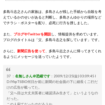
多島斗志之さんの家族は、多島さんが残した手紙から自殺を考
えているかのせいがあると判断し、多島さんゆかりの場所など
でチラシ・ポスターを配り、必死に行方を捜しました。
また、
ブログやTwitterを開設
し、情報提供を求めています。
ブログのタイトルは「父、多島斗志之を探しています」です。
さらに、
新聞広告を使って
、多島斗志之さんに帰ってきてくれ
るようにメッセージを送っていたようです。
37 ：
名無しさん＠恐縮です
：2009/12/25(金) 03:09:45 I
D:lYbpTSBiO何日か前に新聞の社会面の下に細長く二行だ
けの広告が載ってた。
「父へ目は大丈夫医者に確認済み生きて」というようなの
だった。
この人宛てだったのだろうか。