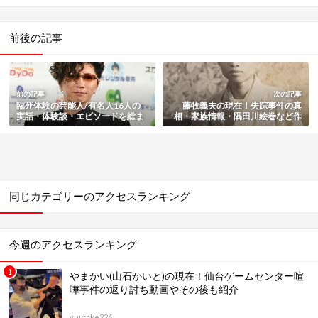
前後の記事
前の記事
次の記事
臨死体験の芸能人/有名人16人の
藤牧義夫の現在！失踪事件の真
実話・体験談・エピソードを総ま
相・家族情報・隅田川絵巻など作
とめ
品と経歴をまとめ
同じカテゴリーのアクセスランキング
今週のアクセスランキング
やまかい(山石かいと)の現在！仙台ゲームセンター喧
嘩事件の返り討ち動画やその後も紹介
yujitake226