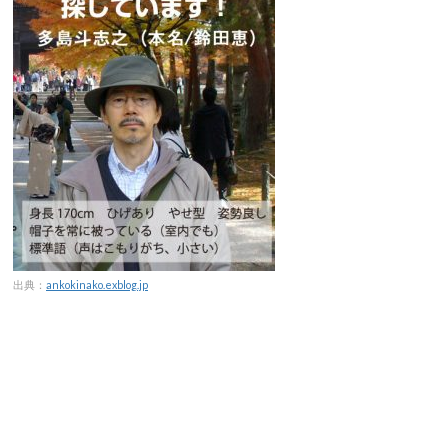
出典：
ankokinako.exblog.jp