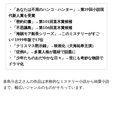
・「あなたは不屈のハンコ・ハンター」→第39回小説現
代新人賞を受賞
・「密約幻書」→第101回直木賞候補
・「不思議島」→第106回直木賞候補
・「海賊モア船長シリーズ」→このミステリーがすご
い! 1999年版で17位
・「クリスマス黙示録」→映画化（天海祐希主演）
・「症例A」→多重人格が題材で話題に
・「少年たちのおだやかな日々」→世にも奇妙な物語で
ドラマ化
多島斗志之さんの作品は本格的なミステリー小説から純愛小説
まで、幅広いジャンルのものがそろっています。