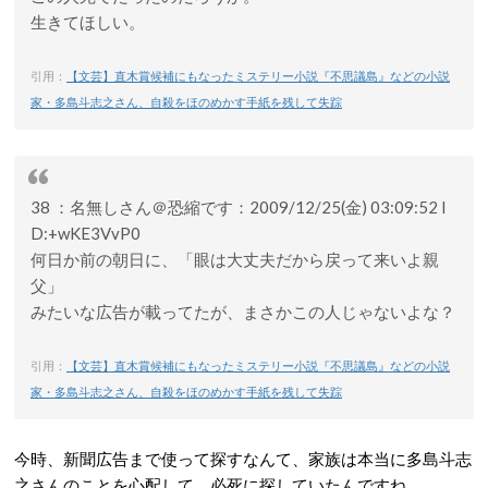
生きてほしい。
引用：
【文芸】直木賞候補にもなったミステリー小説『不思議島』などの小説
家・多島斗志之さん、自殺をほのめかす手紙を残して失踪
38 ：名無しさん＠恐縮です：2009/12/25(金) 03:09:52 I
D:+wKE3VvP0
何日か前の朝日に、「眼は大丈夫だから戻って来いよ親
父」
みたいな広告が載ってたが、まさかこの人じゃないよな？
引用：
【文芸】直木賞候補にもなったミステリー小説『不思議島』などの小説
家・多島斗志之さん、自殺をほのめかす手紙を残して失踪
今時、新聞広告まで使って探すなんて、家族は本当に多島斗志
之さんのことを心配して、必死に探していたんですね。