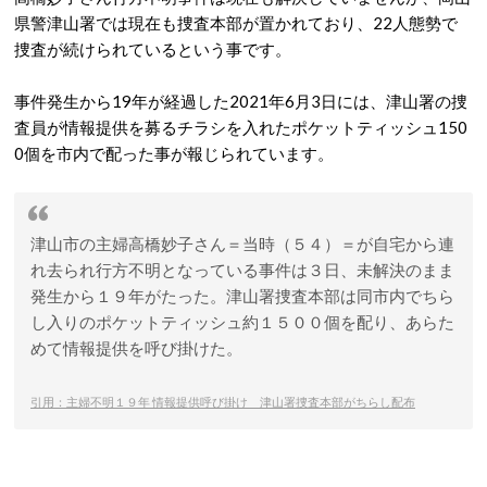
県警津山署では現在も捜査本部が置かれており、22人態勢で
捜査が続けられているという事です。
事件発生から19年が経過した2021年6月3日には、津山署の捜
査員が情報提供を募るチラシを入れたポケットティッシュ150
0個を市内で配った事が報じられています。
津山市の主婦高橋妙子さん＝当時（５４）＝が自宅から連
れ去られ行方不明となっている事件は３日、未解決のまま
発生から１９年がたった。津山署捜査本部は同市内でちら
し入りのポケットティッシュ約１５００個を配り、あらた
めて情報提供を呼び掛けた。
引用：主婦不明１９年 情報提供呼び掛け 津山署捜査本部がちらし配布