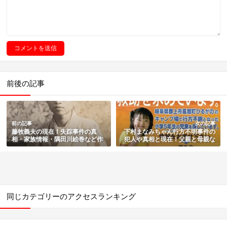
前後の記事
前の記事
次の記事
藤牧義夫の現在！失踪事件の真
下村まなみちゃん行方不明事件の
相・家族情報・隅田川絵巻など作
犯人や真相と現在！父親と母親な
品と経歴をまとめ
ど家族・失踪の経緯・霊視や近況
まとめ
同じカテゴリーのアクセスランキング