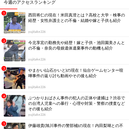
今週のアクセスランキング
西田将仁の現在！米田真澄とは？高校と大学・検事の
経歴・女性弁護士との不倫・結婚や嫁と子供も紹介
yujitake226
今北享宏の勤務先や経歴！嫁と子供・池田園美さんと
の不倫・奈良の母娘遺体遺棄事件の動機も紹介
yujitake226
やまかい(山石かいと)の現在！仙台ゲームセンター喧
嘩事件の返り討ち動画やその後も紹介
yujitake226
ぶつかりおばさん事件の犯人の正体や逮捕は？渋谷で
の台湾人児童への暴行・心理や対策・警察の捜査など
その後も紹介
yujitake226
伊藤雄貴(旭川事件の警部補)の現在！内田梨瑚との不