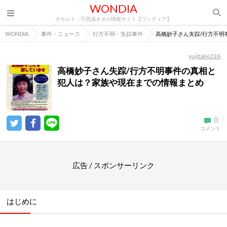
WONDIA
オカルト・不思議ネタの情報サイト【ワンディア】
WONDIA
事件・ニュース
行方不明・失踪事件
高橋妙子さん失踪/行方不明
yujitake226
高橋妙子さん失踪/行方不明事件の真相と
犯人は？家族や現在までの情報まとめ
0
コメント
広告 / スポンサーリンク
はじめに