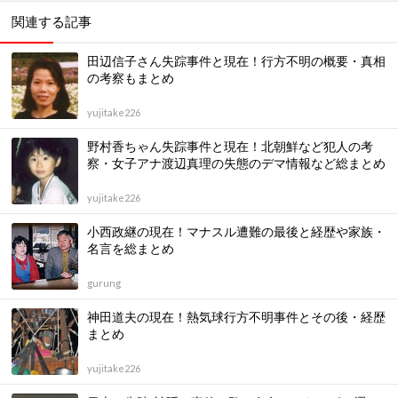
関連する記事
田辺信子さん失踪事件と現在！行方不明の概要・真相
の考察もまとめ
yujitake226
野村香ちゃん失踪事件と現在！北朝鮮など犯人の考
察・女子アナ渡辺真理の失態のデマ情報など総まとめ
yujitake226
小西政継の現在！マナスル遭難の最後と経歴や家族・
名言を総まとめ
gurung
神田道夫の現在！熱気球行方不明事件とその後・経歴
まとめ
yujitake226