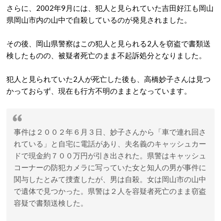
さらに、2002年9月には、犯人と見られていた吉田好江も岡山
県岡山市内の山中で自殺しているのが発見されました。
その後、岡山県警察はこの犯人と見られる2人を窃盗で書類送
検したものの、被疑者死亡のまま不起訴処分となりました。
犯人と見られていた2人が死亡した後も、高橋妙子さんは見つ
かっておらず、現在も行方不明のままとなっています。
事件は２００２年６月３日、妙子さんから「車で連れ回さ
れている」と自宅に電話があり、夫名義のキャッシュカー
ドで現金約７００万円が引き出された。県警はキャッシュ
コーナーの防犯カメラに写っていた女と知人の男が事件に
関与したとみて捜査したが、男は自殺。女は岡山市の山中
で遺体で見つかった。県警は２人を容疑者死亡のまま窃盗
容疑で書類送検した。