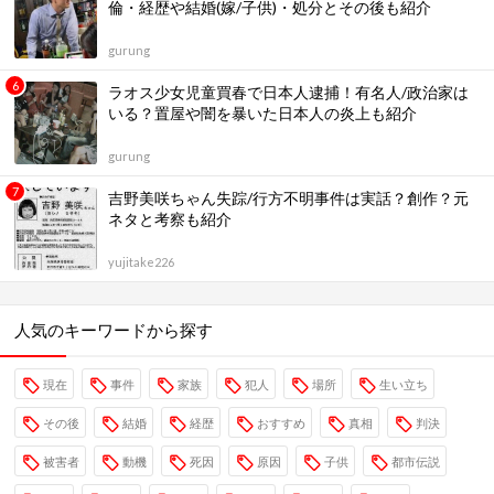
倫・経歴や結婚(嫁/子供)・処分とその後も紹介
gurung
ラオス少女児童買春で日本人逮捕！有名人/政治家は
いる？置屋や闇を暴いた日本人の炎上も紹介
gurung
吉野美咲ちゃん失踪/行方不明事件は実話？創作？元
ネタと考察も紹介
yujitake226
人気のキーワードから探す
現在
事件
家族
犯人
場所
生い立ち
その後
結婚
経歴
おすすめ
真相
判決
被害者
動機
死因
原因
子供
都市伝説