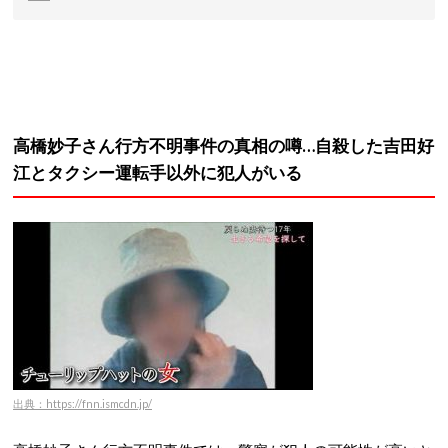
高橋妙子さん行方不明事件の真相の噂…自殺した吉田好
江とタクシー運転手以外に犯人がいる
出典：https://fnn.ismcdn.jp/