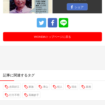
シェア
WONDIAトップページに戻る
記事に関連するタグ
吉田好江
家族
津山
犯人
現在
真相
行方不明
高橋妙子