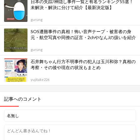
日本の失踪/神隠し事件一覧と有名ランキング55選！
未解決・解決に分けて紹介【最新決定版】
gurung
SOS遭難事件の真相！怖い音声テープ・被害者の身
元・航空写真や同僚の証言・2chやなんJの扱いを紹介
gurung
石井舞ちゃん行方不明事件の犯人は玉川和弥？真相の
考察・その後や現在の状況もまとめ
yujitake226
記事へのコメント