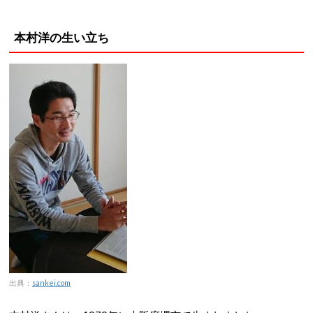
本村洋の生い立ち
出典：
sankei.com