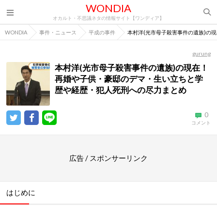
WONDIA
オカルト・不思議ネタの情報サイト【ワンディア】
WONDIA
事件・ニュース
平成の事件
本村洋(光市母子殺害事件の遺族)の
gurung
本村洋(光市母子殺害事件の遺族)の現在！
再婚や子供・豪邸のデマ・生い立ちと学
歴や経歴・犯人死刑への尽力まとめ
0
コメント
広告 / スポンサーリンク
はじめに