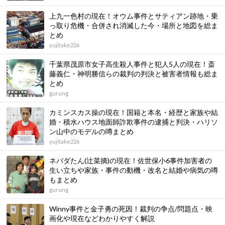
上九一色村の現在！オウム事件とサティアン跡地・乗
っ取り危機・合併され消滅した今・場所と地図を総ま
とめ
yujitake226
千葉県茂原市女子高生殺人事件と犯人5人の現在！斎
藤義仁・神明勝信らの裁判の判決と被害者情報も総ま
とめ
gurung
カミンスカス操の現在！国籍と本名・経歴と家族や結
婚・積水ハウス地面師詐欺事件の逮捕と判決・ハリソ
ン山中のモデルの噂まとめ
yujitake226
ネバダたん(辻菜摘)の現在！佐世保小6事件加害者の
生い立ちや家族・事件の動機・改名と結婚や病気の噂
もまとめ
gurung
Winny事件と金子勇の死因！裁判の争点/問題点・映
画化や現在などわかりやすく解説