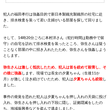
犯人の福田孝行は強姦目的で新日本製鐵光製鐵所の社宅に赴
き、排水検査を装って若い主婦がいる部屋を探して回りまし
た。
そして、14時20分ごろに本村洋さん（犯行時間は勤務中で留
守）の自宅を訪れて排水検査を装ったところ、弥生さんは疑う
ことなく部屋の中に招き入れたたため、弥生さんを強姦しよう
とします。
弥生さんは激しく抵抗したため、犯人は首を絞めて殺害し、そ
の後に強姦
します。現場では長女の夕夏ちゃん（生後11か
月）が激しく泣き続けていたため、犯人は
夕夏ちゃんも絞殺
し
ました。
事件の発覚を恐れた犯人は夕夏ちゃんを押し入れの天袋に投げ
入れ、弥生さんを押し入れの下段に隠し、証拠隠滅をしたの
ち、地域振興券などを盗んで逃走しました。