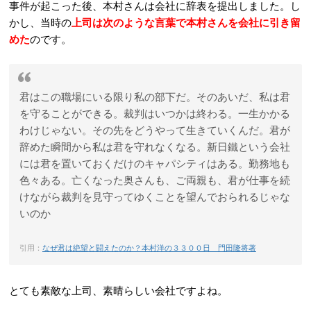
事件が起こった後、本村さんは会社に辞表を提出しました。し
かし、当時の
上司は次のような言葉で本村さんを会社に引き留
めた
のです。
君はこの職場にいる限り私の部下だ。そのあいだ、私は君
を守ることができる。裁判はいつかは終わる。一生かかる
わけじゃない。その先をどうやって生きていくんだ。君が
辞めた瞬間から私は君を守れなくなる。新日鐵という会社
には君を置いておくだけのキャパシティはある。勤務地も
色々ある。亡くなった奥さんも、ご両親も、君が仕事を続
けながら裁判を見守ってゆくことを望んでおられるじゃな
いのか
引用：
なぜ君は絶望と闘えたのか？本村洋の３３００日 門田隆将著
とても素敵な上司、素晴らしい会社ですよね。