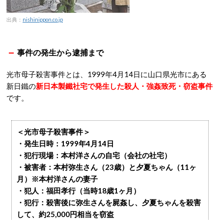
出典：
nishinippon.co.jp
事件の発生から逮捕まで
光市母子殺害事件とは、1999年4月14日に山口県光市にある
新日鐵の
新日本製鐵社宅で発生した殺人・強姦致死・窃盗事件
です。
＜光市母子殺害事件＞
・発生日時：1999年4月14日
・犯行現場：本村洋さんの自宅（会社の社宅）
・被害者：本村弥生さん（23歳）と夕夏ちゃん（11ヶ
月）※本村洋さんの妻子
・犯人：福田孝行（当時18歳1ヶ月）
・犯行：殺害後に弥生さんを屍姦し、夕夏ちゃんを殺害
して、約25,000円相当を窃盗