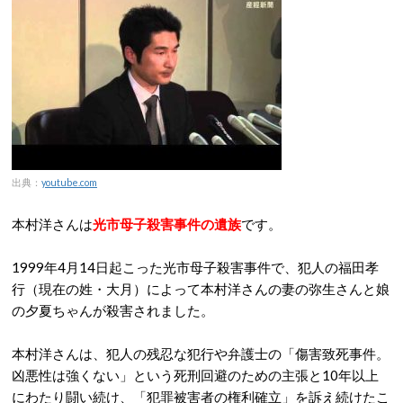
出典：
youtube.com
本村洋さんは
光市母子殺害事件の遺族
です。
1999年4月14日起こった光市母子殺害事件で、犯人の福田孝
行（現在の姓・大月）によって本村洋さんの妻の弥生さんと娘
の夕夏ちゃんが殺害されました。
本村洋さんは、犯人の残忍な犯行や弁護士の「傷害致死事件。
凶悪性は強くない」という死刑回避のための主張と10年以上
にわたり闘い続け、「犯罪被害者の権利確立」を訴え続けたこ