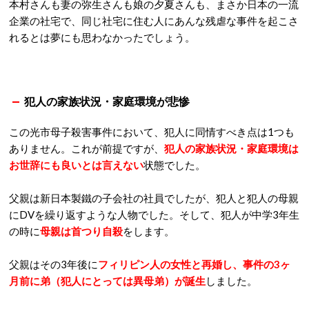
本村さんも妻の弥生さんも娘の夕夏さんも、まさか日本の一流
企業の社宅で、同じ社宅に住む人にあんな残虐な事件を起こさ
れるとは夢にも思わなかったでしょう。
犯人の家族状況・家庭環境が悲惨
この光市母子殺害事件において、犯人に同情すべき点は1つも
ありません。これが前提ですが、
犯人の家族状況・家庭環境は
お世辞にも良いとは言えない
状態でした。
父親は新日本製鐵の子会社の社員でしたが、犯人と犯人の母親
にDVを繰り返すような人物でした。そして、犯人が中学3年生
の時に
母親は首つり自殺
をします。
父親はその3年後に
フィリピン人の女性と再婚し、事件の3ヶ
月前に弟（犯人にとっては異母弟）が誕生
しました。