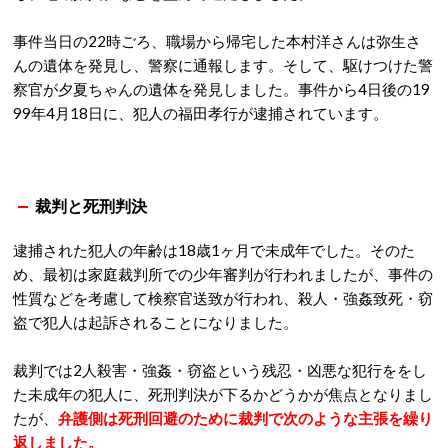
事件当日の22時ごろ、職場から帰宅した本村洋さんは弥生さ
んの遺体を発見し、警察に通報します。そして、駆けつけた警
察官が夕夏ちゃんの遺体を発見しました。事件から4日後の19
99年4月18日に、犯人の福田孝行が逮捕されています。
裁判と死刑判決
逮捕された犯人の年齢は18歳1ヶ月で未成年でした。そのた
め、最初は家庭裁判所での少年審判が行われましたが、事件の
性質などを考慮して検察官送致が行われ、殺人・強姦致死・窃
盗で犯人は起訴されることになりました。
裁判では2人殺害・強姦・窃盗という残忍・凶悪な犯行ををし
た未成年の犯人に、死刑判決が下るかどうかが焦点となりまし
たが、
弁護側は死刑回避のために裁判で次のような主張を繰り
返しました。