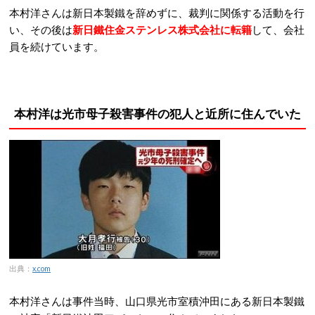
本村洋さんは新日本製鐵を辞めずに、裁判に関係する活動を行
い、その後は
新日鐵住金ステンレス株式会社に転籍
して、会社
員を続けています。
本村洋は光
市母子殺害事件の犯人と近所に住んでいた
出典：
x.com
本村洋さんは事件当時、山口県光市室積沖田にある新日本製鐵