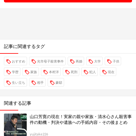
記事に関連するタグ
おすすめ
光市母子殺害事件
再婚
大学
子供
学歴
家族
本村洋
死刑
犯人
現在
生い立ち
相手
豪邸
関連する記事
山口芳寛の現在！実家の親や家族・清水心さん殺害事
件の動機・判決や遺族への手紙内容・その後まとめ
yujitake226