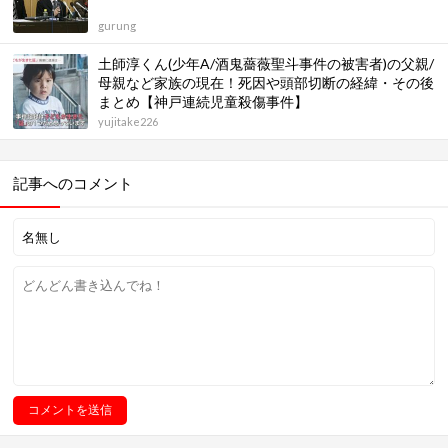
gurung
土師淳くん(少年A/酒鬼薔薇聖斗事件の被害者)の父親/
母親など家族の現在！死因や頭部切断の経緯・その後
まとめ【神戸連続児童殺傷事件】
yujitake226
記事へのコメント