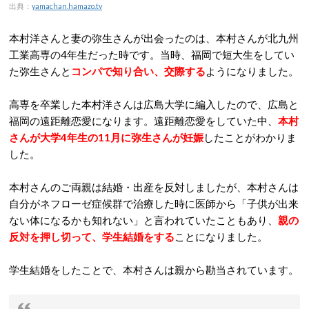
出典：
yamachan.hamazo.tv
本村洋さんと妻の弥生さんが出会ったのは、本村さんが北九州
工業高専の4年生だった時です。当時、福岡で短大生をしてい
た弥生さんと
コンパで知り合い、交際する
ようになりました。
高専を卒業した本村洋さんは広島大学に編入したので、広島と
福岡の遠距離恋愛になります。遠距離恋愛をしていた中、
本村
さんが大学4年生の11月に弥生さんが妊娠
したことがわかりま
した。
本村さんのご両親は結婚・出産を反対しましたが、本村さんは
自分がネフローゼ症候群で治療した時に医師から「子供が出来
ない体になるかも知れない」と言われていたこともあり、
親の
反対を押し切って、学生結婚をする
ことになりました。
学生結婚をしたことで、本村さんは親から勘当されています。