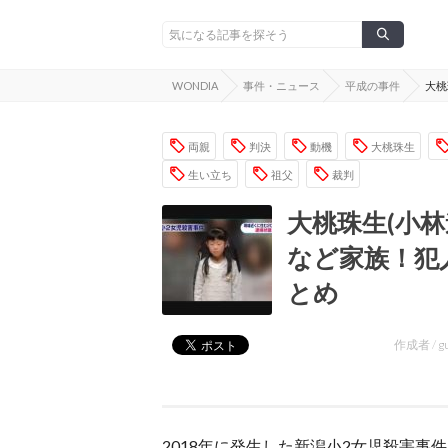
WONDIA
事件・ニュース
平成の事件
大桃
両親
判決
動機
大桃珠生
生い立ち
祖父
裁判
大桃珠生(小林
など家族！犯
とめ
作成者 /
g
2018年に発生した新潟小2女児殺害