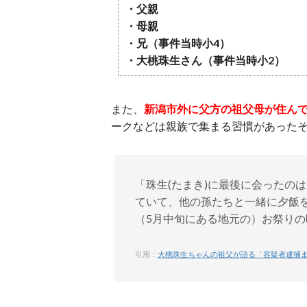
・父親
・母親
・兄（事件当時小4）
・大桃珠生さん（事件当時小2）
また、
新潟市外に父方の祖父母が住ん
ークなどは親族で集まる習慣があった
「珠生(たまき)に最後に会ったの
ていて、他の孫たちと一緒に夕飯
（5月中旬にある地元の）お祭り
引用：
大桃珠生ちゃんの祖父が語る「容疑者逮捕までの“