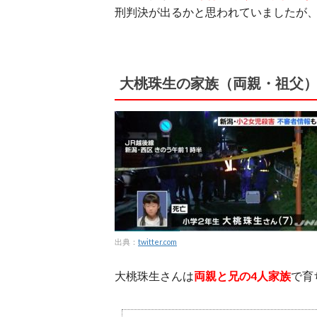
刑判決が出るかと思われていましたが、
大桃珠生の家族（両親・祖父
出典：
twitter.com
大桃珠生さんは
両親と兄の4人家族
で育