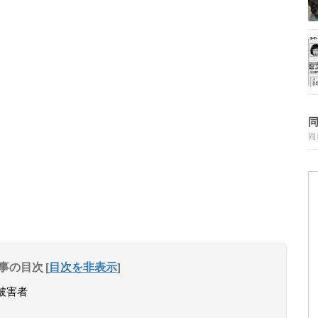
同
事の目次
[
目次を非表示
]
被害者