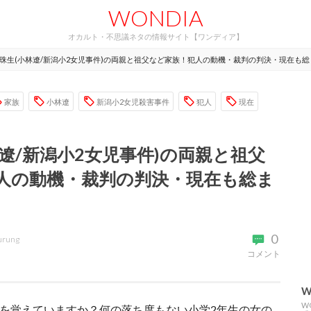
WONDIA
オカルト・不思議ネタの情報サイト【ワンディア】
珠生(小林遼/新潟小2女児事件)の両親と祖父など家族！犯人の動機・裁判の判決・現在も総
家族
小林遼
新潟小2女児殺害事件
犯人
現在
遼/新潟小2女児事件)の両親と祖父
人の動機・裁判の判決・現在も総ま
0
urung
コメント
W
W
事件を覚えていますか？何の落ち度もない小学2年生の女の