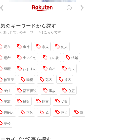
人気のキーワードから探す
く使われているキーワードはこちらです
現在
事件
家族
犯人
場所
生い立ち
その後
結婚
経歴
おすすめ
真相
判決
被害者
動機
死因
原因
子供
都市伝説
事故
心霊
実家
母親
映画
父親
芸能人
正体
嫁
死亡
親
高校
アーカイブで記事を探す