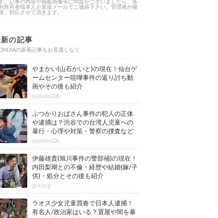
す。記事の内容や掲載画像等に問題がございましたら、各
利所有者様本人が直接メールでご連絡下さい。管理者が確
後、対応させて頂きます。
最新の記事
ONDIAの新着記事もお見逃しなく
やまかい(山石かいと)の現在！仙台ゲ
ームセンター喧嘩事件の返り討ち動
画やその後も紹介
yujitake226
ぶつかりおばさん事件の犯人の正体
や逮捕は？渋谷での台湾人児童への
暴行・心理や対策・警察の捜査など
その後も紹介
yujitake226
伊藤雄貴(旭川事件の警部補)の現在！
内田梨瑚との不倫・経歴や結婚(嫁/子
供)・処分とその後も紹介
gurung
ラオス少女児童買春で日本人逮捕！
有名人/政治家はいる？置屋や闇を暴