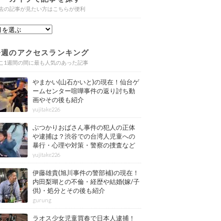
去の記事が見たい方はこちらが便利
今週のアクセスランキング
こ1週間の間に最も人気のあった記事
やまかい(山石かいと)の現在！仙台ゲ
ームセンター喧嘩事件の返り討ち動
画やその後も紹介
yujitake226
ぶつかりおばさん事件の犯人の正体
や逮捕は？渋谷での台湾人児童への
暴行・心理や対策・警察の捜査など
その後も紹介
yujitake226
伊藤雄貴(旭川事件の警部補)の現在！
内田梨瑚との不倫・経歴や結婚(嫁/子
供)・処分とその後も紹介
gurung
ラオス少女児童買春で日本人逮捕！