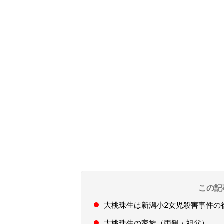
この記
大桃珠生は新潟小2女児殺害事件の
大桃珠生の家族（両親・祖父）