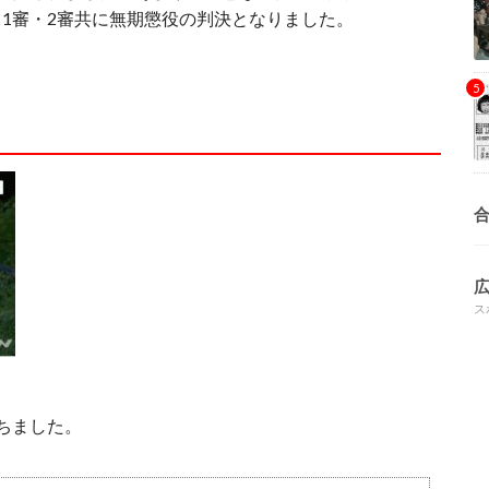
1審・2審共に無期懲役の判決となりました。
）
ス
ちました。