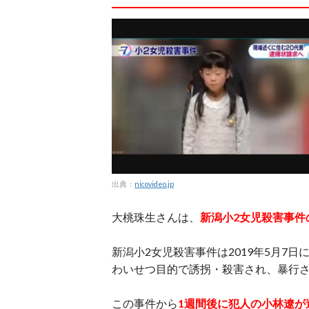
出典：
nicovideo.jp
大桃珠生さんは、
新潟小2女児殺害事件
新潟小2女児殺害事件は2019年5月7
わいせつ目的で誘拐・殺害され、暴行さ
この事件から
1週間後に犯人の小林遼が