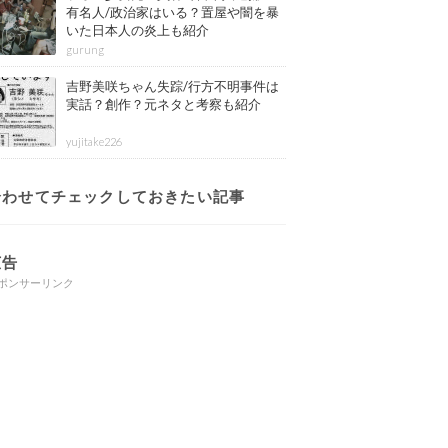
有名人/政治家はいる？置屋や闇を暴
いた日本人の炎上も紹介
gurung
吉野美咲ちゃん失踪/行方不明事件は
実話？創作？元ネタと考察も紹介
yujitake226
合わせてチェックしておきたい記事
広告
ポンサーリンク