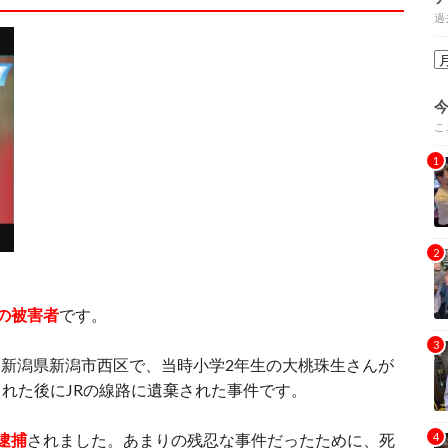
過
こ
の被害者
です。
日に新潟県新潟市西区で、当時小学2年生の大桃珠生さんが
れた後にJRの線路に遺棄された事件です。
逮捕
されました。あまりの残忍な事件だったために、死