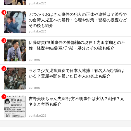
yujitake226
ぶつかりおばさん事件の犯人の正体や逮捕は？渋谷で
の台湾人児童への暴行・心理や対策・警察の捜査など
その後も紹介
yujitake226
伊藤雄貴(旭川事件の警部補)の現在！内田梨瑚との不
倫・経歴や結婚(嫁/子供)・処分とその後も紹介
gurung
ラオス少女児童買春で日本人逮捕！有名人/政治家は
いる？置屋や闇を暴いた日本人の炎上も紹介
gurung
吉野美咲ちゃん失踪/行方不明事件は実話？創作？元
ネタと考察も紹介
yujitake226