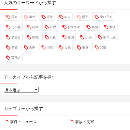
人気のキーワードから探す
現在
事件
家族
犯人
場所
生い立ち
その後
結婚
経歴
おすすめ
真相
判決
被害者
動機
死因
原因
子供
都市伝説
事故
実家
心霊
母親
映画
父親
芸能人
アーカイブから記事を探す
カテゴリーから探す
事件・ニュース
事故・災害