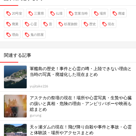
20号室
三重県
仏壇
営業当時
場所
廃墟
廃業
心霊
昔
杉屋旅館
歴史
現在
理由
鬼の部屋
関連する記事
軍艦島の歴史！事件と心霊の噂・上陸できない理由と
当時の写真・廃墟化した現在まとめ
yujitake226
アステカの祭壇の現在！場所や心霊写真・生贄や心臓
の扱いと真相・危険の理由・アンビリバボーや映画も
総まとめ
gurung
天ヶ瀬ダムの現在！飛び降り自殺や事件と事故・心霊
と体験談・場所やアクセスまとめ