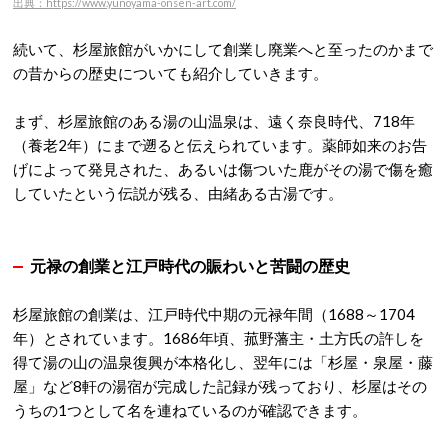
出典：https://www.yunoyama-onsen-art.com/
続いて、杉屋旅館がいかにして創業し廃業へと至ったのかまで
の昔からの歴史についても紹介していきます。
まず、杉屋旅館のある湯の山温泉は、遠く奈良時代、718年
（養老2年）にまで遡ると伝えられています。薬師如来のお告
げによって発見された、あるいは傷ついた鹿がその湯で傷を癒
していたという伝説が残る、由緒ある古湯です。
元禄の創業と江戸時代の賑わいと苦闘の歴史
杉屋旅館の創業は、江戸時代中期の元禄年間（1688～1704
年）とされています。
1686年頃、菰野藩主・土方氏の許しを
得て湯の山の温泉復興が本格化し、翌年には「杉屋・泉屋・藤
屋」など8軒の湯宿が完成した記録が残っており、杉屋はその
うちの1つとして名を連ねているのが確認できます。