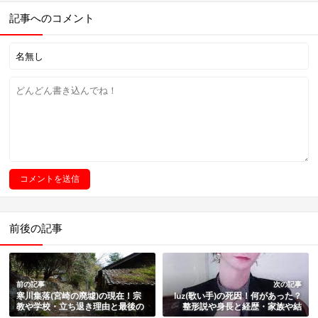
記事へのコメント
前後の記事
前の記事
次の記事
寒川集落(宮崎の廃墟)の現在！宗
luz(歌い手)の死因！何があった？
教や学校・立ち退き理由と最後の
整形説や身長と経歴・家族や結
住人・事件や心霊の噂も紹介
婚・過去の炎上騒動も紹介