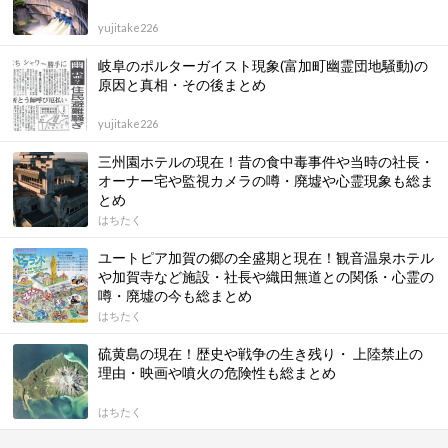
yujitake226
岐阜のポルターガイスト現象(富加町幽霊団地騒動)の
原因と真相・その後まとめ
yujitake226
三州園ホテルの現在！昔の食中毒事件や当時の社長・
オーナー宅や監視カメラの噂・廃墟や心霊現象も総ま
とめ
はちたく
ユートピア加賀の郷の全盛期と現在！観音温泉ホテル
や加賀寺など施設・社長や織田無道との関係・心霊の
噂・廃墟の今も総まとめ
はちたく
硫黄島の現在！歴史や戦争の生き残り・ 上陸禁止の
理由・映画や噴火の危険性も総まとめ
はちたく