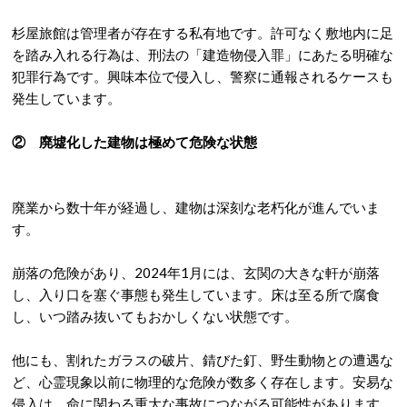
杉屋旅館は管理者が存在する
私有地
です。許可なく敷地内に足
を踏み入れる行為は、
刑法の「建造物侵入罪」にあたる明確な
犯罪行為
です。興味本位で侵入し、警察に通報されるケースも
発生しています。
② 廃墟化した建物は極めて危険な状態
廃業から数十年が経過し、建物は深刻な老朽化が進んでいま
す。
崩落の危険があり、
2024年1月には、玄関の大きな軒が崩落
し、入り口を塞ぐ事態も発生しています。床は至る所で腐食
し、いつ踏み抜いてもおかしくない状態です。
他にも、割れたガラスの破片、錆びた釘、野生動物との遭遇な
ど、心霊現象以前に物理的な危険が数多く存在します。
安易な
侵入は、命に関わる重大な事故につながる可能性があります。