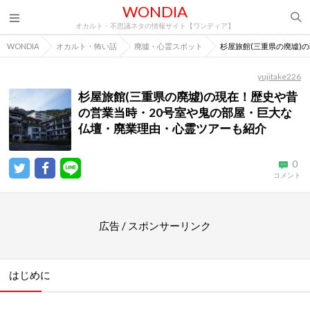
WONDIA
オカルト・不思議ネタの情報サイト【ワンディア】
WONDIA
オカルト・怖い話
廃墟・心霊スポット
杉屋旅館(三重県の廃墟)
yujitake226
杉屋旅館(三重県の廃墟)の現在！歴史や昔
の営業当時・20号室や鬼の部屋・巨大な
仏壇・廃業理由・心霊ツアーも紹介
0
コメント
広告 / スポンサーリンク
はじめに