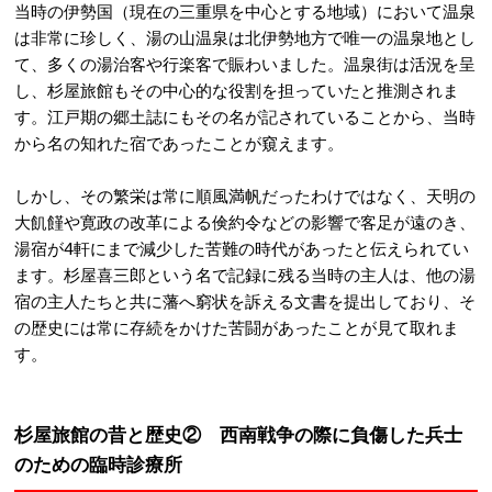
当時の伊勢国（現在の三重県を中心とする地域）において温泉
は非常に珍しく、湯の山温泉は北伊勢地方で唯一の温泉地とし
て、多くの湯治客や行楽客で賑わいました。
温泉街は活況を呈
し、杉屋旅館もその中心的な役割を担っていたと推測されま
す。江戸期の郷土誌にもその名が記されていることから、当時
から名の知れた宿であったことが窺えます。
しかし、その繁栄は常に順風満帆だったわけではなく、天明の
大飢饉や寛政の改革による倹約令などの影響で客足が遠のき、
湯宿が4軒にまで減少した苦難の時代があったと伝えられてい
ます。
杉屋喜三郎という名で記録に残る当時の主人は、他の湯
宿の主人たちと共に藩へ窮状を訴える文書を提出しており、そ
の歴史には常に存続をかけた苦闘があったことが見て取れま
す。
杉屋旅館の昔と歴史② 西南戦争の際に負傷した兵士
のための臨時診療所