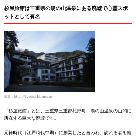
杉屋旅館は三重県の湯の山温泉にある廃墟で心霊スポ
ットとして有名
出典：https://livedoor.blogimg.jp/
「杉屋旅館」とは、三重県三重郡菰野町、湯の山温泉の山間に
所在する巨大な廃墟です。
元禄時代（江戸時代中期）に創業したと言われ、訪れる者を癒