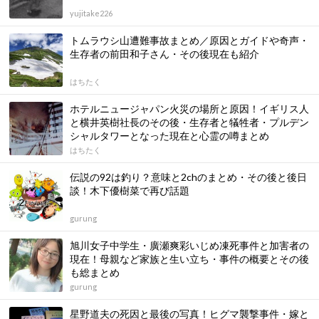
yujitake226
トムラウシ山遭難事故まとめ／原因とガイドや奇声・
生存者の前田和子さん・その後現在も紹介
はちたく
ホテルニュージャパン火災の場所と原因！イギリス人
と横井英樹社長のその後・生存者と犠牲者・プルデン
シャルタワーとなった現在と心霊の噂まとめ
はちたく
伝説の92は釣り？意味と2chのまとめ・その後と後日
談！木下優樹菜で再び話題
gurung
旭川女子中学生・廣瀬爽彩いじめ凍死事件と加害者の
現在！母親など家族と生い立ち・事件の概要とその後
も総まとめ
gurung
星野道夫の死因と最後の写真！ヒグマ襲撃事件・嫁と