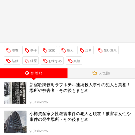
現在
事件
家族
犯人
場所
生い立ち
結婚
経歴
おすすめ
真相
新着順
人気順
新宿歌舞伎町ラブホテル連続殺人事件の犯人と真相！
場所や被害者・その後もまとめ
yujitake226
小樽資産家女性殺害事件の犯人と現在！被害者女性や
事件の発生場所・その後まとめ
yujitake226