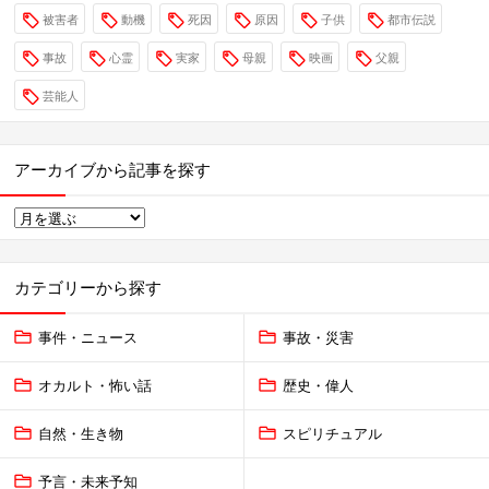
被害者
動機
死因
原因
子供
都市伝説
事故
心霊
実家
母親
映画
父親
芸能人
アーカイブから記事を探す
カテゴリーから探す
事件・ニュース
事故・災害
オカルト・怖い話
歴史・偉人
自然・生き物
スピリチュアル
予言・未来予知