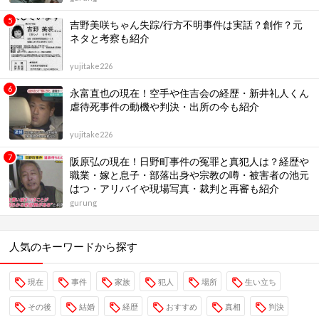
吉野美咲ちゃん失踪/行方不明事件は実話？創作？元
ネタと考察も紹介
yujitake226
永富直也の現在！空手や住吉会の経歴・新井礼人くん
虐待死事件の動機や判決・出所の今も紹介
yujitake226
阪原弘の現在！日野町事件の冤罪と真犯人は？経歴や
職業・嫁と息子・部落出身や宗教の噂・被害者の池元
はつ・アリバイや現場写真・裁判と再審も紹介
gurung
人気のキーワードから探す
現在
事件
家族
犯人
場所
生い立ち
その後
結婚
経歴
おすすめ
真相
判決