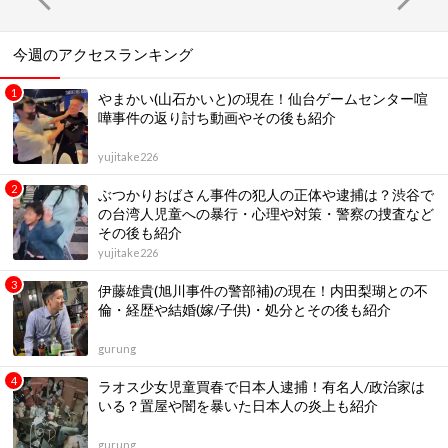
今週のアクセスランキング
やまかい(山石かいと)の現在！仙台ゲームセンター喧
嘩事件の返り討ち動画やその後も紹介
yujitake226
ぶつかりおばさん事件の犯人の正体や逮捕は？渋谷で
の台湾人児童への暴行・心理や対策・警察の捜査など
その後も紹介
yujitake226
伊藤雄貴(旭川事件の警部補)の現在！内田梨瑚との不
倫・経歴や結婚(嫁/子供)・処分とその後も紹介
gurung
ラオス少女児童買春で日本人逮捕！有名人/政治家は
いる？置屋や闇を暴いた日本人の炎上も紹介
gurung