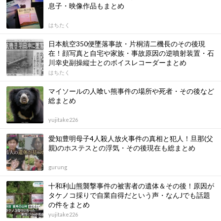
息子・映像作品もまとめ
はちたく
日本航空350便墜落事故・片桐清二機長のその後現
在！顔写真と自宅や家族・事故原因の逆噴射装置・石
川幸史副操縦士とのボイスレコーダーまとめ
はちたく
マイソールの人喰い熊事件の場所や死者・その後など
総まとめ
yujitake226
愛知豊明母子4人殺人放火事件の真相と犯人！旦那(父
親)のホステスとの浮気・その後現在も総まとめ
gurung
十和利山熊襲撃事件の被害者の遺体＆その後！原因が
タケノコ採りで自業自得だという声・なんJでも話題
の件をまとめ
yujitake226