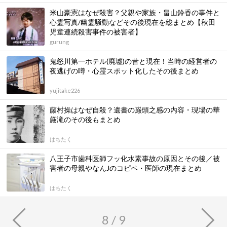
米山豪憲はなぜ殺害？父親や家族・畠山鈴香の事件と
心霊写真/幽霊騒動などその後現在を総まとめ【秋田
児童連続殺害事件の被害者】
gurung
鬼怒川第一ホテル(廃墟)の昔と現在！当時の経営者の
夜逃げの噂・心霊スポット化したその後まとめ
yujitake226
藤村操はなぜ自殺？遺書の巌頭之感の内容・現場の華
厳滝のその後もまとめ
はちたく
八王子市歯科医師フッ化水素事故の原因とその後／被
害者の母親やなんJのコピペ・医師の現在まとめ
はちたく
8 / 9