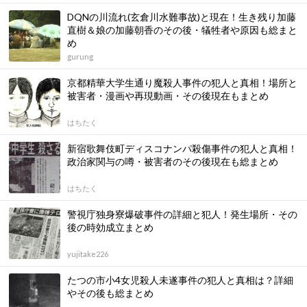
DQNの川流れ(玄倉川水難事故)と現在！生き残り加藤
直樹＆娘の加藤朝香のその後・犠牲者や原因も総まと
め
gurung
京都精華大学生通り魔殺人事件の犯人と真相！場所と
被害者・漫画や再現動画・その後現在もまとめ
はちたく
新宿歌舞伎町ディスコナンパ殺傷事件の犯人と真相！
政治家関与の噂・被害者のその後現在も総まとめ
はちたく
警視庁独身寮爆破事件の詳細と犯人！発生場所・その
後の時効成立まとめ
yujitake226
たつの市小4女児殺人未遂事件の犯人と真相は？詳細
やその後も総まとめ