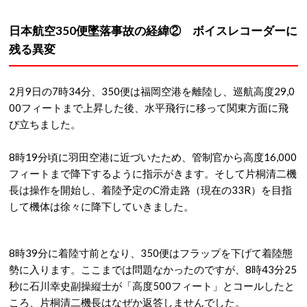
日本航空350便墜落事故の経緯② ボイスレコーダーに
残る異変
2月9日の7時34分、350便は福岡空港を離陸し、巡航高度29,0
00フィートまで上昇した後、水平飛行に移って関東方面に飛
び立ちました。
8時19分頃に羽田空港に近づいたため、管制官から高度16,000
フィートまで降下するように指示がきます。そして片桐清二機
長は操作を開始し、着陸予定のC滑走路（現在の33R）を目指
して機体は徐々に降下していきました。
8時39分に着陸寸前となり、350便はフラップを下げて着陸態
勢に入ります。ここまでは問題なかったのですが、8時43分25
秒に石川幸史副操縦士が「高度500フィート」とコールしたと
ころ、片桐清二機長はなぜか返答しませんでした。