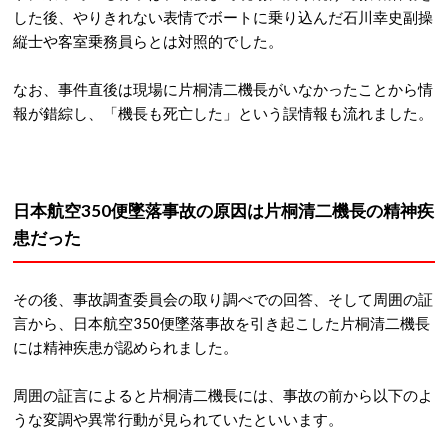
した後、やりきれない表情でボートに乗り込んだ石川幸史副操
縦士や客室乗務員らとは対照的でした。
なお、事件直後は現場に片桐清二機長がいなかったことから情
報が錯綜し、「機長も死亡した」という誤情報も流れました。
日本航空350便墜落事故の原因は片桐清二機長の精神疾
患だった
その後、事故調査委員会の取り調べでの回答、そして周囲の証
言から、日本航空350便墜落事故を引き起こした片桐清二機長
には精神疾患が認められました。
周囲の証言によると片桐清二機長には、事故の前から以下のよ
うな変調や異常行動が見られていたといいます。