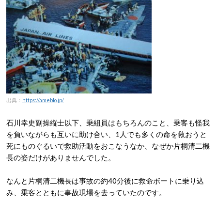
出典：
https://ameblo.jp/
石川幸史副操縦士以下、乗組員はもちろんのこと、乗客も怪我
を負いながらも互いに助け合い、1人でも多くの命を救おうと
死にものぐるいで救助活動をおこなうなか、なぜか片桐清二機
長の姿だけがありませんでした。
なんと片桐清二機長は事故の約40分後に救命ボートに乗り込
み、乗客とともに事故現場を去っていたのです。