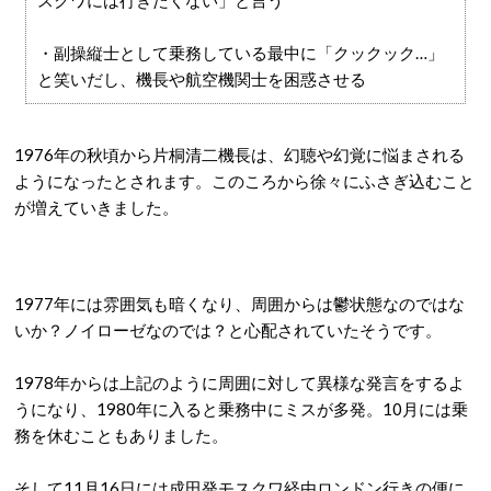
スクワには行きたくない」と言う
・副操縦士として乗務している最中に「クックック…」
と笑いだし、機長や航空機関士を困惑させる
1976年の秋頃から片桐清二機長は、幻聴や幻覚に悩まされる
ようになったとされます。このころから徐々にふさぎ込むこと
が増えていきました。
1977年には雰囲気も暗くなり、周囲からは鬱状態なのではな
いか？ノイローゼなのでは？と心配されていたそうです。
1978年からは上記のように周囲に対して異様な発言をするよ
うになり、1980年に入ると乗務中にミスが多発。10月には乗
務を休むこともありました。
そして11月16日には成田発モスクワ経由ロンドン行きの便に