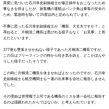
異変に気づいた石川幸史副操縦士が修正操作をおこなったため
事なきを得ましたが、旅客機の運航はバンク角は乗客の安全の
ため、緊急時を除いて35度以内と定められています。
不審に思った石川幸史副操縦士が「機長、大丈夫ですか？」と
尋ねると、片桐清二機長は悪びれる様子もなく「お見事」と答
えたといいます。
377便も墜落させかねない様子であった片桐清二機長ですが、
この日はブリーフィングの時から吐き気を訴え、どこかぼんや
りした様子だったそうです。
この時に片桐清二機長を休ませればよかったのですが、石川幸
史副操縦士も航空機関士も一連の出来事を会社に報告しません
でした。
その理由は管理職で上司である機長のミスを逐一会社に報告す
るのは躊躇われたからではないか、と考えられています。