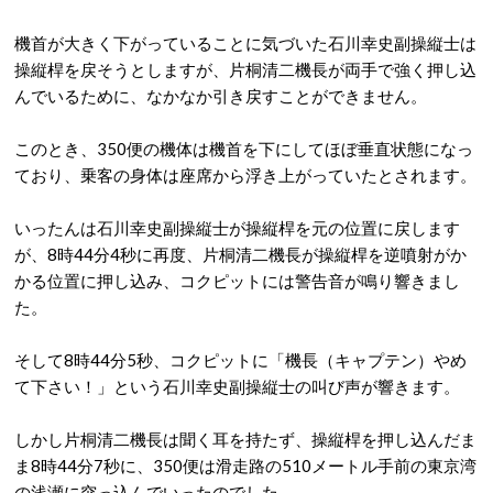
機首が大きく下がっていることに気づいた石川幸史副操縦士は
操縦桿を戻そうとしますが、片桐清二機長が両手で強く押し込
んでいるために、なかなか引き戻すことができません。
このとき、350便の機体は機首を下にしてほぼ垂直状態になっ
ており、乗客の身体は座席から浮き上がっていたとされます。
いったんは石川幸史副操縦士が操縦桿を元の位置に戻します
が、8時44分4秒に再度、片桐清二機長が操縦桿を逆噴射がか
かる位置に押し込み、コクピットには警告音が鳴り響きまし
た。
そして8時44分5秒、コクピットに「機長（キャプテン）やめ
て下さい！」という石川幸史副操縦士の叫び声が響きます。
しかし片桐清二機長は聞く耳を持たず、操縦桿を押し込んだま
ま8時44分7秒に、350便は滑走路の510メートル手前の東京湾
の浅瀬に突っ込んでいったのでした。