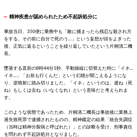
精神疾患が認められたため不起訴処分に
事故当日、350便に乗務中も「敵に捕まったら残忍な殺され方
をする。その前に自分で死のう…」という妄想が頭をよぎった
後、正気に返るということを繰り返していたという片桐清二機
長。
墜落する直前の8時44分1秒、手動操縦に切替えた時に「イネ…
イネ…」「お前も行くんだ」という幻聴が聞こえるようにな
り、逆噴射に踏み切りました。「イネ」というのは、逝ね（死
ね）もしくは去ね（いなくなれ）という意味だと考えられま
す。
このような状態であったため、片桐清二機長は事故後に業務上
過失致死罪で逮捕されたものの、精神鑑定の結果「統合失調症
（当時は精神分裂病と呼ばれた）」との診断を受け、刑事責任
を問われず不起訴処分となりました。