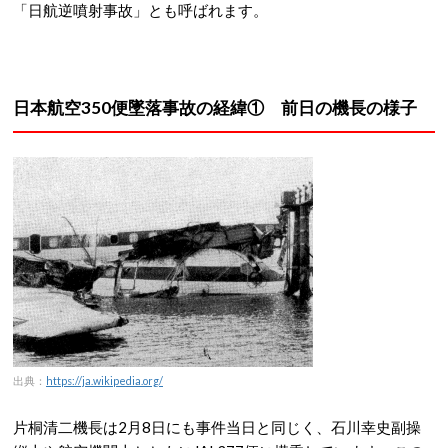
「日航逆噴射事故」とも呼ばれます。
日本航空350便墜落事故の経緯① 前日の機長の様子
出典：
https://ja.wikipedia.org/
片桐清二機長は2月8日にも事件当日と同じく、石川幸史副操