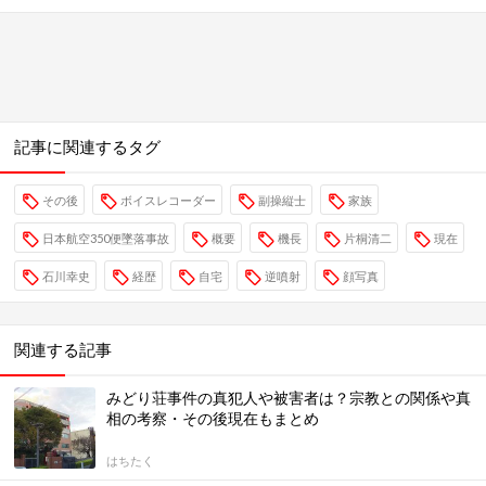
記事に関連するタグ
その後
ボイスレコーダー
副操縦士
家族
日本航空350便墜落事故
概要
機長
片桐清二
現在
石川幸史
経歴
自宅
逆噴射
顔写真
関連する記事
みどり荘事件の真犯人や被害者は？宗教との関係や真
相の考察・その後現在もまとめ
はちたく