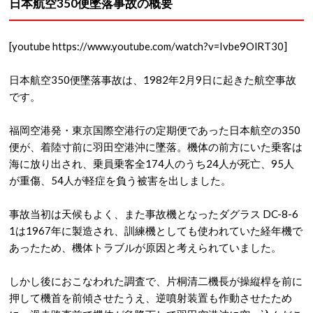
日本航空350便墜落事故の概要
[youtube https://www.youtube.com/watch?v=Ivbe9OlRT30]
日本航空350便墜落事故は、1982年2月9日に起きた航空事故
です。
福岡空港発・東京国際空港行の定期便であった日本航空の350
便が、着陸寸前に羽田空港沖に墜落。機体の前方にいた乗客は
海に放り出され、乗員乗客全174人のうち24人が死亡、95人
が重傷、54人が軽症を負う被害を出しました。
事故当初は天候もよく、また事故機となったダグラス DC-8-6
1は1967年に製造され、訓練機としても使われていた経年機で
あったため、機体トラブルが原因と考えられていました。
しかし後におこなわれた調査で、片桐清二機長が操縦桿を前に
押して機首を前傾させたうえ、逆噴射装置も作動させたため