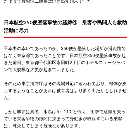
たようで片桐清二機長は泣き出す始末でした。
日本航空350便墜落事故の経緯④ 乗客や民間人も救助
活動に尽力
不幸中の幸いであったのが、350便が墜落した場所が滑走路で
はなく東京湾であったことです。日本航空350便墜落事故が起
きた前日、東京都千代田区永田町2丁目のホテルニュージャパ
ンで大規模な火災が起きていました。
そのため東京消防庁はその現場対応に追われており、機体が炎
上するようなことがあれば被害者はより多く出たかもしれませ
ん。
しかし季節は真冬、水温は5～11℃と低く、衝撃で意識を失っ
ている乗客や物の隙間に挟まって身動きが取れずにいる乗客
は、凍死してしまう危険性があります。