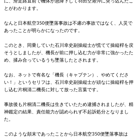
に、滑走路直前で機体が急降下して羽田空港沖に突っ込んだこ
とがわかります。
なんと日本航空350便墜落事故は不慮の事故ではなく、人災で
あったことが明らかになったのです。
このとき、同乗していた石川幸史副操縦士が慌てて操縦桿を戻
そうとしましたが、機長が前に押し込む力が非常に強かったた
め、揉み合っているうち墜落したとされます。
なお、ネットで有名な「機長（キャプテン）、やめてくださ
い！」というセリフは、石川幸史副操縦士が頑なに操縦桿を押
し込む片桐清二機長に対して放った言葉です。
事故後も片桐清二機長は生きていたため逮捕されましたが、精
神鑑定の結果、責任能力が認められず不起訴処分となりまし
た。
このような顛末であったことから日本航空350便墜落事故は