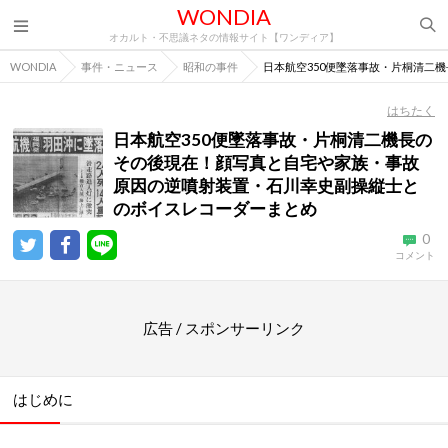
WONDIA
オカルト・不思議ネタの情報サイト【ワンディア】
WONDIA
事件・ニュース
昭和の事件
日本航空350便墜落事故・片桐清二
はちたく
日本航空350便墜落事故・片桐清二機長の
その後現在！顔写真と自宅や家族・事故
原因の逆噴射装置・石川幸史副操縦士と
のボイスレコーダーまとめ
0
コメント
広告 / スポンサーリンク
はじめに