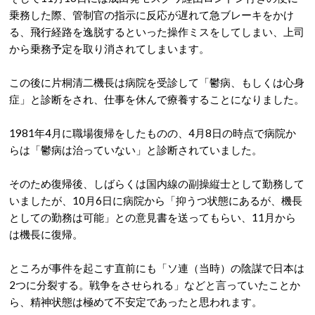
乗務した際、管制官の指示に反応が遅れて急ブレーキをかけ
る、飛行経路を逸脱するといった操作ミスをしてしまい、上司
から乗務予定を取り消されてしまいます。
この後に片桐清二機長は病院を受診して「鬱病、もしくは心身
症」と診断をされ、仕事を休んで療養することになりました。
1981年4月に職場復帰をしたものの、4月8日の時点で病院か
らは「鬱病は治っていない」と診断されていました。
そのため復帰後、しばらくは国内線の副操縦士として勤務して
いましたが、10月6日に病院から「抑うつ状態にあるが、機長
としての勤務は可能」との意見書を送ってもらい、11月から
は機長に復帰。
ところが事件を起こす直前にも「ソ連（当時）の陰謀で日本は
2つに分裂する。戦争をさせられる」などと言っていたことか
ら、精神状態は極めて不安定であったと思われます。