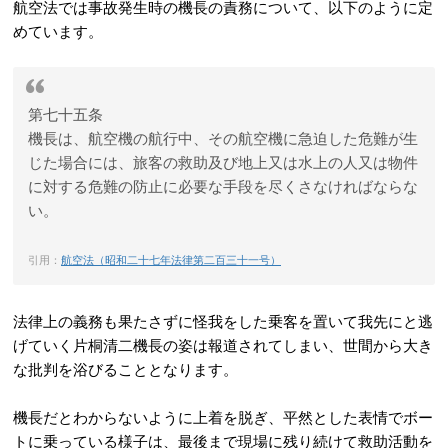
航空法では事故発生時の機長の責務について、以下のように定
めています。
第七十五条
機長は、航空機の航行中、その航空機に急迫した危難が生
じた場合には、旅客の救助及び地上又は水上の人又は物件
に対する危難の防止に必要な手段を尽くさなければならな
い。
引用：
航空法（昭和二十七年法律第二百三十一号）
法律上の義務も果たさずに怪我をした乗客を置いて我先にと逃
げていく片桐清二機長の姿は報道されてしまい、世間から大き
な批判を浴びることとなります。
機長だとわからないように上着を脱ぎ、平然とした表情でボー
トに乗っている様子は、最後まで現場に残り続けて救助活動を