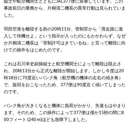
縦士や航空機関士とともにJAL377便に搭乗しています。この
事故前日の乗務から、片桐清二機長の異常行動は見られていま
した。
羽田空港を離陸する前の20時11分、管制官から「滑走路に進
入して待機せよ」という指示が入ったのにもかかわらず、なぜ
か片桐清二機長は「管制許可はきているね」と言って離陸に向
けての操作をはじめたのです。
これは石川幸史副操縦士と航空機関士によって離陸は阻止さ
れ、20時13分から正式な離陸が開始します。しかし今度は20
時18分に70度近いバンク角（航空機の機体の左右の傾き角）
で、旋回をおこなったため、377便は90度近く傾いてしまった
のです。
バンク角が大きくなると機体に負荷がかかり、失速もはやまり
ます。そのため、この操作によって377便は僅か15秒の間に8
00フィート (240 m)ほども急降下しました。