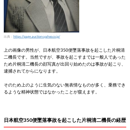
出典：
https://page.auctions.yahoo.co.jp/
上の画像の男性が、日本航空350便墜落事故を起こした片桐清
二機長です。当然ですが、事故を起こすまでは一般人であった
ため片桐清二機長の顔写真が出回り始めたのは事故が起こり、
逮捕されてからになります。
そのため上のように生気のない無表情なものが多く、乗務でき
るような精神状態ではなかったことが窺えます。
日本航空350便墜落事故を起こした片桐清二機長の経歴