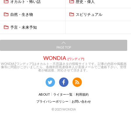
オカルト・怖い話
歴史・偉人
自然・生き物
スピリチュアル
予言・未来予知
PAGE TOP
WONDIA
[ワンディア]
WONDIA [ワンディア]はオカルト・不思議ネタの情報サイトです。記事の内容や掲載画
像等に問題がございましたら、各権利所有者様本人が直接メールでご連絡下さい。管理
者が確認後、対応させて頂きます。
ABOUT
ライター一覧
利用規約
プライバシーポリシー
お問い合わせ
© 2025 WONDIA