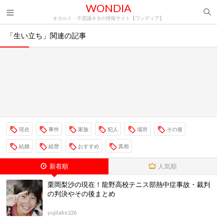
WONDIA
オカルト・不思議ネタの情報サイト【ワンディア】
「生い立ち」関連の記事
現在
事件
家族
犯人
場所
その後
結婚
経歴
おすすめ
真相
新着順
人気順
栗岡梨沙の現在！龍野高校テニス部熱中症事故・裁判
の判決やその後まとめ
yujitake226