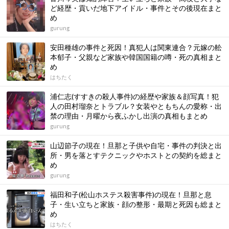
ど経歴・貢いだ地下アイドル・事件とその後現在まと
め
gurung
安田種雄の事件と死因！真犯人は関東連合？元嫁の舩
本郁子・父親など家族や韓国国籍の噂・死の真相まと
め
はちたく
浦仁志(すすきの殺人事件)の経歴や家族＆顔写真！犯
人の田村瑠奈とトラブル？女装やともちんの愛称・出
禁の理由・月曜から夜ふかし出演の真相もまとめ
gurung
山辺節子の現在！旦那と子供や自宅・事件の判決と出
所・男を落とすテクニックやホストとの契約を総まと
め
gurung
福田和子(松山ホステス殺害事件)の現在！旦那と息
子・生い立ちと家族・顔の整形・最期と死因も総まと
め
はちたく