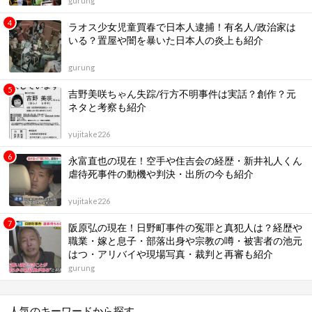
gurung
ラオス少女児童買春で日本人逮捕！有名人/政治家は
いる？置屋や闇を暴いた日本人の炎上も紹介
gurung
吉野美咲ちゃん失踪/行方不明事件は実話？創作？元
ネタと考察も紹介
yujitake226
永富直也の現在！空手や住吉会の経歴・新井礼人くん
虐待死事件の動機や判決・出所の今も紹介
yujitake226
阪原弘の現在！日野町事件の冤罪と真犯人は？経歴や
職業・嫁と息子・部落出身や宗教の噂・被害者の池元
はつ・アリバイや現場写真・裁判と再審も紹介
gurung
人気のキーワードから探す