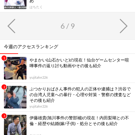
め
はちたく
6 / 9
今週のアクセスランキング
やまかい(山石かいと)の現在！仙台ゲームセンター喧
嘩事件の返り討ち動画やその後も紹介
yujitake226
ぶつかりおばさん事件の犯人の正体や逮捕は？渋谷で
の台湾人児童への暴行・心理や対策・警察の捜査など
その後も紹介
yujitake226
伊藤雄貴(旭川事件の警部補)の現在！内田梨瑚との不
倫・経歴や結婚(嫁/子供)・処分とその後も紹介