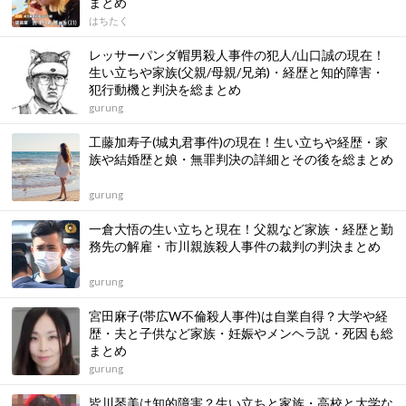
まとめ
はちたく
レッサーパンダ帽男殺人事件の犯人/山口誠の現在！
生い立ちや家族(父親/母親/兄弟)・経歴と知的障害・
犯行動機と判決を総まとめ
gurung
工藤加寿子(城丸君事件)の現在！生い立ちや経歴・家
族や結婚歴と娘・無罪判決の詳細とその後を総まとめ
gurung
一倉大悟の生い立ちと現在！父親など家族・経歴と勤
務先の解雇・市川親族殺人事件の裁判の判決まとめ
gurung
宮田麻子(帯広W不倫殺人事件)は自業自得？大学や経
歴・夫と子供など家族・妊娠やメンヘラ説・死因も総
まとめ
gurung
皆川琴美は知的障害？生い立ちと家族・高校と大学な