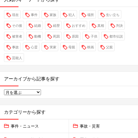
現在
事件
家族
犯人
場所
生い立ち
その後
結婚
経歴
おすすめ
真相
判決
被害者
動機
死因
原因
子供
都市伝説
事故
心霊
実家
母親
映画
父親
芸能人
アーカイブから記事を探す
カテゴリーから探す
事件・ニュース
事故・災害