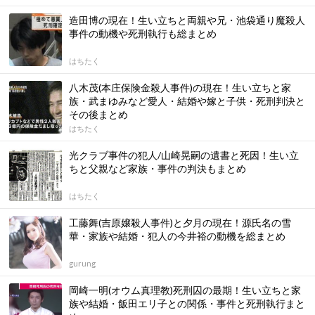
造田博の現在！生い立ちと両親や兄・池袋通り魔殺人
事件の動機や死刑執行も総まとめ
はちたく
八木茂(本庄保険金殺人事件)の現在！生い立ちと家
族・武まゆみなど愛人・結婚や嫁と子供・死刑判決と
その後まとめ
はちたく
光クラブ事件の犯人/山崎晃嗣の遺書と死因！生い立
ちと父親など家族・事件の判決もまとめ
はちたく
工藤舞(吉原嬢殺人事件)と夕月の現在！源氏名の雪
華・家族や結婚・犯人の今井裕の動機を総まとめ
gurung
岡崎一明(オウム真理教)死刑囚の最期！生い立ちと家
族や結婚・飯田エリ子との関係・事件と死刑執行まと