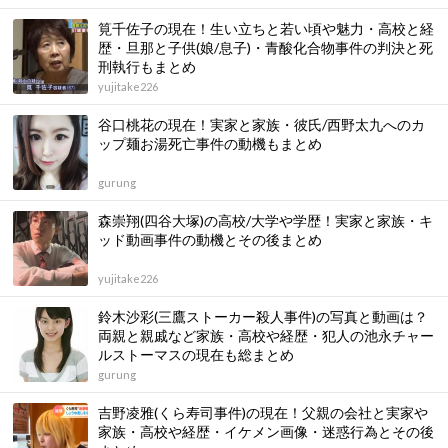
筧千佐子の現在！生い立ちと若い頃や魅力・高校と経
歴・旦那と子供(娘/息子)・青酸化合物事件の判決と死
刑執行もまとめ
yujitake226
谷口桃花の現在！実家と家族・彼氏/西野太九へのカ
ップ麺お湯死亡事件の動機もまとめ
gurung
森崇翔(四谷大塚)の高校/大学や学歴！実家と家族・キ
ッド動画事件の動機とその後まとめ
yujitake226
鈴木沙彩(三鷹ストーカー殺人事件)の写真と動画は？
両親と親戚など家族・高校や経歴・犯人の池永チャー
ルストーマスの現在も総まとめ
gurung
吉野凌雅(くら寿司事件)の現在！父親の会社と実家や
家族・高校や経歴・イケメン画像・迷惑行為とその後