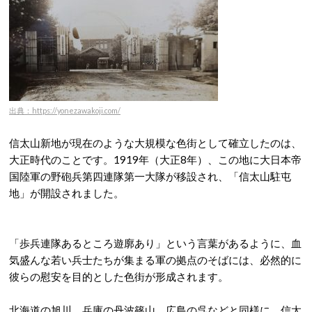
出典：https://yonezawakoji.com/
信太山新地が現在のような大規模な色街として確立したのは、
大正時代のことです。
1919年（大正8年）、この地に大日本帝
国陸軍の野砲兵第四連隊第一大隊が移設され、「信太山駐屯
地」が開設されました
。
「歩兵連隊あるところ遊廓あり」という言葉があるように、血
気盛んな若い兵士たちが集まる軍の拠点のそばには、必然的に
彼らの慰安を目的とした色街が形成されます
。
北海道の旭川、兵庫の丹波篠山、広島の呉などと同様に、信太