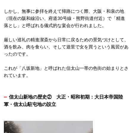
しかし、無事に参拝を終えて帰路につく際、大阪・和泉の地
（現在の阪和線沿い、府道30号線・熊野街道付近）で「精進
落とし」と呼ばれる儀式的な宴会が行われました
。
厳しい巡礼の精進潔斎から日常に戻るための景気づけとして、
酒を飲み、肉を食らい、そして遊里で女を買うという風習があ
ったのです
。
これが「八坂新地」と呼ばれた信太山一帯の色街の始まりとさ
れています
。
信太山新地の歴史②
大正・昭和初期：大日本帝国陸
軍・信太山駐屯地の設立