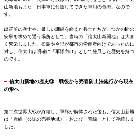
山新地もまた「日本軍に付随してできた軍用の色街」なので
す
。
出征前の兵士や、厳しい訓練を終えた兵士たちが、つかの間の
安寧を求めて通う場所として、当時の「信太山新開地」は大き
く繁栄しました
。松島や今里が都市の労働者向けであったのに
対し、信太山は明確に「軍隊向け」として発展した歴史を持つ
のです
。
信太山新地の歴史③
戦後から売春防
止法施行から現在
の形へ
第二次世界大戦が終結し、軍隊が解体された後も、信太山新地
は「赤線（公認の売春地域）」および「青線」として存続しま
した
。