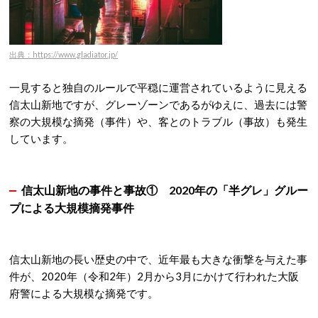
出典：https://www.gladiator.jp/
一見すると独自のルールで平穏に運営されているように見える
信太山新地ですが、グレーゾーンであるがゆえに、過去には警
察の大規模な摘発（事件）や、客とのトラブル（事故）も発生
しています。
信太山新地の事件と事故① 2020年の「半グレ」グルー
プによる大規模摘発事件
信太山新地の長い歴史の中で、近年最も大きな衝撃を与えた事
件が、2020年（令和2年）2月から3月にかけて行われた大阪
府警による大規模な摘発です
。