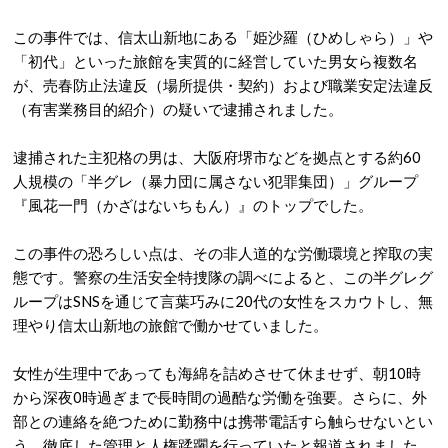
この事件では、信太山新地にある「姫沙羅（ひめしゃら）」や
「初代」といった旅館を実質的に経営していた男女ら複数名
が、売春防止法違反（場所提供・契約）および職業安定法違反
（有害業務目的紹介）の疑いで逮捕されました
。
逮捕された主犯格の男は、大阪府堺市などを拠点とする約60
人規模の「半グレ（暴力団に属さない犯罪集団）」グループ
『風花一門（かざはないちもん）』のトップでした
。
この事件の恐ろしい点は、その非人道的な労働環境と搾取の実
態です
。警察の生活安全特捜隊の調べによると、この半グレグ
ループはSNSを通じて言葉巧みに20代の女性をスカウトし、無
理やり信太山新地の旅館で働かせていました
。
女性が生理中であっても海綿を詰めさせて休ませず、朝10時
から深夜0時過ぎまで長時間の過酷な労働を強要
。さらに、外
部との連絡を絶つために勤務中は携帯電話すら触らせないとい
う、徹底した管理と人権蹂躙を行っていたと報道されました
。