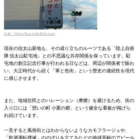
出典：https://live.staticflickr.com/
現在の信太山新地も、その成り立ちのルーツである「陸上自衛
隊 信太山駐屯地」との不思議な共存関係を保っています
。駐
屯地の創立記念行事が行われる日などは、周辺が関係者で賑わ
い、大正時代から続く「軍と色街」という歴史の連続性を現代
に感じさせます
。
また、地域住民とのハレーション（摩擦）を避けるため、街の
入り口には「憩いの町 小栗の郷」という健全な看板が掲げら
れ続けています
。
一見すると風俗街とはわからないようなカモフラージュや、
「飲酒運転撲滅」ののぼりを立てるなどの地域貢献のアピール