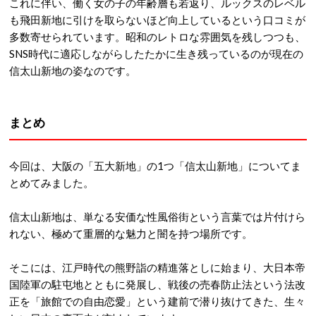
これに伴い、働く女の子の年齢層も若返り、ルックスのレベル
も飛田新地に引けを取らないほど向上しているという口コミが
多数寄せられています
。昭和のレトロな雰囲気を残しつつも、
SNS時代に適応しながらしたたかに生き残っているのが現在の
信太山新地の姿なのです。
まとめ
今回は、大阪の
「五大新地」の1つ「信太山新地」についてま
とめてみました。
信太山新地は、単なる安価な性風俗街という言葉では片付けら
れない、極めて重層的な魅力と闇を持つ場所です。
そこには、江戸時代の熊野詣の精進落としに始まり
、大日本帝
国陸軍の駐屯地とともに発展し
、戦後の売春防止法という法改
正を「旅館での自由恋愛」という建前で潜り抜けてきた、生々