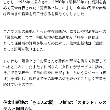
しかし、1956年に公布され、1958年（昭和33年）に罰則を含
めて完全施行された「売春防止法」により、全国の遊廓や赤線
は表向きの営業を終了せざるを得なくなりました
。
ここで大阪の新地がとった生存戦略が、飲食店や宿泊施設への
「業態転換」です
。飛田新地や松島新地が「料亭（飲食店）」
として保健所の許可を取ったのに対し、信太山新地は「旅館」
として許可を取りました
。
すなわち、建前上は「お客さんが旅館の部屋を借りて休憩して
いるところに、たまたま仲居さん（女性）がサービスに訪れ、
そこで意気投合して自由恋愛に発展する」というロジック（後
述）を採用し、現在までその歴史の灯を絶やすことなく営業を
続けているのです
。
信太山新地の「ちょんの間」…独自の「スタンド」シス
テムと利用方法