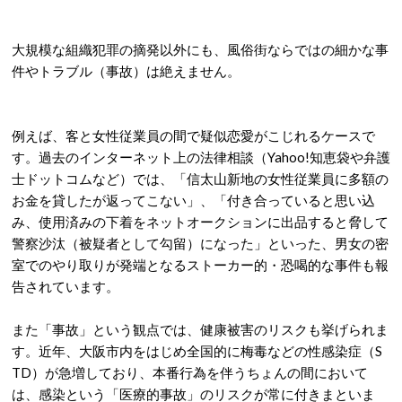
大規模な組織犯罪の摘発以外にも、風俗街ならではの細かな事
件やトラブル（事故）は絶えません。
例えば、客と女性従業員の間で疑似恋愛がこじれるケースで
す。過去のインターネット上の法律相談（Yahoo!知恵袋や弁護
士ドットコムなど）では、「信太山新地の女性従業員に多額の
お金を貸したが返ってこない」、「付き合っていると思い込
み、使用済みの下着をネットオークションに出品すると脅して
警察沙汰（被疑者として勾留）になった」といった、男女の密
室でのやり取りが発端となるストーカー的・恐喝的な事件も報
告されています
。
また「事故」という観点では、健康被害のリスクも挙げられま
す。近年、大阪市内をはじめ全国的に梅毒などの性感染症（S
TD）が急増しており、本番行為を伴うちょんの間において
は、感染という「医療的事故」のリスクが常に付きまといま