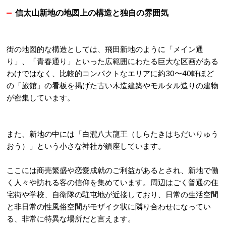
信太山新地の地図上の構造と独自の雰囲気
街の地図的な構造としては、飛田新地のように「メイン通
り」、「青春通り」といった広範囲にわたる巨大な区画がある
わけではなく、比較的コンパクトなエリアに約30〜40軒ほど
の「旅館」の看板を掲げた古い木造建築やモルタル造りの建物
が密集しています。
また、新地の中には「白瀧八大龍王（しらたきはちだいりゅう
おう）」という小さな神社が鎮座しています。
ここには商売繁盛や恋愛成就のご利益があるとされ、新地で働
く人々や訪れる客の信仰を集めています。周辺はごく普通の住
宅街や学校、自衛隊の駐屯地が近接しており、日常の生活空間
と非日常の性風俗空間がモザイク状に隣り合わせになってい
る、非常に特異な場所だと言えます。