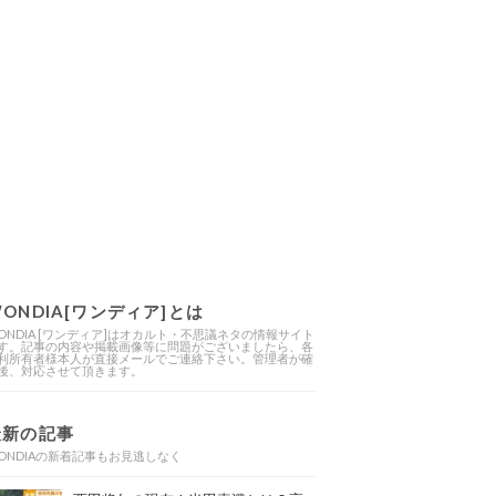
ONDIA[ワンディア]とは
ONDIA [ワンディア]はオカルト・不思議ネタの情報サイト
す。記事の内容や掲載画像等に問題がございましたら、各
利所有者様本人が直接メールでご連絡下さい。管理者が確
後、対応させて頂きます。
最新の記事
ONDIAの新着記事もお見逃しなく