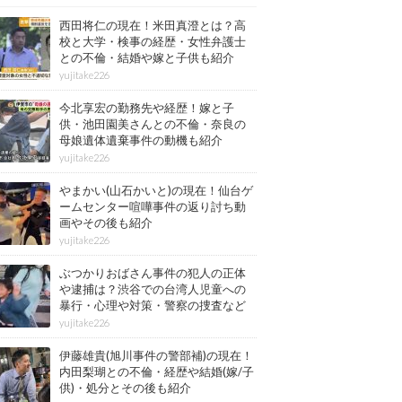
西田将仁の現在！米田真澄とは？高
校と大学・検事の経歴・女性弁護士
との不倫・結婚や嫁と子供も紹介
yujitake226
今北享宏の勤務先や経歴！嫁と子
供・池田園美さんとの不倫・奈良の
母娘遺体遺棄事件の動機も紹介
yujitake226
やまかい(山石かいと)の現在！仙台ゲ
ームセンター喧嘩事件の返り討ち動
画やその後も紹介
yujitake226
ぶつかりおばさん事件の犯人の正体
や逮捕は？渋谷での台湾人児童への
暴行・心理や対策・警察の捜査など
その後も紹介
yujitake226
伊藤雄貴(旭川事件の警部補)の現在！
内田梨瑚との不倫・経歴や結婚(嫁/子
供)・処分とその後も紹介