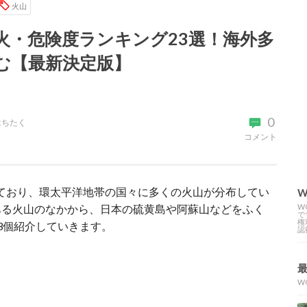
火山
火・危険度ランキング23選！海外多
む【最新決定版】
0
はちたく
コメント
されており、環太平洋地帯の国々に多くの火山が分布してい
W
ある火山のなかから、日本の硫黄島や阿蘇山などをふく
W
で
権
3個紹介していきます。
認
W