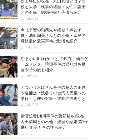
西田将仁の現在！米田真澄とは？高
校と大学・検事の経歴・女性弁護士
との不倫・結婚や嫁と子供も紹介
yujitake226
今北享宏の勤務先や経歴！嫁と子
供・池田園美さんとの不倫・奈良の
母娘遺体遺棄事件の動機も紹介
yujitake226
やまかい(山石かいと)の現在！仙台ゲ
ームセンター喧嘩事件の返り討ち動
画やその後も紹介
yujitake226
ぶつかりおばさん事件の犯人の正体
や逮捕は？渋谷での台湾人児童への
暴行・心理や対策・警察の捜査など
その後も紹介
yujitake226
伊藤雄貴(旭川事件の警部補)の現在！
内田梨瑚との不倫・経歴や結婚(嫁/子
供)・処分とその後も紹介
gurung