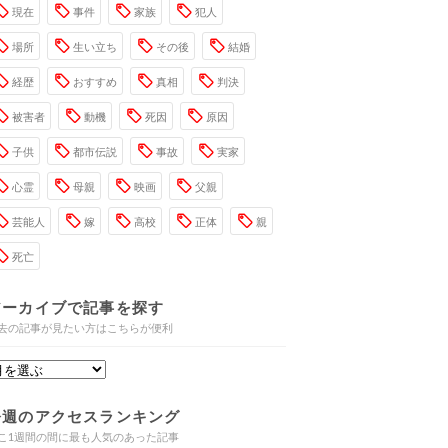
現在
事件
家族
犯人
場所
生い立ち
その後
結婚
経歴
おすすめ
真相
判決
被害者
動機
死因
原因
子供
都市伝説
事故
実家
心霊
母親
映画
父親
芸能人
嫁
高校
正体
親
死亡
アーカイブで記事を探す
去の記事が見たい方はこちらが便利
今週のアクセスランキング
こ1週間の間に最も人気のあった記事