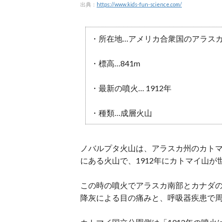
出典：
https://www.kids-fun-science.com/
・所在地…アメリカ合衆国のアラス
・標高…841m
・最新の噴火…
1912年
・種類…成層火山
ノバルプタ火山は、アラスカ州のカト
にある火山で、1912年にカトマイ山
この時の噴火でアラスカ南部とカナダ
降灰による目の痛みと、呼吸器疾患で