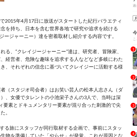
過
で2015年4月17日に放送がスタートした紀行バラエティ
信念を持ち、日本を含む世界各地で研究や追求を続ける
イジージャーニー）達を密着取材し紹介する内容です。
こ
れる、“クレイジージャーニー”達は、研究者、冒険家、
家、経営者、危険な趣味を追求する人などなど多岐にわた
赴き、それぞれの信念に基づいてクレイジーに活動する様
演者（スタジオ司会者）はお笑い芸人の松本人志さん（ダ
）、女優でタレントの小池栄子さんの3人で、当時は深
ィ要素とドキュメンタリー要素が混り合った刺激的で尖
した。
捕獲する旅にスタッフが同行取材する企画で、事前にスタッ
の生物を準備していた「やらせ」が発覚。これが原因とな