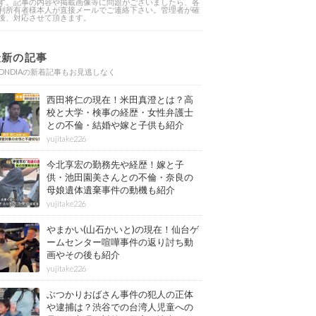
す。記事の内容や掲載画像等に問題がございましたら、各
利所有者様本人が直接メールでご連絡下さい。管理者が確
後、対応させて頂きます。
最新の記事
ONDIAの新着記事もお見逃しなく
西田将仁の現在！米田真澄とは？高
校と大学・検事の経歴・女性弁護士
との不倫・結婚や嫁と子供も紹介
yujitake226
今北享宏の勤務先や経歴！嫁と子
供・池田園美さんとの不倫・奈良の
母娘遺体遺棄事件の動機も紹介
yujitake226
やまかい(山石かいと)の現在！仙台ゲ
ームセンター喧嘩事件の返り討ち動
画やその後も紹介
yujitake226
ぶつかりおばさん事件の犯人の正体
や逮捕は？渋谷での台湾人児童への