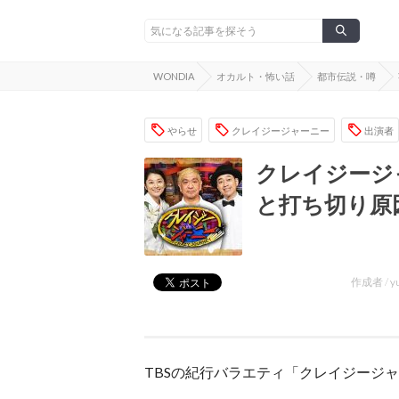
WONDIA
オカルト・怖い話
都市伝説・噂
やらせ
クレイジージャーニー
出演者
クレイジージ
と打ち切り原
作成者 /
y
TBSの紀行バラエティ「クレイジージ