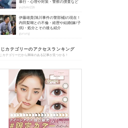
暴行・心理や対策・警察の捜査など
その後も紹介
yujitake226
伊藤雄貴(旭川事件の警部補)の現在！
内田梨瑚との不倫・経歴や結婚(嫁/子
供)・処分とその後も紹介
gurung
同じカテゴリーのアクセスランキング
じカテゴリーだから興味のある記事が見つかる！