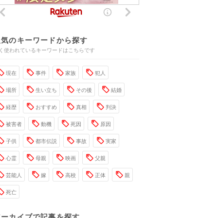
人気のキーワードから探す
く使われているキーワードはこちらです
現在
事件
家族
犯人
場所
生い立ち
その後
結婚
経歴
おすすめ
真相
判決
被害者
動機
死因
原因
子供
都市伝説
事故
実家
心霊
母親
映画
父親
芸能人
嫁
高校
正体
親
死亡
アーカイブで記事を探す