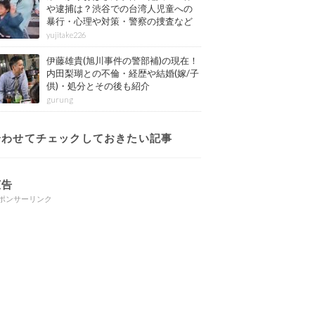
や逮捕は？渋谷での台湾人児童への
暴行・心理や対策・警察の捜査など
その後も紹介
yujitake226
伊藤雄貴(旭川事件の警部補)の現在！
内田梨瑚との不倫・経歴や結婚(嫁/子
供)・処分とその後も紹介
gurung
合わせてチェックしておきたい記事
広告
ポンサーリンク