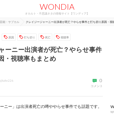
WONDIA
オカルト・不思議ネタの情報サイト【ワンディア】
芸能・サブカル
クレイジージャーニー出演者が死亡？やらせ事件と打ち切り原因・視
原因
打ち切り
死亡
視聴率
ャーニー出演者が死亡？やらせ事件
因・視聴率もまとめ
0
ujitake226
コメント
ャーニー」は出演者死亡の噂ややらせ事件でも話題です。
W
W