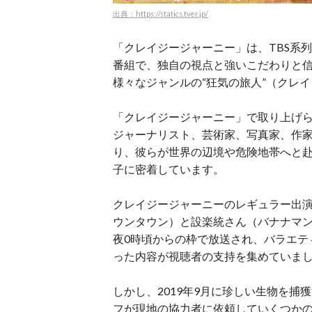
出典：https://statics.tver.jp/
「クレイジージャーニー」は、TBS系列
番組で、独自の視点と強いこだわりと
様々なジャンルの“狂気の旅人”（クレ
「クレイジージャーニー」で取り上げら
ジャーナリスト、芸術家、写真家、作
り、彼らが世界の辺境や危険地帯へと
子に密着しています。
クレイジージャーニーのレギュラー出
ウンタウン）と設楽統さん（バナナマン
夜0時頃からの枠で放送され、バラエテ
った内容が視聴者の支持を集めていま
しかし、2019年9月に珍しい生物を
フが現地の協力者に依頼していくつか