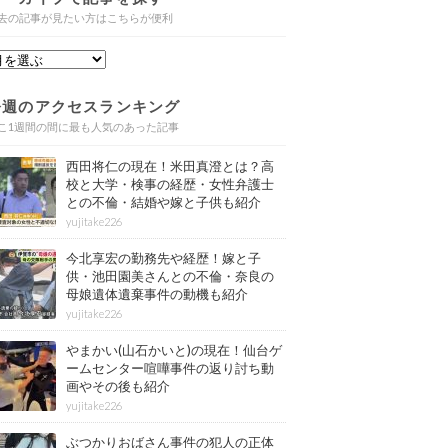
去の記事が見たい方はこちらが便利
今週のアクセスランキング
こ1週間の間に最も人気のあった記事
西田将仁の現在！米田真澄とは？高
校と大学・検事の経歴・女性弁護士
との不倫・結婚や嫁と子供も紹介
yujitake226
今北享宏の勤務先や経歴！嫁と子
供・池田園美さんとの不倫・奈良の
母娘遺体遺棄事件の動機も紹介
yujitake226
やまかい(山石かいと)の現在！仙台ゲ
ームセンター喧嘩事件の返り討ち動
画やその後も紹介
yujitake226
ぶつかりおばさん事件の犯人の正体