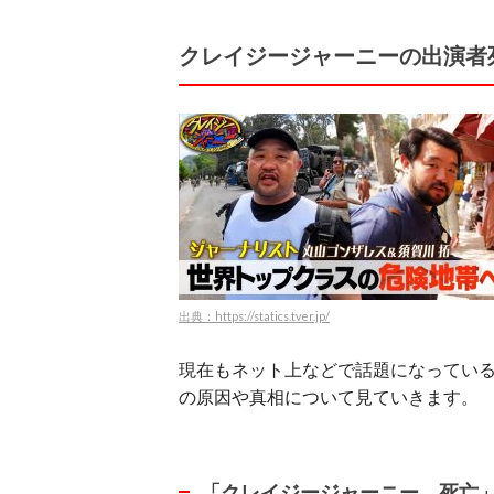
クレイジージャーニーの出演者
出典：https://statics.tver.jp/
現在もネット上などで話題になってい
の原因や真相について見ていきます。
「クレイジージャーニー 死亡