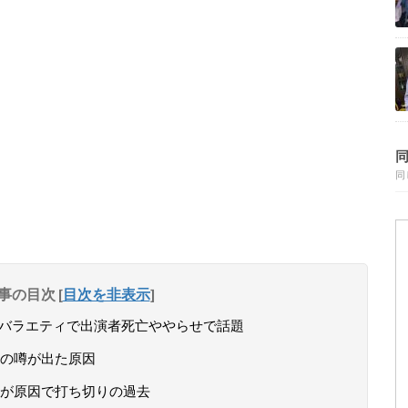
同
事の目次
[
目次を非表示
]
行バラエティで出演者死亡ややらせで話題
の噂が出た原因
が原因で打ち切りの過去