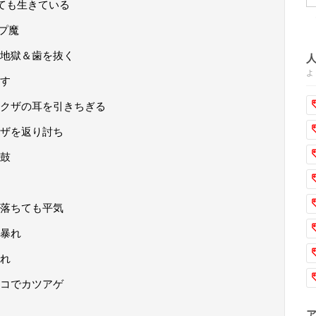
ても生きている
プ魔
地獄＆歯を抜く
よ
す
クザの耳を引きちぎる
ザを返り討ち
鼓
落ちても平気
暴れ
れ
コでカツアゲ