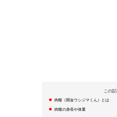
この記
肉蝮（闇金ウシジマくん）とは
肉蝮の身長や体重