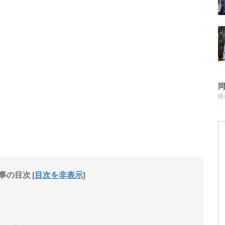
同
事の目次
[
目次を非表示
]