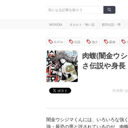
WONDIA
オカルト・怖い話
都市伝説・噂
モデル
伝説
強さ
最後
肉蝮(闇金ウ
さ伝説や身長
作成者 /
g
闇金ウシジマくんには、いろいろな強
強・最恐の男と評されているのが、肉蝮