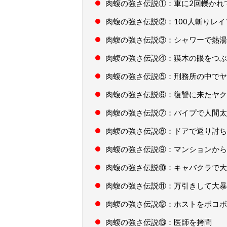
肉蝮の強さ伝説①：車に2回轢かれ
肉蝮の強さ伝説②：100人斬りレイ
肉蝮の強さ伝説③：シャワーで熱湯
肉蝮の強さ伝説④：獏木の眼をつぶ
肉蝮の強さ伝説⑤：刑務所の中でヤ
肉蝮の強さ伝説⑥：復讐に来たヤク
肉蝮の強さ伝説⑦：パイプで人間太
肉蝮の強さ伝説⑧：ドアで返り討ち
肉蝮の強さ伝説⑨：マンションから
肉蝮の強さ伝説⑩：キャバクラで大
肉蝮の強さ伝説⑪：万引きして大暴
肉蝮の強さ伝説⑫：ホストをボコボ
肉蝮の強さ伝説⑬：医師を拷問