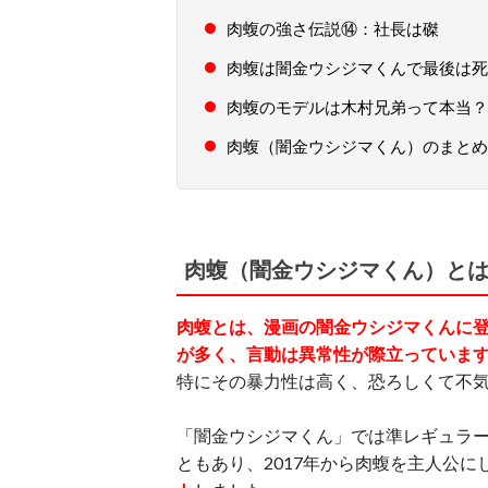
肉蝮の強さ伝説⑭：社長は磔
肉蝮は闇金ウシジマくんで最後は死
肉蝮のモデルは木村兄弟って本当？
肉蝮（闇金ウシジマくん）のまとめ
肉蝮（闇金ウシジマくん）と
肉蝮とは、漫画の闇金ウシジマくんに
が多く、言動は異常性が際立っていま
特にその暴力性は高く、恐ろしくて不
「闇金ウシジマくん」では準レギュラ
ともあり、2017年から肉蝮を主人公に