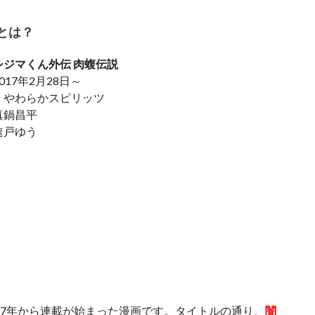
とは？
シジマくん外伝 肉蝮伝説
017年2月28日～
：やわらかスピリッツ
真鍋昌平
速戸ゆう
017年から連載が始まった漫画です。タイトルの通り、
闇