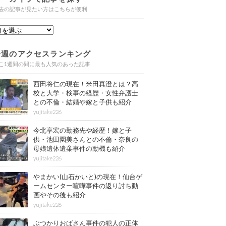
去の記事が見たい方はこちらが便利
今週のアクセスランキング
こ1週間の間に最も人気のあった記事
西田将仁の現在！米田真澄とは？高
校と大学・検事の経歴・女性弁護士
との不倫・結婚や嫁と子供も紹介
yujitake226
今北享宏の勤務先や経歴！嫁と子
供・池田園美さんとの不倫・奈良の
母娘遺体遺棄事件の動機も紹介
yujitake226
やまかい(山石かいと)の現在！仙台ゲ
ームセンター喧嘩事件の返り討ち動
画やその後も紹介
yujitake226
ぶつかりおばさん事件の犯人の正体