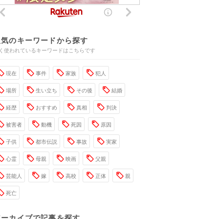
人気のキーワードから探す
く使われているキーワードはこちらです
現在
事件
家族
犯人
場所
生い立ち
その後
結婚
経歴
おすすめ
真相
判決
被害者
動機
死因
原因
子供
都市伝説
事故
実家
心霊
母親
映画
父親
芸能人
嫁
高校
正体
親
死亡
アーカイブで記事を探す