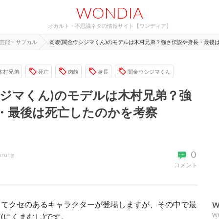
WONDIA
オカルト・不思議ネタの情報サイト【ワンディア】
芸能・サブカル
肉蝮(闇金ウシジマくん)のモデルは木村兄弟？強さ伝説や身長・最後
木村兄弟
死亡
肉蝮
身長
闇金ウシジマくん
シジマくん)のモデルは木村兄弟？強
・最後は死亡したのかを考察
0
urung
コメント
くてクセのあるキャラクターが登場しますが、その中で最
W
(にくまむし)です。
W