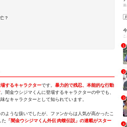
過
亡？
こ
は
登場するキャラクター
です。
暴力的で残忍、本能的な行動
す
。闇金ウシジマくんに登場するキャラクターの中でも、
気味なキャラクターとして知られています。
ーのような扱いでしたが、ファンからは人気が高かったこ
した
「闇金ウシジマくん外伝 肉蝮伝説」の連載がスター