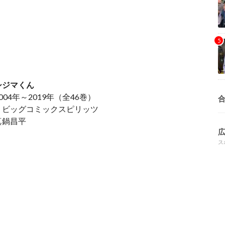
シジマくん
004年～2019年（全46巻）
：ビッグコミックスピリッツ
真鍋昌平
ス