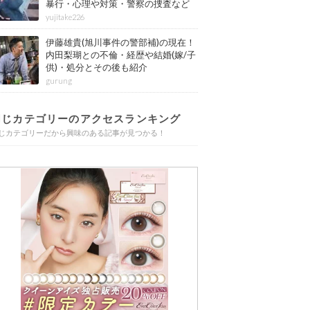
暴行・心理や対策・警察の捜査など
その後も紹介
yujitake226
伊藤雄貴(旭川事件の警部補)の現在！
内田梨瑚との不倫・経歴や結婚(嫁/子
供)・処分とその後も紹介
gurung
同じカテゴリーのアクセスランキング
じカテゴリーだから興味のある記事が見つかる！