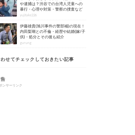
や逮捕は？渋谷での台湾人児童への
暴行・心理や対策・警察の捜査など
その後も紹介
yujitake226
伊藤雄貴(旭川事件の警部補)の現在！
内田梨瑚との不倫・経歴や結婚(嫁/子
供)・処分とその後も紹介
gurung
合わせてチェックしておきたい記事
広告
ポンサーリンク