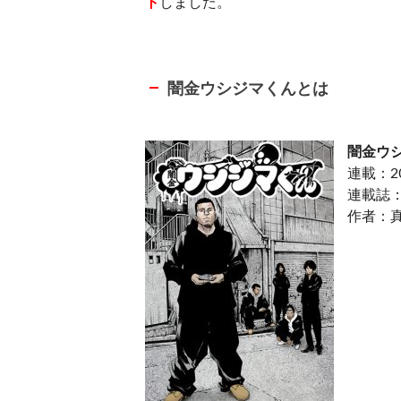
ト
しました。
闇金ウシジマくんとは
闇金ウ
連載：2
連載誌
作者：