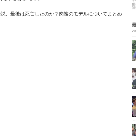
で
権
認
伝説、最後は死亡したのか？肉蝮のモデルについてまとめ
W