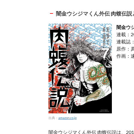
闇金ウシジマくん外伝 肉蝮伝説
闇金ウ
連載：2
連載誌
原作：
作画：
出典：
amazon.co.jp
闇金ウシジマくん外伝 肉蝮伝説は、2