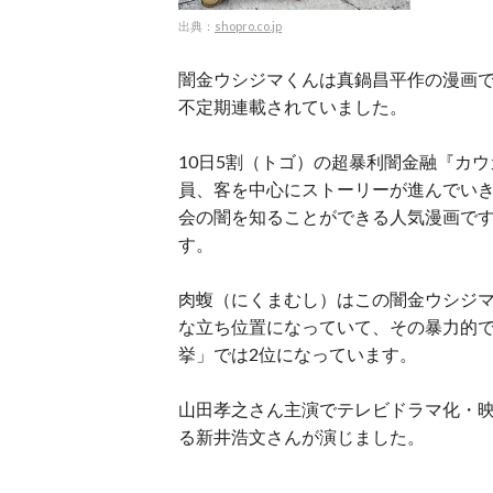
出典：
shopro.co.jp
闇金ウシジマくんは真鍋昌平作の漫画です
不定期連載されていました。
10日5割（トゴ）の超暴利闇金融『カ
員、客を中心にストーリーが進んでい
会の闇を知ることができる人気漫画です
す。
肉蝮（にくまむし）はこの闇金ウシジ
な立ち位置になっていて、その暴力的
挙」では2位になっています。
山田孝之さん主演でテレビドラマ化・
る新井浩文さんが演じました。