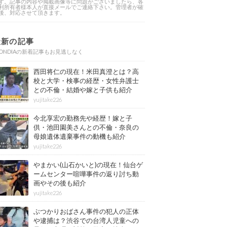
す。記事の内容や掲載画像等に問題がございましたら、各
利所有者様本人が直接メールでご連絡下さい。管理者が確
後、対応させて頂きます。
最新の記事
ONDIAの新着記事もお見逃しなく
西田将仁の現在！米田真澄とは？高
校と大学・検事の経歴・女性弁護士
との不倫・結婚や嫁と子供も紹介
yujitake226
今北享宏の勤務先や経歴！嫁と子
供・池田園美さんとの不倫・奈良の
母娘遺体遺棄事件の動機も紹介
yujitake226
やまかい(山石かいと)の現在！仙台ゲ
ームセンター喧嘩事件の返り討ち動
画やその後も紹介
yujitake226
ぶつかりおばさん事件の犯人の正体
や逮捕は？渋谷での台湾人児童への