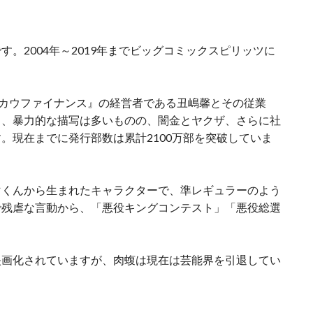
。2004年～2019年までビッグコミックスピリッツに
ウカウファイナンス』の経営者である丑嶋馨とその従業
き、暴力的な描写は多いものの、闇金とヤクザ、さらに社
。現在までに発行部数は累計2100万部を突破していま
マくんから生まれたキャラクターで、準レギュラーのよう
で残虐な言動から、「悪役キングコンテスト」「悪役総選
映画化されていますが、肉蝮は現在は芸能界を引退してい