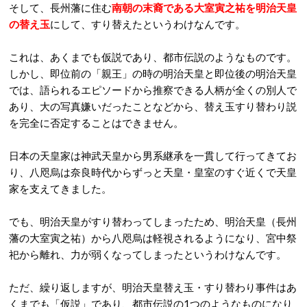
そして、長州藩に住む
南朝の末裔である大室寅之祐を明治天皇
の替え玉
にして、すり替えたというわけなんです。
これは、あくまでも仮説であり、都市伝説のようなものです。
しかし、即位前の「親王」の時の明治天皇と即位後の明治天皇
では、語られるエピソードから推察できる人柄が全くの別人で
あり、大の写真嫌いだったことなどから、替え玉すり替わり説
を完全に否定することはできません。
日本の天皇家は神武天皇から男系継承を一貫して行ってきてお
り、八咫烏は奈良時代からずっと天皇・皇室のすぐ近くで天皇
家を支えてきました。
でも、明治天皇がすり替わってしまったため、明治天皇（長州
藩の大室寅之祐）から八咫烏は軽視されるようになり、宮中祭
祀から離れ、力が弱くなってしまったというわけなんです。
ただ、繰り返しますが、明治天皇替え玉・すり替わり事件はあ
くまでも「仮説」であり、都市伝説の1つのようなものになり