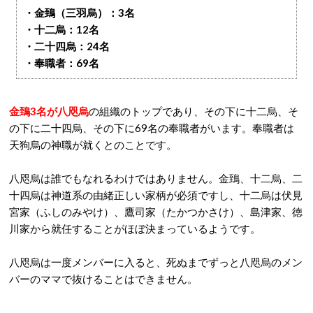
・金鵄（三羽烏）：3名
・十二烏：12名
・二十四烏：24名
・奉職者：69名
金鵄3名が八咫烏
の組織のトップであり、その下に十二烏、そ
の下に二十四烏、その下に69名の奉職者がいます。奉職者は
天狗烏の神職が就くとのことです。
八咫烏は誰でもなれるわけではありません。金鵄、十二烏、二
十四烏は神道系の由緒正しい家柄が必須ですし、十二烏は伏見
宮家（ふしのみやけ）、鷹司家（たかつかさけ）、島津家、徳
川家から就任することがほぼ決まっているようです。
八咫烏は一度メンバーに入ると、死ぬまでずっと八咫烏のメン
バーのママで抜けることはできません。