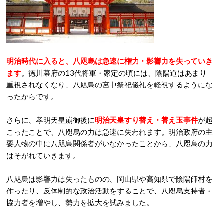
明治時代に入ると、八咫烏は急速に権力・影響力を失っていき
ます
。徳川幕府の13代将軍・家定の頃には、陰陽道はあまり
重視されなくなり、八咫烏の宮中祭祀儀礼を軽視するようにな
ったからです。
さらに、孝明天皇崩御後に
明治天皇すり替え・替え玉事件
が起
こったことで、八咫烏の力は急速に失われます。明治政府の主
要人物の中に八咫烏関係者がいなかったことから、八咫烏の力
はそがれていきます。
八咫烏は影響力は失ったものの、岡山県や高知県で陰陽師村を
作ったり、反体制的な政治活動をすることで、八咫烏支持者・
協力者を増やし、勢力を拡大を試みました。