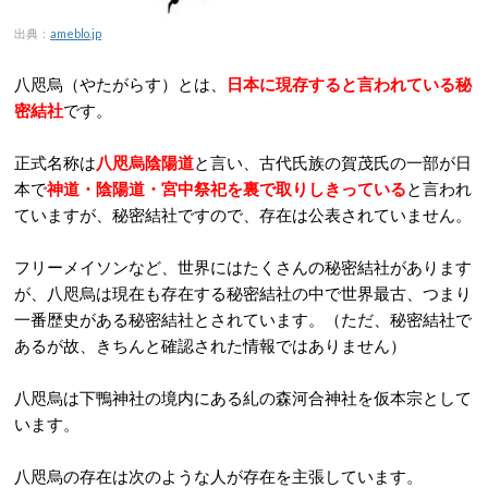
出典：
ameblo.jp
八咫烏（やたがらす）とは、
日本に現存すると言われている秘
密結社
です。
正式名称は
八咫烏陰陽道
と言い、古代氏族の賀茂氏の一部が日
本で
神道・陰陽道・宮中祭祀を裏で取りしきっている
と言われ
ていますが、秘密結社ですので、存在は公表されていません。
フリーメイソンなど、世界にはたくさんの秘密結社があります
が、八咫烏は現在も存在する秘密結社の中で世界最古、つまり
一番歴史がある秘密結社とされています。（ただ、秘密結社で
あるが故、きちんと確認された情報ではありません）
八咫烏は下鴨神社の境内にある糺の森河合神社を仮本宗として
います。
八咫烏の存在は次のような人が存在を主張しています。