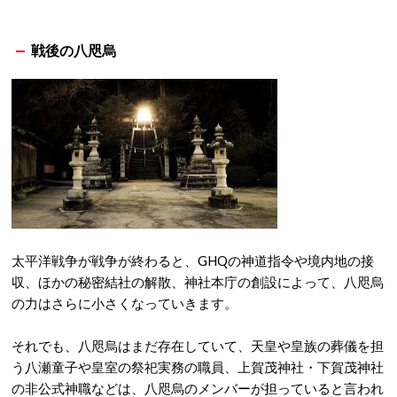
戦後の八咫烏
太平洋戦争が戦争が終わると、GHQの神道指令や境内地の接
収、ほかの秘密結社の解散、神社本庁の創設によって、八咫烏
の力はさらに小さくなっていきます。
それでも、八咫烏はまだ存在していて、天皇や皇族の葬儀を担
う八瀬童子や皇室の祭祀実務の職員、上賀茂神社・下賀茂神社
の非公式神職などは、八咫烏のメンバーが担っていると言われ