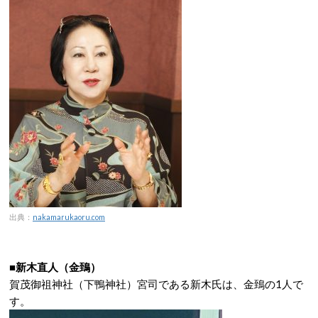
出典：
nakamarukaoru.com
■新木直人（金鵄）
賀茂御祖神社（下鴨神社）宮司である新木氏は、金鵄の1人で
す。