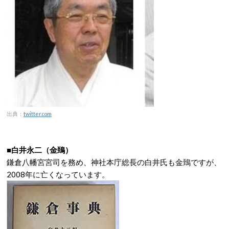
出典：
twitter.com
■白井永二（金鵄）
鎌倉八幡宮宮司を務め、神社本庁総長の白井氏も金鵄ですが、
2008年に亡くなっています。