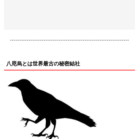
----------------------------------------------------------------
八咫烏とは世界最古の秘密結社