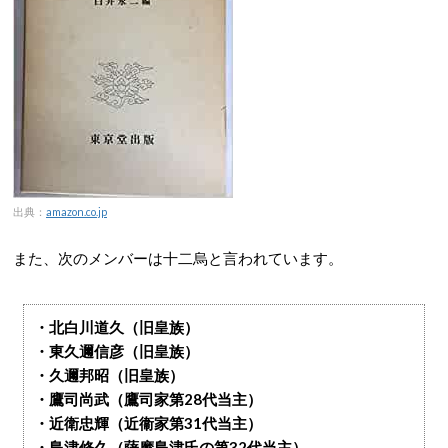
出典：
amazon.co.jp
また、次のメンバーは十二烏と言われています。
・北白川道久（旧皇族）
・東久邇信彦（旧皇族）
・久邇邦昭（旧皇族）
・鷹司尚武（鷹司家第28代当主）
・近衛忠輝（近衞家第31代当主）
・島津修久（薩摩島津氏の第32代当主）