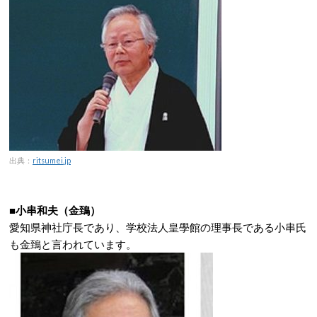
出典：
ritsumei.jp
■小串和夫（金鵄）
愛知県神社庁長であり、学校法人皇學館の理事長である小串氏
も金鵄と言われています。