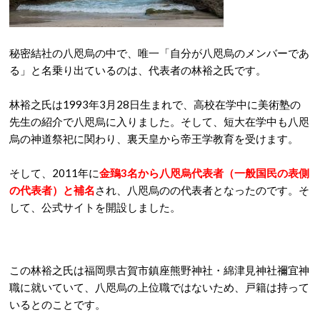
秘密結社の八咫烏の中で、唯一「自分が八咫烏のメンバーであ
る」と名乗り出ているのは、代表者の林裕之氏です。
林裕之氏は1993年3月28日生まれで、高校在学中に美術塾の
先生の紹介で八咫烏に入りました。そして、短大在学中も八咫
烏の神道祭祀に関わり、裏天皇から帝王学教育を受けます。
そして、2011年に
金鵄3名から八咫烏代表者（一般国民の表側
の代表者）と補名
され、八咫烏のの代表者となったのです。そ
して、公式サイトを開設しました。
この林裕之氏は福岡県古賀市鎮座熊野神社・綿津見神社禰宜神
職に就いていて、八咫烏の上位職ではないため、戸籍は持って
いるとのことです。