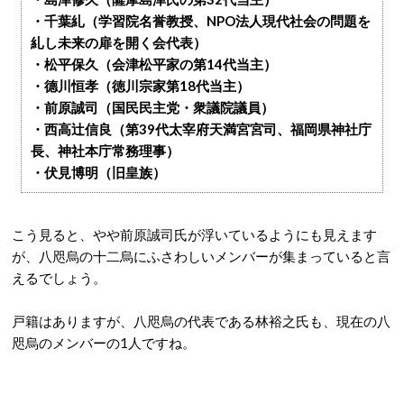
・千葉糺（学習院名誉教授、NPO法人現代社会の問題を
糺し未来の扉を開く会代表）
・松平保久（会津松平家の第14代当主）
・德川恒孝（徳川宗家第18代当主）
・前原誠司（国民民主党・衆議院議員）
・西高辻信良（第39代太宰府天満宮宮司、福岡県神社庁
長、神社本庁常務理事）
・伏見博明（旧皇族）
こう見ると、やや前原誠司氏が浮いているようにも見えます
が、八咫烏の十二烏にふさわしいメンバーが集まっていると言
えるでしょう。
戸籍はありますが、八咫烏の代表である林裕之氏も、現在の八
咫烏のメンバーの1人ですね。