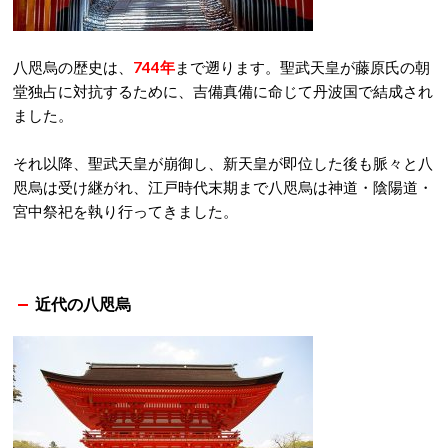
八咫烏の歴史は、
744年
まで遡ります。聖武天皇が藤原氏の朝
堂独占に対抗するために、吉備真備に命じて丹波国で結成され
ました。
それ以降、聖武天皇が崩御し、新天皇が即位した後も脈々と八
咫烏は受け継がれ、江戸時代末期まで八咫烏は神道・陰陽道・
宮中祭祀を執り行ってきました。
近代の八咫烏