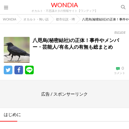
WONDIA
オカルト・不思議ネタの情報サイト【ワンディア】
WONDIA
オカルト・怖い話
都市伝説・噂
八咫烏(秘密結社)の正体！事件
gurung
八咫烏(秘密結社)の正体！事件やメンバ
ー・芸能人/有名人の有無も総まとめ
0
コメント
広告 / スポンサーリンク
はじめに