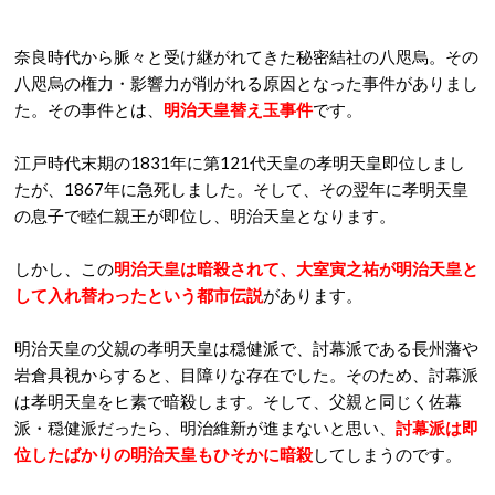
奈良時代から脈々と受け継がれてきた秘密結社の八咫烏。その
八咫烏の権力・影響力が削がれる原因となった事件がありまし
た。その事件とは、
明治天皇替え玉事件
です。
江戸時代末期の1831年に第121代天皇の孝明天皇即位しまし
たが、1867年に急死しました。そして、その翌年に孝明天皇
の息子で睦仁親王が即位し、明治天皇となります。
しかし、この
明治天皇は暗殺されて、大室寅之祐が明治天皇と
して入れ替わったという都市伝説
があります。
明治天皇の父親の孝明天皇は穏健派で、討幕派である長州藩や
岩倉具視からすると、目障りな存在でした。そのため、討幕派
は孝明天皇をヒ素で暗殺します。そして、父親と同じく佐幕
派・穏健派だったら、明治維新が進まないと思い、
討幕派は即
位したばかりの明治天皇もひそかに暗殺
してしまうのです。