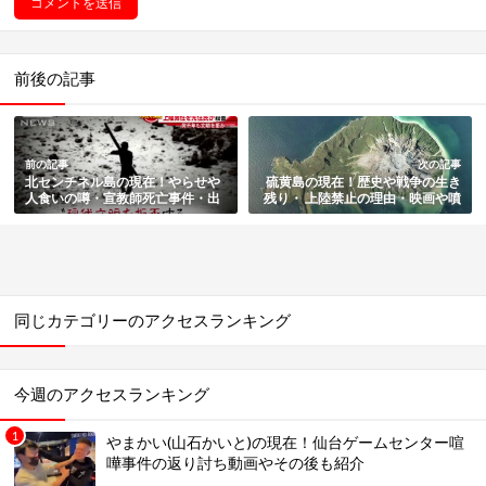
前後の記事
前の記事
次の記事
北センチネル島の現在！やらせや
硫黄島の現在！歴史や戦争の生き
人食いの噂・宣教師死亡事件・出
残り・ 上陸禁止の理由・映画や噴
身芸能人など都市伝説・ドローン
火の危険性も総まとめ
映像の真実も総まとめ
同じカテゴリーのアクセスランキング
今週のアクセスランキング
やまかい(山石かいと)の現在！仙台ゲームセンター喧
嘩事件の返り討ち動画やその後も紹介