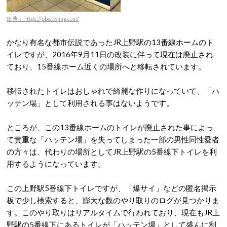
出典：https://pbs.twimg.com/
かなり有名な都市伝説であったJR上野駅の13番線ホームのト
イレですが、2016年9月11日の改装に伴って現在は廃止され
ており、15番線ホーム近くの場所へと移転されています。
移転されたトイレはおしゃれで綺麗な作りになっていて、「ハ
ッテン場」として利用される事はないようです。
ところが、この13番線ホームのトイレが廃止された事によっ
て貴重な「ハッテン場」を失ってしまった一部の男性同性愛者
の方々は、代わりの場所としてJR上野駅の5番線下トイレを利
用するようになっています。
この上野駅5番線下トイレですが、「爆サイ」などの匿名掲示
板で少し検索すると、膨大な数のやり取りのログが見つかりま
す。このやり取りはリアルタイムで行われており、現在もJR上
野駅の5番線下にあるトイレが「ハッテン場」として盛んに利