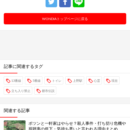
WONDIAトップページに戻る
記事に関連するタグ
13番線
5番線
トイレ
上野駅
心霊
現在
立ち入り禁止
都市伝説
関連する記事
ポツンと一軒家はやらせ？殺人事件・打ち切り危機や
視聴率の低下・気持ち悪いと言われる理由まとめ