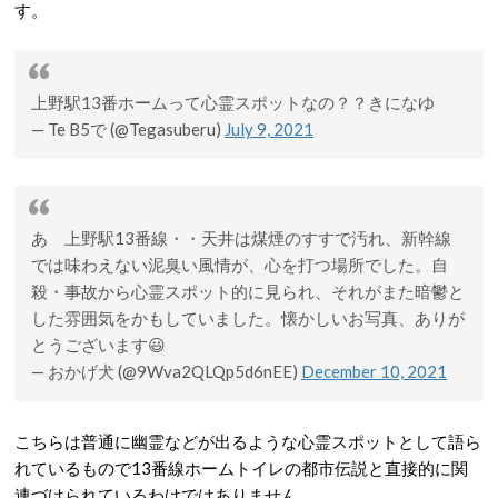
す。
上野駅13番ホームって心霊スポットなの？？きになゆ
— Te B5で (@Tegasuberu)
July 9, 2021
あゝ上野駅13番線・・天井は煤煙のすすで汚れ、新幹線
では味わえない泥臭い風情が、心を打つ場所でした。自
殺・事故から心霊スポット的に見られ、それがまた暗鬱と
した雰囲気をかもしていました。懐かしいお写真、ありが
とうございます😃
— おかげ犬 (@9Wva2QLQp5d6nEE)
December 10, 2021
こちらは普通に幽霊などが出るような心霊スポットとして語ら
れているもので13番線ホームトイレの都市伝説と直接的に関
連づけられているわけではありません。