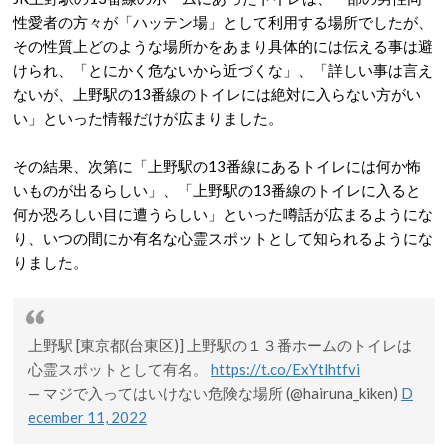
性愛者の方々が「ハッテン場」として利用する場所でしたが、
その性質上どのような場所かをあまり具体的には伝える事は避
けられ、「とにかく危ないから近づくな」、「詳しい事は言え
ないが、上野駅の13番線のトイレには絶対に入らない方がい
い」といった情報だけが広まりました。
その結果、次第に「上野駅の13番線にあるトイレには何か怖
いものが出るらしい」、「上野駅の13番線のトイレに入ると
何か恐ろしい目に遭うらしい」といった噂話が広まるようにな
り、いつの間にか有名な心霊スポットとして知られるようにな
りました。
上野駅 [東京都(台東区)] 上野駅の１３番ホームのトイレは
心霊スポットとして有名。
https://t.co/ExYtlhtfvi
— マジで入ってはいけない危険な場所 (@hairuna_kiken)
D
ecember 11, 2022