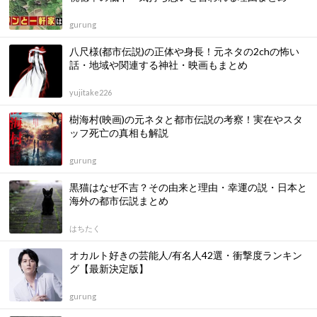
gurung
八尺様(都市伝説)の正体や身長！元ネタの2chの怖い
話・地域や関連する神社・映画もまとめ
yujitake226
樹海村(映画)の元ネタと都市伝説の考察！実在やスタ
ッフ死亡の真相も解説
gurung
黒猫はなぜ不吉？その由来と理由・幸運の説・日本と
海外の都市伝説まとめ
はちたく
オカルト好きの芸能人/有名人42選・衝撃度ランキン
グ【最新決定版】
gurung