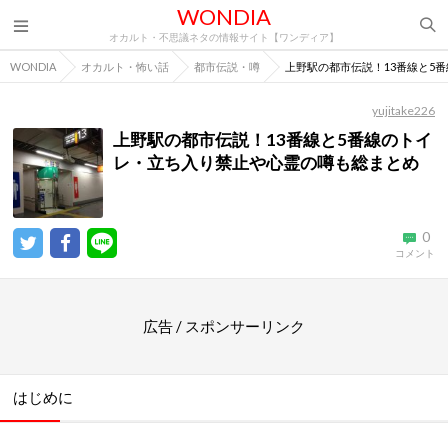
WONDIA
オカルト・不思議ネタの情報サイト【ワンディア】
WONDIA
オカルト・怖い話
都市伝説・噂
上野駅の都市伝説！13番線と5
yujitake226
上野駅の都市伝説！13番線と5番線のトイ
レ・立ち入り禁止や心霊の噂も総まとめ
0
コメント
広告 / スポンサーリンク
はじめに