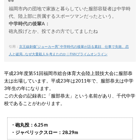
福岡市内の団地で家族と暮らしていた服部容疑者は中学時
代、陸上部に所属するスポーツマンだったという。
中学時代の後輩A：
砲丸投げとか、投てきの方でしてましたね
引用：
京王線刺傷“ジョーカー男” 中学時代の後輩が語る素顔 仕事で失敗、恋
人と破局…なぜ大量殺人を考えたのか｜FNNプライムオンライン
平成23年度第51回福岡市総合体育大会陸上競技大会に服部恭
太は出場しています。平成23年は2011年で、服部恭太は中学
3年生の年になります。
この大会の記録表に「服部恭太」という名前があり、千代中学
校であることがわかります。
・砲丸投：6.25ｍ
・ジャベリックスロー：28.29m