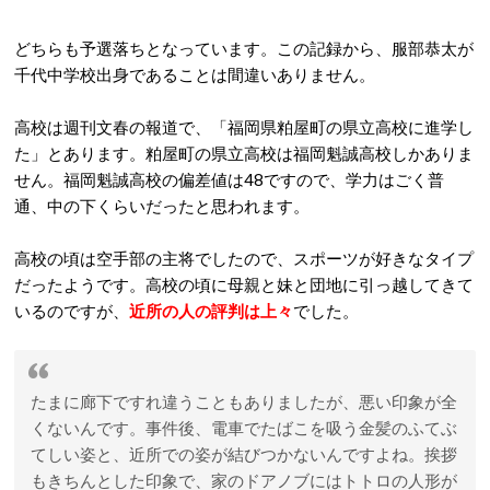
どちらも予選落ちとなっています。この記録から、服部恭太が
千代中学校出身であることは間違いありません。
高校は週刊文春の報道で、「福岡県粕屋町の県立高校に進学し
た」とあります。粕屋町の県立高校は福岡魁誠高校しかありま
せん。福岡魁誠高校の偏差値は48ですので、学力はごく普
通、中の下くらいだったと思われます。
高校の頃は空手部の主将でしたので、スポーツが好きなタイプ
だったようです。高校の頃に母親と妹と団地に引っ越してきて
いるのですが、
近所の人の評判は上々
でした。
たまに廊下ですれ違うこともありましたが、悪い印象が全
くないんです。事件後、電車でたばこを吸う金髪のふてぶ
てしい姿と、近所での姿が結びつかないんですよね。挨拶
もきちんとした印象で、家のドアノブにはトトロの人形が