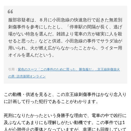
服部容疑者は、８月に小田急線の快速急行で起きた無差別
刺傷事件を参考にしたとし、「停車駅の間隔が長く、逃げ
場がない特急を選んだ。雑踏より電車の方が確実に人を殺
せると思った」などと供述。小田急線の事件でサラダ油が
用いられ、火が燃え広がらなかったことから、ライター用
オイルを選んだという。
引用：
紫色のスーツ「この事件のために買った、勝負服だ」…京王線刺傷放火
の男 : 読売新聞オンライン
この動機・供述を見ると、この京王線刺傷事件はかなり念入り
に計画して行った犯行であることがわかります。
死刑になりたかったという身勝手な理由で、電車の中で凶行に
及ぶなんてあまりにも理解しがたい動機です。この事件では1
人が心肺停止の重体となっていますが、幸運にも回復していて