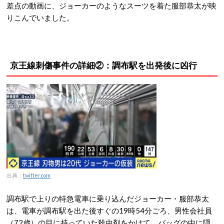
差点の動画に、ジョーカーのようなスーツを着た服部恭太が映
りこんでいました。
京王線刺傷事件の詳細②：調布駅を出発後に凶行
出典：
twitter.com
調布駅で上りの特急電車に乗り込んだジョーカー・服部恭太
は、電車が調布駅を出た後すぐの19時54分ごろ、男性会社員
（72歳）の目に持っていた殺虫剤をかけて、バッグの中に隠