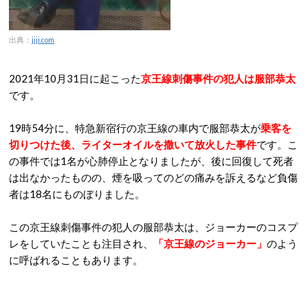
出典：
jiji.com
2021年10月31日に起こった
京王線刺傷事件の犯人は服部恭太
です。
19時54分に、特急新宿行の京王線の車内で服部恭太が
乗客を
切りつけた後、ライターオイルを撒いて放火した事件
です。こ
の事件では1名が心肺停止となりましたが、後に回復して死者
は出なかったものの、煙を吸ってのどの痛みを訴えるなど負傷
者は18名にものぼりました。
この京王線刺傷事件の犯人の服部恭太は、ジョーカーのコスプ
レをしていたことも注目され、
「京王線のジョーカー」
のよう
に呼ばれることもあります。