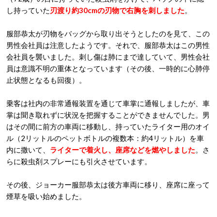
し持っていた
刃渡り約30cmの刃物で右胸を刺しました
。
服部恭太が刃物をバッグから取り出そうとしたのを見て、この
男性会社員は注意したようです。それで、服部恭太はこの男性
会社員を襲いました。刺し傷は肺にまで達していて、男性会社
員は意識不明の重体となっています（その後、一時的に心肺停
止状態となるも回復）。
乗客は社内の非常通報装置を通じて車掌に通報しましたが、車
掌は聞き取れずに状況を把握することができませんでした。男
はその間に前方の車両に移動し、持っていたライター用のオイ
ル（2リットルのペットボトルの複数本：約4リットル）を車
内に撒いて、
ライターで着火し、座席などを燃やしました
。さ
らに殺虫剤スプレーにも引火させています。
その後、ジョーカー服部恭太は後方車両に移り、座席に座って
煙草を吸い始めました。