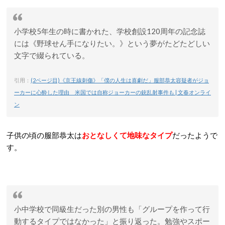
小学校5年生の時に書かれた、学校創設120周年の記念誌
には《野球せん手になりたい。》という夢がたどたどしい
文字で綴られている。
引用：
(2ページ目)《京王線刺傷》「僕の人生は喜劇だ」服部恭太容疑者がジョ
ーカーに心酔した理由 米国では自称ジョーカーの銃乱射事件も | 文春オンライ
ン
子供の頃の服部恭太は
おとなしくて地味なタイプ
だったようで
す。
小中学校で同級生だった別の男性も「グループを作って行
動するタイプではなかった」と振り返った。勉強やスポー