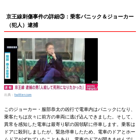
京王線刺傷事件の詳細③：乗客パニック＆ジョーカー
（犯人）逮捕
出典：
twitter.com
このジョーカー・服部恭太の凶行で電車内はパニックになり、
乗客たちは次々に前方の車両に逃げ込んできました。そして、
異常を感知した電車は最寄り駅の国領駅に停車します。乗客は
ドアに殺到しましたが、緊急停車したため、電車のドアとホー
ムドアがずれていたこともあり、電車のドアが開きませんでし