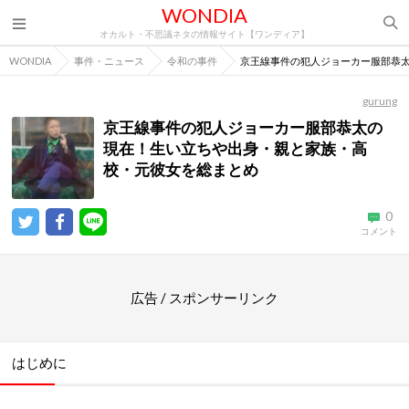
WONDIA
オカルト・不思議ネタの情報サイト【ワンディア】
WONDIA
事件・ニュース
令和の事件
京王線事件の犯人ジョーカー服部恭
gurung
京王線事件の犯人ジョーカー服部恭太の
現在！生い立ちや出身・親と家族・高
校・元彼女を総まとめ
0
コメント
広告 / スポンサーリンク
はじめに