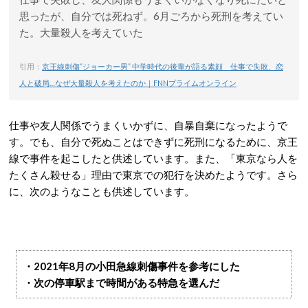
思ったが、自分では死ねず。6月ごろから死刑を考えてい
た。大量殺人を考えていた
引用：
京王線刺傷“ジョーカー男” 中学時代の後輩が語る素顔 仕事で失敗、恋
人と破局…なぜ大量殺人を考えたのか｜FNNプライムオンライン
仕事や友人関係でうまくいかずに、自暴自棄になったようで
す。でも、自分で死ぬことはできずに死刑になるために、京王
線で事件を起こしたと供述しています。また、「東京なら人を
たくさん殺せる」理由で東京での犯行を決めたようです。さら
に、次のようなことも供述しています。
・2021年8月の小田急線刺傷事件を参考にした
・次の停車駅まで時間がある特急を選んだ