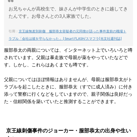
お兄ちゃんが高校生で、妹さんが中学生のときに越してき
たんです。お母さんとの3人家族でした。
引用：
京王線無差別刺傷 服部恭太容疑者の元同僚が語った事件直前の職場ト
ラブル「会社は彼を守らなかった」 | Smart FLASH/スマフラ[光文社週刊誌]
服部恭太の両親については、インターネット上でいろいろと噂
されています。父親は暴走族で母親が薬をやっていたなどで
す。しかし、これらはあくまでも噂です。
父親についてはほぼ情報はありませんが、母親は服部恭太がト
ラブルを起こしたときに、服部恭太（すでに成人済み）に付き
添って警察に行くなどをしていますので、親子関係は良好だっ
た・信頼関係を築いていたと推測することができます。
京王線刺傷事件のジョーカー・服部恭太の出身や生い