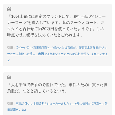
「10月上旬には新宿のブランド店で、犯行当日の“ジョー
カースーツ”を購入しています。紫のスーツとコート、ネ
クタイと合わせて約20万円を使っていたようです。この
時点で既に犯行を決めていたと思われます。
引用：
(2ページ目)《京王線刺傷》「僕の人生は喜劇だ」服部恭太容疑者がジョ
ーカーに心酔した理由 米国では自称ジョーカーの銃乱射事件も | 文春オンライ
ン
「人を平気で殺すので憧れていた。事件のために買った勝
負服だ」などと話しているという。
引用：
京王線切りつけ容疑者「ジョーカーまねた」 6月に福岡出て東京へ：朝
日新聞デジタル