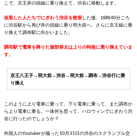
こで、京王井の頭線に乗り換えて、渋谷に移動します。
仮装した人たちでにぎわう渋谷を散策
した後、18時40分ごろ
に渋谷駅から再び井の頭線に乗り明大前へ。さらに京王線に乗
り換えて調布駅に向かいました。
調布駅で電車を降りた服部恭太は上りの特急に乗り換えていま
す
。
京王八王子→明大前→渋谷→明大前→調布→渋谷行に乗
り換え
このように上り電車に乗って、下り電車に乗って、また調布か
ら上り電車に乗る。一体何を思って、ハロウィンでにぎわう渋
谷に行ったのでしょうか？
外国人のYoutuberが撮った10月31日の渋谷のスクランブル交