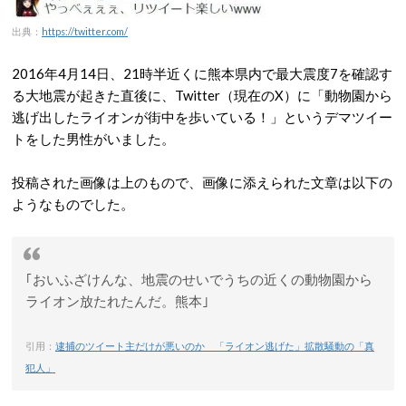
出典：
https://twitter.com/
2016年4月14日、21時半近くに熊本県内で最大震度7を確認す
る大地震が起きた直後に、Twitter（現在のX）に「動物園から
逃げ出したライオンが街中を歩いている！」というデマツイー
トをした男性がいました。
投稿された画像は上のもので、画像に添えられた文章は以下の
ようなものでした。
｢おいふざけんな、地震のせいでうちの近くの動物園から
ライオン放たれたんだ。熊本｣
引用：
逮捕のツイート主だけが悪いのか 「ライオン逃げた」拡散騒動の「真
犯人」