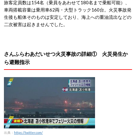
旅客定員数は154名（乗員をあわせて180名まで乗船可能）、
車両搭載容量は乗用車62両・大型トラック160台。火災事故発
生後も船体そのものは安定しており、海上への重油流出などの
二次被害は起きませんでした。
さんふらわあだいせつ火災事故の詳細① 火災発生か
ら避難指示
出典：
https://twitter.com/