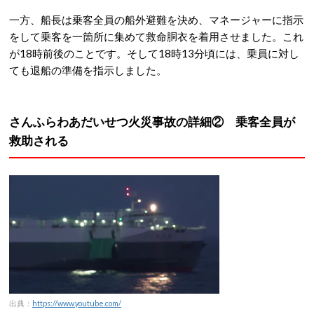
一方、船長は乗客全員の船外避難を決め、マネージャーに指示
をして乗客を一箇所に集めて救命胴衣を着用させました。これ
が18時前後のことです。そして18時13分頃には、乗員に対し
ても退船の準備を指示しました。
さんふらわあだいせつ火災事故の詳細② 乗客全員が
救助される
出典：
https://www.youtube.com/