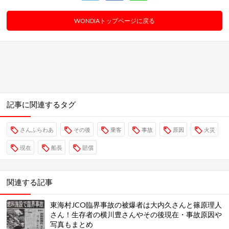
WONDIAトップページに戻る
記事に関連するタグ
さんふらわあ
その後
乗客
事故
原因
火災
現在
船長
賠償
関連する記事
東海村JCO臨界事故の被爆者は大内久さんと篠原理人
さん！生存者の横川豊さんやその後現在・事故原因や
写真もまとめ