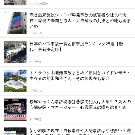
yujitake226
渋谷温泉施設シエスパ爆発事故の被害者や社長の現
在！爆発の瞬間と原因・大成建設の判決と跡地も総ま
とめ
はちたく
日本のバス事故一覧と衝撃度ランキング29選【歴
代・最新決定版】
gurung
トムラウシ山遭難事故まとめ／原因とガイドや奇声・
生存者の前田和子さん・その後現在も紹介
はちたく
桜塚やっくん事故現場は悲惨で犯人は大学生？死因の
心臓破裂・マネージャー・心霊写真の噂を総まとめ
gurung
新小岩駅の現在！自殺事件や人身事故はなぜ多い？理