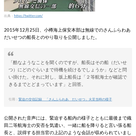
出典：
https://twitter.com/
2015年12月25日、小樽海上保安本部は無線でのさんふらわあ
だいせつの船長とのやり取りを公開しました。
「酷なようなことを聞くのですが、船長はその船（だいせ
つ）にどのぐらいまで待機を続けるでしょうか」などと問
い掛けた。それに対し、坂上船長は「２等航海士が確認で
きるまでとどまっています」と回答。
引用：
緊迫の交信記録 「さんふらわあ だいせつ」火災当時の様子
公開された音声には、緊迫する船内の様子とともに最後まで織
田二等航海士の安否を気遣い、一緒に船を降りると言い張る船
長と、説得する担当官の上記のような会話が収められていまし