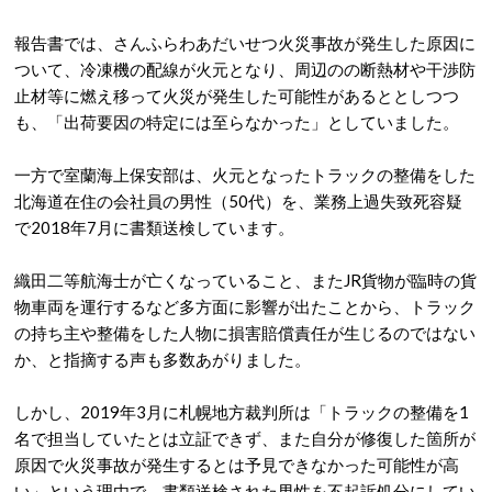
報告書では、さんふらわあだいせつ火災事故が発生した原因に
ついて、冷凍機の配線が火元となり、周辺のの断熱材や干渉防
止材等に燃え移って火災が発生した可能性があるととしつつ
も、「出荷要因の特定には至らなかった」としていました。
一方で室蘭海上保安部は、火元となったトラックの整備をした
北海道在住の会社員の男性（50代）を、業務上過失致死容疑
で2018年7月に書類送検しています。
織田二等航海士が亡くなっていること、またJR貨物が臨時の貨
物車両を運行するなど多方面に影響が出たことから、トラック
の持ち主や整備をした人物に損害賠償責任が生じるのではない
か、と指摘する声も多数あがりました。
しかし、2019年3月に札幌地方裁判所は「トラックの整備を1
名で担当していたとは立証できず、また自分が修復した箇所が
原因で火災事故が発生するとは予見できなかった可能性が高
い」という理由で、書類送検された男性を不起訴処分にしてい