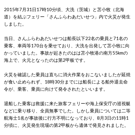
2015年7月31日17時10分頃、大洗（茨城）と苫小牧（北海
道）を結ぶフェリー「さんふらわあだいせつ」内で火災が発生
しました。
当日、さんふらわあだいせつは船長以下22名の乗員と71名の
乗客、車両等170台を乗せており、大洗を出発して苫小牧に向
かっていました。事故が起きたのはは苫小牧港の南方55kmの
海上で、火元となったのは第2甲板です。
火災を確認した乗員は直ちに消火作業をおこないましたが延焼
が食い止められず、18時30分までには船長による船外退去命
令が、乗客、乗員に向けて発令されたといいます。
退船した乗客は救援に来た旅客フェリーや海上保安庁の巡視艇
などに乗り移り、全員無事でした。しかし乗員については二等
航海士1名が事故後に行方不明になっており、8月3日の11時1
分頃に、火災発生現場の第2甲板から遺体で発見されました。