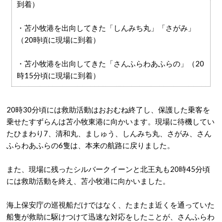
到着）
・苫小牧港を出向してきた「しんみち丸」「さがみ」
（20時頃に現場に到着）
・苫小牧港を出向してきた「さんふらわあふらの」（20
時15分頃に現場に到着）
20時30分頃には救助活動はおおむね終了し、保護した乗客を
乗せたすずらんは苫小牧東港に向かいます。現場に待機してい
た
ひまわり
7、
清和丸、ましゅう、しんみち丸、さがみ、さん
ふらわあふらの6隻は、本来の航路に戻りました。
また、現場に残ったシルバークイーンと北王丸も20時45分頃
には救助活動を終え、苫小牧港に向かいました。
海上保安庁の巡視船だけではなく、たまたま近くを通っていた
船隻が救助に駆けつけて迅速な対応をしたことが、さんふらわ