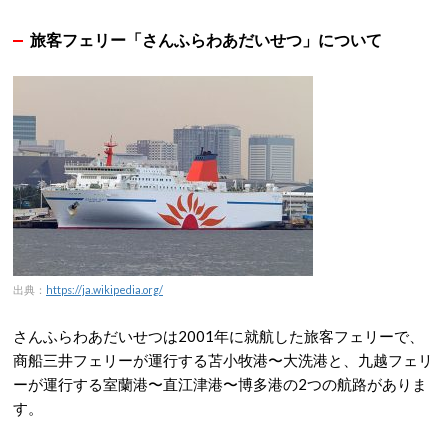
旅客フェリー「さんふらわあだいせつ」について
出典：
https://ja.wikipedia.org/
さんふらわあだいせつは2001年に就航した旅客フェリーで、
商船三井フェリーが運行する苫小牧港〜大洗港と、九越フェリ
ーが運行する室蘭港〜直江津港〜博多港の2つの航路がありま
す。