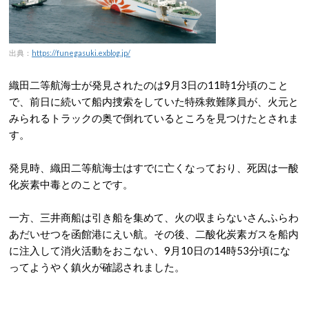
出典：
https://funegasuki.exblog.jp/
織田二等航海士が発見されたのは9月3日の11時1分頃のこと
で、前日に続いて船内捜索をしていた特殊救難隊員が、火元と
みられるトラックの奥で倒れているところを見つけたとされま
す。
発見時、織田二等航海士はすでに亡くなっており、死因は一酸
化炭素中毒とのことです。
一方、三井商船は引き船を集めて、火の収まらないさんふらわ
あだいせつを函館港にえい航。その後、二酸化炭素ガスを船内
に注入して消火活動をおこない、9月10日の14時53分頃にな
ってようやく鎮火が確認されました。