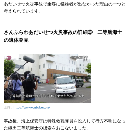
あだいせつ火災事故で乗客に犠牲者が出なかった理由の一つと
考えられています。
さんふらわあだいせつ火災事故の詳細③ 二等航海士
の遺体発見
出典：
https://www.youtube.com/
事故後、海上保安庁は特殊救難隊員を投入して行方不明になっ
た織田二等航海士の捜索をおこないました。