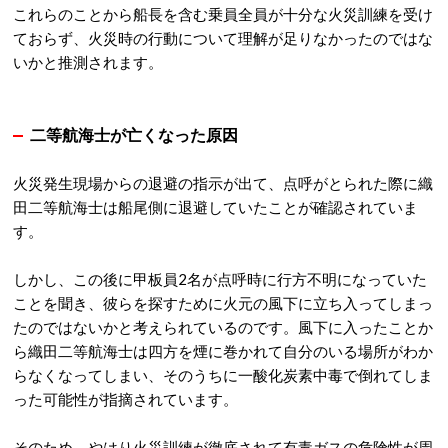
これらのことから船長を含む乗員全員が十分な火災訓練を受け
ておらず、火災時の行動について理解が足りなかったのではな
いかと推測されます。
二等航海士が亡くなった原因
火災発生現場からの退避の指示が出て、点呼がとられた際に織
田二等航海士は船尾側に退避していたことが確認されていま
す。
しかし、この後に甲板員2名が点呼時に行方不明になっていた
ことを聞き、彼らを探すために火元の風下に立ち入ってしまっ
たのではないかと考えられているのです。風下に入ったことか
ら織田二等航海士は四方を煙に巻かれて自分のいる場所がわか
らなくなってしまい、そのうちに一酸化炭素中毒で倒れてしま
った可能性が指摘されています。
そのため、やはり火災訓練が徹底されて有毒ガスの危険性が周