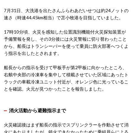
7月31日、大洗港を出たさんふらわあだいせつは約24ノットの
速さ（時速44.45km相当）で苫小牧港を目指していました。
17時10分頃、火災を感知した位置識別機能付火災探知装置が
予備警報を発し、その3分後には火災警報に切り替わったこと
から、船長はトランシーバーを使って乗員に防火部署へつくよ
う指示を出したとされます。
船長からの指示を受けて甲板手が第2甲板に向かったところ、
右舷中央部の冷凍車を集中して積載させていた区域にあったト
ラックの車載冷凍ユニット付近が、オレンジ色に光っているこ
とを確認。火元が見つかったことを報告しました。
消火活動から避難指示まで
火災確認後はまず船長の指示でスプリンクラーを作動させて消
火にあたりましたが、鎮火できなかったために乗組員らによる