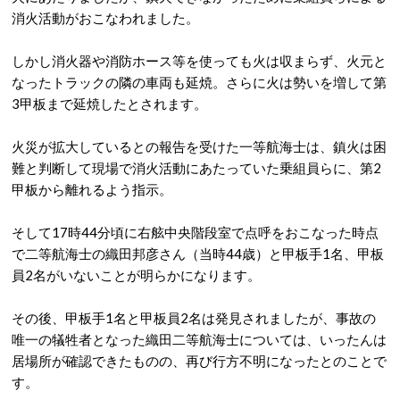
消火活動がおこなわれました。
しかし消火器や消防ホース等を使っても火は収まらず、火元と
なったトラックの隣の車両も延焼。さらに火は勢いを増して第
3甲板まで延焼したとされます。
火災が拡大しているとの報告を受けた一等航海士は、鎮火は困
難と判断して現場で消火活動にあたっていた乗組員らに、第2
甲板から離れるよう指示。
そして17時44分頃に右舷中央階段室で点呼をおこなった時点
で二等航海士の織田邦彦さん（当時44歳）と甲板手1名、甲板
員2名がいないことが明らかになります。
その後、甲板手1名と甲板員2名は発見されましたが、事故の
唯一の犠牲者となった織田二等航海士については、いったんは
居場所が確認できたものの、再び行方不明になったとのことで
す。