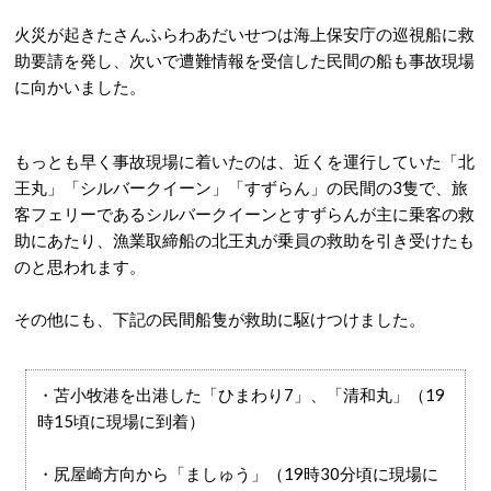
火災が起きたさんふらわあだいせつは海上保安庁の巡視船に救
助要請を発し、次いで遭難情報を受信した民間の船も事故現場
に向かいました。
もっとも早く事故現場に着いたのは、近くを運行していた「北
王丸」「シルバークイーン」「すずらん」の民間の3隻で、旅
客フェリーであるシルバークイーンとすずらんが主に乗客の救
助にあたり、漁業取締船の北王丸が乗員の救助を引き受けたも
のと思われます。
その他にも、下記の民間船隻が救助に駆けつけました。
・
苫小牧港を出港した「ひまわり
7」
、「清和丸」（19
時15頃に現場に到着）
・尻屋崎方向から「ましゅう」（19時30分頃に現場に