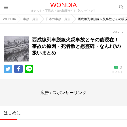
WONDIA
オカルト・不思議ネタの情報サイト【ワンディア】
WONDIA
事故・災害
日本の事故・災害
西成線列車脱線火災事故とその後現
gurung
西成線列車脱線火災事故とその後現在！
事故の原因・死者数と慰霊碑・なんJでの
扱いまとめ
0
コメント
広告 / スポンサーリンク
はじめに