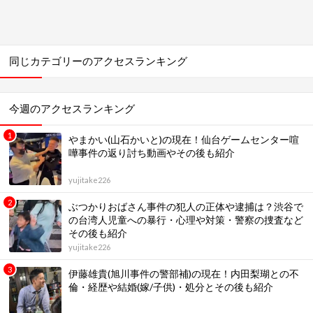
ハリソン山中のモデルの噂まとめ
やシュノーケルを楽しむ方法まと
め
同じカテゴリーのアクセスランキング
今週のアクセスランキング
やまかい(山石かいと)の現在！仙台ゲームセンター喧
嘩事件の返り討ち動画やその後も紹介
yujitake226
ぶつかりおばさん事件の犯人の正体や逮捕は？渋谷で
の台湾人児童への暴行・心理や対策・警察の捜査など
その後も紹介
yujitake226
伊藤雄貴(旭川事件の警部補)の現在！内田梨瑚との不
倫・経歴や結婚(嫁/子供)・処分とその後も紹介