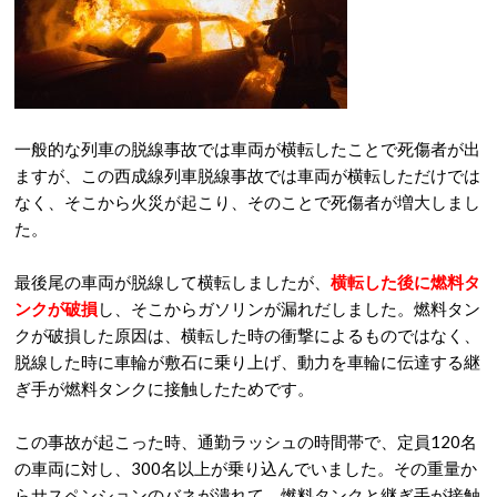
一般的な列車の脱線事故では車両が横転したことで死傷者が出
ますが、この西成線列車脱線事故では車両が横転しただけでは
なく、そこから火災が起こり、そのことで死傷者が増大しまし
た。
最後尾の車両が脱線して横転しましたが、
横転した後に燃料タ
ンクが破損
し、そこからガソリンが漏れだしました。燃料タン
クが破損した原因は、横転した時の衝撃によるものではなく、
脱線した時に車輪が敷石に乗り上げ、動力を車輪に伝達する継
ぎ手が燃料タンクに接触したためです。
この事故が起こった時、通勤ラッシュの時間帯で、定員120名
の車両に対し、300名以上が乗り込んでいました。その重量か
らサスペンションのバネが潰れて、燃料タンクと継ぎ手が接触