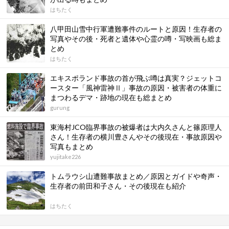
はちたく
八甲田山雪中行軍遭難事件のルートと原因！生存者の
写真やその後・死者と遺体や心霊の噂・写映画も総ま
とめ
はちたく
エキスポランド事故の首が飛ぶ噂は真実？ジェットコ
ースター「風神雷神Ⅱ」事故の原因・被害者の体重に
まつわるデマ・跡地の現在も総まとめ
gurung
東海村JCO臨界事故の被爆者は大内久さんと篠原理人
さん！生存者の横川豊さんやその後現在・事故原因や
写真もまとめ
yujitake226
トムラウシ山遭難事故まとめ／原因とガイドや奇声・
生存者の前田和子さん・その後現在も紹介
はちたく