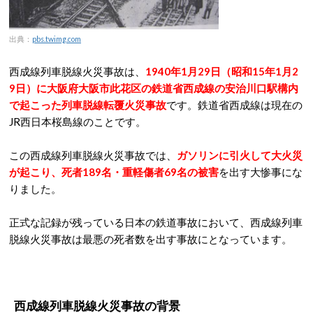
出典：
pbs.twimg.com
西成線列車脱線火災事故は、
1940年1月29日（昭和15年1月2
9日）に大阪府大阪市此花区の鉄道省西成線の安治川口駅構内
で起こった列車脱線転覆火災事故
です。鉄道省西成線は現在の
JR西日本桜島線のことです。
この西成線列車脱線火災事故では、
ガソリンに引火して大火災
が起こり、死者189名・重軽傷者69名の被害
を出す大惨事にな
りました。
正式な記録が残っている日本の鉄道事故において、西成線列車
脱線火災事故は最悪の死者数を出す事故にとなっています。
西成線列車脱線火災事故の背景