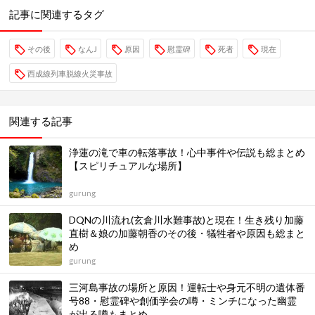
記事に関連するタグ
その後
なんJ
原因
慰霊碑
死者
現在
西成線列車脱線火災事故
関連する記事
浄蓮の滝で車の転落事故！心中事件や伝説も総まとめ
【スピリチュアルな場所】
gurung
DQNの川流れ(玄倉川水難事故)と現在！生き残り加藤
直樹＆娘の加藤朝香のその後・犠牲者や原因も総まと
め
gurung
三河島事故の場所と原因！運転士や身元不明の遺体番
号88・慰霊碑や創価学会の噂・ミンチになった幽霊
が出る噂もまとめ