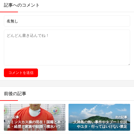
記事へのコメント
前後の記事
前の記事
次の記事
カミンスカス操の現在！国籍と本
大神島の怖い事件やタブー！伝説
名・経歴と家族や結婚・積水ハウ
やユタ・行ってはいけない禁足
ス地面師詐欺事件の逮捕と判決・
地・場所と行き方・観光スポット