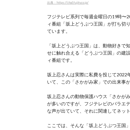
出典：https://i.fod.fujitv.co.jp/
フジテレビ系列で毎週金曜日の19時〜
ィ番組「坂上どうぶつ王国」が打ち切
ています。
「坂上どうぶつ王国」は、動物好きで
せに触れ合える「どうぶつ王国」の建
ィ番組です。
坂上忍さんは実際に私費を投じて202
いて、この「さかがみ家」での出来事が
坂上忍さんの動物保護ハウス「さかが
が多いのですが、フジテレビのバラエ
な声が出ていて、それに関連してネッ
ここでは、そんな「坂上どうぶつ王国