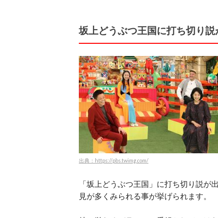
坂上どうぶつ王国に打ち切り説
出典：https://pbs.twimg.com/
「坂上どうぶつ王国」に打ち切り説が
見が多くみられる事が挙げられます。