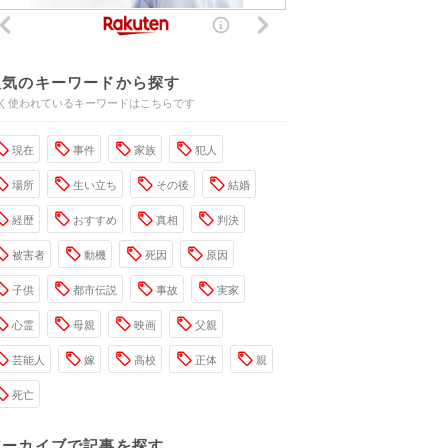
人気のキーワードから探す
く使われているキーワードはこちらです
現在
事件
家族
犯人
場所
生い立ち
その後
結婚
経歴
おすすめ
真相
判決
被害者
動機
死因
原因
子供
都市伝説
事故
実家
心霊
母親
映画
父親
芸能人
嫁
高校
正体
親
死亡
アーカイブで記事を探す