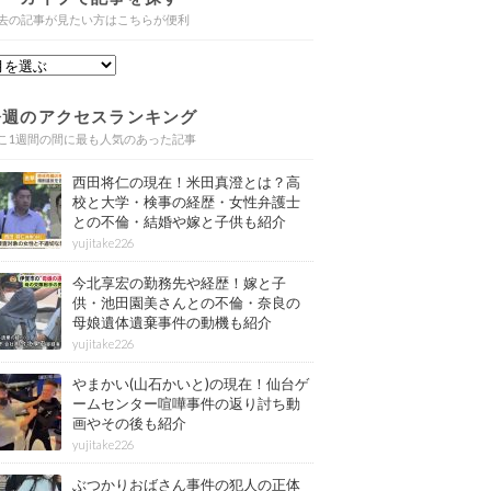
去の記事が見たい方はこちらが便利
今週のアクセスランキング
こ1週間の間に最も人気のあった記事
西田将仁の現在！米田真澄とは？高
校と大学・検事の経歴・女性弁護士
との不倫・結婚や嫁と子供も紹介
yujitake226
今北享宏の勤務先や経歴！嫁と子
供・池田園美さんとの不倫・奈良の
母娘遺体遺棄事件の動機も紹介
yujitake226
やまかい(山石かいと)の現在！仙台ゲ
ームセンター喧嘩事件の返り討ち動
画やその後も紹介
yujitake226
ぶつかりおばさん事件の犯人の正体