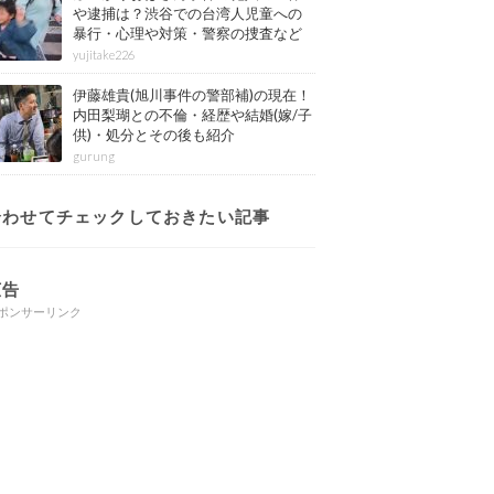
や逮捕は？渋谷での台湾人児童への
暴行・心理や対策・警察の捜査など
その後も紹介
yujitake226
伊藤雄貴(旭川事件の警部補)の現在！
内田梨瑚との不倫・経歴や結婚(嫁/子
供)・処分とその後も紹介
gurung
合わせてチェックしておきたい記事
広告
ポンサーリンク