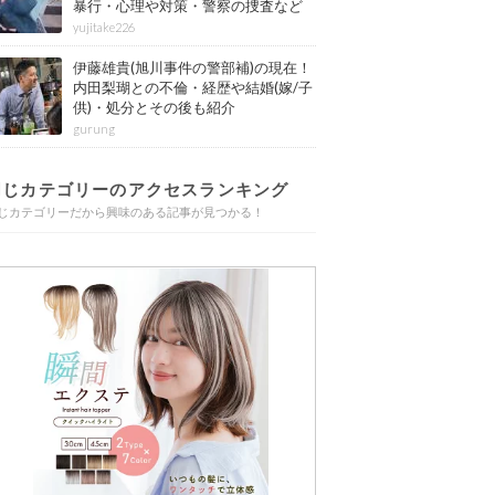
暴行・心理や対策・警察の捜査など
その後も紹介
yujitake226
伊藤雄貴(旭川事件の警部補)の現在！
内田梨瑚との不倫・経歴や結婚(嫁/子
供)・処分とその後も紹介
gurung
同じカテゴリーのアクセスランキング
じカテゴリーだから興味のある記事が見つかる！