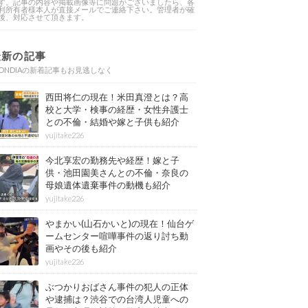
す。記事の内容や掲載画像等に問題がございましたら、各
利所有者様本人が直接メールでご連絡下さい。管理者が確
後、対応させて頂きます。
最新の記事
ONDIAの新着記事もお見逃しなく
西田将仁の現在！米田真澄とは？高
校と大学・検事の経歴・女性弁護士
との不倫・結婚や嫁と子供も紹介
yujitake226
今北享宏の勤務先や経歴！嫁と子
供・池田園美さんとの不倫・奈良の
母娘遺体遺棄事件の動機も紹介
yujitake226
やまかい(山石かいと)の現在！仙台ゲ
ームセンター喧嘩事件の返り討ち動
画やその後も紹介
yujitake226
ぶつかりおばさん事件の犯人の正体
や逮捕は？渋谷での台湾人児童への