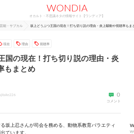
WONDIA
オカルト・不思議ネタの情報サイト【ワンディア】
芸能・サブカル
坂上どうぶつ王国の現在！打ち切り説の理由・炎上騒動や視聴率もま
現在
理由
視聴率
王国の現在！打ち切り説の理由・炎
率もまとめ
0
ujitake226
コメント
する坂上忍さんが司会を務める、動物系教育バラエティ
W
が出ています。
W