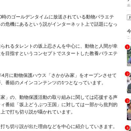
過
20時のゴールデンタイムに放送されている動物バラエテ
りの危機にあるという説がインターネット上で話題になっ
こ
知られるタレントの坂上忍さんを中心に、動物と人間が幸
設を目指すというコンセプトでスタートした教養バラエテ
2年4月に動物保護ハウス「さかがみ家」をオープンさせて
、番組のメインコンテンツの1つとなっています。
み家」の、動物保護活動の取り組みに関しては応援する声
ティ番組「坂上どうぶつ王国」に対しては一部から批判的
ト上で打ち切り説が囁かれています。
」打ち切り説が出た理由などを中心に紹介していきます。