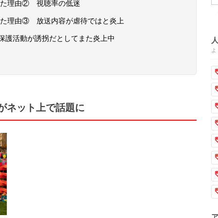
た理由② 視聴率の低迷
た理由③ 放送内容が虐待ではと炎上
保護活動が誘拐だとしてまた炎上中
よ
がネット上で話題に