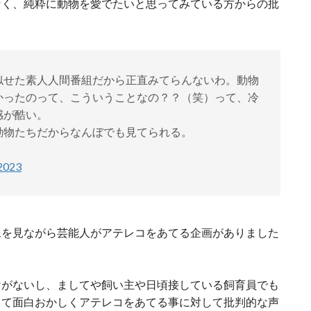
なく、純粋に動物を愛でたいと思ってみている方からの批
似せた素人人間番組だから正直みてらんないわ。動物
かったのって、こういうことなの？？（笑）って、冷
感が酷い。
動物たちだからなんぼでも見てられる。
2023
像を見ながら芸能人がアテレコをあてる企画がありました
けがないし、ましてや飼い主や日頃接している飼育員でも
して面白おかしくアテレコをあてる事に対して批判的な声