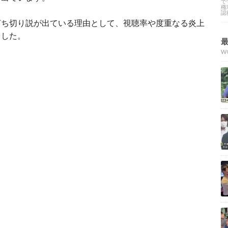
で
権
認
打ち切り説が出ている理由として、視聴率や度重なる炎上
ました。
W