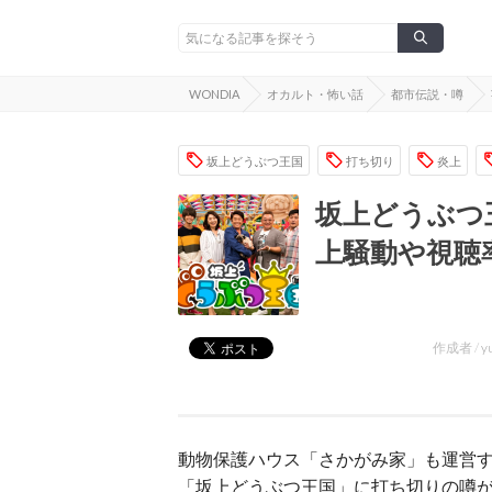
WONDIA
オカルト・怖い話
都市伝説・噂
坂上どうぶつ王国
打ち切り
炎上
坂上どうぶつ
上騒動や視聴
作成者 /
y
動物保護ハウス「さかがみ家」も運営
「坂上どうぶつ王国」に打ち切りの噂