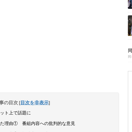
同
事の目次
[
目次を非表示
]
ット上で話題に
た理由① 番組内容への批判的な意見