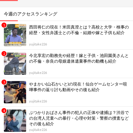
今週のアクセスランキング
西田将仁の現在！米田真澄とは？高校と大学・検事の
経歴・女性弁護士との不倫・結婚や嫁と子供も紹介
yujitake226
今北享宏の勤務先や経歴！嫁と子供・池田園美さんと
の不倫・奈良の母娘遺体遺棄事件の動機も紹介
yujitake226
やまかい(山石かいと)の現在！仙台ゲームセンター喧
嘩事件の返り討ち動画やその後も紹介
yujitake226
ぶつかりおばさん事件の犯人の正体や逮捕は？渋谷で
の台湾人児童への暴行・心理や対策・警察の捜査など
その後も紹介
yujitake226