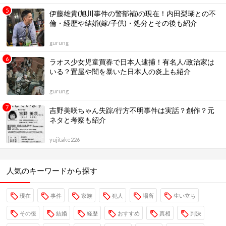
伊藤雄貴(旭川事件の警部補)の現在！内田梨瑚との不
倫・経歴や結婚(嫁/子供)・処分とその後も紹介
gurung
ラオス少女児童買春で日本人逮捕！有名人/政治家は
いる？置屋や闇を暴いた日本人の炎上も紹介
gurung
吉野美咲ちゃん失踪/行方不明事件は実話？創作？元
ネタと考察も紹介
yujitake226
人気のキーワードから探す
現在
事件
家族
犯人
場所
生い立ち
その後
結婚
経歴
おすすめ
真相
判決