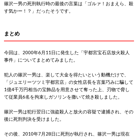
篠沢一男の死刑執行時の最後の言葉は「ゴルァ！おまえら、殺
す気かー！？」だったそうです。
まとめ
今回は、2000年6月11日に発生した「宇都宮宝石店放火殺人
事件」についてまとめてみました。
犯人の篠沢一男は、楽して大金を得たいという動機だけで、
「ジュエリーツツミ宇都宮店」の女性店長を言葉巧みに騙して
1億4千万円相当の宝飾品を用意させて奪った上、刃物で脅し
て従業員6名を拘束しガソリンを撒いて焼き殺しました。
篠沢一男は犯行翌日に強盗殺人と放火の容疑で逮捕され、その
後に死刑判決を受けました。
その後、2010年7月28日に死刑が執行され、篠沢一男は現在