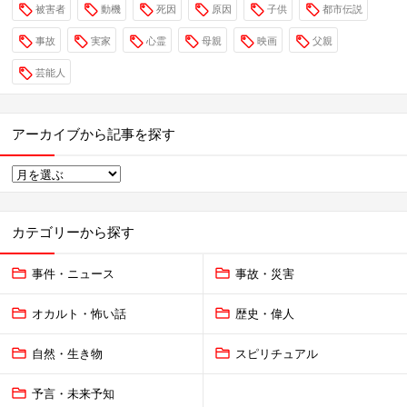
被害者
動機
死因
原因
子供
都市伝説
事故
実家
心霊
母親
映画
父親
芸能人
アーカイブから記事を探す
カテゴリーから探す
事件・ニュース
事故・災害
オカルト・怖い話
歴史・偉人
自然・生き物
スピリチュアル
予言・未来予知