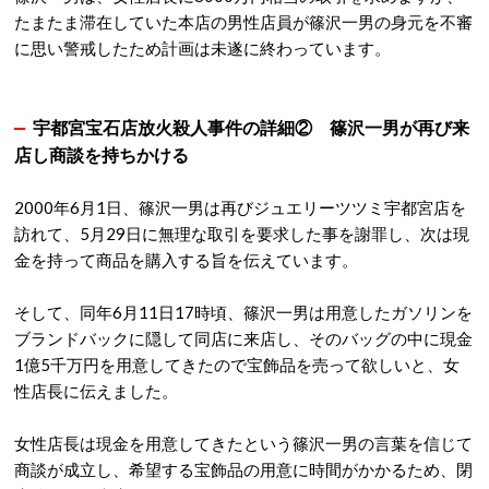
たまたま滞在していた本店の男性店員が篠沢一男の身元を不審
に思い警戒したため計画は未遂に終わっています。
宇都宮宝石店放火殺人事件の詳細② 篠沢一男が再び来
店し商談を持ちかける
2000年6月1日、篠沢一男は再びジュエリーツツミ宇都宮店を
訪れて、5月29日に無理な取引を要求した事を謝罪し、次は現
金を持って商品を購入する旨を伝えています。
そして、同年6月11日17時頃、篠沢一男は用意したガソリンを
ブランドバックに隠して同店に来店し、そのバッグの中に現金
1億5千万円を用意してきたので宝飾品を売って欲しいと、女
性店長に伝えました。
女性店長は現金を用意してきたという篠沢一男の言葉を信じて
商談が成立し、希望する宝飾品の用意に時間がかかるため、閉