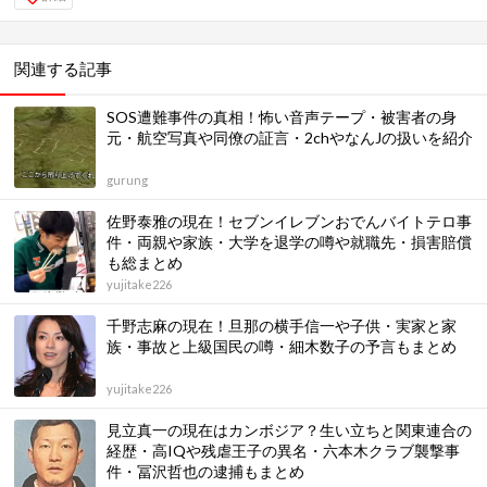
関連する記事
SOS遭難事件の真相！怖い音声テープ・被害者の身
元・航空写真や同僚の証言・2chやなんJの扱いを紹介
gurung
佐野泰雅の現在！セブンイレブンおでんバイトテロ事
件・両親や家族・大学を退学の噂や就職先・損害賠償
も総まとめ
yujitake226
千野志麻の現在！旦那の横手信一や子供・実家と家
族・事故と上級国民の噂・細木数子の予言もまとめ
yujitake226
見立真一の現在はカンボジア？生い立ちと関東連合の
経歴・高IQや残虐王子の異名・六本木クラブ襲撃事
件・冨沢哲也の逮捕もまとめ