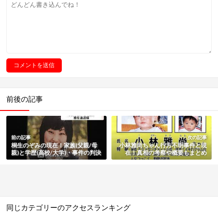
前後の記事
前の記事
次の記事
桐生のぞみの現在！家族(父親/母
小林雅尚ちゃん行方不明事件と現
親)と学歴(高校/大学)・事件の判決
在！真相の考察や概要もまとめ
も総まとめ
同じカテゴリーのアクセスランキング