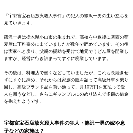
「宇都宮宝石店放火殺人事件」の犯人の篠沢一男の生い立ちを
見ていきます。
篠沢一男は栃木県小山市の生まれで、高校を中退後に関西の蕎
麦屋に丁稚奉公に出ていましたが数年で辞めています。その後
は実家へと戻り、父親の援助を受けて地元でうどん屋を開業し
ますが、経営に行き詰まってすぐに廃業しています。
その後は、料理店で働くなどしていましたが、これも長続きせ
ずにすぐに辞め、それからは家族の脛を齧って高級外車を乗り
回し、高級ブランド品を買い漁って、月10万円を支払って愛
人を囲うなどし、さらにギャンブルにのめり込んで多額の借金
を抱えたようです。
宇都宮宝石店放火殺人事件の犯人・篠沢一男の嫁や息
子などの家族は？