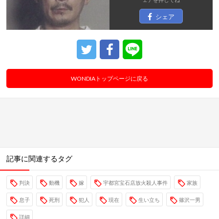
シェア
WONDIAトップページに戻る
記事に関連するタグ
判決
動機
嫁
宇都宮宝石店放火殺人事件
家族
息子
死刑
犯人
現在
生い立ち
篠沢一男
詳細