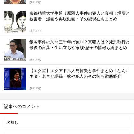
gurung
京都精華大学生通り魔殺人事件の犯人と真相！場所と
被害者・漫画や再現動画・その後現在もまとめ
はちたく
飯塚事件の久間三千年は冤罪？真犯人は？死刑執行と
最後の言葉・生い立ちや家族/息子の情報も総まとめ
gurung
【エク哲】エクアドル人見哲夫と事件まとめ！なんJ
ネタ・名言と語録・嫁や犯人のその後も徹底紹介
gurung
記事へのコメント