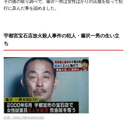
その後の取り調べで、篠沢一男は女性ばかりの店舗を狙って犯
行に及んだ事を認めました。
宇都宮宝石店放火殺人事件の犯人・篠沢一男の生い立
ち
出典：https://pbs.twimg.com/