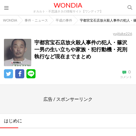
WONDIA
オカルト・不思議ネタの情報サイト【ワンディア】
WONDIA
事件・ニュース
平成の事件
宇都宮宝石店放火殺人事件の犯人・
yujitake226
宇都宮宝石店放火殺人事件の犯人・篠沢
一男の生い立ちや家族・犯行動機・死刑
執行など現在までまとめ
0
コメント
広告 / スポンサーリンク
はじめに