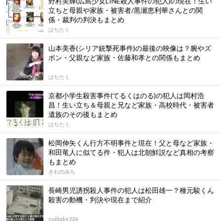
野村美輝(広島少女LINE殺人事件の犯人)の現在！生い
立ちと母親や家族・被害者/黒瀬恵利華さんとの関
係・裁判の判決もまとめ
はちたく
山本美香(シリア銃撃死事件)の最後の映像は？腕やズ
ボン・父親など家族・佐藤和孝との関係もまとめ
はちたく
京都小学生殺害事件(てるくはのる)の犯人は岡村浩
昌！生い立ち＆母親と兄など家族・高校時代・被害者
遺族のその後もまとめ
はちたく
松岡伸矢くん行方不明事件と現在！父と母など家族・
和田竜人に似てる件・犯人は北朝鮮説など真相の考察
もまとめ
きわのみち
長崎男児誘拐殺人事件の犯人は松田雄一？種元駿くん
殺害の動機・判決や現在まで紹介
yujitake226