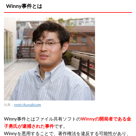
Winny事件とは
出典：
next.rikunabi.com
Winny事件とはファイル共有ソフトの
Winnyの開発者である金
子勇氏が逮捕された事件
です。
Winnyを悪用することで、著作権法を違反する可能性があり、