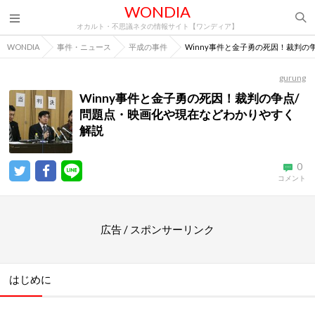
WONDIA
オカルト・不思議ネタの情報サイト【ワンディア】
WONDIA
事件・ニュース
平成の事件
Winny事件と金子勇の死因！裁判
gurung
Winny事件と金子勇の死因！裁判の争点/
問題点・映画化や現在などわかりやすく
解説
0
コメント
広告 / スポンサーリンク
はじめに