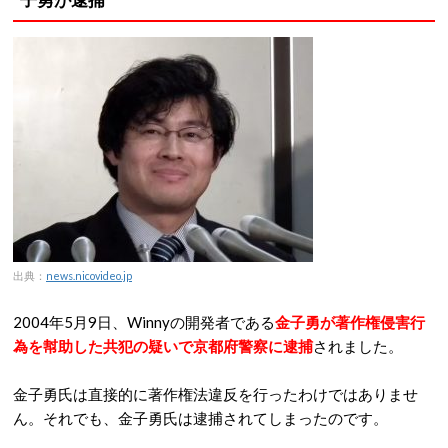
出典：
news.nicovideo.jp
2004年5月9日、Winnyの開発者である
金子勇が著作権侵害行
為を幇助した共犯の疑いで京都府警察に逮捕
されました。
金子勇氏は直接的に著作権法違反を行ったわけではありませ
ん。それでも、金子勇氏は逮捕されてしまったのです。