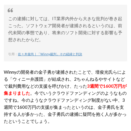
この逮捕に対しては、IT業界内外から大きな批判が巻き起
こった。ソフトウェア開発者が逮捕されるというのは、前
代未聞の事態であり、将来のソフト開発に対する影響も予
想されたからだ。
引用：
佐々木俊尚｜「Winny裁判」その経緯と判決
Winnyの開発者の金子勇が逮捕されたことで、壇俊光氏らによ
る「ウィニー弁護団」が結成され、2ちゃんねるやサイトなど
で裁判費用などの支援を呼びかけ、たった
3週間で1600万円が
集まりました
。今でいうクラウドファンディングのようなもの
ですね。今のようなクラウドファンディング制度がない中、3
週間で1600万円の支援が集まったというのは、金子勇氏を支
持する人が多かった、金子勇氏の逮捕に疑問を抱く人が多かっ
たということでしょう。