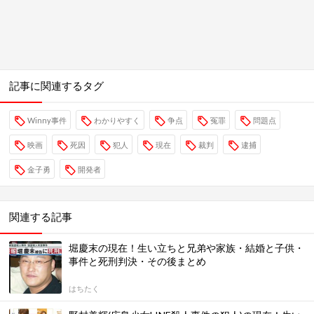
記事に関連するタグ
Winny事件
わかりやすく
争点
冤罪
問題点
映画
死因
犯人
現在
裁判
逮捕
金子勇
開発者
関連する記事
堀慶末の現在！生い立ちと兄弟や家族・結婚と子供・
事件と死刑判決・その後まとめ
はちたく