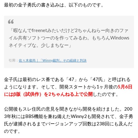
最初の金子勇氏の書き込みは、以下のものです。
「暇なんでfreenetみたいだけど2ちゃんねらー向きのファ
イル共有ソフトつーのを作ってみるわ。もちろんWindows
ネイティブな。少しまちなー」
引用：
佐々木俊尚｜「Winny裁判」その経緯と判決
金子氏は最初のレス番である「47」から「47氏」と呼ばれる
ようになります。そして、開発スタートから1ヶ月後の
5月6日
にはβ版（試供作）を2ちゃんねる上で公開
したのです。
公開後もスレ住民の意見を聞きながら開発を続けました。200
3年秋にはBBS機能を兼ね備えたWinny2も開発されて、金子勇
氏が逮捕されるまでバージョンアップ回数は238回にも及んだ
のです。