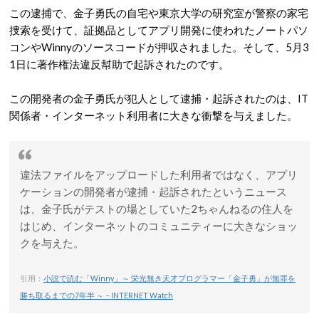
この逮捕で、金子勇氏の自宅や東京大学の研究室が警察の家宅
捜索を受けて、証拠品としてアプリ開発に使われたノートパソ
コンやWinnyのソースコードが押収されました。そして、5月3
1日に著作権法違反幇助で起訴されたのです。
この開発者の金子勇氏が犯人として逮捕・起訴されたのは、IT
関係者・インターネット利用者に大きな衝撃を与えました。
違法ファイルをアップロードした利用者ではなく、アプリ
ケーションの開発者が逮捕・起訴されたというニュース
は、金子氏がテストの場としていた2ちゃんねるの住人を
はじめ、インターネットのコミュニティーに大きなショッ
クを与えた。
引用：
小説で読む「Winny」～ 栄光無き天才プログラマー「金子勇」が無罪を
勝ち取るまでの7年半 ～ – INTERNET Watch