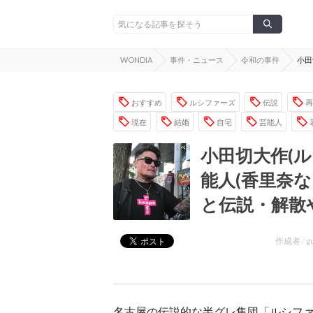
WONDIA
事件・ニュース
令和の事件
小田
おすすめ
ルシファーズ
伝説
再
現在
結婚
自宅
芸能人
小田切大作(
能人(香里奈
と伝説・解散
作成者 /
g
名古屋の伝説的な半グレ集団「ルシフ