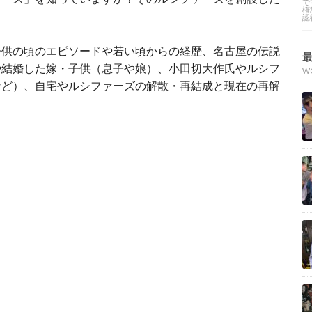
で
権
認
子供の頃のエピソードや若い頃からの経歴、名古屋の伝説
や結婚した嫁・子供（息子や娘）、小田切大作氏やルシフ
W
など）、自宅やルシファーズの解散・再結成と現在の再解