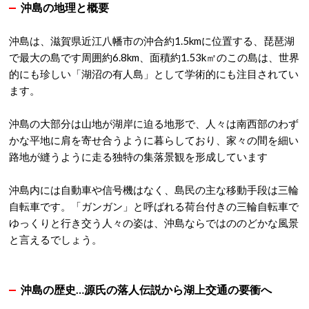
沖島の地理と概要
沖島は
、滋賀県近江八幡市の沖合約1.5kmに位置する、琵琶湖
で最大の島です
周囲約6.8km、面積約1.53k㎡のこの島は、世界
的にも珍しい「湖沼の有人島」として学術的にも注目されてい
ます。
沖
島の大部分は山地が湖岸に迫る地形で、人々は南西部のわず
かな平地に肩を寄せ合うように暮らしており、家々の間を細い
路地が縫うように走る独特の集落景観を形成しています
沖島内には自動車や信号機はなく、島民の主な移動手段は三輪
自転車です。
「ガンガン」と呼ばれる荷台付きの三輪自転車で
ゆっくりと行き交う人々の姿は、沖島ならではののどかな風景
と言えるでしょう。
沖島の歴史…源氏の落人伝説から湖上交通の要衝へ