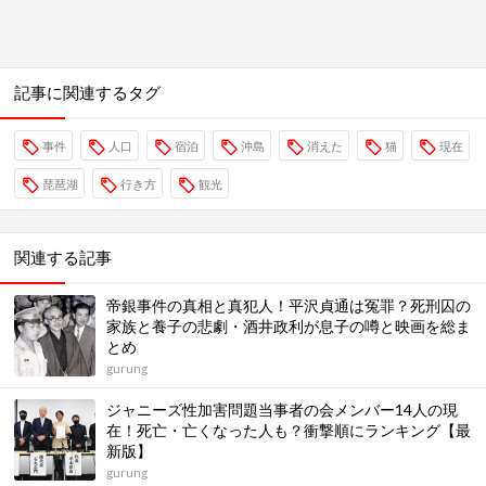
記事に関連するタグ
事件
人口
宿泊
沖島
消えた
猫
現在
琵琶湖
行き方
観光
関連する記事
帝銀事件の真相と真犯人！平沢貞通は冤罪？死刑囚の
家族と養子の悲劇・酒井政利が息子の噂と映画を総ま
とめ
gurung
ジャニーズ性加害問題当事者の会メンバー14人の現
在！死亡・亡くなった人も？衝撃順にランキング【最
新版】
gurung