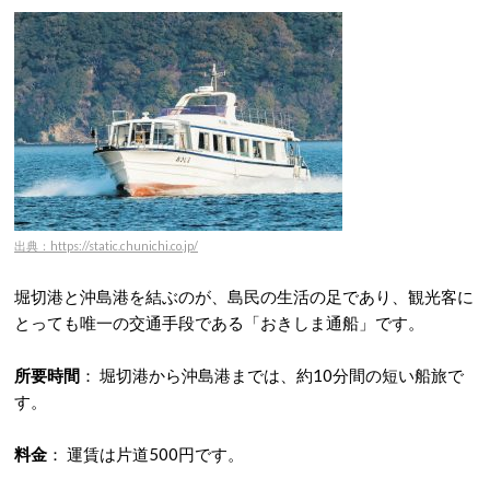
出典：https://static.chunichi.co.jp/
堀切港と沖島港を結ぶのが、島民の生活の足であり、観光客に
とっても唯一の交通手段である「おきしま通船」です。
所要時間
：
堀切港から沖島港までは、約10分間の短い船旅で
す。
料金
：
運賃は片道500円です。