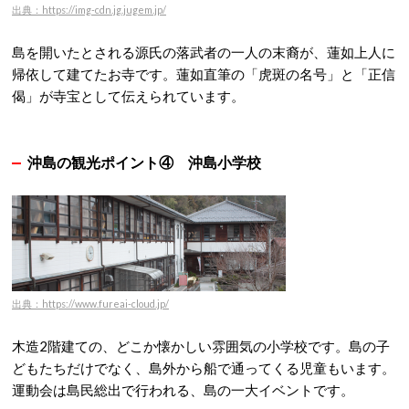
出典：https://img-cdn.jg.jugem.jp/
島を開いたとされる源氏の落武者の一人の末裔が、蓮如上人に
帰依して建てたお寺です。
蓮如直筆の「虎斑の名号」と「正信
偈」が寺宝として伝えられています。
沖島の観光ポイント④
沖島小学校
出典：https://www.fureai-cloud.jp/
木造2階建ての、どこか懐かしい雰囲気の小学校です。
島の子
どもたちだけでなく、島外から船で通ってくる児童もいます。
運動会は島民総出で行われる、島の一大イベントです。