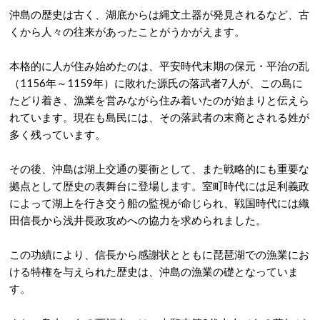
沖島の歴史は古く、湖底からは縄文土器が発見されるなど、古
くから人々の往来があったことがうかがえます。
本格的に人が住み始めたのは、平安時代末期の保元・平治の乱
（1156年～1159年）に敗れた源氏の落武者7人が、この島に
たどり着き、漁業を営みながら住み着いたのが始まりと伝えら
れています。
現在も島民には、その落武者の末裔とされる姓が
多く残っています。
その後、沖島は湖上交通の要衝として、また戦略的にも重要な
拠点として歴史の表舞台に登場します。室町時代には足利義政
によって湖上を行き交う船の監視が命じられ、戦国時代には織
田信長から浅井長政攻めへの協力を求められました。
この功績により、信長から感謝状とともに琵琶湖での漁業にお
ける特権を与えられた歴史は、沖島の漁業の礎となっていま
す。