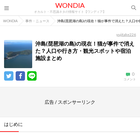
WONDIA
オカルト・不思議ネタの情報サイト【ワンディア】
WONDIA
事件・ニュース
沖島(琵琶湖の島)の現在！猫が事件で消えた？人口
yujitake226
沖島(琵琶湖の島)の現在！猫が事件で消え
た？人口や行き方・観光スポットや宿泊
施設まとめ
0
コメント
広告 / スポンサーリンク
はじめに