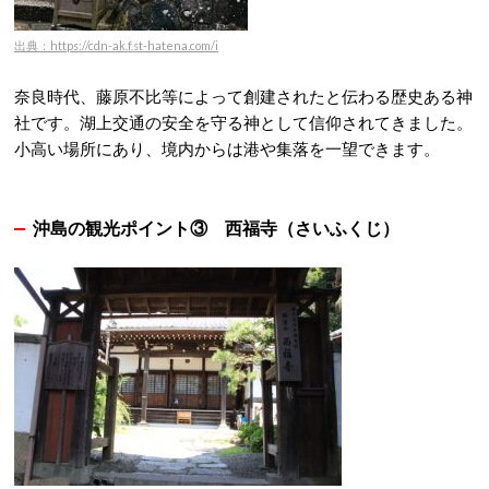
出典：https://cdn-ak.f.st-hatena.com/i
奈良時代、藤原不比等によって創建されたと伝わる歴史ある神
社です。
湖上交通の安全を守る神として信仰されてきました。
小高い場所にあり、境内からは港や集落を一望できます。
沖島の観光ポイント③
西福寺（さいふくじ）