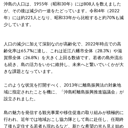
沖島の人口は、1955年（昭和30年）には808人を数えました
が、その後は減少の一途をたどっています。
令和4年（2022
年）には約221人となり、昭和33年から比較すると約70%も減
少しています。
人口の減少に加えて深刻なのが高齢化で、2022年時点での高
齢化率は65.7%に達し、これは近江八幡市全体（28.3%）や滋
賀県全体（26.8%）を大きく上回る数値です。
若者の島外流出
も続き、島の活力をいかに維持し、未来へと繋いでいくかが大
きな課題となっています。
このような状況を打開すべく、2013年に離島振興法の対象地
域に指定されたことを機に、「沖島町離島振興推進協議会」が
設立されました。
島の魅力を発信する観光事業や移住促進の取り組みが積極的に
行われ、近年では地域おこし協力隊として島に赴任し、任期終
了後も定住する若者も現れるなど、新たな希望の光も見え始め