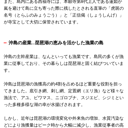
また、島内にある西福寺には、本願寺第8代上人である蓮如が
嵐を避けて島に立ち寄った際に残したとされる直筆の「虎斑の
名号（とらふのみょうごう）」と「正信偈（しょうしんげ）」
が寺宝として大切に保管されています。
沖島の産業…琵琶湖の恵みを活かした漁業の島
沖島の主幹産業は、なんといっても漁業です。
島民の多くが漁
業に従事しており、その暮らしは琵琶湖と固く結びついていま
す。
沖島は琵琶湖の漁獲高の約4割を占めるほど重要な役割を担っ
てきました。
底引き網、刺し網、定置網（エリ漁）など様々な
漁法で、アユ、ビワマス、ニゴロブナ、スジエビ、シジミとい
った多種多様な湖の幸が水揚げされます。
しかし、近年は琵琶湖の環境変化や外来魚の増加、水質汚染な
どにより漁獲量はピーク時から大幅に減少し、漁業従事者の高