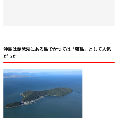
----------------------------------------------------------------
沖島は琵琶湖にある島でかつては「猫島」として人気
だった