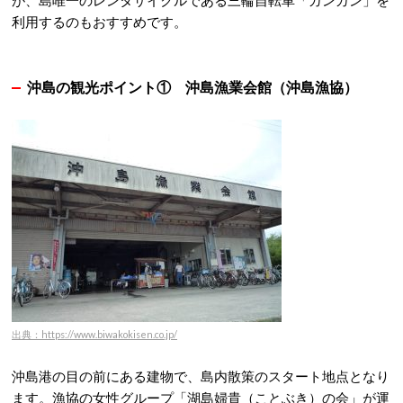
が、島唯一のレンタサイクルである三輪自転車「ガンガン」を
利用するのもおすすめです。
沖島の観光ポイント① 沖島漁業会館（沖島漁協）
出典：https://www.biwakokisen.co.jp/
沖島港の目の前にある建物で、島内散策のスタート地点となり
ます。
漁協の女性グループ「湖島婦貴（ことぶき）の会」が運