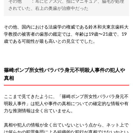
その他 ：耳にピアス穴、指にマニキュア、脇毛が処理
されていた、右上の奥歯が治療中だった
その他、国内における法歯学の権威である鈴木和夫東京歯科大
学教授の被害者の歯形の鑑定では、年齢は19歳〜21歳で、19
歳である可能性が最も高いとの見立てでした。
篠崎ポンプ所女性バラバラ身元不明殺人事件の犯人や
真相
ここまで見てきたように、「篠崎ポンプ所女性バラバラ身元不
明殺人事件」は犯人や事件の真相についての確定的な情報や有
力な推測情報は全く出ていません。
真相や犯人の情報が全く出ていないという点から、ネット上で
は何らかの犯罪集団による組織的な犯行が真相ではないかとい