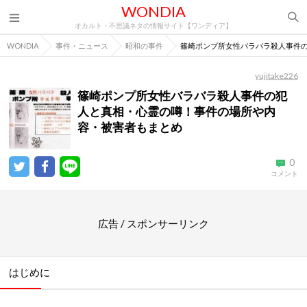
WONDIA
オカルト・不思議ネタの情報サイト【ワンディア】
WONDIA
事件・ニュース
昭和の事件
篠崎ポンプ所女性バラバラ殺人事件
yujitake226
篠崎ポンプ所女性バラバラ殺人事件の犯
人と真相・心霊の噂！事件の場所や内
容・被害者もまとめ
0
コメント
広告 / スポンサーリンク
はじめに