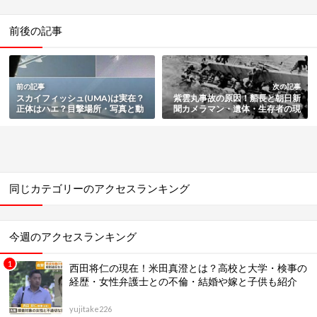
前後の記事
前の記事
次の記事
スカイフィッシュ(UMA)は実在？
紫雲丸事故の原因！船長と朝日新
正体はハエ？目撃場所・写真と動
聞カメラマン・遺体・生存者の現
画・正体の解明まとめ
在や呪いの噂もまとめ
同じカテゴリーのアクセスランキング
今週のアクセスランキング
西田将仁の現在！米田真澄とは？高校と大学・検事の
経歴・女性弁護士との不倫・結婚や嫁と子供も紹介
yujitake226