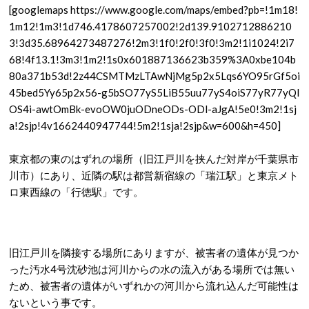
[googlemaps https://www.google.com/maps/embed?pb=!1m18!
1m12!1m3!1d746.4178607257002!2d139.9102712886210
3!3d35.68964273487276!2m3!1f0!2f0!3f0!3m2!1i1024!2i7
68!4f13.1!3m3!1m2!1s0x601887136623b359%3A0xbe104b
80a371b53d!2z44CSMTMzLTAwNjMg5p2x5Lqs6YO95rGf5oi
45bed5Yy65p2x56-g5bSO77yS5LiB55uu77yS4oiS77yR77yQI
OS4i-awtOmBk-evoOW0juODneODs-ODl-aJgA!5e0!3m2!1sj
a!2sjp!4v1662440947744!5m2!1sja!2sjp&w=600&h=450]
東京都の東のはずれの場所（旧江戸川を挟んだ対岸が千葉県市
川市）にあり、近隣の駅は都営新宿線の「瑞江駅」と東京メト
ロ東西線の「行徳駅」です。
旧江戸川を隣接する場所にありますが、被害者の遺体が見つか
った汚水4号沈砂池は河川からの水の流入がある場所では無い
ため、被害者の遺体がいずれかの河川から流れ込んだ可能性は
ないという事です。