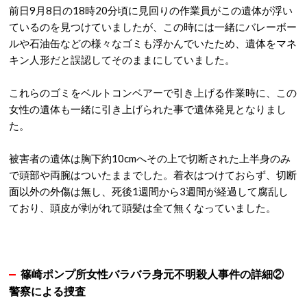
前日9月8日の18時20分頃に見回りの作業員がこの遺体が浮い
ているのを見つけていましたが、この時には一緒にバレーボー
ルや石油缶などの様々なゴミも浮かんでいたため、遺体をマネ
キン人形だと誤認してそのままにしていました。
これらのゴミをベルトコンベアーで引き上げる作業時に、この
女性の遺体も一緒に引き上げられた事で遺体発見となりまし
た。
被害者の遺体は胸下約10cmへその上で切断された上半身のみ
で頭部や両腕はついたままでした。着衣はつけておらず、切断
面以外の外傷は無し、死後1週間から3週間が経過して腐乱し
ており、頭皮が剥がれて頭髪は全て無くなっていました。
篠崎ポンプ所女性バラバラ身元不明殺人事件の詳細②
警察による捜査