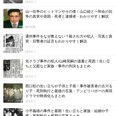
はちたく
山一抗争のヒットマンやその後！山口組と一和会の抗
争の真実や原因・死者と逮捕者・わかりやすく解説
gurung
通州事件をなぜ教えない？殺され方や犯人・写真と真
実・目撃者の証言もわかりやすく解説
はちたく
光クラブ事件の犯人/山崎晃嗣の遺書と死因！生い立
ちと父親など家族・事件の判決もまとめ
はちたく
西口彰の生い立ちや子供と子孫！事件被害者の古川る
り子・死刑執行と最後の言葉・アンビリバボーの再現
ドラマや映画化もまとめ
はちたく
小平義雄の事件と最期！生い立ちと家族・結婚や子
孫・死刑執行と最期の言葉まとめ