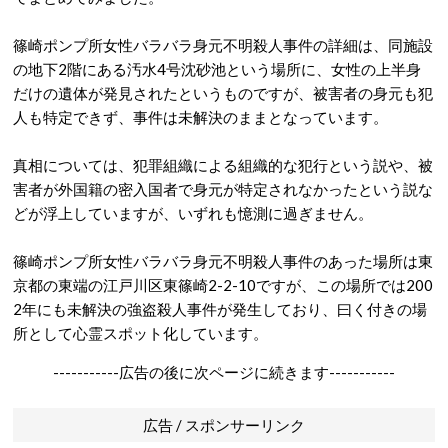
篠崎ポンプ所女性バラバラ身元不明殺人事件の詳細は、同施設
の地下2階にある汚水4号沈砂池という場所に、女性の上半身
だけの遺体が発見されたというものですが、被害者の身元も犯
人も特定できず、事件は未解決のままとなっています。
真相については、犯罪組織による組織的な犯行という説や、被
害者が外国籍の密入国者で身元が特定されなかったという説な
どが浮上していますが、いずれも憶測に過ぎません。
篠崎ポンプ所女性バラバラ身元不明殺人事件のあった場所は東
京都の東端の江戸川区東篠崎2-2-10ですが、この場所では200
2年にも未解決の強盗殺人事件が発生しており、曰く付きの場
所として心霊スポット化しています。
-----------広告の後に次ページに続きます-----------
広告 / スポンサーリンク