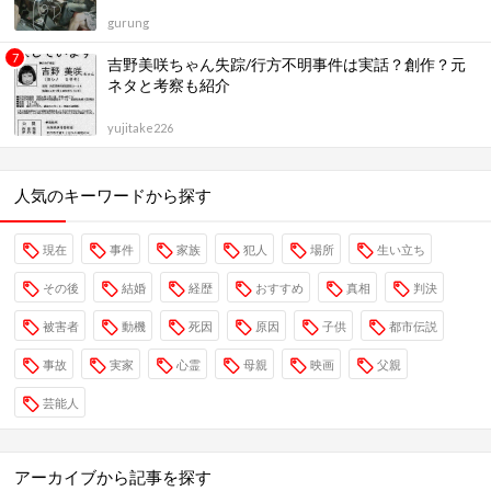
gurung
吉野美咲ちゃん失踪/行方不明事件は実話？創作？元
ネタと考察も紹介
yujitake226
人気のキーワードから探す
現在
事件
家族
犯人
場所
生い立ち
その後
結婚
経歴
おすすめ
真相
判決
被害者
動機
死因
原因
子供
都市伝説
事故
実家
心霊
母親
映画
父親
芸能人
アーカイブから記事を探す