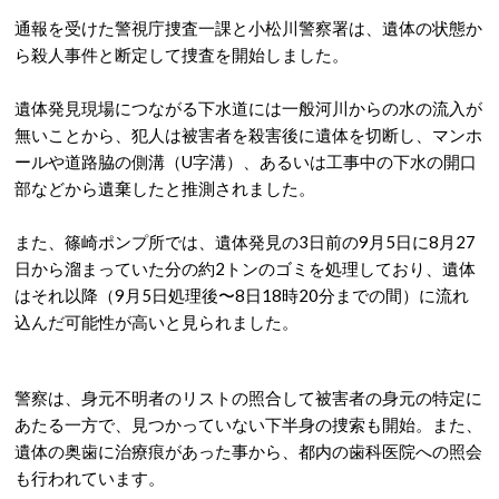
通報を受けた警視庁捜査一課と小松川警察署は、遺体の状態か
ら殺人事件と断定して捜査を開始しました。
遺体発見現場につながる下水道には一般河川からの水の流入が
無いことから、犯人は被害者を殺害後に遺体を切断し、マンホ
ールや道路脇の側溝（U字溝）、あるいは工事中の下水の開口
部などから遺棄したと推測されました。
また、篠崎ポンプ所では、遺体発見の3日前の9月5日に8月27
日から溜まっていた分の約2トンのゴミを処理しており、遺体
はそれ以降（9月5日処理後〜8日18時20分までの間）に流れ
込んだ可能性が高いと見られました。
警察は、身元不明者のリストの照合して被害者の身元の特定に
あたる一方で、見つかっていない下半身の捜索も開始。また、
遺体の奥歯に治療痕があった事から、都内の歯科医院への照会
も行われています。