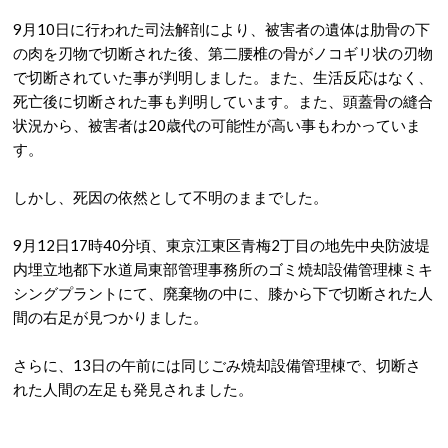
9月10日に行われた司法解剖により、被害者の遺体は肋骨の下
の肉を刃物で切断された後、第二腰椎の骨がノコギリ状の刃物
で切断されていた事が判明しました。また、生活反応はなく、
死亡後に切断された事も判明しています。また、頭蓋骨の縫合
状況から、被害者は20歳代の可能性が高い事もわかっていま
す。
しかし、死因の依然として不明のままでした。
9月12日17時40分頃、東京江東区青梅2丁目の地先中央防波堤
内埋立地都下水道局東部管理事務所のゴミ焼却設備管理棟ミキ
シングプラントにて、廃棄物の中に、膝から下で切断された人
間の右足が見つかりました。
さらに、13日の午前には同じごみ焼却設備管理棟で、切断さ
れた人間の左足も発見されました。