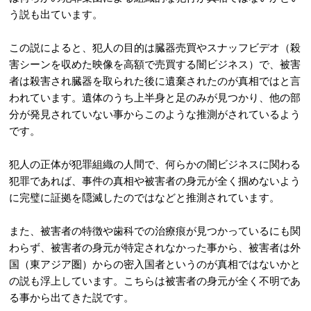
う説も出ています。
この説によると、犯人の目的は臓器売買やスナッフビデオ（殺
害シーンを収めた映像を高額で売買する闇ビジネス）で、被害
者は殺害され臓器を取られた後に遺棄されたのが真相ではと言
われています。遺体のうち上半身と足のみが見つかり、他の部
分が発見されていない事からこのような推測がされているよう
です。
犯人の正体が犯罪組織の人間で、何らかの闇ビジネスに関わる
犯罪であれば、事件の真相や被害者の身元が全く掴めないよう
に完璧に証拠を隠滅したのではなどと推測されています。
また、被害者の特徴や歯科での治療痕が見つかっているにも関
わらず、被害者の身元が特定されなかった事から、被害者は外
国（東アジア圏）からの密入国者というのが真相ではないかと
の説も浮上しています。こちらは被害者の身元が全く不明であ
る事から出てきた説です。