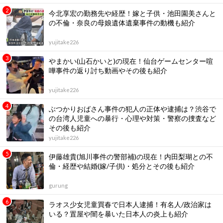
今北享宏の勤務先や経歴！嫁と子供・池田園美さんと
の不倫・奈良の母娘遺体遺棄事件の動機も紹介
yujitake226
やまかい(山石かいと)の現在！仙台ゲームセンター喧
嘩事件の返り討ち動画やその後も紹介
yujitake226
ぶつかりおばさん事件の犯人の正体や逮捕は？渋谷で
の台湾人児童への暴行・心理や対策・警察の捜査など
その後も紹介
yujitake226
伊藤雄貴(旭川事件の警部補)の現在！内田梨瑚との不
倫・経歴や結婚(嫁/子供)・処分とその後も紹介
gurung
ラオス少女児童買春で日本人逮捕！有名人/政治家は
いる？置屋や闇を暴いた日本人の炎上も紹介