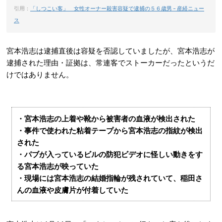
引用：
「しつこい客」 女性オーナー殺害容疑で逮捕の５６歳男 – 産経ニュー
ス
宮本浩志は逮捕直後は容疑を否認していましたが、宮本浩志が
逮捕された理由・証拠は、常連客でストーカーだったというだ
けではありません。
・宮本浩志の上着や靴から被害者の血液が検出された
・事件で使われた粘着テープから宮本浩志の指紋が検出
された
・パブが入っているビルの防犯ビデオに怪しい動きをす
る宮本浩志が映っていた
・現場には宮本浩志の結婚指輪が残されていて、稲田さ
んの血液や皮膚片が付着していた