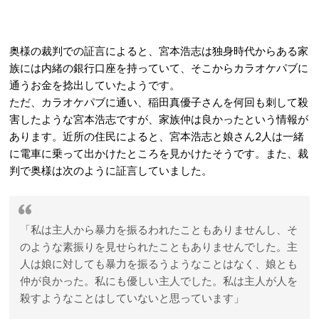
奥様の裁判での証言によると、宮本浩志は独身時代からある家
族には内緒の銀行口座を持っていて、そこからカラオケパブに
通うお金を捻出していたようです。
ただ、カラオケパブに通い、稲田真優子さんを何回も刺して殺
害したような宮本浩志ですが、家族仲は良かったという情報が
あります。近所の住民によると、宮本浩志と娘さん2人は一緒
に電車に乗って出かけたところを見かけたそうです。また、裁
判で奥様は次のように証言していました。
「私は主人から暴力を振るわれたこともありませんし、そ
のような素振りを見せられたこともありませんでした。主
人は娘に対しても暴力を振るうようなことはなく、娘とも
仲が良かった。私にも優しい主人でした。私は主人が人を
殺すようなことはしていないと思っています」