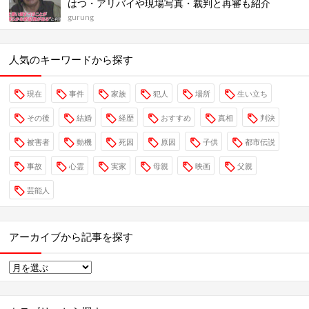
はつ・アリバイや現場写真・裁判と再審も紹介
gurung
人気のキーワードから探す
現在
事件
家族
犯人
場所
生い立ち
その後
結婚
経歴
おすすめ
真相
判決
被害者
動機
死因
原因
子供
都市伝説
事故
心霊
実家
母親
映画
父親
芸能人
アーカイブから記事を探す