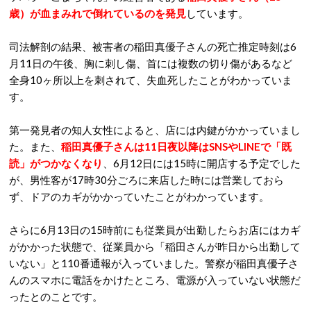
歳）が血まみれで倒れているのを発見
しています。
司法解剖の結果、被害者の稲田真優子さんの死亡推定時刻は6
月11日の午後、胸に刺し傷、首には複数の切り傷があるなど
全身10ヶ所以上を刺されて、失血死したことがわかっていま
す。
第一発見者の知人女性によると、店には内鍵がかかっていまし
た。また、
稲田真優子さんは11日夜以降はSNSやLINEで「既
読」がつかなくなり
、6月12日には15時に開店する予定でした
が、男性客が17時30分ごろに来店した時には営業しておら
ず、ドアのカギがかかっていたことがわかっています。
さらに6月13日の15時前にも従業員が出勤したらお店にはカギ
がかかった状態で、従業員から「稲田さんが昨日から出勤して
いない」と110番通報が入っていました。警察が稲田真優子さ
んのスマホに電話をかけたところ、電源が入っていない状態だ
ったとのことです。