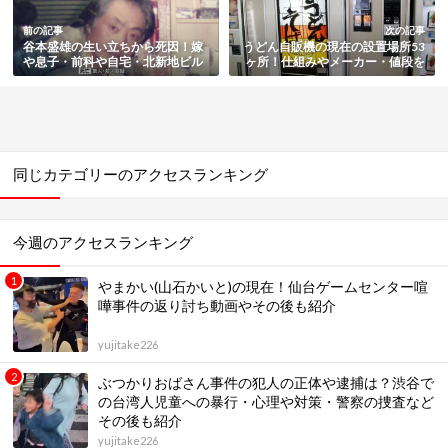
前の記事
次の記事
谷本盛雄の生い立ちから死因！嫁
うどん自販機の現在の設置場所53
や息子・前科や自宅・北新地ビル
ヶ所！仕組みやメーカー・値段を
放火殺人事件の動機も総まとめ
総まとめ
同じカテゴリーのアクセスランキング
今週のアクセスランキング
やまかい(山石かいと)の現在！仙台ゲームセンター喧
嘩事件の返り討ち動画やその後も紹介
yujitake226
ぶつかりおばさん事件の犯人の正体や逮捕は？渋谷で
の台湾人児童への暴行・心理や対策・警察の捜査など
その後も紹介
yujitake226