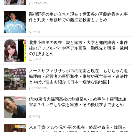
yujitake226
那須野亮の生い立ちと現在！世田谷の斉藤静香さん事
件と判決・刑務所での藤江彰殺害もまとめ
gurung
北井小由里の現在！親と家族・大学と知的障害・事件
後のアップルパイや卒アル画像・勤務先と職場・裁判
の判決まとめ
はちたく
ノースサファリサッポロの閉園と現在！もりちゃん退
職理由・経営者の星野和生・事故や死亡事例・違法性
とやばい理由も紹介【日本一危険な動物園】
yujitake226
侑大(東海大福岡高校の剣道部)いじめ事件！顧問は加
害者？生い立ちや親と家族・その後現在までまとめ
gurung
米倉千貴(オルツ元社長)の現在！経歴や資産・韓国人