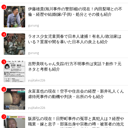
伊藤雄貴(旭川事件の警部補)の現在！内田梨瑚との不
倫・経歴や結婚(嫁/子供)・処分とその後も紹介
gurung
ラオス少女児童買春で日本人逮捕！有名人/政治家は
いる？置屋や闇を暴いた日本人の炎上も紹介
gurung
吉野美咲ちゃん失踪/行方不明事件は実話？創作？元
ネタと考察も紹介
yujitake226
永富直也の現在！空手や住吉会の経歴・新井礼人くん
虐待死事件の動機や判決・出所の今も紹介
yujitake226
阪原弘の現在！日野町事件の冤罪と真犯人は？経歴や
職業・嫁と息子・部落出身や宗教の噂・被害者の池元