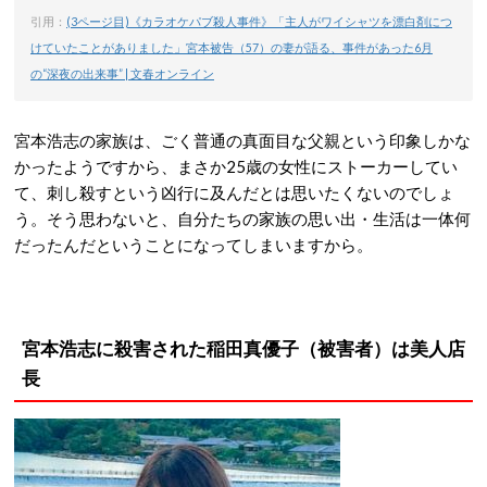
引用：
(3ページ目)《カラオケパブ殺人事件》「主人がワイシャツを漂白剤につ
けていたことがありました」宮本被告（57）の妻が語る、事件があった6月
の“深夜の出来事” | 文春オンライン
宮本浩志の家族は、ごく普通の真面目な父親という印象しかな
かったようですから、まさか25歳の女性にストーカーしてい
て、刺し殺すという凶行に及んだとは思いたくないのでしょ
う。そう思わないと、自分たちの家族の思い出・生活は一体何
だったんだということになってしまいますから。
宮本浩志に殺害された稲田真優子（被害者）は美人店
長