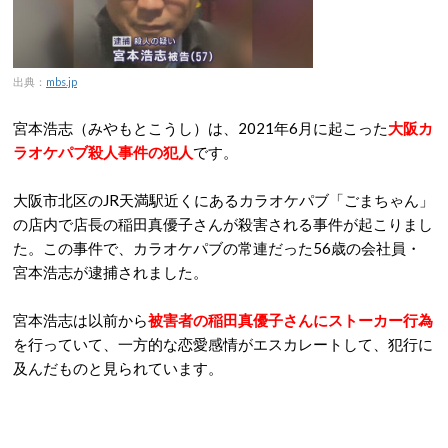
出典：
mbs.jp
宮本浩志（みやもとこうし）は、2021年6月に起こった
大阪カ
ラオケパブ殺人事件の犯人
です。
大阪市北区のJR天満駅近くにあるカラオケパブ「ごまちゃん」
の店内で店長の稲田真優子さんが殺害される事件が起こりまし
た。この事件で、カラオケパブの常連だった56歳の会社員・
宮本浩志が逮捕されました。
宮本浩志は以前から
被害者の稲田真優子さんにストーカー行為
を行っていて、一方的な恋愛感情がエスカレートして、犯行に
及んだものと見られています。