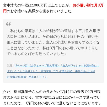
宮本浩志の年収は1000万円以上でしたが、
お小遣い制で月3万
円
のお小遣いを奥様から渡されていました。
「私たちの家庭は主人の給料が私の管理する三井住友銀行
の口座に振り込まれ、その日のうちに月3万円の小遣いを
主人に渡していました。主人は小遣いを前借りするような
ことはなかったので、私は3万円のお小遣いでやりくりし
ているものとばかり思っていました」
引用：
(2ページ目)《カラオケパブ殺人事件》「主人がワイシャツを漂白剤につ
けていたことがありました」宮本被告（57）の妻が語る、事件があった6月
の“深夜の出来事” | 文春オンライン
ただ、稲田真優子さんのカラオケパブは1回の来店で1万円程
度のお会計になり、宮本浩志は2日に1回のペースで通ってい
ましたので、3万円のお小遣いでは足りないことになります。