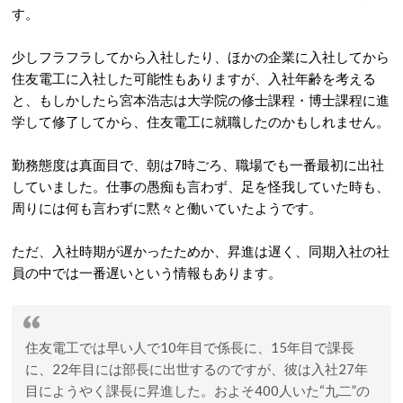
す。
少しフラフラしてから入社したり、ほかの企業に入社してから
住友電工に入社した可能性もありますが、入社年齢を考える
と、もしかしたら宮本浩志は大学院の修士課程・博士課程に進
学して修了してから、住友電工に就職したのかもしれません。
勤務態度は真面目で、朝は7時ごろ、職場でも一番最初に出社
していました。仕事の愚痴も言わず、足を怪我していた時も、
周りには何も言わずに黙々と働いていたようです。
ただ、入社時期が遅かったためか、昇進は遅く、同期入社の社
員の中では一番遅いという情報もあります。
住友電工では早い人で10年目で係長に、15年目で課長
に、22年目には部長に出世するのですが、彼は入社27年
目にようやく課長に昇進した。およそ400人いた“九二”の