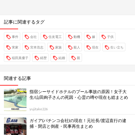
記事に関連するタグ
事件
会社
住友電工
動機
嫁
子供
実家
宮本浩志
家族
殺人
現在
生い立ち
稲田真優子
経歴
結婚
親
関連する記事
指宿シーサイドホテルのプール事故の原因！女子大
生/山田絢子さんの死因・心霊の噂や現在も総まとめ
yujitake226
ガイア(パチンコ会社)の現在！元社長/渡辺直行の逮
捕・閉店と倒産・民事再生まとめ