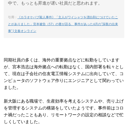
中で、もっとも昇進が遅い社員だと思われます。
引用：
《カラオケパブ殺人事件》「主人がワイシャツを漂白剤につけていたこ
とがありました」宮本被告（57）の妻が語る、事件があった6月の“深夜の出来
事” | 文春オンライン
同期社員の多くは、海外の重要拠点などに転勤をしています
が、宮本浩志は海外拠点への転勤はなく、国内部署を転々とし
て、現在は子会社の住友電工情報システムに出向していて、コ
ンピュータのソフトウェア作りにエンジニアとして関わってい
ました。
新大阪にある職場で、生産効率を考えるシステムや、売り上げ
を管理するシステムの構築をしていたようです。事件前はコロ
ナ禍だったこともあり、リモートワークの設定の相談などで忙
しくしていました。