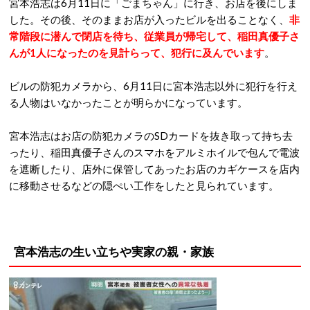
宮本浩志は6月11日に「ごまちゃん」に行き、お店を後にしま
した。その後、そのままお店が入ったビルを出ることなく、
非
常階段に潜んで閉店を待ち、従業員が帰宅して、稲田真優子さ
んが1人になったのを見計らって、犯行に及んでいます
。
ビルの防犯カメラから、6月11日に宮本浩志以外に犯行を行え
る人物はいなかったことが明らかになっています。
宮本浩志はお店の防犯カメラのSDカードを抜き取って持ち去
ったり、稲田真優子さんのスマホをアルミホイルで包んで電波
を遮断したり、店外に保管してあったお店のカギケースを店内
に移動させるなどの隠ぺい工作をしたと見られています。
宮本浩志の生い立ちや実家の親・家族