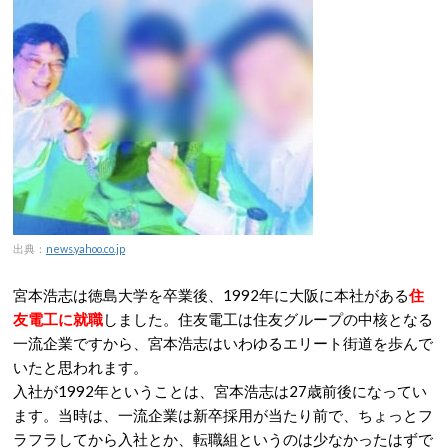
出典：
news.yahoo.co.jp
宮本浩志は徳島大学を卒業後、1992年に大阪に本社がある
住
友電工に就職
しました。住友電工は住友グループの中核となる
一流企業ですから、宮本浩志はいわゆるエリート街道を歩んで
いたと思われます。
入社が1992年ということは、宮本浩志は27歳前後になってい
ます。当時は、一流企業は新卒採用が当たり前で、ちょっとフ
ラフラしてから入社とか、転職組というのは少なかったはずで