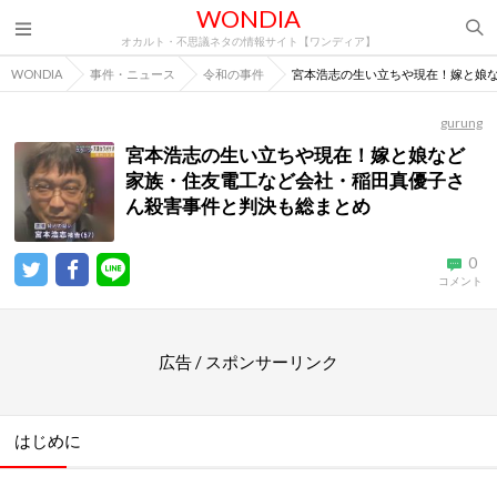
WONDIA
オカルト・不思議ネタの情報サイト【ワンディア】
WONDIA
事件・ニュース
令和の事件
宮本浩志の生い立ちや現在！嫁と娘
gurung
宮本浩志の生い立ちや現在！嫁と娘など
家族・住友電工など会社・稲田真優子さ
ん殺害事件と判決も総まとめ
0
コメント
広告 / スポンサーリンク
はじめに