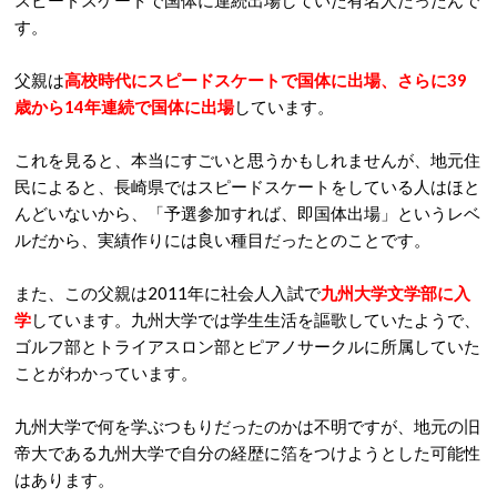
スピードスケートで国体に連続出場していた有名人だったんで
す。
父親は
高校時代にスピードスケートで国体に出場、さらに39
歳から14年連続で国体に出場
しています。
これを見ると、本当にすごいと思うかもしれませんが、地元住
民によると、長崎県ではスピードスケートをしている人はほと
んどいないから、「予選参加すれば、即国体出場」というレベ
ルだから、実績作りには良い種目だったとのことです。
また、この父親は2011年に社会人入試で
九州大学文学部に入
学
しています。九州大学では学生生活を謳歌していたようで、
ゴルフ部とトライアスロン部とピアノサークルに所属していた
ことがわかっています。
九州大学で何を学ぶつもりだったのかは不明ですが、地元の旧
帝大である九州大学で自分の経歴に箔をつけようとした可能性
はあります。