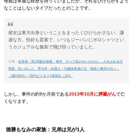
母親は華麗な経歴を持っていましたが、それをひけらかすよう
なことはしないタイプだったとのことです。
彼女は東大出身ということをまったくひけらかさない、謙
虚な方。恰好も質素で、いつもジーパンにポロシャツとい
うカジュアルな服装で飛び回っていました。
引用：
佐世保「高1同級生惨殺」事件 すべて私のせいなのか……人生はある日
突然、狂い出した 早大卒・弁護士・53歳加害者の父「悔恨と慟哭の日々」
（週刊現代） | 現代ビジネス | 講談社（3/6）
しかし、事件の約9か月前である
2013年10月に膵臓がん
で亡
くなります。
徳勝もなみの家族：兄弟は兄が1人