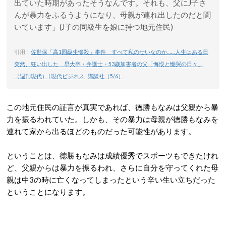
出ていた時期があったそうなんです。それも、父にJ子さ
んが暴力をふるうようになり、母親が連れ出したのだと聞
いています」(J子の同級生を娘に持つ地元住民)
引用：
佐世保「高1同級生惨殺」事件 すべて私のせいなのか……人生はある日
突然、狂い出した 早大卒・弁護士・53歳加害者の父「悔恨と慟哭の日々」
（週刊現代） | 現代ビジネス | 講談社（5/6）
この地元住民の証言が真実であれば、徳勝もなみは父親から暴
力を振るわれていた。しかも、その暴力は母親が徳勝もなみを
連れて家から出るほどのものだった可能性があります。
ということは、徳勝もなみは成績優秀でスポーツもできたけれ
ど、父親からは暴力を振るわれ、さらに自分を守ってくれた母
親は中3の時に亡くなってしまったという辛い生い立ちだった
ということになります。