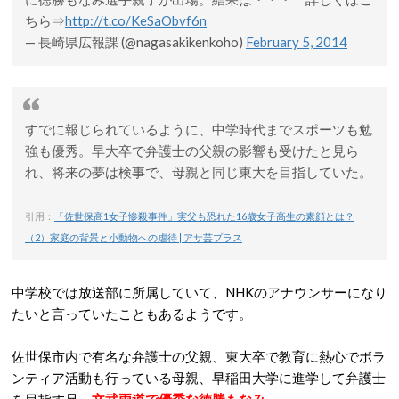
ちら⇒
http://t.co/KeSaObvf6n
— 長崎県広報課 (@nagasakikenkoho)
February 5, 2014
すでに報じられているように、中学時代までスポーツも勉
強も優秀。早大卒で弁護士の父親の影響も受けたと見ら
れ、将来の夢は検事で、母親と同じ東大を目指していた。
引用：
「佐世保高1女子惨殺事件」実父も恐れた16歳女子高生の素顔とは？
（2）家庭の背景と小動物への虐待 | アサ芸プラス
中学校では放送部に所属していて、NHKのアナウンサーになり
たいと言っていたこともあるようです。
佐世保市内で有名な弁護士の父親、東大卒で教育に熱心でボラ
ンティア活動も行っている母親、早稲田大学に進学して弁護士