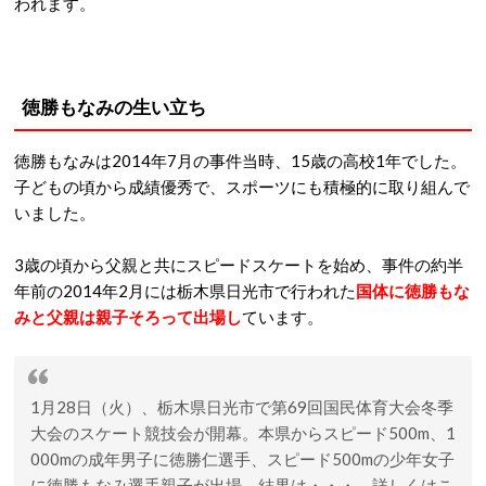
われます。
徳勝もなみの生い立ち
徳勝もなみは2014年7月の事件当時、15歳の高校1年でした。
子どもの頃から成績優秀で、スポーツにも積極的に取り組んで
いました。
3歳の頃から父親と共にスピードスケートを始め、事件の約半
年前の2014年2月には栃木県日光市で行われた
国体に徳勝もな
みと父親は親子そろって出場し
ています。
1月28日（火）、栃木県日光市で第69回国民体育大会冬季
大会のスケート競技会が開幕。本県からスピード500m、1
000mの成年男子に徳勝仁選手、スピード500mの少年女子
に徳勝もなみ選手親子が出場。結果は・・・ 詳しくはこ