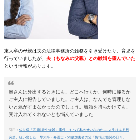
東大卒の母親は夫の法律事務所の雑務を引き受けたり、育児を
行っていましたが、
夫（もなみの父親）との離婚を望んでいた
という情報があります。
奥さんは外出するときにも、どこへ行くか、何時に帰るか
ご主人に報告していました。ご主人は、なんでも管理しな
いと気がすまなかったのでしょう。離婚を持ちかけても、
受け入れてくれないとも悩んでいました
引用：
佐世保「高1同級生惨殺」事件 すべて私のせいなのか……人生はある日
突然、狂い出した 早大卒・弁護士・53歳加害者の父「悔恨と慟哭の日々」