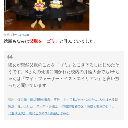
出典：
twitter.com
徳勝もなみは
父親を「ゴミ」
と呼んでいました。
彼女が突然父親のことを『ゴミ』とこき下ろしはじめたそ
うです。Bさんの死後に開かれた校内の弁論大会でもJ子ち
ゃんは『マイ・ファーザー・イズ・エイリアン』と言い放
ったと聞いています
引用：
佐世保「高1同級生惨殺」事件 すべて私のせいなのか……人生はある日
突然、狂い出した 早大卒・弁護士・53歳加害者の父「悔恨と慟哭の日々」
（週刊現代） | 現代ビジネス | 講談社（5/6）