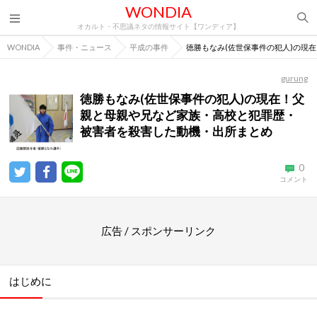
WONDIA
オカルト・不思議ネタの情報サイト【ワンディア】
WONDIA
事件・ニュース
平成の事件
徳勝もなみ(佐世保事件の犯人)の現
gurung
徳勝もなみ(佐世保事件の犯人)の現在！父
親と母親や兄など家族・高校と犯罪歴・
被害者を殺害した動機・出所まとめ
0
コメント
広告 / スポンサーリンク
はじめに