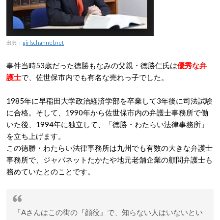
出典：
girlschannel.net
事件当時53歳だった徳勝もなみの父親・徳勝仁氏は
優秀な弁
護士
で、佐世保市内でも有名な売れっ子でした。
1985年に早稲田大学政治経済学部を卒業して3年後に司法試験
に合格。そして、1990年から佐世保市内の弁護士事務所で働
いた後、1994年に独立して、「徳勝・わたらい法律事務所」
を立ち上げます。
この徳勝・わたらい法律事務所は九州でも有数の大きな弁護士
事務所で、ジャパネットたかたや地元老舗企業の顧問弁護士も
務めていたとのことです。
「Aさんはこの街の『顔役』で、知らない人はいないとい