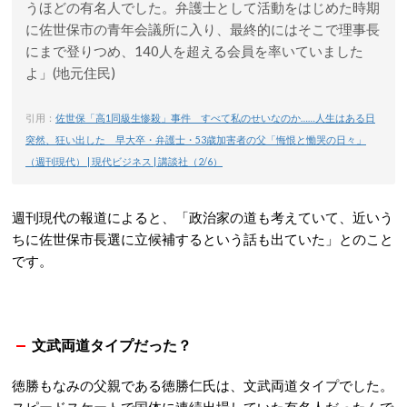
うほどの有名人でした。弁護士として活動をはじめた時期
に佐世保市の青年会議所に入り、最終的にはそこで理事長
にまで登りつめ、140人を超える会員を率いていました
よ」(地元住民)
引用：
佐世保「高1同級生惨殺」事件 すべて私のせいなのか……人生はある日
突然、狂い出した 早大卒・弁護士・53歳加害者の父「悔恨と慟哭の日々」
（週刊現代） | 現代ビジネス | 講談社（2/6）
週刊現代の報道によると、「政治家の道も考えていて、近いう
ちに佐世保市長選に立候補するという話も出ていた」とのこと
です。
文武両道タイプだった？
徳勝もなみの父親である徳勝仁氏は、文武両道タイプでした。