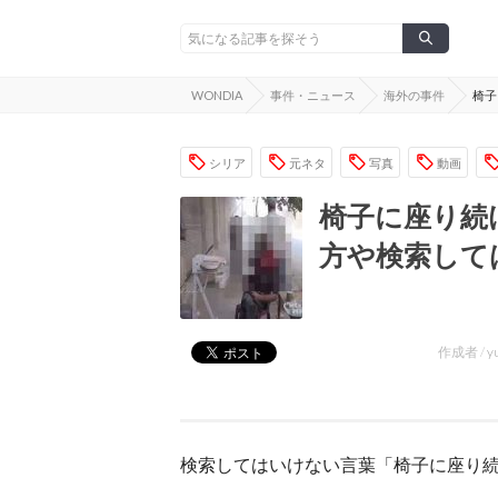
WONDIA
事件・ニュース
海外の事件
椅子
シリア
元ネタ
写真
動画
椅子に座り続
方や検索して
作成者 /
y
検索してはいけない言葉「椅子に座り