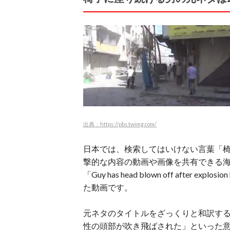
出典：https://pbs.twimg.com/
日本では、検索してはいけない言葉「
撃的な内容の動画や画像を共有できる海外の
「Guy has head blown off after expl
た動画です。
元ネタのタイトルをざっくりと和訳す
性の頭部が吹き飛ばされた」といった