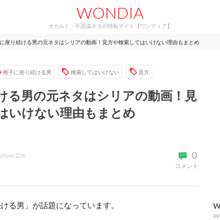
WONDIA
オカルト・不思議ネタの情報サイト【ワンディア】
に座り続ける男の元ネタはシリアの動画！見方や検索してはいけない理由もまとめ
椅子に座り続ける男
検索してはいけない
見方
ける男の元ネタはシリアの動画！見
はいけない理由もまとめ
0
ujitake226
コメント
続ける男」が話題になっています。
W
W