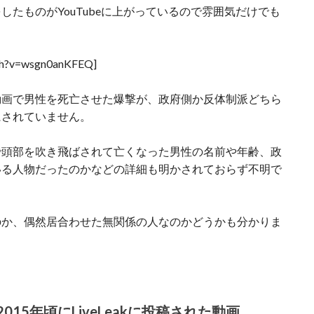
たものがYouTubeに上がっているので雰囲気だけでも
tch?v=wsgn0anKFEQ]
動画で男性を死亡させた爆撃が、政府側か反体制派どちら
にされていません。
で頭部を吹き飛ばされて亡くなった男性の名前や年齢、政
いる人物だったのかなどの詳細も明かされておらず不明で
のか、偶然居合わせた無関係の人なのかどうかも分かりま
15年頃にLiveLeakに投稿された動画