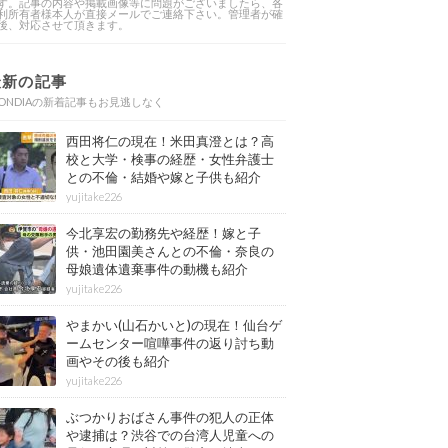
す。記事の内容や掲載画像等に問題がございましたら、各
利所有者様本人が直接メールでご連絡下さい。管理者が確
後、対応させて頂きます。
最新の記事
ONDIAの新着記事もお見逃しなく
西田将仁の現在！米田真澄とは？高
校と大学・検事の経歴・女性弁護士
との不倫・結婚や嫁と子供も紹介
yujitake226
今北享宏の勤務先や経歴！嫁と子
供・池田園美さんとの不倫・奈良の
母娘遺体遺棄事件の動機も紹介
yujitake226
やまかい(山石かいと)の現在！仙台ゲ
ームセンター喧嘩事件の返り討ち動
画やその後も紹介
yujitake226
ぶつかりおばさん事件の犯人の正体
や逮捕は？渋谷での台湾人児童への