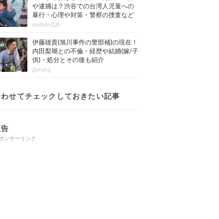
や逮捕は？渋谷での台湾人児童への
暴行・心理や対策・警察の捜査など
その後も紹介
yujitake226
伊藤雄貴(旭川事件の警部補)の現在！
内田梨瑚との不倫・経歴や結婚(嫁/子
供)・処分とその後も紹介
gurung
合わせてチェックしておきたい記事
広告
ポンサーリンク