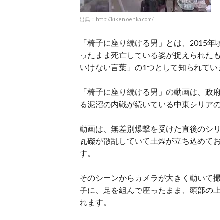
出典：http://kiken.oenka.com/
「椅子に座り続ける男」とは、2015
ったまま死亡している姿が捉えられた
いけない言葉」の1つとして知られてい
「椅子に座り続ける男」の動画は、政
る泥沼の内戦が続いている中東シリア
動画は、無差別爆撃を受けた直後のシ
瓦礫が散乱していて土煙が立ち込めて
す。
そのシーンからカメラが大きく動いて
子に、足を組んで座ったまま、頭部の
れます。