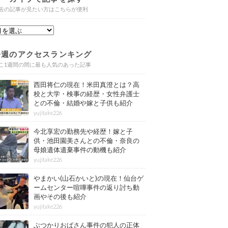
去の記事が見たい方はこちらが便利
今週のアクセスランキング
こ1週間の間に最も人気のあった記事
西田将仁の現在！米田真澄とは？高
校と大学・検事の経歴・女性弁護士
との不倫・結婚や嫁と子供も紹介
yujitake226
今北享宏の勤務先や経歴！嫁と子
供・池田園美さんとの不倫・奈良の
母娘遺体遺棄事件の動機も紹介
yujitake226
やまかい(山石かいと)の現在！仙台ゲ
ームセンター喧嘩事件の返り討ち動
画やその後も紹介
yujitake226
ぶつかりおばさん事件の犯人の正体