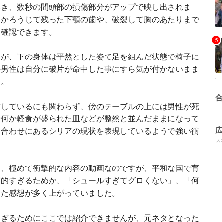
いき、数秒の間頭部の損傷部分がアップで映し出されま
分かろうじて残った下顎の歯や、破裂して胸のあたりまで
も確認できます。
すが、下の身体は平然とした姿で足を組んだ状態で椅子に
の男性は自分に破片が命中した事にすら気が付かないまま
す。
亡しているにも関わらず、傍のテーブルの上には男性が死
や何か軽食が盛られた皿などが整然と並んだままになって
り合わせにあるシリアの現状を表現しているようで強い衝
ス
は、極めて衝撃的な内容の動画なのですが、平和な国で育
実的すぎるためか、「シュールすぎてグロくない」、「何
った感想が多く上がっていました。
すぎるためにここでは紹介できませんが、元ネタとなった