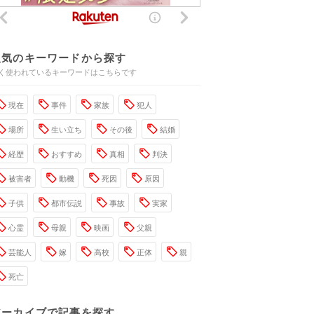
人気のキーワードから探す
く使われているキーワードはこちらです
現在
事件
家族
犯人
場所
生い立ち
その後
結婚
経歴
おすすめ
真相
判決
被害者
動機
死因
原因
子供
都市伝説
事故
実家
心霊
母親
映画
父親
芸能人
嫁
高校
正体
親
死亡
アーカイブで記事を探す