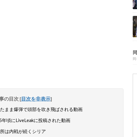
同
事の目次
[
目次を非表示
]
たまま爆弾で頭部を吹き飛ばされる動画
年頃にLiveLeakに投稿された動画
所は内戦が続くシリア