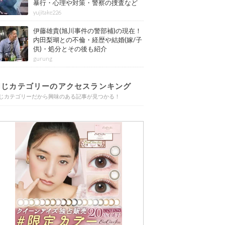
暴行・心理や対策・警察の捜査など
その後も紹介
yujitake226
伊藤雄貴(旭川事件の警部補)の現在！
内田梨瑚との不倫・経歴や結婚(嫁/子
供)・処分とその後も紹介
gurung
同じカテゴリーのアクセスランキング
じカテゴリーだから興味のある記事が見つかる！