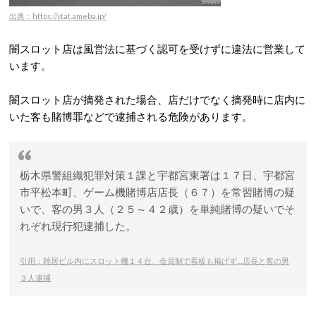
出典：https://stat.ameba.jp/
闇スロット店は風営法に基づく認可を受けずに違法に営業して
います。
闇スロット店が摘発された場合、店だけでなく摘発時に店内に
いた客も賭博罪などで逮捕される危険があります。
栃木県警組織犯罪対策１課と宇都宮東署は１７日、宇都宮
市平松本町、ゲーム機賭博店店長（６７）を常習賭博の疑
いで、客の男３人（２５～４２歳）を単純賭博の疑いでそ
れぞれ現行犯逮捕した。
引用：雑居ビル内にスロット機１４台、会員制で看板も掲げず…店長と客の男
３人逮捕