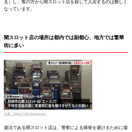
る）し、客の方から闇スロット店を探して入店するのは難しく
なっています。
闇スロット店の場所は都内では副都心、地方では繁華
街に多い
出典：https://pbs.twimg.com/
違法である闇スロット店は、警察による摘発を避けるために場