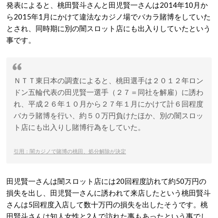
発表によると、桃田賢斗さんと田児賢一さんは2014年10月か
ら2015年1月にかけて違法なカジノ場でバカラ賭博をしていた
とされ、同時期に別の闇スロット店にも出入りしていたという
事です。
ＮＴＴ東日本の調査によると、桃田選手は２０１２年ロン
ドン五輪代表の田児賢一選手（２７＝同社を解雇）に誘わ
れ、平成２６年１０月から２７年１月にかけて計６回程度
バカラ賭博を行い、約５０万円負けたほか、別の闇スロッ
ト店にも出入りし賭博行為をしていた。
引用：闇カジノで賭博の桃田、処分解除が決定
田児賢一さんは闇スロット店には20回程度訪れて約50万円の
損失を出し、田児賢一さんに誘われて来店したという桃田賢斗
さんは5回程度入店して数十万円の損失を出したそうです。桃
田賢斗さんは知人女性と2人で訪れた事もあったという事でし