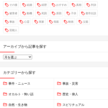
その後
結婚
経歴
おすすめ
真相
判決
被害者
動機
死因
原因
子供
都市伝説
事故
心霊
実家
母親
映画
父親
芸能人
アーカイブから記事を探す
カテゴリーから探す
事件・ニュース
事故・災害
オカルト・怖い話
歴史・偉人
自然・生き物
スピリチュアル