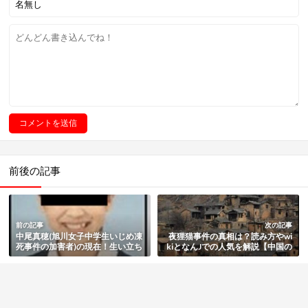
前後の記事
前の記事
次の記事
中尾真穂(旭川女子中学生いじめ凍
夜狸猫事件の真相は？読み方やwi
死事件の加害者)の現在！生い立ち
kiとなんJでの人気を解説【中国の
と親や家族・かわいい評判・高校
杉沢村伝説】
進学の有無のまとめ