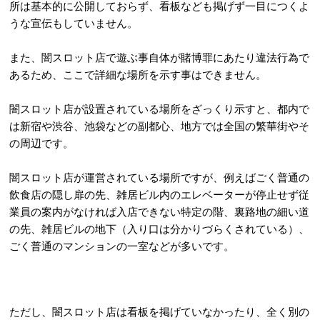
所は基本的に公開しておらず、看板なども掲げず一目につくよ
うな宣伝もしていません。
また、闇スロット店で遊ぶ事自体が賭博罪にあたり違法行為で
あるため、ここで詳細な場所を示す事はできません。
闇スロット店が設置されている場所をざっくり示すと、都内で
は新宿や渋谷、池袋などの副都心、地方では全国の繁華街やそ
の周辺です。
闇スロット店が運営されている場所ですが、例えばごく普通の
飲食店の隠し扉の先、雑居ビル内のエレベーターが停止せず従
業員の案内がなければ入店できない特定の階、裏路地の細い道
の先、雑居ビルの地下（入り口は分かりづらくされている）、
ごく普通のマンションの一室などが多いです。
ただし、闇スロット店は看板を掲げていなかったり、全く別の