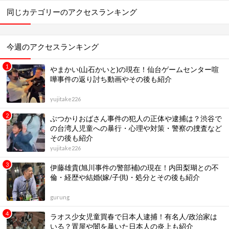
同じカテゴリーのアクセスランキング
今週のアクセスランキング
やまかい(山石かいと)の現在！仙台ゲームセンター喧
嘩事件の返り討ち動画やその後も紹介
yujitake226
ぶつかりおばさん事件の犯人の正体や逮捕は？渋谷で
の台湾人児童への暴行・心理や対策・警察の捜査など
その後も紹介
yujitake226
伊藤雄貴(旭川事件の警部補)の現在！内田梨瑚との不
倫・経歴や結婚(嫁/子供)・処分とその後も紹介
gurung
ラオス少女児童買春で日本人逮捕！有名人/政治家は
いる？置屋や闇を暴いた日本人の炎上も紹介