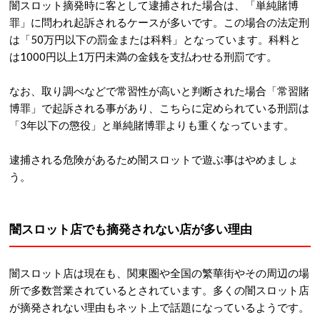
闇スロット摘発時に客として逮捕された場合は、「単純賭博
罪」に問われ起訴されるケースが多いです。この場合の法定刑
は「50万円以下の罰金または科料」となっています。科料と
は1000円以上1万円未満の金銭を支払わせる刑罰です。
なお、取り調べなどで常習性が高いと判断された場合「常習賭
博罪」で起訴される事があり、こちらに定められている刑罰は
「3年以下の懲役」と単純賭博罪よりも重くなっています。
逮捕される危険があるため闇スロットで遊ぶ事はやめましょ
う。
闇スロット店でも摘発されない店が多い理由
闇スロット店は現在も、関東圏や全国の繁華街やその周辺の場
所で多数営業されているとされています。多くの闇スロット店
が摘発されない理由もネット上で話題になっているようです。