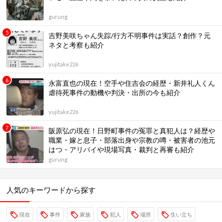
gurung
吉野美咲ちゃん失踪/行方不明事件は実話？創作？元
ネタと考察も紹介
yujitake226
永富直也の現在！空手や住吉会の経歴・新井礼人くん
虐待死事件の動機や判決・出所の今も紹介
yujitake226
阪原弘の現在！日野町事件の冤罪と真犯人は？経歴や
職業・嫁と息子・部落出身や宗教の噂・被害者の池元
はつ・アリバイや現場写真・裁判と再審も紹介
gurung
人気のキーワードから探す
現在
事件
家族
犯人
場所
生い立ち