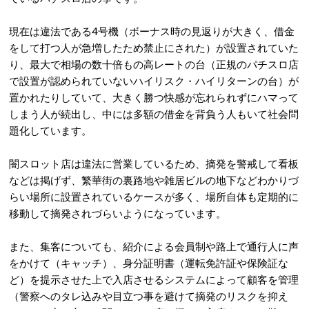
現在は違法である4号機（ボーナス時の見返りが大きく、借金
をして打つ人が急増したため禁止にされた）が設置されていた
り、最大で相場の数十倍もの高レートの台（正規のパチスロ店
で設置が認められていないハイリスク・ハイリターンの台）が
置かれたりしていて、大きく勝つ快感が忘れられずにハマって
しまう人が続出し、中には多額の借金を背負う人もいて社会問
題化しています。
闇スロット店は違法に営業しているため、摘発を警戒して看板
などは掲げず、繁華街の裏路地や雑居ビルの地下などわかりづ
らい場所に設置されているケースが多く、場所自体も定期的に
移動して摘発されづらいようになっています。
また、集客についても、紹介による会員制や路上で通行人に声
をかけて（キャッチ）、身分証明書（運転免許証や保険証な
ど）を提示させた上で入店させるシステムによって顧客を管理
（警察へのタレ込みや目立つ事を避けて摘発のリスクを抑え