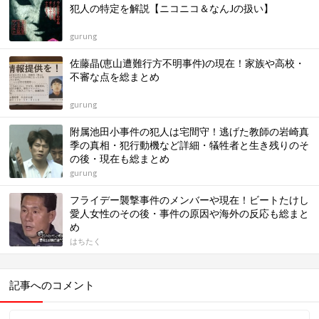
犯人の特定を解説【ニコニコ＆なんJの扱い】
gurung
佐藤晶(恵山遭難行方不明事件)の現在！家族や高校・
不審な点を総まとめ
gurung
附属池田小事件の犯人は宅間守！逃げた教師の岩崎真
季の真相・犯行動機など詳細・犠牲者と生き残りのそ
の後・現在も総まとめ
gurung
フライデー襲撃事件のメンバーや現在！ビートたけし
愛人女性のその後・事件の原因や海外の反応も総まと
め
はちたく
記事へのコメント