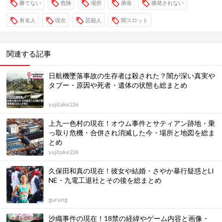
勝てない
危険
場所
摘発
摘発されない
有名人
現在
芸能人
闇スロット
関連する記事
日航機墜落事故の生存者は殺された？闇が深い真実や
タブー・原因や死者・遺体の状態も総まとめ
yujitake226
上九一色村の現在！オウム事件とサティアン跡地・乗
っ取り危機・合併され消滅した今・場所と地図を総ま
とめ
yujitake226
久保田和真の現在！彼女や結婚・さやか暴行疑惑とLI
NE・九電工退社とその後を総まとめ
gurung
沙織事件の現在！18禁の経緯やゲーム内容と画像・