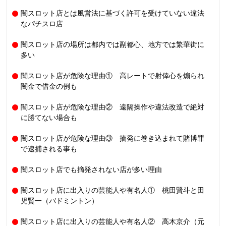
闇スロット店とは風営法に基づく許可を受けていない違法
なパチスロ店
闇スロット店の場所は都内では副都心、地方では繁華街に
多い
闇スロット店が危険な理由① 高レートで射倖心を煽られ
闇金で借金の例も
闇スロット店が危険な理由② 遠隔操作や違法改造で絶対
に勝てない場合も
闇スロット店が危険な理由③ 摘発に巻き込まれて賭博罪
で逮捕される事も
闇スロット店でも摘発されない店が多い理由
闇スロット店に出入りの芸能人や有名人① 桃田賢斗と田
児賢一（バドミントン）
闇スロット店に出入りの芸能人や有名人② 高木京介（元