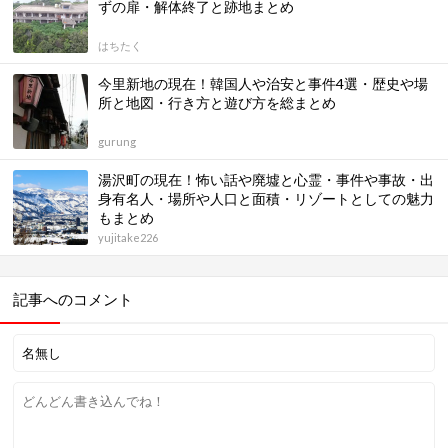
ずの扉・解体終了と跡地まとめ
はちたく
今里新地の現在！韓国人や治安と事件4選・歴史や場
所と地図・行き方と遊び方を総まとめ
gurung
湯沢町の現在！怖い話や廃墟と心霊・事件や事故・出
身有名人・場所や人口と面積・リゾートとしての魅力
もまとめ
yujitake226
記事へのコメント