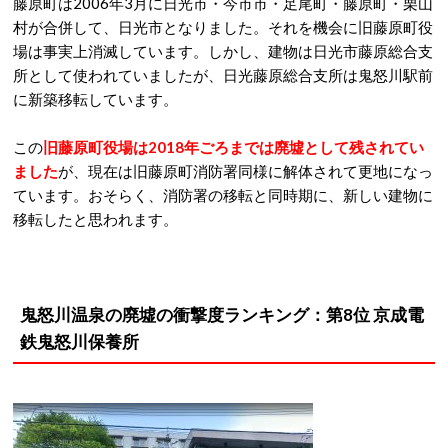
藤原町は2006年3月に日光市・今市市・足尾町・藤原町・栗山
村が合併して、日光市となりました。それを機会に旧藤原町役
場は事実上消滅しています。しかし、建物は日光市藤原総合支
所として使われていましたが、日光藤原総合支所は鬼怒川駅前
に新築移転しています。
この
旧藤原町役場は2018年ごろまでは廃墟として残されてい
ました
が、現在は旧藤原町消防署同様に解体されて更地になっ
ています。おそらく、消防署の移転と同時期に、新しい建物に
移転したと思われます。
鬼怒川温泉の廃墟の衝撃度ランキング：第8位 京成電
鉄鬼怒川保養所