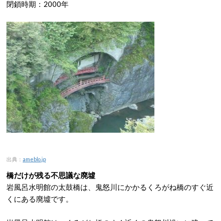
閉鎖時期：2000年
出典：
ameblo.jp
橋だけが残る不思議な廃墟
岩風呂水明館の太鼓橋は、鬼怒川にかかるくろがね橋のすぐ近
くにある廃墟です。