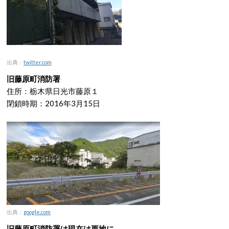
出典：
twitter.com
旧藤原町消防署
住所：栃木県日光市藤原１
閉鎖時期：2016年3月15日
出典：
google.com
旧藤原町消防署は現在は更地に