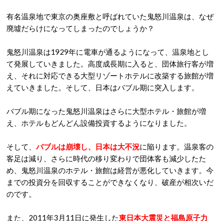
有名温泉地で東京の奥座敷と呼ばれていた鬼怒川温泉は、なぜ
廃墟だらけになってしまったのでしょうか？
鬼怒川温泉は1929年に電車が通るようになって、温泉地とし
て発展していきました。高度成長期に入ると、団体旅行客が増
え、それに対応できる大型リゾートホテルに改築する旅館が増
えていきました。そして、日本はバブル期に突入します。
バブル期になった鬼怒川温泉はさらに大型ホテル・旅館が増
え、ホテルもどんどん設備投資するようになりました。
そして、
バブルは崩壊し、日本は大不況
に陥ります。温泉客の
客足は減り、さらに時代の移り変わりで団体客も減少したた
め、鬼怒川温泉のホテル・旅館は経営が悪化していきます。今
までの投資分を回収することができなくなり、破産が相次いだ
のです。
また、2011年3月11日に発生した
東日本大震災と福島原子力