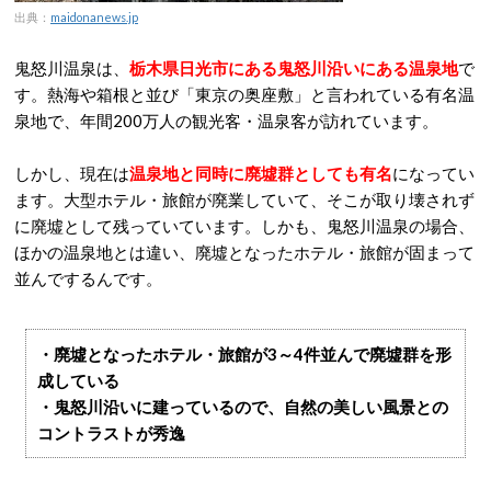
出典：
maidonanews.jp
鬼怒川温泉は、
栃木県日光市にある鬼怒川沿いにある温泉地
で
す。熱海や箱根と並び「東京の奥座敷」と言われている有名温
泉地で、年間200万人の観光客・温泉客が訪れています。
しかし、現在は
温泉地と同時に廃墟群としても有名
になってい
ます。大型ホテル・旅館が廃業していて、そこが取り壊されず
に廃墟として残っていています。しかも、鬼怒川温泉の場合、
ほかの温泉地とは違い、廃墟となったホテル・旅館が固まって
並んでするんです。
・廃墟となったホテル・旅館が3～4件並んで廃墟群を形
成している
・鬼怒川沿いに建っているので、自然の美しい風景との
コントラストが秀逸