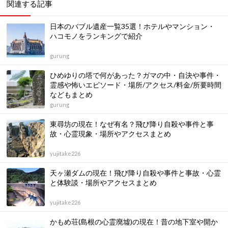
関連する記事
日本のバブル遺産一覧35選！ホテルやマンション・
ハコモノをランキングで紹介
gurung
ひめゆりの塔で何があった？ガマの中・自決や事件・
霊感や怖いエピソード・場所/アクセス/料金/所要時間
などもまとめ
gurung
東尋坊の現在！なぜ有名？飛び降り自殺や事件と事
故・心霊現象・場所やアクセスまとめ
yujitake226
天ヶ瀬ダムの現在！飛び降り自殺や事件と事故・心霊
と体験談・場所やアクセスまとめ
yujitake226
かもめ荘(島根の心霊廃墟)の現在！昔の地下室や開か