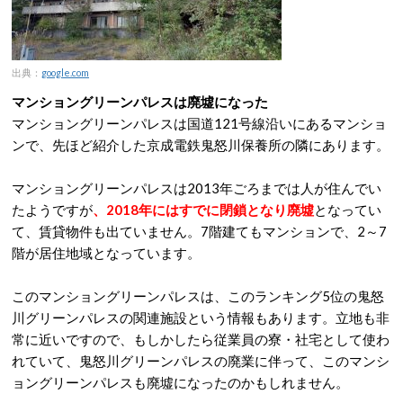
出典：
google.com
マンショングリーンパレスは廃墟になった
マンショングリーンパレスは国道121号線沿いにあるマンショ
ンで、先ほど紹介した京成電鉄鬼怒川保養所の隣にあります。
マンショングリーンパレスは2013年ごろまでは人が住んでい
たようですが
、2018年にはすでに閉鎖となり廃墟
となってい
て、賃貸物件も出ていません。7階建てもマンションで、2～7
階が居住地域となっています。
このマンショングリーンパレスは、このランキング5位の鬼怒
川グリーンパレスの関連施設という情報もあります。立地も非
常に近いですので、もしかしたら従業員の寮・社宅として使わ
れていて、鬼怒川グリーンパレスの廃業に伴って、このマンシ
ョングリーンパレスも廃墟になったのかもしれません。