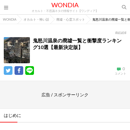
WONDIA
オカルト・不思議ネタの情報サイト【ワンディア】
WONDIA
オカルト・怖い話
廃墟・心霊スポット
鬼怒川温泉の廃墟一覧と衝
gurung
鬼怒川温泉の廃墟一覧と衝撃度ランキン
グ10選【最新決定版】
0
コメント
広告 / スポンサーリンク
はじめに