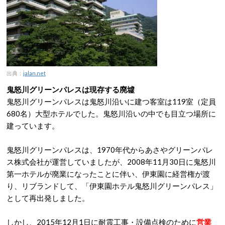
出典：
jalan.net
鬼怒川グリーンパレスは現存する廃墟
鬼怒川グリーンパレスは鬼怒川沿いに建つ客室は119室（定員
680名）大型ホテルでした。鬼怒川沿いの中でも目立つ場所に
建っています。
鬼怒川グリーンパレスは、1970年代からあさやグリーンパレ
ス株式会社が運営していましたが、2008年11月30日に鬼怒川
第一ホテルが廃業になったことに伴い、伊東園に経営権が渡
り、リブランドして、「伊東園ホテル鬼怒川グリーンパレス」
として再出発しました。
しかし、2015年12月1日に耐震工事・設備点検のために
営業