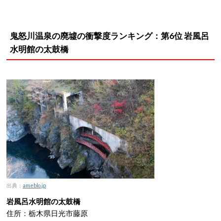
鬼怒川温泉の廃墟の衝撃度ランキング：第6位 岩風呂
水明館の太鼓橋
出典：
ameblo.jp
岩風呂水明館の太鼓橋
住所：栃木県日光市藤原