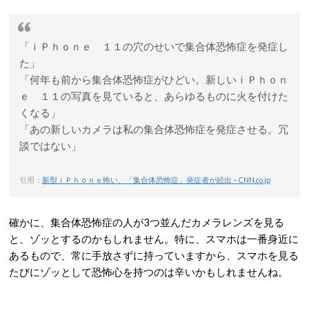
「ｉＰｈｏｎｅ １１の穴のせいで集合体恐怖症を発症し
た」
「何年も前から集合体恐怖症がひどい。新しいｉＰｈｏｎ
ｅ １１の写真を見ていると、あらゆるものに火を付けた
くなる」
「あの新しいカメラは私の集合体恐怖症を発症させる。冗
談ではない」
引用：
新型ｉＰｈｏｎｅ怖い、「集合体恐怖症」発症者が続出 – CNN.co.jp
確かに、集合体恐怖症の人が3つ並んだカメラレンズを見る
と、ゾッとするのかもしれません。特に、スマホは一番身近に
あるもので、常に手放さずに持っていますから、スマホを見る
たびにゾッとして恐怖心を持つのは辛いかもしれませんね。