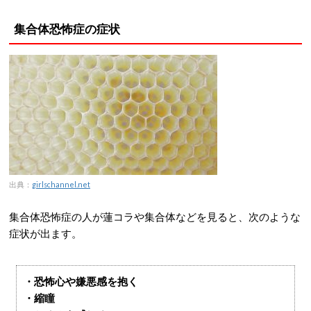
集合体恐怖症の症状
出典：
girlschannel.net
集合体恐怖症の人が蓮コラや集合体などを見ると、次のような
症状が出ます。
・恐怖心や嫌悪感を抱く
・縮瞳