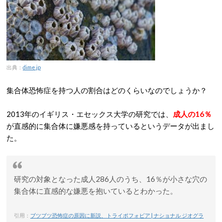
出典：
dime.jp
集合体恐怖症を持つ人の割合はどのくらいなのでしょうか？
2013年のイギリス・エセックス大学の研究では、
成人の16％
が直感的に集合体に嫌悪感を持っているというデータが出まし
た。
研究の対象となった成人286人のうち、16％が小さな穴の
集合体に直感的な嫌悪を抱いているとわかった。
引用：
ブツブツ恐怖症の原因に新説、トライポフォビア | ナショナル ジオグラ