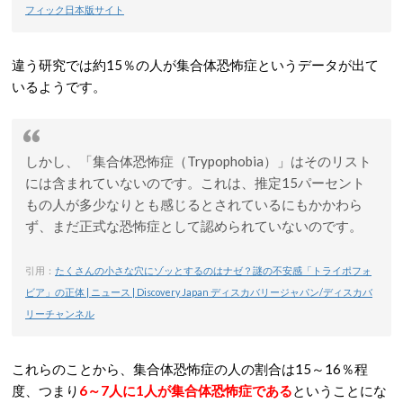
フィック日本版サイト
違う研究では約15％の人が集合体恐怖症というデータが出て
いるようです。
しかし、「集合体恐怖症（Trypophobia）」はそのリスト
には含まれていないのです。これは、推定15パーセント
もの人が多少なりとも感じるとされているにもかかわら
ず、まだ正式な恐怖症として認められていないのです。
引用：
たくさんの小さな穴にゾッとするのはナゼ？謎の不安感「トライポフォ
ビア」の正体 | ニュース | Discovery Japan ディスカバリージャパン/ディスカバ
リーチャンネル
これらのことから、集合体恐怖症の人の割合は15～16％程
度、つまり
6～7人に1人が集合体恐怖症である
ということにな