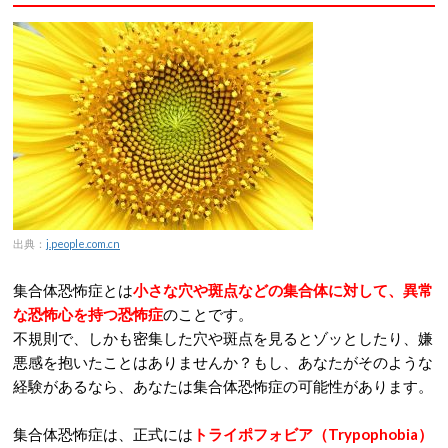
出典：
j.people.com.cn
集合体恐怖症とは
小さな穴や斑点などの集合体に対して、異常
な恐怖心を持つ恐怖症
のことです。
不規則で、しかも密集した穴や斑点を見るとゾッとしたり、嫌
悪感を抱いたことはありませんか？もし、あなたがそのような
経験があるなら、あなたは集合体恐怖症の可能性があります。
集合体恐怖症は、正式には
トライポフォビア（Trypophobia）