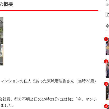
の概要
過
こ
あるマンションの住人であった東城瑠理香さん（当時23歳）
。
会社員。行方不明当日の19時21分には姉に「今、マンシ
いました。