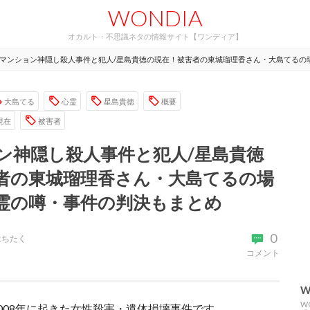
WONDIA
オカルト・不思議ネタの情報サイト【ワンディア】
マンション神隠し殺人事件と犯人/星島貴徳の現在！被害者の東城瑠理香さん・大島てるの
大島てる
心霊
星島貴徳
概要
現在
被害者
ン神隠し殺人事件と犯人/星島貴徳
者の東城瑠理香さん・大島てるの場
霊の噂・事件の判決もまとめ
0
はちたく
コメント
W
W
008年に起きた女性殺害・遺体損壊事件です。