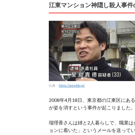
江東マンション神隠し殺人事件
出典：
https://ameblo.jp/
2008年4月18日、東京都の江東区に
が姿を消すという事件が起こりました
瑠理香さんは姉と2人暮らしで、職業は
ョンに着いた」というメールを送って