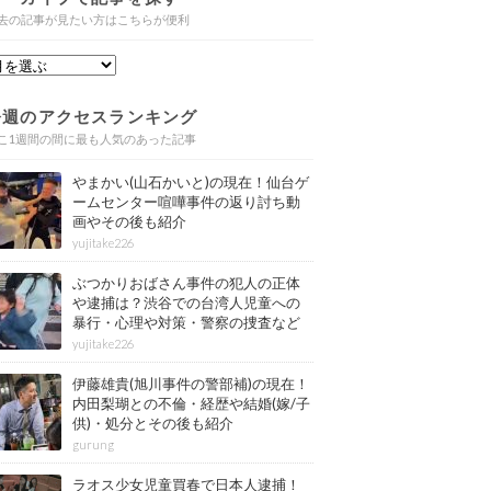
去の記事が見たい方はこちらが便利
今週のアクセスランキング
こ1週間の間に最も人気のあった記事
やまかい(山石かいと)の現在！仙台ゲ
ームセンター喧嘩事件の返り討ち動
画やその後も紹介
yujitake226
ぶつかりおばさん事件の犯人の正体
や逮捕は？渋谷での台湾人児童への
暴行・心理や対策・警察の捜査など
その後も紹介
yujitake226
伊藤雄貴(旭川事件の警部補)の現在！
内田梨瑚との不倫・経歴や結婚(嫁/子
供)・処分とその後も紹介
gurung
ラオス少女児童買春で日本人逮捕！