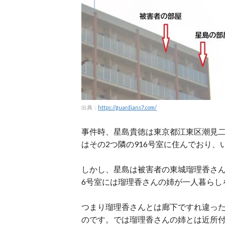
出典：
https://guardians7.com/
事件時、星島貴徳は東京都江東区潮見二
はその2つ隣の916号室に住んでおり
しかし、星島は被害者の東城瑠理香さん
6号室には瑠理香さんの姉が一人暮らし
つまり瑠理香さんとは廊下ですれ違っ
のです。では瑠理香さんの姉とは近所