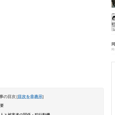
同
事の目次
[
目次を非表示
]
要
人と被害者の関係・犯行動機