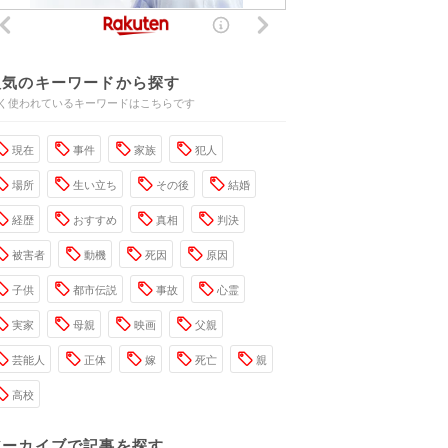
人気のキーワードから探す
く使われているキーワードはこちらです
現在
事件
家族
犯人
場所
生い立ち
その後
結婚
経歴
おすすめ
真相
判決
被害者
動機
死因
原因
子供
都市伝説
事故
心霊
実家
母親
映画
父親
芸能人
正体
嫁
死亡
親
高校
アーカイブで記事を探す