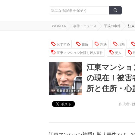
WONDIA
事件・ニュース
平成の事件
江東
おすすめ
住所
判決
場所
江東マンション神隠し殺人事件
犯人
江東マンショ
の現在！被害
所と住所・心
作成者 /
江東マンション神隠し殺人事件とは、2