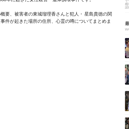
で
権
認
概要、被害者の東城瑠理香さんと犯人・ 星島貴徳の関
た事件が起きた場所の住所、心霊の噂についてまとめま
W