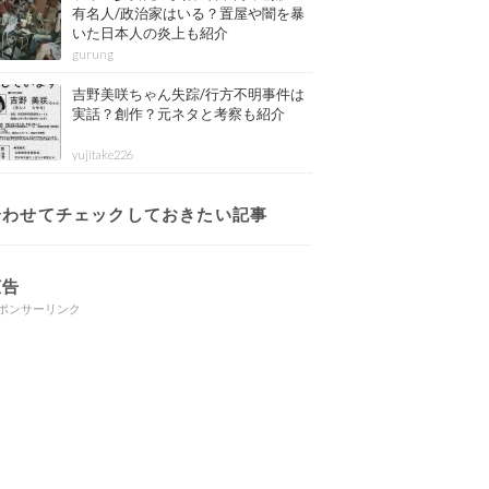
有名人/政治家はいる？置屋や闇を暴
いた日本人の炎上も紹介
gurung
吉野美咲ちゃん失踪/行方不明事件は
実話？創作？元ネタと考察も紹介
yujitake226
合わせてチェックしておきたい記事
広告
ポンサーリンク