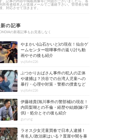
す。記事の内容や掲載画像等に問題がございましたら、各
利所有者様本人が直接メールでご連絡下さい。管理者が確
後、対応させて頂きます。
最新の記事
ONDIAの新着記事もお見逃しなく
やまかい(山石かいと)の現在！仙台ゲ
ームセンター喧嘩事件の返り討ち動
画やその後も紹介
yujitake226
ぶつかりおばさん事件の犯人の正体
や逮捕は？渋谷での台湾人児童への
暴行・心理や対策・警察の捜査など
その後も紹介
yujitake226
伊藤雄貴(旭川事件の警部補)の現在！
内田梨瑚との不倫・経歴や結婚(嫁/子
供)・処分とその後も紹介
gurung
ラオス少女児童買春で日本人逮捕！
有名人/政治家はいる？置屋や闇を暴