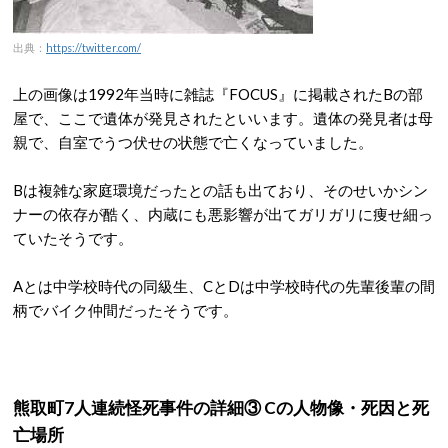
出典：
https://twitter.com/
上の画像は1992年当時に雑誌『FOCUS』に掲載されたBの部
屋で、ここで遺体が発見されたといいます。遺体の発見者は母
親で、自室でうつ伏せの状態で亡くなっていました。
Bは複雑な家庭環境だったとの話も出ており、そのせいかシン
ナーの依存が酷く、内蔵にも悪影響が出てガリガリに痩せ細っ
ていたそうです。
Aとは中学校時代の同級生、CとDは中学校時代の先輩後輩の間
柄でバイク仲間だったそうです。
熊取町7人連続怪死事件の詳細③ Cの人物像・死因と死
亡場所