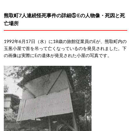
熊取町7人連続怪死事件の詳細⑤ Eの人物像・死因と死
亡場所
1992年6月17日（水）に18歳の旅館従業員のEが、熊取町内の
玉葱小屋で
首を吊って亡くなっているのを発見されました。下
の画像は実際にEの遺体が発見された小屋の写真です。