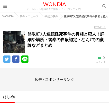
WONDIA
オカルト・不思議ネタの情報サイト【ワンディア】
WONDIA
事件・ニュース
平成の事件
熊取町7人連続怪死事件の真相と犯人
はちたく
熊取町7人連続怪死事件の真相と犯人！詳
細や場所・警察の自殺認定・なんJでの議
論などまとめ
0
コメント
広告 / スポンサーリンク
はじめに