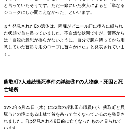
と言っていたそうです。ただ一緒にいた友人によると「単なる
ジョークにしか聞こえなかった」といいます。
また発見されたEの遺体は、両腕がビニール紐に後ろに縛られ
た状態で首を吊っていました。不自然な状態ですが、警察から
は「自殺の意思が揺らがないように、自分で腕を縛ってから用
意していた首吊り用のロープに首をかけた」と発表されていま
す。
熊取町7人連続怪死事件の詳細⑥ Fの人物像・死因と死
亡場所
1992年6月25日（木）に22歳の岸和田市職員Fが、熊取町と貝
塚市との境にある山林で
首を吊って亡くなっているのを発見さ
れました。Fは発見される8日前に亡くなったものと見られて
います。