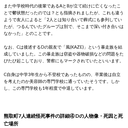
また中学校時代の後輩であるAとBが立て続けに亡くなったこ
とで鬱状態だったのでは？とも指摘されましたが、これも違う
ようで友人によると「2人とは知り合いで葬式にも参列してい
たが、つるんでいたグループは別で、そこまで深い付き合いは
なかった」とのことです。
なお、Cは後述するDの親友で「風(KAZE)」という暴走族を結
成していました。この暴走族は窃盗や器物破損などの問題をた
びたび起こしており、警察にもマークされていたといいます。
C自身は中学3年生から不登校であったものの、卒業後は自立
を考えたのか美容師の専門学校に通っていたそうです。しか
し、この専門学校も1年程度で中退しています。
熊取町7人連続怪死事件の詳細④ Dの人物像・死因と死
亡場所