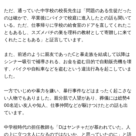
ただ、通っていた中学校の校長先生は「問題のある生徒だった
のは確かで、卒業後にバイクで校庭に進入したとの話も聞いて
いる。ただ、仕事帰りに学校の給食室のドアを直してくれたこ
ともあるし、スズメバチの巣を理科の教材として寄贈しに来て
くれたこともある」と証言しています。
また、前述のように親友であったCと暴走族を結成して以降は
シンナー吸引で補導される、お金を盗む目的で自動販売機を壊
す、バイクや自転車などを盗むという違法行為を起こしていま
した。
一方でいじめや暴力を嫌い、暴行事件などはまったく起こさな
い人物でもありました。親分肌で人望があり、葬儀には総勢4
00名近い友人や知人、仕事仲間などが駆けつけたとの話も出
ています。
中学校時代の担任教師も「Dはヤンチャだが慕われていた。人
の上に立つ大人になるのではないか、と思っていたのに」と語