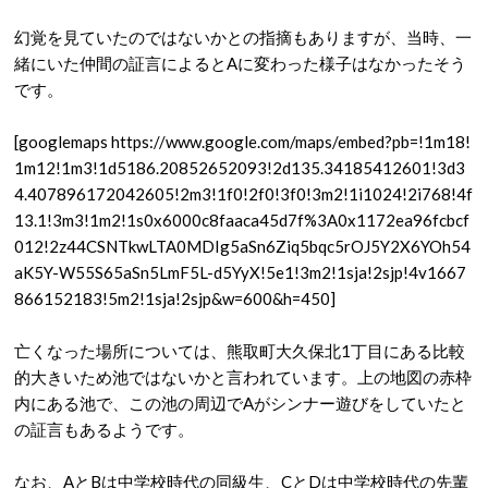
幻覚を見ていたのではないかとの指摘もありますが、当時、一
緒にいた仲間の証言によるとAに変わった様子はなかったそう
です。
[googlemaps https://www.google.com/maps/embed?pb=!1m18!
1m12!1m3!1d5186.20852652093!2d135.34185412601!3d3
4.407896172042605!2m3!1f0!2f0!3f0!3m2!1i1024!2i768!4f
13.1!3m3!1m2!1s0x6000c8faaca45d7f%3A0x1172ea96fcbcf
012!2z44CSNTkwLTA0MDIg5aSn6Ziq5bqc5rOJ5Y2X6YOh54
aK5Y-W55S65aSn5LmF5L-d5YyX!5e1!3m2!1sja!2sjp!4v1667
866152183!5m2!1sja!2sjp&w=600&h=450]
亡くなった場所については、熊取町大久保北1丁目にある比較
的大きいため池ではないかと言われています。上の地図の赤枠
内にある池で、この池の周辺でAがシンナー遊びをしていたと
の証言もあるようです。
なお、AとBは中学校時代の同級生、CとDは中学校時代の先輩