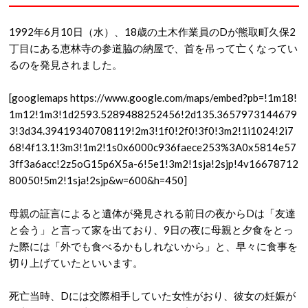
1992年6月10日（水）、18歳の土木作業員のDが熊取町久保2
丁目にある恵林寺の参道脇の納屋で、
首を吊って亡くなってい
るのを発見されました。
[googlemaps https://www.google.com/maps/embed?pb=!1m18!
1m12!1m3!1d2593.5289488252456!2d135.3657973144679
3!3d34.39419340708119!2m3!1f0!2f0!3f0!3m2!1i1024!2i7
68!4f13.1!3m3!1m2!1s0x6000c936faece253%3A0x5814e57
3ff3a6acc!2z5oG15p6X5a-6!5e1!3m2!1sja!2sjp!4v16678712
80050!5m2!1sja!2sjp&w=600&h=450]
母親の証言によると遺体が発見される前日の夜からDは「友達
と会う」と言って家を出ており、9日の夜に母親と夕食をとっ
た際には「外でも食べるかもしれないから」と、早々に食事を
切り上げていたといいます。
死亡当時、Dには交際相手していた女性がおり、彼女の妊娠が