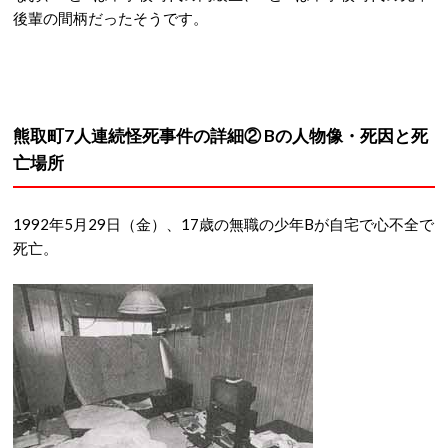
後輩の間柄だったそうです。
熊取町7人連続怪死事件の詳細② Bの人物像・死因と死
亡場所
1992年5月29日（金）、17歳の無職の少年Bが自宅で心不全で
死亡。