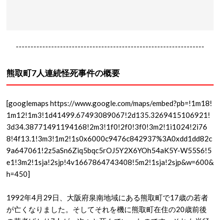
----------------------------------------------------------------
熊取町7人連続怪死事件の概要
[googlemaps https://www.google.com/maps/embed?pb=!1m18!
1m12!1m3!1d41499.67493089067!2d135.3269415106921!
3d34.38771491194168!2m3!1f0!2f0!3f0!3m2!1i1024!2i76
8!4f13.1!3m3!1m2!1s0x6000c9476c842937%3A0xdd1dd82c
9a647061!2z5aSn6Ziq5bqc5rOJ5Y2X6YOh54aK5Y-W55S6!5
e1!3m2!1sja!2sjp!4v1667864743408!5m2!1sja!2sjp&w=600&
h=450]
1992年4月29日、大阪府泉南地域にある熊取町で17歳の若者
が亡くなりました。そしてそれを機に熊取町在住の20歳前後