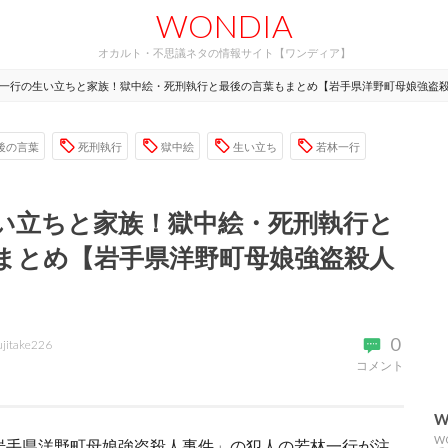
WONDIA
オカルト・不思議ネタの情報サイト【ワンディア】
一行の生い立ちと家族！獄中絵・死刑執行と最後の言葉もまとめ【岩手県洋野町母娘強盗
後の言葉
死刑執行
獄中絵
生い立ち
若林一行
い立ちと家族！獄中絵・死刑執行と
まとめ【岩手県洋野町母娘強盗殺人
0
ujitake226
コメント
W
W
「岩手県洋野町母娘強盗殺人事件」の犯人の若林一行が注