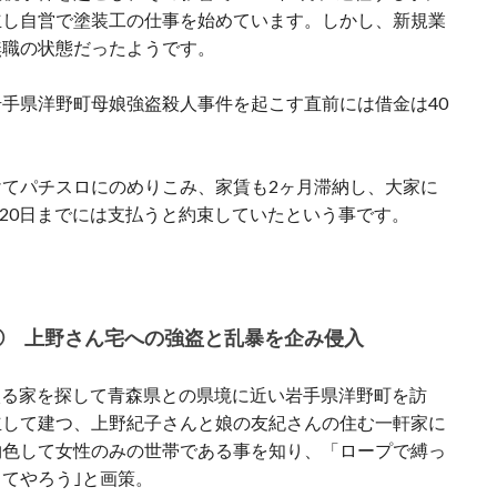
立し自営で塗装工の仕事を始めています。しかし、新規業
無職の状態だったようです。
手県洋野町母娘強盗殺人事件を起こす直前には借金は40
てパチスロにのめりこみ、家賃も2ヶ月滞納し、大家に
月20日までには支払うと約束していたという事です。
② 上野さん宅への強盗と乱暴を企み侵入
に入る家を探して青森県との県境に近い岩手県洋野町を訪
立して建つ、上野紀子さんと娘の友紀さんの住む一軒家に
物色して女性のみの世帯である事を知り、「ロープで縛っ
てやろう｣と画策。