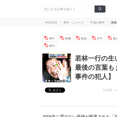
WONDIA
事件・ニュース
平成の事件
若林
事件
動機
家族
岩手
最
裁判
若林一行の生
最後の言葉も
事件の犯人】
作成者 /
y
2006年に罪のない母娘が殺害された