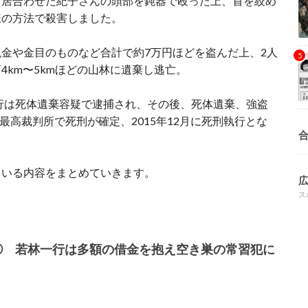
、居合わせた紀子さんの頭部を鈍器で殴った上、首を絞め
様の方法で殺害しました。
金や金目のものなど合計で約7万円ほどを盗んだ上、2人
4km〜5kmほどの山林に遺棄し逃亡。
一行は死体遺棄容疑で逮捕され、その後、死体遺棄、強盗
に最高裁判所で死刑が確定、2015年12月に死刑執行とな
ている内容をまとめていきます。
ス
① 若林一行は多額の借金を抱え空き巣の常習犯に