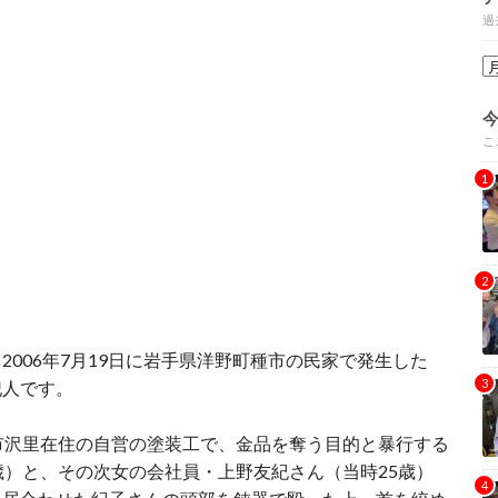
過
こ
006年7月19日に岩手県洋野町種市の民家で発生した
犯人です。
市沢里在住の自営の塗装工で、金品を奪う目的と暴行する
歳）と、その次女の会社員・上野友紀さん（当時25歳）