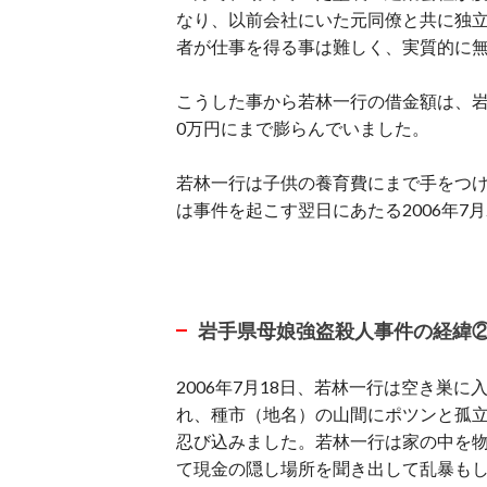
なり、以前会社にいた元同僚と共に独
者が仕事を得る事は難しく、実質的に
こうした事から若林一行の借金額は、岩
0万円にまで膨らんでいました。
若林一行は子供の養育費にまで手をつけ
は事件を起こす翌日にあたる2006年7
岩手県母娘強盗殺人事件の経緯
2006年7月18日、若林一行は空き巣
れ、種市（地名）の山間にポツンと孤
忍び込みました。若林一行は家の中を
て現金の隠し場所を聞き出して乱暴もし