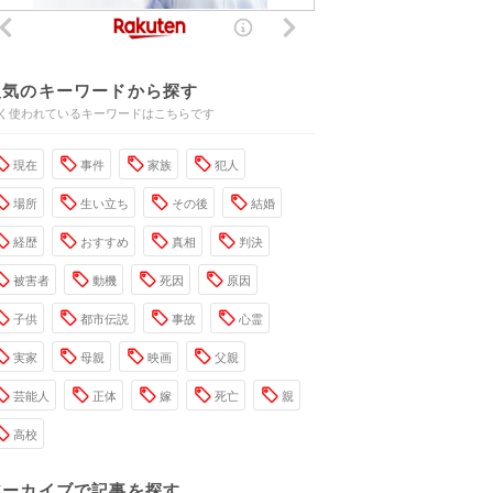
人気のキーワードから探す
く使われているキーワードはこちらです
現在
事件
家族
犯人
場所
生い立ち
その後
結婚
経歴
おすすめ
真相
判決
被害者
動機
死因
原因
子供
都市伝説
事故
心霊
実家
母親
映画
父親
芸能人
正体
嫁
死亡
親
高校
アーカイブで記事を探す