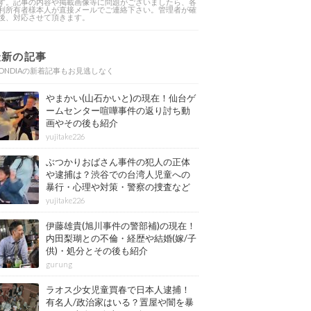
す。記事の内容や掲載画像等に問題がございましたら、各
利所有者様本人が直接メールでご連絡下さい。管理者が確
後、対応させて頂きます。
最新の記事
ONDIAの新着記事もお見逃しなく
やまかい(山石かいと)の現在！仙台ゲ
ームセンター喧嘩事件の返り討ち動
画やその後も紹介
yujitake226
ぶつかりおばさん事件の犯人の正体
や逮捕は？渋谷での台湾人児童への
暴行・心理や対策・警察の捜査など
その後も紹介
yujitake226
伊藤雄貴(旭川事件の警部補)の現在！
内田梨瑚との不倫・経歴や結婚(嫁/子
供)・処分とその後も紹介
gurung
ラオス少女児童買春で日本人逮捕！
有名人/政治家はいる？置屋や闇を暴