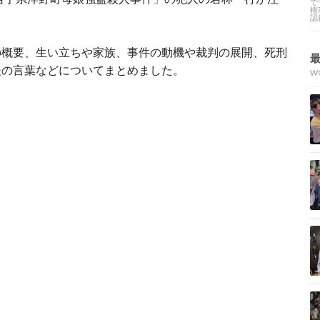
で
権
認
の概要、生い立ちや家族、事件の動機や裁判の展開、死刑
後の言葉などについてまとめました。
W