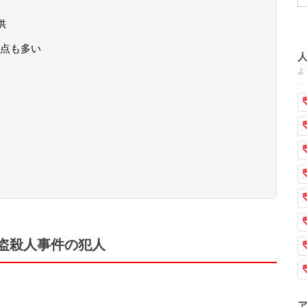
供
点も多い
よ
盗殺人事件の犯人