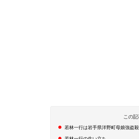
この記
若林一行は岩手県洋野町母娘強盗殺
若林一行の生い立ち