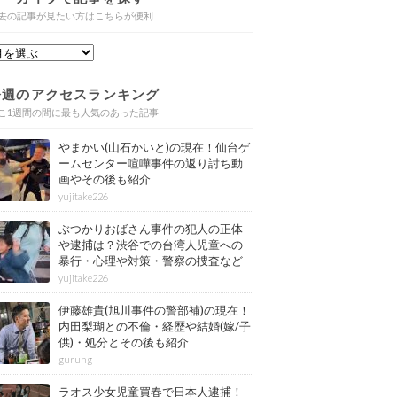
去の記事が見たい方はこちらが便利
今週のアクセスランキング
こ1週間の間に最も人気のあった記事
やまかい(山石かいと)の現在！仙台ゲ
ームセンター喧嘩事件の返り討ち動
画やその後も紹介
yujitake226
ぶつかりおばさん事件の犯人の正体
や逮捕は？渋谷での台湾人児童への
暴行・心理や対策・警察の捜査など
その後も紹介
yujitake226
伊藤雄貴(旭川事件の警部補)の現在！
内田梨瑚との不倫・経歴や結婚(嫁/子
供)・処分とその後も紹介
gurung
ラオス少女児童買春で日本人逮捕！