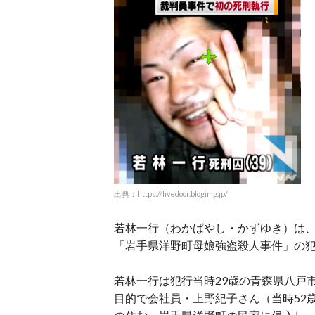
出典：https://livedoor.blogimg.jp/
若林一行（わかばやし・かずゆき）は、2
「岩手県洋野町母娘強盗殺人事件」の
若林一行は犯行当時29歳の青森県八戸
目的で会社員・上野紀子さん（当時52