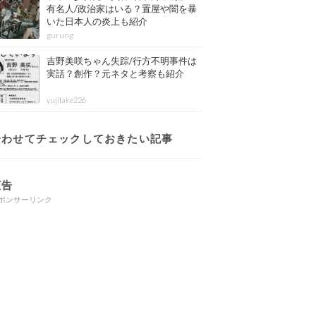
有名人/政治家はいる？置屋や闇を暴
いた日本人の炎上も紹介
gurung
吉野美咲ちゃん失踪/行方不明事件は
実話？創作？元ネタと考察も紹介
yujitake226
合わせてチェックしておきたい記事
広告
ポンサーリンク