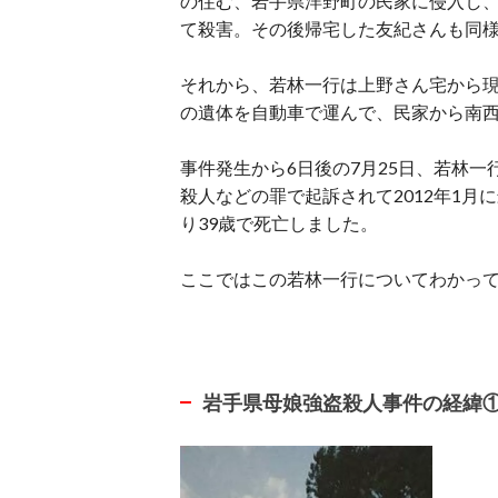
の住む、岩手県洋野町の民家に侵入し
て殺害。その後帰宅した友紀さんも同
それから、若林一行は上野さん宅から現
の遺体を自動車で運んで、民家から南西
事件発生から6日後の7月25日、若林
殺人などの罪で起訴されて2012年1月
り39歳で死亡しました。
ここではこの若林一行についてわかっ
岩手県母娘強盗殺人事件の経緯